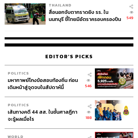
THAILAND
สื่อนอกจับตากราดยิง รร. ใน
549
นนทบุรี ชี้ไทยมีอัตราครอบครองปืน
สูงในระดับต้นของภูมิภาค
EDITOR'S PICKS
POLITICS
มหากาพย์โกงข้อสอบท้องถิ่น ก่อน
546
เดินหน้าสู่จุดจบในสัปดาห์นี้
POLITICS
เส้นทางคดี 44 สส. ในชั้นศาลฎีกา
188
จะรู้ผลเมื่อไร
WORLD