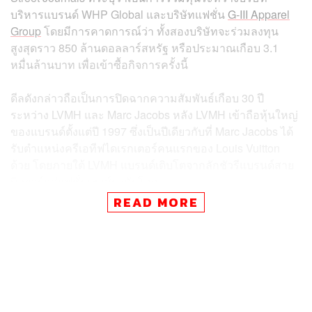
บริหารแบรนด์ WHP Global และบริษัทแฟชั่น
G-III Apparel
Group
โดยมีการคาดการณ์ว่า ทั้งสองบริษัทจะร่วมลงทุน
สูงสุดราว 850 ล้านดอลลาร์สหรัฐ หรือประมาณเกือบ 3.1
หมื่นล้านบาท เพื่อเข้าซื้อกิจการครั้งนี้
ดีลดังกล่าวถือเป็นการปิดฉากความสัมพันธ์เกือบ 30 ปี
ระหว่าง LVMH และ Marc Jacobs หลัง LVMH เข้าถือหุ้นใหญ่
ของแบรนด์ตั้งแต่ปี 1997 ซึ่งเป็นปีเดียวกับที่ Marc Jacobs ได้
รับตำแหน่งครีเอทีฟไดเรกเตอร์คนแรกของ Louis Vuitton
ด้วย โดยภายใต้ LVMH แบรนด์เติบโตจากลักชัวรีแบรนด์สาย
นิวยอร์กสู่แฟชั่นเฮาส์ระดับโลก
READ MORE
และสำหรับแฟนๆ ของตัวดีไซเนอร์วางใจได้ว่าเขายังไม่หาย
ไปไหน ยังคงดำรงตำแหน่งครีเอทีฟไดเรกเตอร์เหมือนเดิม
เพื่อรักษาความต่อเนื่องทั้งเสื้อผ้า สินค้า คอลเล็กชัน และ
แฟชั่นโชว์
การเปลี่ยนผ่านเจ้าของหรือการถ่ายโอนแบรนด์ครั้งนี้เป็นสิ่ง