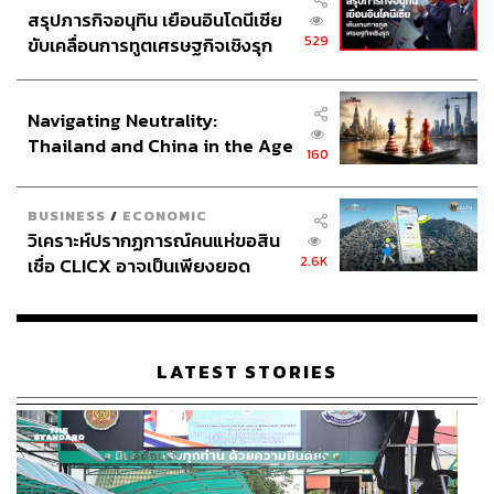
สรุปภารกิจอนุทิน เยือนอินโดนีเซีย
529
ขับเคลื่อนการทูตเศรษฐกิจเชิงรุก
ประกาศหุ้นส่วนยุทธศาสตร์ไทย –
อินโดนีเซีย
Navigating Neutrality:
Thailand and China in the Age
160
of a New Global Order
BUSINESS
/
ECONOMIC
วิเคราะห์ปรากฏการณ์คนแห่ขอสิน
2.6K
เชื่อ CLICX อาจเป็นเพียงยอด
ภูเขาน้ำแข็ง ของปัญหาหนี้ครัว
เรือนไทยที่ถูกซุกไว้
LATEST STORIES