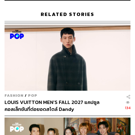
TAGS:
WHP Global
Louis Vuitton
LVMH
Stella McCartney
Marc Jacobs
Vera Wang
RELATED STORIES
122
ABOUT THE AUTHOR
FASHION
/
POP
เริ่มต้น เขมะเพ็ชร
LOUIS VUITTON MEN’S FALL 2027 แคปซูล
กองบรรณาธิการคัลเจอร์ สำนักข่าว THE
134
คอลเล็กชันที่ต่อยอดสไตล์ Dandy
STANDARD