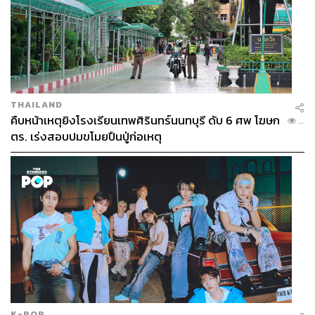
THAILAND
คืบหน้าเหตุยิงโรงเรียนเทพศิรินทร์นนทบุรี ดับ 6 ศพ โฆษก
...
ตร. เร่งสอบปมขโมยปืนปู่ก่อเหตุ
K-POP