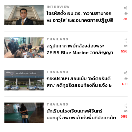
INTERVIEW
ไขรหัสตั้ง ผบ.ตร. ‘ความสามารถ
2K
vs อาวุโส’ และอนาคตการปฏิรูปสี
กากี กับ พล.ต.อ. เอก อังสนานนท์
THAILAND
สรุปมหากาพย์กล้องส่องพระ
656
ZEISS Blue Marine จากสัญญา
ผลิต 8.3 ล้าน สู่ข้อพิพาท ‘มา
เวลล์ฯ’ ฟ้อง ‘โทน บางแค’ ผิดนัด
THAILAND
จ่ายหนี้-แอบระบุแบรนด์
กองปราบฯ สอบเข้ม ‘อดีตอธิบดี
631
สถ.’ คดีทุจริตสอบท้องถิ่น แจ้ง 6
ข้อหาหนัก จ่อชง ป.ป.ช. 12 ส.ค. นี้
THAILAND
นักเรียนโรงเรียนเทพศิรินทร์
588
นนทบุรี อพยพเข้ายังพื้นที่ปลอดภัย
ชั่วคราว หลังเหตุใช้อาวุธปืนภายใน
โรงเรียนคลี่คลาย