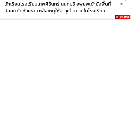
นักเรียนโรงเรียนเทพศิรินทร์ นนทบุรี อพยพเข้ายังพื้นที่
...
ปลอดภัยชั่วคราว หลังเหตุใช้อาวุธปืนภายในโรงเรียน
คลี่คลาย
News
Wealth
Pop
Podcast
Video
Now
Opinion
Careers
Events
Privacy
About
Contact
Policy
FOR
ADVERTISING
MEMBERSHIP