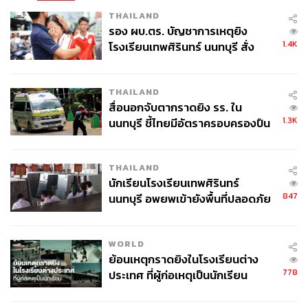
THAILAND
รอง ผบ.ตร. บัญชาการเหตุยิง
1.4K
โรงเรียนเทพศิรินทร์ นนทบุรี สั่ง
ค้นหา 2 รอบยืนยันไร้คนติดค้าง พบ
ศพปู่-ย่าที่บ้านพักผู้ก่อเหตุ
THAILAND
สื่อนอกจับตากราดยิง รร. ใน
1.3K
นนทบุรี ชี้ไทยมีอัตราครอบครองปืน
สูงในระดับต้นของภูมิภาค
THAILAND
นักเรียนโรงเรียนเทพศิรินทร์
847
นนทบุรี อพยพเข้ายังพื้นที่ปลอดภัย
ชั่วคราว หลังเหตุใช้อาวุธปืนภายใน
โรงเรียนคลี่คลาย
WORLD
ย้อนเหตุกราดยิงในโรงเรียนต่าง
778
ประเทศ ที่ผู้ก่อเหตุเป็นนักเรียน