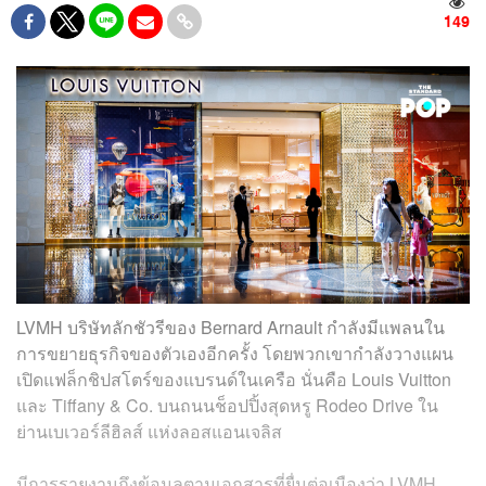
149
LVMH บริษัทลักชัวรีของ Bernard Arnault กำลังมีแพลนใน
การขยายธุรกิจของตัวเองอีกครั้ง โดยพวกเขากำลังวางแผน
เปิดแฟล็กชิปสโตร์ของแบรนด์ในเครือ นั่นคือ Louis Vuitton
และ Tiffany & Co. บนถนนช็อปปิ้งสุดหรู Rodeo Drive ใน
ย่านเบเวอร์ลีฮิลส์ แห่งลอสแอนเจลิส
มีการรายงานถึงข้อมูลตามเอกสารที่ยื่นต่อเมืองว่า LVMH