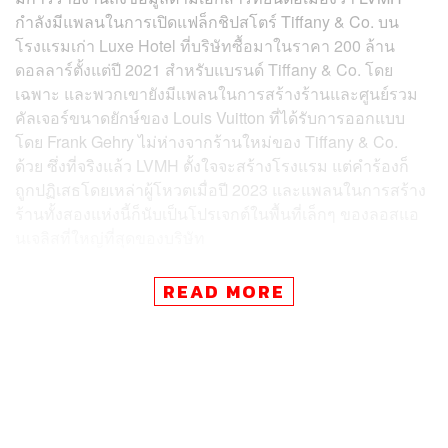
กำลังมีแพลนในการเปิดแฟล็กชิปสโตร์ Tiffany & Co. บน
โรงแรมเก่า Luxe Hotel ที่บริษัทซื้อมาในราคา 200 ล้าน
ดอลลาร์ตั้งแต่ปี 2021 สำหรับแบรนด์ Tiffany & Co. โดย
เฉพาะ และพวกเขายังมีแพลนในการสร้างร้านและศูนย์รวม
คัลเจอร์ขนาดยักษ์ของ Louis Vuitton ที่ได้รับการออกแบบ
โดย Frank Gehry ไม่ห่างจากร้านใหม่ของ Tiffany & Co.
ด้วย ซึ่งที่จริงแล้ว LVMH ตั้งใจจะสร้างโรงแรม แต่คำร้องก็
ถูกปฏิเสธโดยเหล่าผู้โหวตเมื่อปี 2023 และแพลนในการสร้าง
ร้านทั้งสองแห่งนี้ก็นับเป็นโปรเจกต์ในพื้นที่เล็กๆ ของลอสแอ
นเจลิสที่ใหญ่ที่สุดของบริษัท
การหันไปลงทุนเปิดร้านบนถนน Rodeo Drive เป็นอีกหนึ่ง
READ MORE
กลยุทธ์ในการรับมือกับปัญหาธุรกิจของ LVMH ที่กำลังประเด
ประดังเข้ามา ไม่ว่าจะเป็นการชะลอตัวของยอดขายซึ่งเกิด
จากความต้องการสินค้าลักชัวรีกลุ่มลูกค้าหลักอย่างจีนและ
ญี่ปุ่นลดลงอย่างต่อเนื่อง และการขึ้นภาษีต่อสินค้าจากยุโรป
ในสหรัฐอเมริกาตามนโยบายของ Donald Trump แต่ไม่ว่าจะ
เศรษฐกิจจะเป็นอย่างไร ถนน Rodeo Drive ก็ยังคง
คลาคล่ำ