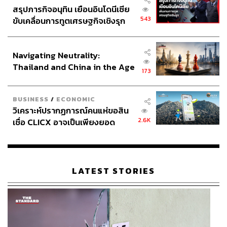
สรุปภารกิจอนุทิน เยือนอินโดนีเซีย
543
ขับเคลื่อนการทูตเศรษฐกิจเชิงรุก
ประกาศหุ้นส่วนยุทธศาสตร์ไทย –
อินโดนีเซีย
Navigating Neutrality:
Thailand and China in the Age
173
of a New Global Order
BUSINESS
/
ECONOMIC
วิเคราะห์ปรากฏการณ์คนแห่ขอสิน
2.6K
เชื่อ CLICX อาจเป็นเพียงยอด
ภูเขาน้ำแข็ง ของปัญหาหนี้ครัว
เรือนไทยที่ถูกซุกไว้
LATEST STORIES