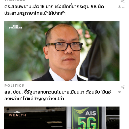
ตร.สอบพยานแล้ว 16 ปาก เร่งเช็กที่มากระสุน 98 นัด
...
ประสานครูภาษาไทยเข้าให้ปากคำ
POLITICS
สส. ปชน. จี้รัฐบาลทบทวนนโยบายเมียนมา ต้อนรับ ‘มินอ่
...
องหล่าย’ ได้แค่สัญญาว่างเปล่า