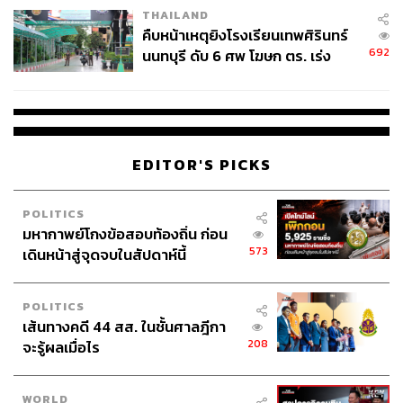
THAILAND
คืบหน้าเหตุยิงโรงเรียนเทพศิรินทร์
692
นนทบุรี ดับ 6 ศพ โฆษก ตร. เร่ง
สอบปมขโมยปืนปู่ก่อเหตุ
EDITOR'S PICKS
POLITICS
มหากาพย์โกงข้อสอบท้องถิ่น ก่อน
573
เดินหน้าสู่จุดจบในสัปดาห์นี้
POLITICS
เส้นทางคดี 44 สส. ในชั้นศาลฎีกา
208
จะรู้ผลเมื่อไร
WORLD