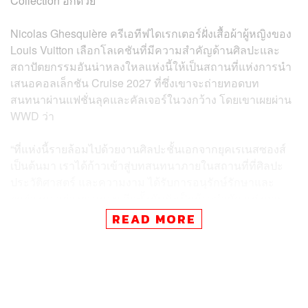
Collection อีกด้วย
Nicolas Ghesquière ครีเอทีฟไดเรกเตอร์ฝั่งเสื้อผ้าผู้หญิงของ
Louis Vuitton เลือกโลเคชันที่มีความสำคัญด้านศิลปะและ
สถาปัตยกรรมอันน่าหลงใหลแห่งนี้ให้เป็นสถานที่แห่งการนำ
เสนอคอลเล็กชัน Cruise 2027 ที่ซึ่งเขาจะถ่ายทอดบท
สนทนาผ่านแฟชั่นลุคและคัลเจอร์ในวงกว้าง โดยเขาเผยผ่าน
WWD ว่า
“ที่แห่งนี้รายล้อมไปด้วยงานศิลปะชั้นเอกจากยุคเรเนสซองส์
เป็นต้นมา เราได้ก้าวเข้าสู่บทสนทนาภายในสถานที่ที่ศิลปะ
ประวัติศาสตร์ และความงาม ได้รับการอนุรักษ์รักษาและ
ยกย่องมาอย่างยาวนาน อีกทั้งมันยังเป็นก้าวสำคัญแห่งการ
เริ่มต้นการผูกมิตรที่มีความหมายกับทางสถาบันผู้อุทิศให้กับ
READ MORE
ความเป็นเลิศและมรดกตกทอดทางวัฒนธรรม และเป็นการ
ย้ำเตือนถึงความมุ่งมั่นในการมีส่วนร่วมกับพื้นที่แห่งศิลปะที่
เป็นแรงบันดาลใจและยกระดับการถ่ายทอดงานครีเอทีฟของ
Louis Vuitton ด้วย”