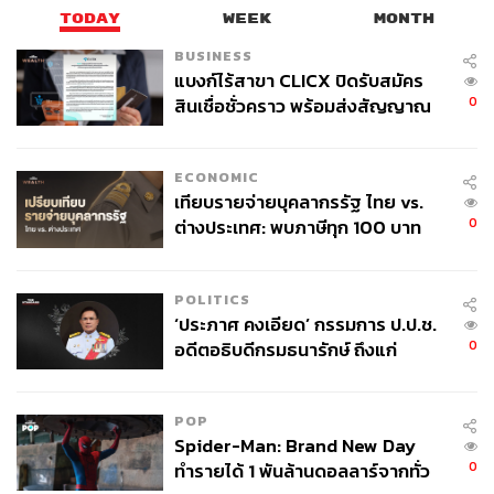
TODAY
WEEK
MONTH
BUSINESS
แบงก์ไร้สาขา CLICX ปิดรับสมัคร
0
สินเชื่อชั่วคราว พร้อมส่งสัญญาณ
เตือนกลุ่มกู้เงินผิดวัตถุประสงค์-ให้
ข้อมูลเท็จ เตรียมดำเนินคดีเด็ดขาด
ECONOMIC
เทียบรายจ่ายบุคลากรรัฐ ไทย vs.
0
ต่างประเทศ: พบภาษีทุก 100 บาท
ของคนไทยใช้ไปกับข้าราชการเฉียด
40 บาท
POLITICS
‘ประภาศ คงเอียด’ กรรมการ ป.ป.ช.
0
อดีตอธิบดีกรมธนารักษ์ ถึงแก่
อนิจกรรม
POP
Spider-Man: Brand New Day
0
ทำรายได้ 1 พันล้านดอลลาร์จากทั่ว