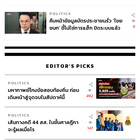
โลกภายใน 6 วัน
POLITICS
คืบหน้าข้อมูลบัตรประชาชนรั่ว ‘ไชย
0
ชนก’ ชี้ไม่ใช่การแฮ็ก ปิดระบบแล้ว
พบต้นตอจาก IP เดียว
EDITOR'S PICKS
POLITICS
มหากาพย์โกงข้อสอบท้องถิ่น ก่อน
492
เดินหน้าสู่จุดจบในสัปดาห์นี้
POLITICS
เส้นทางคดี 44 สส. ในชั้นศาลฎีกา
147
จะรู้ผลเมื่อไร