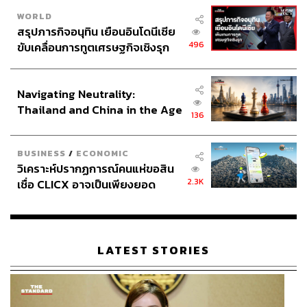
WORLD
สรุปภารกิจอนุทิน เยือนอินโดนีเซีย
496
ขับเคลื่อนการทูตเศรษฐกิจเชิงรุก
ประกาศหุ้นส่วนยุทธศาสตร์ไทย –
อินโดนีเซีย
Navigating Neutrality:
Thailand and China in the Age
136
of a New Global Order
BUSINESS
/
ECONOMIC
วิเคราะห์ปรากฏการณ์คนแห่ขอสิน
2.3K
เชื่อ CLICX อาจเป็นเพียงยอด
ภูเขาน้ำแข็ง ของปัญหาหนี้ครัว
เรือนไทยที่ถูกซุกไว้
LATEST STORIES