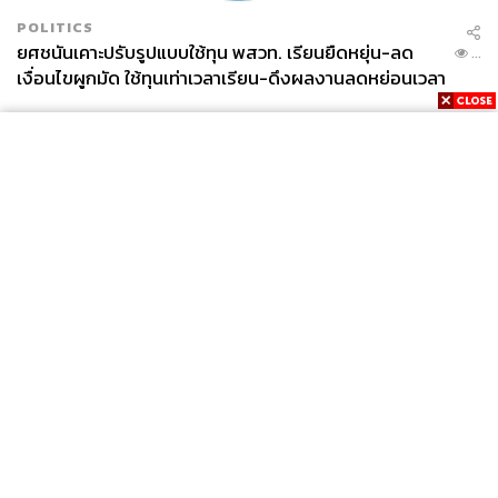
POLITICS
ยศชนันเคาะปรับรูปแบบใช้ทุน พสวท. เรียนยืดหยุ่น-ลด
...
เงื่อนไขผูกมัด ใช้ทุนเท่าเวลาเรียน-ดึงผลงานลดหย่อนเวลา
ดันให้มีผลย้อนหลัง
News
Wealth
Pop
Podcast
Video
Now
Opinion
Careers
Events
Privacy
About
Contact
Policy
FOR
ADVERTISING
MEMBERSHIP