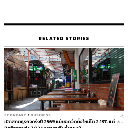
ในศักยภาพของบริษัท เพราะผู้บริโภคยังมีความต้องการ
ผลิตภัณฑ์เพื่อความสวยความงาม การหาซื้อผลิตภัณฑ์ต่างๆ
จากจุดจำหน่ายจะง่ายขึ้น และอีคอมเมิร์ซจะยังคงเป็นหนึ่ง
ช่องทางสำคัญที่จะแข็งแกร่งมากยิ่งขึ้นต่อจากนี้
“ท้ายที่สุดคือการปรับตัว โดยบริษัทมีแผนเปิดตัวผลิตภัณฑ์
RELATED STORIES
ใหม่ๆ และขับเคลื่อนธุรกิจในด้านต่างๆ ผ่านการทำงานร่วม
กับพันธมิตรธุรกิจค้าปลีก เพื่อกระตุ้นให้ผู้บริโภคหันกลับมา
ใช้ผลิตภัณฑ์เพื่อความสวยความงามอีกครั้ง และ L’Oréal มุ่ง
มั่นที่จะทำกำไรให้สูงกว่าตลาดความงามเมื่อสถานการณ์
ด้านสุขอนามัยเอื้ออำนวยมากยิ่งขึ้นและทำผลกำไรอันน่าพึง
พอใจต่อไป”
ถึงแม้ว่าผลประกอบการและยอดขายโดยรวมของ L’Oréal
Group จะไม่เป็นที่น่าพึงพอใจมากนัก แต่หากมองในเชิง ‘การ
ปรับตัว’ ของช่องทางการจำหน่ายสินค้าก็จะพบว่าพวกเขา
สามารถพลิกวิกฤตเป็นโอกาสได้อย่างน่าสนใจ เนื่องจากช่อง
ECONOMIC
/
BUSINESS
ทางการจำหน่ายสินค้าผ่านแพลตฟอร์มอีคอมเมิร์ซของ
เปิดสถิติธุรกิจครึ่งปี 2569 แม้ยอดจัดตั้งใหม่โต 2.13% แต่
...
บริษัทในทุกตลาดมีอัตราการเติบโตต่อเนื่องที่ราว 65%