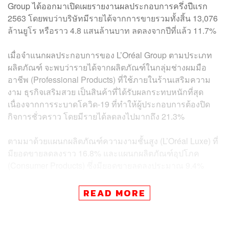
Group ได้ออกมาเปิดเผยรายงานผลประกอบการครึ่งปีแรก
2563 โดยพบว่าบริษัทมีรายได้จากการขายรวมทั้งสิ้น 13,076
ล้านยูโร หรือราว 4.8 แสนล้านบาท ลดลงจากปีที่แล้ว 11.7%
เมื่อจำแนกผลประกอบการของ L’Oréal Group ตามประเภท
ผลิตภัณฑ์ จะพบว่ารายได้จากผลิตภัณฑ์ในกลุ่มช่างผมมือ
อาชีพ (Professional Products) ที่ใช้ภายในร้านเสริมความ
งาม ธุรกิจเสริมสวย เป็นสินค้าที่ได้รับผลกระทบหนักที่สุด
เนื่องจากการระบาดโควิด-19 ที่ทำให้ผู้ประกอบการต้องปิด
กิจการชั่วคราว โดยมีรายได้ลดลงไปมากถึง 21.3%
ตามมาด้วยแผนกผลิตภัณฑ์ความงามชั้นสูง (L’Oréal Luxe) ที่
มียอดขายลดลงราว 16.8% และแผนกผลิตภัณฑ์อุปโภค
(Consumer Products) ซึ่งมียอดขายลดลงประมาณ 9.4%
โดยแบรนด์ในแผนกผลิตภัณฑ์อุปโภคที่ได้รับผลกระทบอย่าง
READ MORE
เห็นได้ชัดคือ
Maybelline New York
และ
NYX Professional
Makeup
ส่วนผลิตภัณฑ์ประเภทอื่นๆ ในแผนกยังถือว่าคงตัว
ขณะที่สินค้าในกลุ่มเวชสำอาง (Active Cosmetics) เป็น