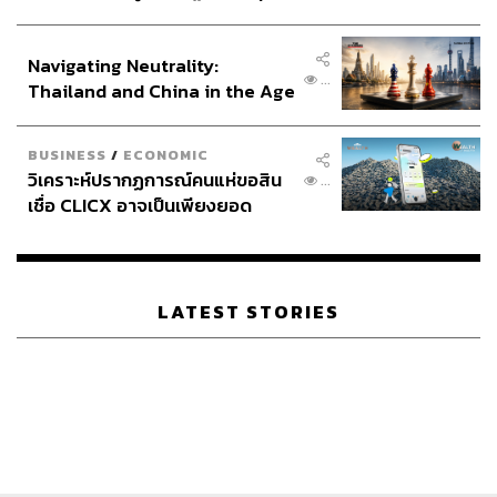
ประกาศหุ้นส่วนยุทธศาสตร์ไทย –
อินโดนีเซีย
Navigating Neutrality:
...
Thailand and China in the Age
of a New Global Order
BUSINESS
/
ECONOMIC
วิเคราะห์ปรากฏการณ์คนแห่ขอสิน
...
เชื่อ CLICX อาจเป็นเพียงยอด
ภูเขาน้ำแข็ง ของปัญหาหนี้ครัว
เรือนไทยที่ถูกซุกไว้
LATEST STORIES