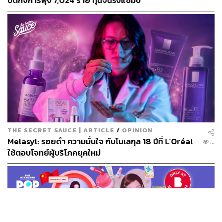
ปิดกิจการพุ่ง 7,024 ราย ทุนจีนรั้งแชมป์
พิสูจน์อักษร: ภาสิณี เพิ่มพันธุ์พงศ์
TAGS:
L'Oreal
เครื่องสำอาง
เจ้าของธุรกิจ
LOADING...
ABOUT THE AUTHOR
THE SECRET SAUCE | ARTICLE
/
OPINION
ปณชัย อารีเพิ่มพร
Melasyl: รอยดำ ความมั่นใจ กับโมเลกุล 18 ปีที่ L’Oréal
...
นักการตลาดผู้ฝักใฝ่ในแวดวงนวัตกรรมและ
ใช้ตอบโจทย์ผู้บริโภคยุคใหม่
เทคโนโลยี แต่บางทีก็เผลอมีใจให้วัฒนธรรม
POP อยู่ร่ำไป ใช้เวลาว่างไปกับการเสพศิลป์
และเฝ้ามองปรากฏการณ์ทางสังคม