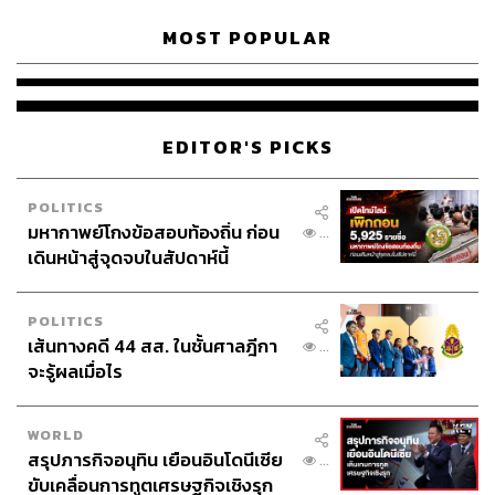
MOST POPULAR
EDITOR'S PICKS
POLITICS
มหากาพย์โกงข้อสอบท้องถิ่น ก่อน
...
เดินหน้าสู่จุดจบในสัปดาห์นี้
POLITICS
เส้นทางคดี 44 สส. ในชั้นศาลฎีกา
...
จะรู้ผลเมื่อไร
WORLD
สรุปภารกิจอนุทิน เยือนอินโดนีเซีย
...
ขับเคลื่อนการทูตเศรษฐกิจเชิงรุก