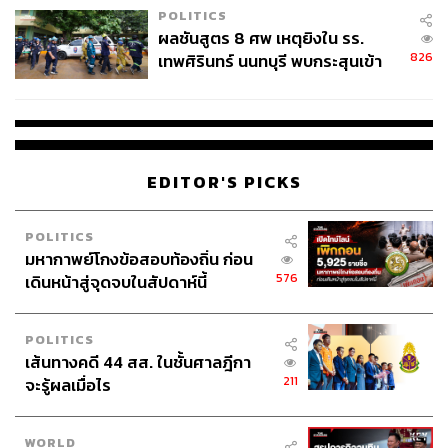
POLITICS
ผลชันสูตร 8 ศพ เหตุยิงใน รร.
826
เทพศิรินทร์ นนทบุรี พบกระสุนเข้า
จุดสำคัญ ‘ศีรษะ-หน้าอก’ ครูถูกยิง
4 นัด จากระยะไกล
EDITOR'S PICKS
POLITICS
มหากาพย์โกงข้อสอบท้องถิ่น ก่อน
576
เดินหน้าสู่จุดจบในสัปดาห์นี้
POLITICS
เส้นทางคดี 44 สส. ในชั้นศาลฎีกา
211
จะรู้ผลเมื่อไร
WORLD