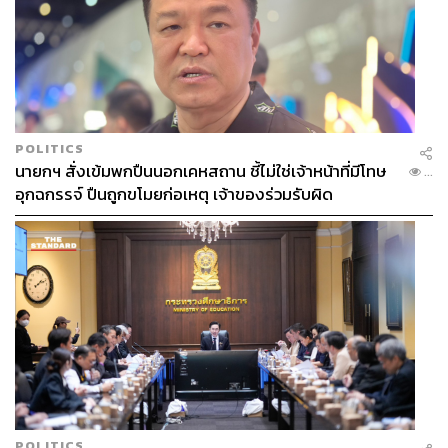
POLITICS
นายกฯ สั่งเข้มพกปืนนอกเคหสถาน ชี้ไม่ใช่เจ้าหน้าที่มีโทษ
...
อุกฉกรรจ์ ปืนถูกขโมยก่อเหตุ เจ้าของร่วมรับผิด
POLITICS