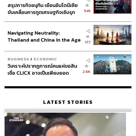
สรุปภารกิจอนุทิน เยือนอินโดนีเซีย
545
ขับเคลื่อนการทูตเศรษฐกิจเชิงรุก
ประกาศหุ้นส่วนยุทธศาสตร์ไทย –
อินโดนีเซีย
Navigating Neutrality:
Thailand and China in the Age
177
of a New Global Order
BUSINESS
/
ECONOMIC
วิเคราะห์ปรากฏการณ์คนแห่ขอสิน
2.6K
เชื่อ CLICX อาจเป็นเพียงยอด
ภูเขาน้ำแข็ง ของปัญหาหนี้ครัว
เรือนไทยที่ถูกซุกไว้
LATEST STORIES