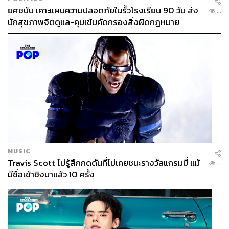
ยศชนัน เคาะแผนความปลอดภัยในรั้วโรงเรียน 90 วัน ส่ง
...
นักสุขภาพจิตดูแล-คุมเข้มคัดกรองสิ่งผิดกฎหมาย
MUSIC
Travis Scott ไม่รู้สึกกดดันที่ไม่เคยชนะรางวัลแกรมมี่ แม้
...
มีชื่อเข้าชิงมาแล้ว 10 ครั้ง