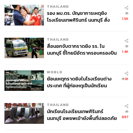
THAILAND
รอง ผบ.ตร. บัญชาการเหตุยิง
1.5K
โรงเรียนเทพศิรินทร์ นนทบุรี สั่ง
ค้นหา 2 รอบยืนยันไร้คนติดค้าง พบ
ศพปู่-ย่าที่บ้านพักผู้ก่อเหตุ
THAILAND
สื่อนอกจับตากราดยิง รร. ใน
1.4K
นนทบุรี ชี้ไทยมีอัตราครอบครองปืน
สูงในระดับต้นของภูมิภาค
WORLD
ย้อนเหตุกราดยิงในโรงเรียนต่าง
1K
ประเทศ ที่ผู้ก่อเหตุเป็นนักเรียน
THAILAND
นักเรียนโรงเรียนเทพศิรินทร์
897
นนทบุรี อพยพเข้ายังพื้นที่ปลอดภัย
ชั่วคราว หลังเหตุใช้อาวุธปืนภายใน
โรงเรียนคลี่คลาย