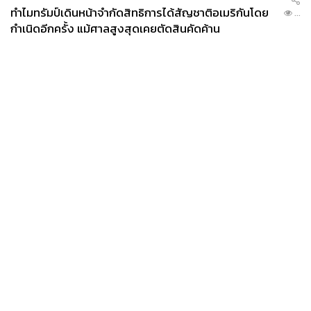
ทำไมทรัมป์เดินหน้าจำกัดสิทธิการได้สัญชาติอเมริกันโดย
...
กำเนิดอีกครั้ง แม้ศาลสูงสุดเคยตัดสินคัดค้าน
News
Wealth
Pop
Podcast
Video
Now
Opinion
Careers
Events
Privacy
About
Contact
Policy
FOR
ADVERTISING
MEMBERSHIP