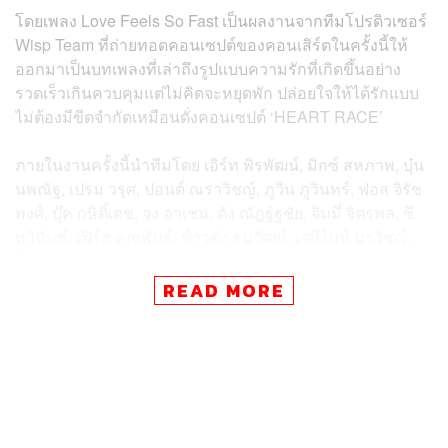
โดยเพลง Love Feels So Fast เป็นผลงานจากทีมโปรดิวเซอร์
Wisp Team ที่ถ่ายทอดคอนเซปต์ของคอนเสิร์ตในครั้งนี้ให้
ออกมาเป็นบทเพลงที่เล่าถึงรูปแบบความรักที่เกิดขึ้นอย่าง
รวดเร็วเกินควบคุมแต่ไม่คิดจะหยุดพัก ปล่อยใจให้ได้รักแบบ
ไม่ต้องมีขีดจำกัดเหมือนดั่งคอนเซปต์ ‘HEART RACE’
ภายในงานครั้งนี้นำทีมโดย เอิร์ท พิรพัฒน์, มิกซ์ สหภาพ, บุ๋น
นพณัฐ, เปรม วรุศ, ปอนด์ ณราวิชญ์, ภูวิน ภูวินทร์, ฟอส จิรัช
พงศ์, บุ๊ค กษิดิ์เดช, จุง อาเชน, ดัง ณัฎฐ์ฐชัย, จิมมี่ จิตรพล, ซี
ทวินันท์, เฟิร์ส คณพันธ์, ข้าวตัง ธนวัฒน์, เจมีไนน์ นรวิชญ์,
โฟร์ท ณัฐวรรธน์, เพิร์ธ ธนพนธ์, แซนต้า พงศภัค, วิลเลี่ยม
จักรภัทร, เอส ศุภ, จูเนียร์ ปณชัย, มาร์ค จิรันธนิน, จอส เว
READ MORE
อาห์ และ กวิน แคสกี้ ซึ่งในพาร์ตของมิวสิกวิดีโอก็เป็นการ
รวมตัวของศิลปินทั้ง 12 คู่ในคอนเซปต์นักแข่งรถที่แยกกันทำ
หน้าที่ของตัวเองตามสถานที่ต่างๆ อีกด้วย
สำหรับ LOVE OUT LOUD FAN FEST จัดขึ้นต่อเนื่องมา
ตั้งแต่ปี 2021 โดยเป็นการรวมตัวของนักแสดงชายจากค่าย
G