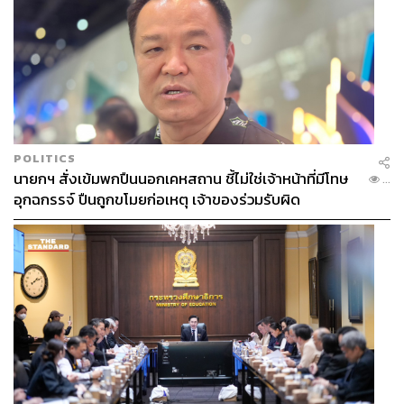
POLITICS
นายกฯ สั่งเข้มพกปืนนอกเคหสถาน ชี้ไม่ใช่เจ้าหน้าที่มีโทษ
...
อุกฉกรรจ์ ปืนถูกขโมยก่อเหตุ เจ้าของร่วมรับผิด