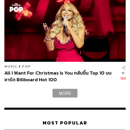
MUSIC
/
POP
All I Want For Christmas Is You กลับขึ้น Top 10 บน
134
ชาร์ต Billboard Hot 100
MORE
MOST POPULAR