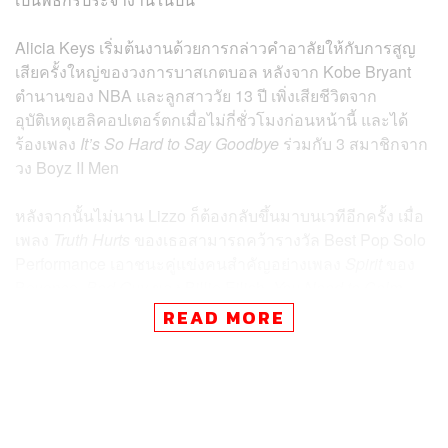
Alicia Keys
เริ่มต้นงานด้วยการกล่าวคำอาลัยให้กับการสูญ
เสียครั้งใหญ่ของวงการบาสเกตบอล หลังจาก
Kobe Bryant
ตำนานของ NBA และลูกสาววัย 13 ปี เพิ่งเสียชีวิตจาก
อุบัติเหตุเฮลิคอปเตอร์ตกเมื่อไม่กี่ชั่วโมงก่อนหน้านี้ และได้
ร้องเพลง
It’s So Hard to Say Goodbye
ร่วมกับ 3 สมาชิกจาก
วง Boyz II Men
หลังจากนั้นไม่นาน Lizzo ก็ต้องกลับขึ้นมาบนเวทีอีกครั้ง เมื่อ
เพลง
Truth Hurts
ของเธอสามารถคว้ารางวัล Best Pop Solo
Performance เอาชนะคู่แข่งคนสำคัญอย่างเพลง
Spirit
ของ
Beyonce,
Bad Guy
ของ Billie Eilish,
You Need to Calm
Down
ของ Taylor Swift และ
7 Rings
ของ Ariana Grande
READ MORE
พร้อมกับสปีชที่เต็มไปด้วยการมองโลกในแง่ดี
“ในช่วงที่ผ่านมา เป็นช่วงที่ยากลำบากของพวกเรา มีแต่ข่าว
แย่ๆ เรื่องที่ไม่ดีเกิดขึ้นให้พวกเราเครียด เจ็บปวดมากมาย แต่
ก็นับว่ายังโชคดีที่พวกเรายังมีเพลงดีๆ ช่วยให้เราผ่านช่วง