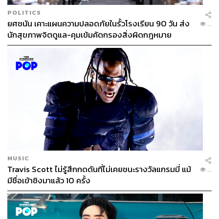
POLITICS
ยศชนัน เคาะแผนความปลอดภัยในรั้วโรงเรียน 90 วัน ส่ง
...
นักสุขภาพจิตดูแล-คุมเข้มคัดกรองสิ่งผิดกฎหมาย
MUSIC
Travis Scott ไม่รู้สึกกดดันที่ไม่เคยชนะรางวัลแกรมมี่ แม้
...
มีชื่อเข้าชิงมาแล้ว 10 ครั้ง