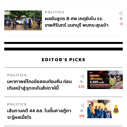
ชั่วคราว หลังเหตุใช้อาวุธปืนภายใน
โรงเรียนคลี่คลาย
POLITICS
ผลชันสูตร 8 ศพ เหตุยิงใน รร.
0
เทพศิรินทร์ นนทบุรี พบกระสุนเข้า
จุดสำคัญ ‘ศีรษะ-หน้าอก’ ครูถูกยิง
4 นัด จากระยะไกล
EDITOR'S PICKS
POLITICS
มหากาพย์โกงข้อสอบท้องถิ่น ก่อน
575
เดินหน้าสู่จุดจบในสัปดาห์นี้
POLITICS
เส้นทางคดี 44 สส. ในชั้นศาลฎีกา
210
จะรู้ผลเมื่อไร