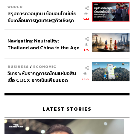
WORLD
สรุปภารกิจอนุทิน เยือนอินโดนีเซีย
544
ขับเคลื่อนการทูตเศรษฐกิจเชิงรุก
ประกาศหุ้นส่วนยุทธศาสตร์ไทย –
อินโดนีเซีย
Navigating Neutrality:
Thailand and China in the Age
175
of a New Global Order
BUSINESS
/
ECONOMIC
วิเคราะห์ปรากฏการณ์คนแห่ขอสิน
2.6K
เชื่อ CLICX อาจเป็นเพียงยอด
ภูเขาน้ำแข็ง ของปัญหาหนี้ครัว
เรือนไทยที่ถูกซุกไว้
LATEST STORIES