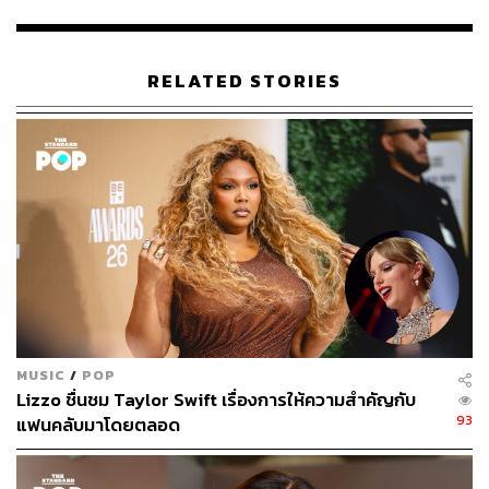
TAGS:
Lizzo
เพลงสากล
Grammy Awards 2020
RELATED STORIES
44
ABOUT THE AUTHOR
THE STANDARD POP TEAM
ALL THINGS THAT SHAPE AND SHIFT
CULTURE. Instagram / Facebook / Twitter :
MUSIC
/
POP
thestandardpop
Lizzo ชื่นชม Taylor Swift เรื่องการให้ความสำคัญกับ
93
แฟนคลับมาโดยตลอด