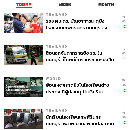
TODAY
WEEK
MONTH
THAILAND
รอง ผบ.ตร. บัญชาการเหตุยิง
0
โรงเรียนเทพศิรินทร์ นนทบุรี สั่ง
ค้นหา 2 รอบยืนยันไร้คนติดค้าง พบ
ศพปู่-ย่าที่บ้านพักผู้ก่อเหตุ
THAILAND
สื่อนอกจับตากราดยิง รร. ใน
0
นนทบุรี ชี้ไทยมีอัตราครอบครองปืน
สูงในระดับต้นของภูมิภาค
WORLD
ย้อนเหตุกราดยิงในโรงเรียนต่าง
0
ประเทศ ที่ผู้ก่อเหตุเป็นนักเรียน
THAILAND
นักเรียนโรงเรียนเทพศิรินทร์
0
นนทบุรี อพยพเข้ายังพื้นที่ปลอดภัย