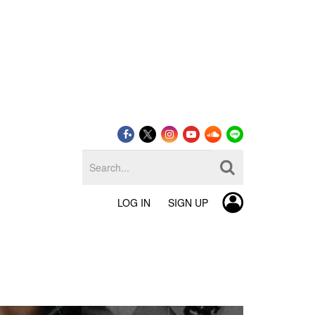
LOG IN
SIGN UP