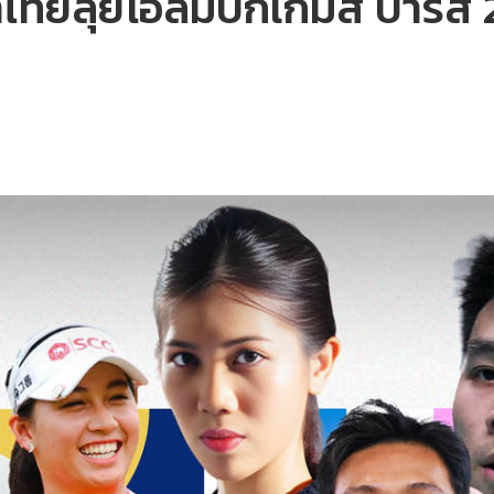
ฬาไทยลุยโอลิมปิกเกมส์ ปารีส