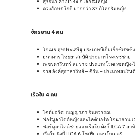
สุรจนา คำเบ้า 49 กิโลกรัมหญิง
ดวงอักษร ใจดี มากกว่า 87 กิโลกรัมหญิง
จักรยาน 4 คน
โกเมธ สุขประเสริฐ ประเภทบีเอ็มเอ็กซ์เรซซิ
ธนาคาร ไชยยาสมบัติ ประเภทโรดเรซชาย
เพชรดารินทร์ สมราช ประเภทโรดเรซหญิง-ไ
จาย อังค์สุธาสาวิทย์ – คีริน – ประเภทสปริน
เรือใบ 4 คน
ไคต์บอร์ด: เบญญาภา จันทวรรณ
ฟอร์มูลาไคต์หญิงและไคต์บอร์ด โจนาธาน เ
ฟอร์มูลาไคต์ชายและเรือใบ ดิงกี้ ILCA 7 อาท
เรือใบ ดิงกี้ ILCA 6 โซเฟีย มอนโกเมอรี่