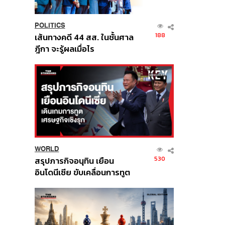
POLITICS
188
เส้นทางคดี 44 สส. ในชั้นศาล
ฎีกา จะรู้ผลเมื่อไร
WORLD
530
สรุปภารกิจอนุทิน เยือน
อินโดนีเซีย ขับเคลื่อนการทูต
เศรษฐกิจเชิงรุก ประกาศหุ้น
ส่วนยุทธศาสตร์ไทย –
อินโดนีเซีย