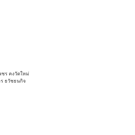
พชร คงวัดใหม่
กร ธวัชธนกิจ