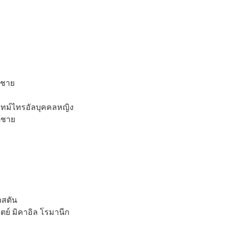
งชาย
ทม์ไทรอัลบุคคลหญิง
ต์ชาย
วสตัน
ิตย์ มิคาอิล โรมานีก