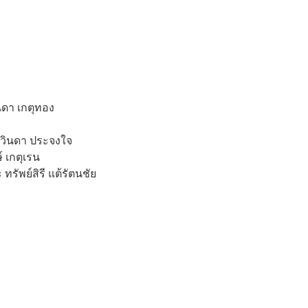
ิดา เกตุทอง
รวินดา ประจงใจ
์ เกตุเรน
รัพย์สิรี แต้รัตนชัย