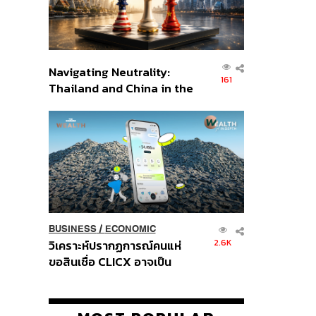
Navigating Neutrality:
161
Thailand and China in the
Age of a New Global
Order
BUSINESS
/
ECONOMIC
2.6K
วิเคราะห์ปรากฏการณ์คนแห่
ขอสินเชื่อ CLICX อาจเป็น
เพียงยอดภูเขาน้ำแข็ง ของ
ปัญหาหนี้ครัวเรือนไทยที่ถูกซุก
ไว้