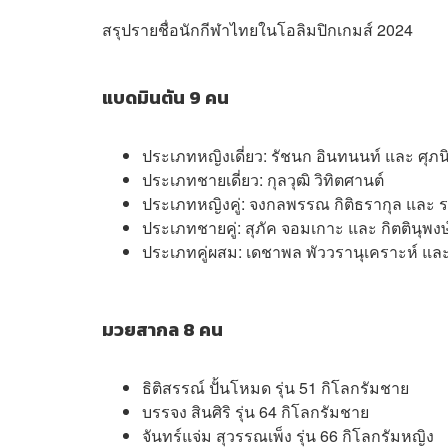
สรุปรายชื่อนักกีฬาไทยในโอลิมปิกเกมส์ 2024
แบดมินตัน 9 คน
ประเภทหญิงเดี่ยว: รัชนก อินทนนท์ และ ศุภน
ประเภทชายเดี่ยว: กุลวุฒิ วิทิตศานต์
ประเภทหญิงคู่: จงกลพรรณ กิติธรากุล และ 
ประเภทชายคู่: สุภัค จอมเกาะ และ กิตตินุพงษ
ประเภทคู่ผสม: เดชาพล พัววรานุเคราะห์ และ ท
มวยสากล 8 คน
ธิติสรรณ์ ปั้นโหมด รุ่น 51 กิโลกรัมชาย
บรรจง สินศิริ รุ่น 64 กิโลกรัมชาย
จันทร์แจ่ม สุวรรณเพ็ง รุ่น 66 กิโลกรัมหญิง