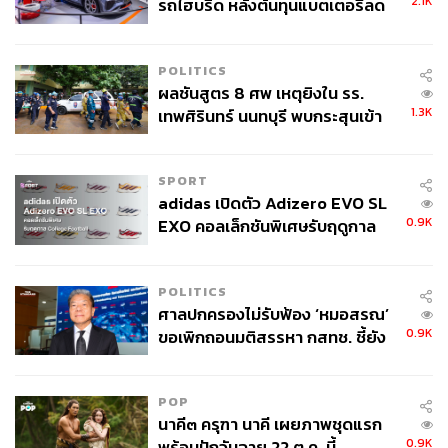
2.1K
รถไฮบริด หลังต้นทุนแบตเตอรี่ลด
ลง - จีนแห่บุกตลาดเกิดใหม่
POLITICS
ผลชันสูตร 8 ศพ เหตุยิงใน รร.
1.3K
เทพศิรินทร์ นนทบุรี พบกระสุนเข้า
จุดสำคัญ ‘ศีรษะ-หน้าอก’ ครูถูกยิง
4 นัด จากระยะไกล
SPORT
adidas เปิดตัว Adizero EVO SL
0.9K
EXO คอลเล็กชันพิเศษรับฤดูกาล
College Football
POLITICS
ศาลปกครองไม่รับฟ้อง ‘หมอสรณ’
0.9K
ขอเพิกถอนมติสรรหา กสทช. ชี้ยัง
ไม่ใช่ผู้เดือดร้อนเสียหาย
POP
นาคี๓ ครุฑา นาคี เผยภาพชุดแรก
0.9K
พร้อมปักวันฉาย 22 ต.ค. นี้