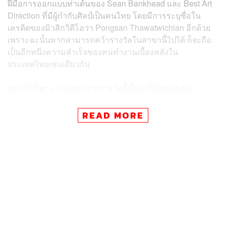
ฝีมือการออกแบบท่าเต้นของ Sean Bankhead และ Best Art
Direction ที่มีผู้กำกับศิลป์เป็นคนไทย โดยมีการระบุชื่อใน
เครดิตของมิวสิกวิดีโอว่า Pongsan Thawatwichian อีกด้วย
เพราะฉะนั้นหากสามารถคว้ารางวัลในสาขานี้ไปได้ ก็จะถือ
เป็นอีกหนึ่งความสำเร็จของคนทำงานเบื้องหลังใน
ประเทศไทยเช่นเดียวกัน
อย่างไรก็ตาม งานประกาศรางวัลนี้เป็นเวทีที่แฟนคลับ
สามารถมีส่วนร่วมในการโหวตได้ ดังนั้นในปี 2024 ที่ LISA
เข้าชิงร่วมกับศิลปิน K-Pop คนอื่นๆ อย่าง Jung Kook จาก
READ MORE
เพลง
Seven (feat. Latto)
, NCT DREAM จากเพลง
Smoothie
, NewJeans จากเพลง
Super Shy
, Stray Kids จาก
เพลง
LALALALA
และ TOMORROW X TOGETHER จาก
เพลง
Deja Vu
ที่ศิลปินต่างก็มีแฟนคลับผู้สนับสนุนจำนวน
มหาศาล ดังนั้นต้องมารอลุ้นกันว่าใครจะชนะรางวัลนี้ไปได้
ทั้งนี้ ในปี 2022 เธอเคยคว้ารางวัล Best K-Pop มาแล้วครั้ง
หนึ่งจากเพลง
LALISA
พร้อมทั้งสร้างประวัติศาสตร์เป็นศิลปิน
เดี่ยวที่สามารถคว้ารางวัลนี้ไปได้ ดังนั้นปีนี้ต้องมารอชมกัน