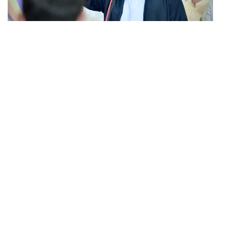
POLITICS
อนุทินย้ำพับโครงการแลนด์บริดจ์เพราะไม่คุ้ม มุ่งพัฒนา
...
Missing Link รองรับอ่าวไทย-อันดามัน
FASHION
CARTIER AT WEIBO GALA เครื่องประดับบนลุคพรม
...
แดงของแขกคนสำคัญ