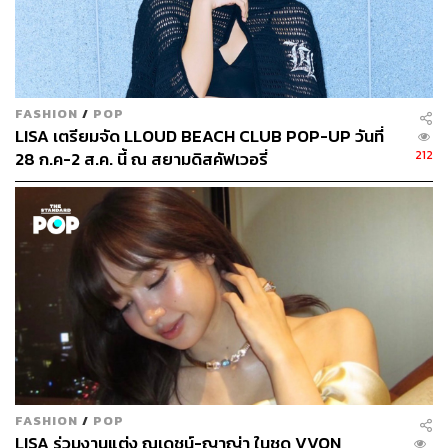
FASHION
/
POP
LISA เตรียมจัด LLOUD BEACH CLUB POP-UP วันที่
212
28 ก.ค-2 ส.ค. นี้ ณ สยามดิสคัฟเวอรี่
FASHION
/
POP
LISA ร่วมงานแต่ง ณเดชน์-ญาญ่า ในชุด VVON