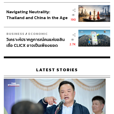
ประกาศหุ้นส่วนยุทธศาสตร์ไทย –
อินโดนีเซีย
Navigating Neutrality:
Thailand and China in the Age
190
of a New Global Order
BUSINESS
/
ECONOMIC
วิเคราะห์ปรากฏการณ์คนแห่ขอสิน
2.7K
เชื่อ CLICX อาจเป็นเพียงยอด
ภูเขาน้ำแข็ง ของปัญหาหนี้ครัว
เรือนไทยที่ถูกซุกไว้
LATEST STORIES