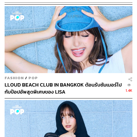
LOADING...
ABOUT THE AUTHOR
ภัทรณกัญ อนันเต่า
กองบรรณาธิการคัลเจอร์ สำนักข่าว THE
STANDARD
FASHION
/
POP
LLOUD BEACH CLUB IN BANGKOK ต้อนรับซัมเมอร์ไป
1.4K
กับป๊อปอัพสุดพิเศษของ LISA