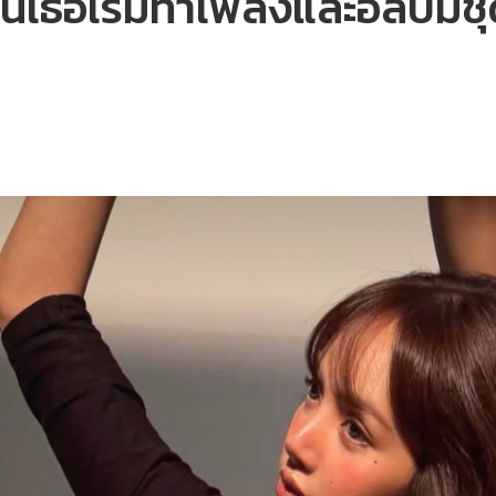
นี้เธอเริ่มทำเพลงและอัลบั้มช