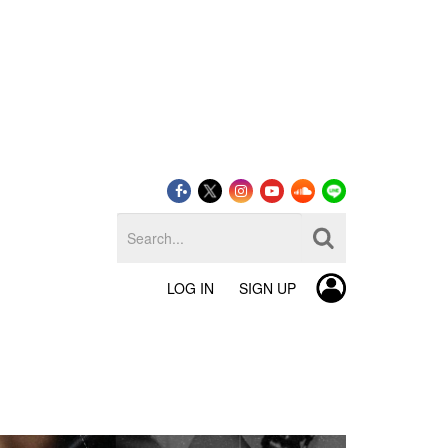
LOG IN
SIGN UP