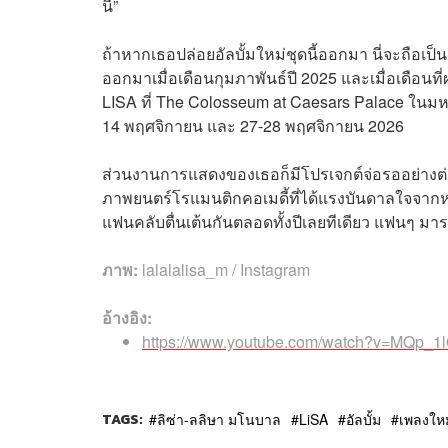
นี้”
ถ้าหากเธอปล่อยอัลบั้มใหม่ชุดนี้ออกมา นี่จะถือ
ออกมาเมื่อเดือนกุมภาพันธ์ปี 2025 และเมื่อเดือนที
LISA ที่ The Colosseum at Caesars Palace ในม
14 พฤศจิกายน และ 27-28 พฤศจิกายน 2026
ส่วนงานการแสดงของเธอก็มีโปรเจกต์จ่อรออย่างต่อ
ภาพยนตร์โรแมนติกคอเมดี้ที่ได้แรงบันดาลใจจากหนัง
แฟนคลับตื่นเต้นกันตลอดทั้งปีเลยทีเดียว แฟนๆ มา
ภาพ:
lalalalisa_m / Instagram
อ้างอิง:
https://www.youtube.com/watch?v=MQp_1
TAGS:
ลิซ่า-ลลิษา มโนบาล
LiSA
อัลบั้ม
เพลงใหม