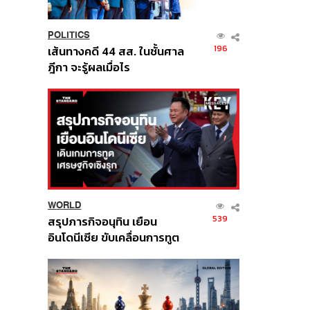
POLITICS
196
เส้นทางคดี 44 สส. ในชั้นศาล
ฎีกา จะรู้ผลเมื่อไร
WORLD
539
สรุปภารกิจอนุทิน เยือน
อินโดนีเซีย ขับเคลื่อนการทูต
เศรษฐกิจเชิงรุก ประกาศหุ้น
ส่วนยุทธศาสตร์ไทย –
อินโดนีเซีย