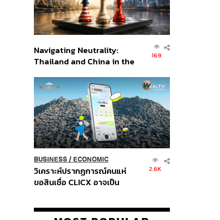
Navigating Neutrality:
169
Thailand and China in the
Age of a New Global
Order
BUSINESS
/
ECONOMIC
2.6K
วิเคราะห์ปรากฏการณ์คนแห่
ขอสินเชื่อ CLICX อาจเป็น
เพียงยอดภูเขาน้ำแข็ง ของ
ปัญหาหนี้ครัวเรือนไทยที่ถูกซุก
ไว้