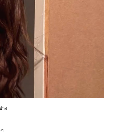
ย่าง
็วๆ