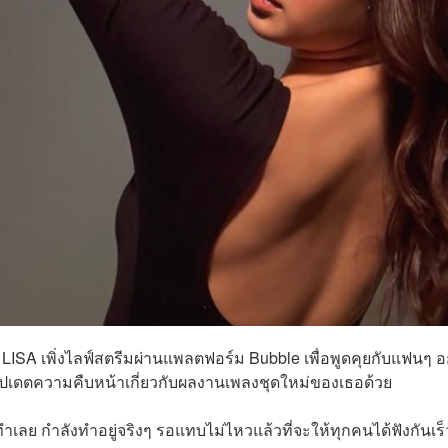
ISA เพิ่งไลฟ์สตรีมผ่านแพลตฟอร์ม Bubble เพื่อพูดคุยกับแฟนๆ อ
ยังอัปเดตความคืบหน้าเกี่ยวกับผลงานเพลงชุดใหม่ของเธอด้วย
งทำเลย กำลังทำอยู่จริงๆ รอแทบไม่ไหวแล้วที่จะให้ทุกคนได้ฟังกันเร