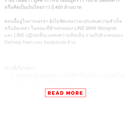
หรือคิดเป็นเงินไทยราว 3,400 ล้านบาท
ตอนนี้อยู่ในการเจรจา ยังไม่ชัดเจนว่าจะประสบความสำเร็จ
หรือล้มเหลว ในขณะที่ตัวแทนของ LINE MAN Wongnai
และ LINE ปฏิเสธที่จะแสดงความคิดเห็น รวมถึงตัวแทนของ
Delivery Hero และ foodpanda ด้วย
ข่าวที่เกี่ยวข้อง:
foodpanda ปลดพนักงานในฟิลิปปินส์ ไทย และสิงคโปร์
หวัง ‘ลดต้นทุน’ เพื่อปั้น ‘กำไร’
กรณีศึกษา #แบนfoodpanda เมื่อ ‘ความเร็ว’ เป็นเรื่องส
READ MORE
ำคัญ แต่ต้องดูความเหมาะสม ควบคุมไม่ให้เหตุการ
ณ์ลุกลาม ไม่อย่างนั้น ‘ชื่อแบรนด์ที่สั่งสมจะพังครืนในเ
สี้ยววินาที’
ขึ้นแท่นยูนิคอร์นแล้ว! LINE MAN Wongnai ระดมทุน
Series B กว่า 9.7 พันล้านบาท กลายเป็นเทคสตาร์ทอัพ