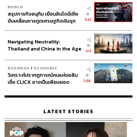
WORLD
สรุปภารกิจอนุทิน เยือนอินโดนีเซีย
543
ขับเคลื่อนการทูตเศรษฐกิจเชิงรุก
ประกาศหุ้นส่วนยุทธศาสตร์ไทย –
อินโดนีเซีย
Navigating Neutrality:
Thailand and China in the Age
174
of a New Global Order
BUSINESS
/
ECONOMIC
วิเคราะห์ปรากฏการณ์คนแห่ขอสิน
2.6K
เชื่อ CLICX อาจเป็นเพียงยอด
ภูเขาน้ำแข็ง ของปัญหาหนี้ครัว
เรือนไทยที่ถูกซุกไว้
LATEST STORIES