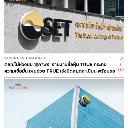
TAGS:
Foodpanda
ธุรกิจส่งอาหาร
LINE MAN Wongnai
ส่งอาหาร
เดลิเวอรี่
LINE MAN
ตลาดหลักทรัพย์แห่งประเทศไทย (ตลท.)
BUSINESS
/
MARKET
ตลท.ไม่ห่วงปม ‘สุภาพร’ รายงานซื้อหุ้น TRUE กระทบ
539
ความเชื่อมั่น เผยช่วย TRUE เร่งปิดสมุดทะเบียน พร้อมขอ
212
ข้อมูลโบรกเกอร์หาข้อเท็จจริง
ABOUT THE AUTHOR
ถนัดกิจ จันกิเสน
Content Creator ประจำกองบรรณาธิการ
THE STANDARD WEALTH ผู้เสพติดโลก
ธุรกิจ การตลาด เทคโนโลยี และชอบสำรวจ
โลกออฟไลน์และออนไลน์มาถอดรหัสความ