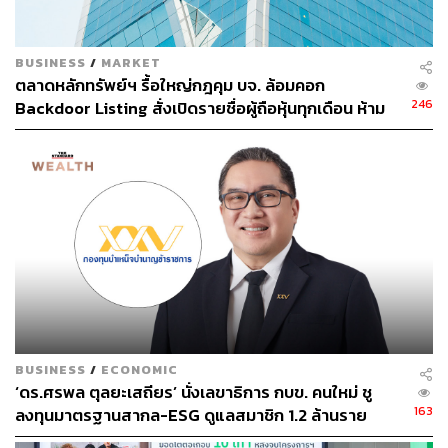
เคลื่อนไหวให้เป็นเรื่องเข้าใจง่าย สนุก และได้
ไอเดียใหม่ๆ
BUSINESS
/
MARKET
ตลาดหลักทรัพย์ฯ รื้อใหญ่กฎคุม บจ. ล้อมคอก
246
Backdoor Listing สั่งเปิดรายชื่อผู้ถือหุ้นทุกเดือน ห้าม
ซุกความเสี่ยง บังคับใช้ 1 ก.ค. 69
BUSINESS
/
ECONOMIC
‘ดร.ศรพล ตุลยะเสถียร’ นั่งเลขาธิการ กบข. คนใหม่ ชู
163
ลงทุนมาตรฐานสากล-ESG ดูแลสมาชิก 1.2 ล้านราย