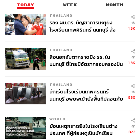
TODAY
WEEK
MONTH
THAILAND
รอง ผบ.ตร. บัญชาการเหตุยิง
1.5K
โรงเรียนเทพศิรินทร์ นนทบุรี สั่ง
ค้นหา 2 รอบยืนยันไร้คนติดค้าง พบ
ศพปู่-ย่าที่บ้านพักผู้ก่อเหตุ
THAILAND
สื่อนอกจับตากราดยิง รร. ใน
1.3K
นนทบุรี ชี้ไทยมีอัตราครอบครองปืน
สูงในระดับต้นของภูมิภาค
THAILAND
นักเรียนโรงเรียนเทพศิรินทร์
850
นนทบุรี อพยพเข้ายังพื้นที่ปลอดภัย
ชั่วคราว หลังเหตุใช้อาวุธปืนภายใน
โรงเรียนคลี่คลาย
WORLD
ย้อนเหตุกราดยิงในโรงเรียนต่าง
822
ประเทศ ที่ผู้ก่อเหตุเป็นนักเรียน