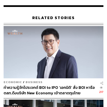
รวมของสินค้าที่ขายบนแพลตฟอร์มที่กำหนด
ในประเทศไทยนั้น Momentum Works ระบุว่า ปี 2563 ตลาด
Food Delivery ของไทยมีมูลค่า 9 หมื่นล้านบาทในปี 2020
RELATED STORIES
(ในแง่ของ Gross Merchandise Value หรือมูลค่าสินค้ารวม)
โดย GrabFood มีส่วนแบ่งมากที่สุด 50% ตามด้วย
foodpanda 23%, LINE MAN 20% และ Gojek 7%
อ้างอิง:
www.bloomberg.com/news/articles/2022-12-13/gic-b
acked-unicorn-in-talks-to-acquire-foodpanda-in-thail
and
สามารถติดตาม THE STANDARD WEALTH
ECONOMIC
/
BUSINESS
ทำความรู้จักโปรเจกต์ BOI to IPO ‘เอกนิติ’ สั่ง BOI หารือ
ผ่านแอปพลิเคชันต่างๆ ที่คุณสะดวกหรือใช้งานอยู่แล้วได้เลย
217
ตลท.ดึงบริษัท New Economy เข้าตลาดทุนไทย