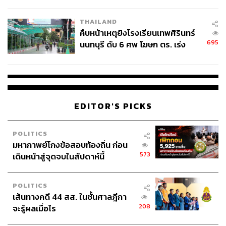
THAILAND
คืบหน้าเหตุยิงโรงเรียนเทพศิรินทร์
695
นนทบุรี ดับ 6 ศพ โฆษก ตร. เร่ง
สอบปมขโมยปืนปู่ก่อเหตุ
EDITOR'S PICKS
POLITICS
มหากาพย์โกงข้อสอบท้องถิ่น ก่อน
573
เดินหน้าสู่จุดจบในสัปดาห์นี้
POLITICS
เส้นทางคดี 44 สส. ในชั้นศาลฎีกา
208
จะรู้ผลเมื่อไร