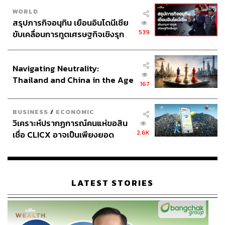
WORLD
สรุปภารกิจอนุทิน เยือนอินโดนีเซีย
539
ขับเคลื่อนการทูตเศรษฐกิจเชิงรุก
ประกาศหุ้นส่วนยุทธศาสตร์ไทย –
อินโดนีเซีย
Navigating Neutrality:
Thailand and China in the Age
167
of a New Global Order
BUSINESS
/
ECONOMIC
วิเคราะห์ปรากฏการณ์คนแห่ขอสิน
2.6K
เชื่อ CLICX อาจเป็นเพียงยอด
ภูเขาน้ำแข็ง ของปัญหาหนี้ครัว
เรือนไทยที่ถูกซุกไว้
LATEST STORIES