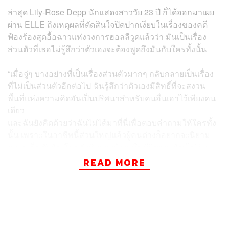
ล่าสุด Lily-Rose Depp นักแสดงสาววัย 23 ปี ก็ได้ออกมาเผย
ผ่าน ELLE ถึงเหตุผลที่ตัดสินใจปิดปากเงียบในเรื่องของคดี
ฟ้องร้องสุดอื้อฉาวแห่งวงการฮอลลีวูดแล้วว่า มันเป็นเรื่อง
ส่วนตัวที่เธอไม่รู้สึกว่าตัวเองจะต้องพูดถึงมันกับใครทั้งนั้น
“เมื่อจู่ๆ บางอย่างที่เป็นเรื่องส่วนตัวมากๆ กลับกลายเป็นเรื่อง
ที่ไม่เป็นส่วนตัวอีกต่อไป ฉันรู้สึกว่าตัวเองมีสิทธิ์ที่จะสงวน
พื้นที่แห่งความคิดอันเป็นปริศนาสำหรับคนอื่นเอาไว้เพียงคน
เดียว
และฉันยังคิดด้วยว่าฉันไม่ได้มาที่นี่เพื่อตอบคำถามให้ใครทั้ง
นั้น เพราะในอาชีพนี้ส่วนใหญ่แล้วผู้คนต่างก็อยากจะนิยาม
ความเป็นตัวฉัน โดยตัดสินจากผู้ชายในชีวิตของฉัน ไม่ว่าจะ
เป็นผู้ชายในครอบครัว คนรัก หรือใครก็ตาม และฉันก็พร้อม
READ MORE
แล้วที่จะถูกนิยามจากสิ่งที่ฉันทำจริงๆ”
นอกจากนั้นเธอยังเผยอีกว่า พ่อกับแม่อย่าง Johnny Depp
และ Vanessa Paradis ต่างก็ปกป้องเธอและ Jack น้องชาย
วัย 20 ปี ให้อยู่ห่างจากการตกเป็นเป้าสายตาของสื่อ