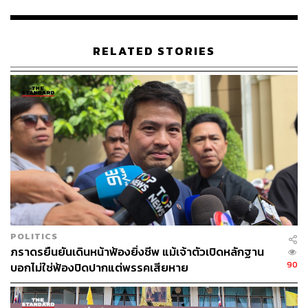
545
RELATED STORIES
ABOUT THE AUTHOR
พิมพ์ คำภีร์
นักเขียนกองบรรณาธิการคัลเจอร์ สำนักข่าว
THE STANDARD
POLITICS
ภราดรยืนยันเดินหน้าฟ้องยิ่งชีพ แม้เจ้าตัวเปิดหลักฐาน
90
บอกไม่ใช่ฟ้องปิดปากแต่พรรคเสียหาย