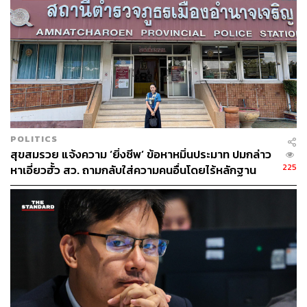
POLITICS
สุขสมรวย แจ้งความ ‘ยิ่งชีพ’ ข้อหาหมิ่นประมาท ปมกล่าว
225
หาเอี่ยวฮั้ว สว. ถามกลับใส่ความคนอื่นโดยไร้หลักฐาน
สง่างามหรือไม่