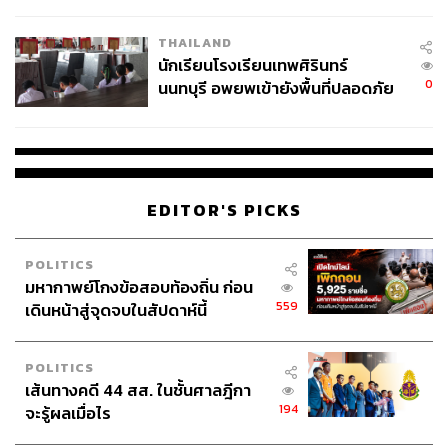
ผลิต 8.3 ล้าน สู่ข้อพิพาท ‘มา
เวลล์ฯ’ ฟ้อง ‘โทน บางแค’ ผิดนัด
THAILAND
จ่ายหนี้-แอบระบุแบรนด์
นักเรียนโรงเรียนเทพศิรินทร์
0
นนทบุรี อพยพเข้ายังพื้นที่ปลอดภัย
ชั่วคราว หลังเหตุใช้อาวุธปืนภายใน
โรงเรียนคลี่คลาย
EDITOR'S PICKS
POLITICS
มหากาพย์โกงข้อสอบท้องถิ่น ก่อน
559
เดินหน้าสู่จุดจบในสัปดาห์นี้
POLITICS
เส้นทางคดี 44 สส. ในชั้นศาลฎีกา
194
จะรู้ผลเมื่อไร