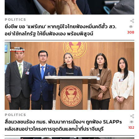
POLITICS
ยิ่งชีพ ขอ ‘แฟร์เกม’ หากภูมิใจไทยฟ้องหมิ่นคดีฮั้ว สว.
308
อย่าใช้กลไกรัฐ ให้ยื่นฟ้องเอง พร้อมพิสูจน์
POLITICS
สื่อมวลชนร้อง กมธ. พัฒนาการเมืองฯ ถูกฟ้อง SLAPPs
102
หลังเสนอข่าวโครงการขุดดินแลกน้ำที่ปราจีนบุรี