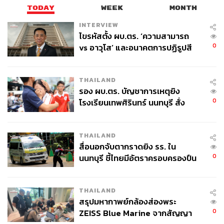
TODAY
WEEK
MONTH
INTERVIEW
ไขรหัสตั้ง ผบ.ตร. ‘ความสามารถ
0
vs อาวุโส’ และอนาคตการปฏิรูปสี
กากี กับ พล.ต.อ. เอก อังสนานนท์
THAILAND
รอง ผบ.ตร. บัญชาการเหตุยิง
0
โรงเรียนเทพศิรินทร์ นนทบุรี สั่ง
ค้นหา 2 รอบยืนยันไร้คนติดค้าง พบ
ศพปู่-ย่าที่บ้านพักผู้ก่อเหตุ
THAILAND
สื่อนอกจับตากราดยิง รร. ใน
0
นนทบุรี ชี้ไทยมีอัตราครอบครองปืน
สูงในระดับต้นของภูมิภาค
THAILAND
สรุปมหากาพย์กล้องส่องพระ
0
ZEISS Blue Marine จากสัญญา