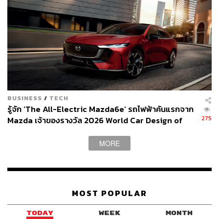
และเมื่อผิวแข็งแรงขึ้น ก็จะสามารถทนทานต่อการเกิดมะเร็ง
ผิวหนังได้มากขึ้น มันเป็นเรื่องของหลายๆ ปัจจัยครับ เช่น
ความชุ่มชื้นที่เหมาะสมของผิว การซ่อมแซมเกราะป้องกัน
ผิว
ซึ่งเกราะป้องกันผิว (Skin Barrier) มีความสำคัญอย่างยิ่งต่อ
การทำงานปกติของผิว และมันก็เสียหายได้ง่าย ดังนั้น การ
เสริมเกราะป้องกันผิวจึงเป็นขั้นตอนพื้นฐานที่สำคัญมาก ถ้า
BUSINESS
/
TECH
คุณอยากจะรักษาผิวให้มีสุขภาพดีและป้องกันการแก่ของผิว
รู้จัก ‘The All-Electric Mazda6e’ รถไฟฟ้าคันแรกจาก
ก่อนวัย รวมถึงมะเร็งผิวหนัง
275
Mazda เจ้าของรางวัล 2026 World Car Design of
the Year [ADVERTORIAL]
ประเทศไทยก็เป็นหนึ่งในที่ที่คุณเลือกเปิดตัวแบรนด์
MORE
ZELENS ซึ่งเป็นตลาดที่มีการแข่งขันสูงมาก คุณคิดว่า
อะไรคือเหตุผลสำคัญที่ทำให้คนไทยเลือกใช้ผลิตภัณฑ์
ของคุณมากกว่าแบรนด์อื่น
MOST POPULAR
Dr. Lens:
มันเป็นคำถามที่ตอบยาก เพราะการซื้อสกินแคร์
TODAY
WEEK
MONTH