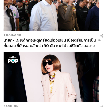
THAILAND
นายกฯ เผยเด็กก่อเหตุเครียดเรื่องเรียน เชื่อเตรียมการเป็น
...
ขั้นตอน ชี้มีกระสุนอีกกว่า 30 นัด หากไม่จบชีวิตตัวเองอาจ
สูญเสียเพิ่ม
เสริมจากเรื่องเทรนด์ความงาม คุณหมอเคยเห็นเทรนด์
ความงามในกระแสที่คิดว่ามีประโยชน์จริงๆ บ้างไหม
FASHION