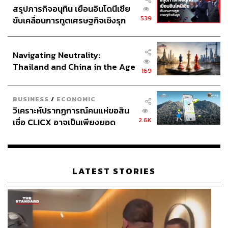
สรุปภารกิจอนุทิน เยือนอินโดนีเซีย
วิทยาศาสตร์จริงๆ อยู่ข้างในแค่ไหน นั่นเป็นคำถามครับ
539
ขับเคลื่อนการทูตเศรษฐกิจเชิงรุก
ประกาศหุ้นส่วนยุทธศาสตร์ไทย –
อย่างที่สอง คุณรู้ไหมว่า
‘คลีน’
หมายถึงอะไร คำจำกัดความ
อินโดนีเซีย
มันแตกต่างกันไป ถ้าคุณไปที่ร้านค้าหรือแบรนด์หนึ่ง พวก
Navigating Neutrality:
เขาอาจพิจารณาส่วนผสมบางอย่างว่า ‘คลีน’ แต่ในขณะที่อีก
Thailand and China in the Age
แบรนด์หนึ่งมีมุมมองที่แตกต่างกันอย่างสิ้นเชิง
169
of a New Global Order
BUSINESS
/
ECONOMIC
วิเคราะห์ปรากฏการณ์คนแห่ขอสิน
2.6K
เชื่อ CLICX อาจเป็นเพียงยอด
ภูเขาน้ำแข็ง ของปัญหาหนี้ครัว
เรือนไทยที่ถูกซุกไว้
LATEST STORIES