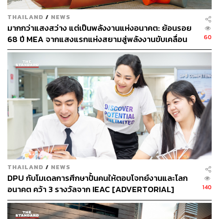
THAILAND
/
NEWS
มากกว่าแสงสว่าง แต่เป็นพลังงานแห่งอนาคต: ย้อนรอย
เหมือนทุกอย่างนำพาให้คุณหมอทำ ZELENS จริงๆ พูด
60
68 ปี MEA จากแสงแรกแห่งสยามสู่พลังงานขับเคลื่อน
ถึงมะเร็งผิวหนังแล้ว อยากรู้เลยว่าสกินแคร์สามารถ
เมือง ผ่าน MEA SPARK
ช่วยรักษามะเร็งผิวหนังได้ไหม
Dr.Lens:
ไม่ครับ ในอดีต ถ้าคุณเป็นมะเร็งผิวหนัง คุณจะ
รักษาได้ด้วยการผ่าตัดเท่านั้นใช่ไหม ทุกวันนี้ถ้าเป็น
มะเร็ง
ผิวหนังชนิดเมลาโนมา (Melanoma)
คุณยังคงต้องใช้วิธี
ผ่าตัดเป็นหลัก
แต่เมื่อเราพูดถึงมะเร็งผิวหนังชนิดที่ไม่ใช่เมลาโนมา โดย
เฉพาะ
Basal-cell Carcinoma
ซึ่งพบได้บ่อยมาก ก็มีการ
รักษาแบบทาแล้วครับ ซึ่งมันแสดงให้เห็นว่าผลิตภัณฑ์ที่เรา
THAILAND
/
NEWS
DPU กับโมเดลการศึกษาปั้นคนให้ตอบโจทย์งานและโลก
ใช้กับผิวมีความสำคัญต่อสุขภาพผิวมากแค่ไหน
140
อนาคต คว้า 3 รางวัลจาก IEAC [ADVERTORIAL]
ดังนั้น แม้ผมจะไม่คิดว่าสกินแคร์จะรักษามะเร็งผิวหนังได้ แต่
มันสามารถช่วยลดความเสี่ยงต่อมะเร็งจากปัจจัยภายนอกได้