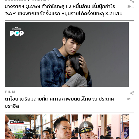
บางจากฯ Q2/69 ทำกำไรทะลุ 1.2 หมื่นล้าน เริ่มบุ๊กกำไร
...
‘SAF’ เชิงพาณิชย์ครั้งแรก หนุนรายได้ครึ่งปีทะลุ 3.2 แสน
ในแง่ของการเลือก ส่วนผสมที่ผมเลือกจะต้องไม่มาจากสัตว์
ล้าน
และไม่ใช้ส่วนผสมที่ผลิตผ่านกระบวนการที่ไม่เป็นมิตรต่อสิ่ง
แวดล้อม หรือมีผลกระทบต่อความปลอดภัยและที่สำคัญต้อง
ไม่มีสารพิษที่อาจเป็นอันตรายกับผิวได้
ดังนั้น ใช่ครับ ถ้าคุณดูผลิตภัณฑ์ส่วนใหญ่ของเราตอนนี้ มัน
เข้าข่ายเลยล่ะว่า ZELENS เป็นคลีนสกินแคร์ และผมก็มั่นใจ
ว่าทุกส่วนผสมที่เราใช้ ไม่มีส่วนผสมใดๆ ที่เป็นอันตราย หรือ
ไม่ปลอดภัยต่อผิว และแง่มุมที่สำคัญคือ การไม่ใส่
สารกันเสีย
เพราะเมื่อก่อนทุกคนจะใช้พาราเบน (Paraben) แล้วพารา
เบนก็มีชื่อเสียงไม่ดี จากนั้นก็เปลี่ยนมาใช้ฟีโนซีเอทานอล
FILM
(Phenoxyethanol) แล้วฟีโนซีเอทานอลก็มีชื่อเสียงไม่ดีอีก ซึ่ง
ตาโขน เตรียมฉายที่เทศกาลภาพยนตร์ไทย ณ ประเทศ
...
ZELENS เป็นแบรนด์ปลอดสารกันเสียทุกชนิด เราใส่ใจใน
บราซิล
เรื่องนี้มากๆ นับตั้งแต่เริ่มก่อตั้งแบรนด์เลยครับ