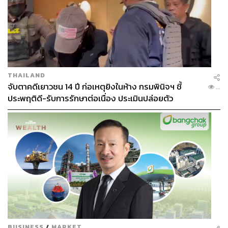
THAILAND
จับตาคดีเยาวชน 14 ปี ก่อเหตุยิงในห้าง กรมพินิจฯ ชี้
...
ประพฤติดี-รับการรักษาต่อเนื่อง ประเมินปล่อยตัว
ดังนั้น แนวทางของผมคือการสร้างผลิตภัณฑ์ที่ผสมผสานทั้ง
ส่วนผสมเทคโนโลยีขั้นสูงและสารสกัดจากพืชให้ทำงานร่วม
กันอย่างมีประสิทธิภาพ เพราะผมไม่คิดว่าส่วนผสมเดี่ยวๆ จะ
สามารถต่อสู้กับการแก่ของผิวก่อนวัยได้อย่างมีประสิทธิผล
และผมคิดว่าคุณต้องรวมส่วนผสมหลายอย่างเข้าไว้ในสูตร
เดียว
BUSINESS
/
MARKET