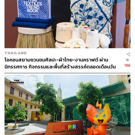
ครับ ผมเริ่มต้นจากการเป็นศัลยแพทย์ตกแต่ง แต่ความสนใจ
หลักของผมมุ่งไปที่เรื่องมะเร็งผิวหนัง ซึ่งเรื่องนี้เองที่ทำให้ผม
ได้เรียนรู้อะไรมากมายเกี่ยวกับการแก่ของผิว เพราะทั้งสอง
เรื่องมีจุดที่เกี่ยวโยงกันอย่างลึกซึ้ง เป้าหมายหลักของผมคือ
การทำความเข้าใจเพื่อที่จะชะลอการแก่ก่อนวัยให้ช้าลง
ปกติแล้วเด็กๆ แทบจะไม่เป็นมะเร็งผิวหนังเลย แต่เมื่อเราโต
THAILAND
ขึ้น การสะสมความเสียหายจากรังสียูวีซึ่งเป็นปัจจัยสำคัญจะ
ไอคอนสยามชวนชมศิลปะ-ผ้าไทย-งานคราฟต์ ผ่าน
เริ่มชัดเจนขึ้น ซึ่งนำไปสู่การแก่ของผิวก่อนวัยเป็นอันดับแรก
196
นิทรรศการ กิจกรรมและพื้นที่สร้างสรรค์ตลอดเดือนวัน
และตามมาด้วยความเสี่ยงในการเกิดมะเร็งผิวหนัง
แม่ [ADVERTORIAL]
ปัจจัยเหล่านี้ล้วนนำพาให้ผมต้องศึกษาลงลึกไปถึงศาสตร์ด้าน
ผิวหนังวิทยา (Dermatology) ชีววิทยาของผิว (Skin Biology)
และอีกแง่มุมที่สำคัญคือ ที่คลินิกของผมในลอนดอนจะมี
คนไข้แวะเวียนเข้ามาถามเสมอว่า “ควรจะใช้สกินแคร์ตัว
ไหนดีเพื่อลดริ้วรอย และให้ผิวอ่อนเยาว์” เรื่องราวต่างๆ ที่เกิด
ขึ้นต่อเนื่องกันนี้ ประกอบกับงานวิจัยที่ผมทำอยู่ จึงนำทางให้
ผมมาสู่การสร้างสรรค์สูตรสกินแคร์ที่ช่วยให้ผิวดูสุขภาพดี
และแก่ช้าลงครับ