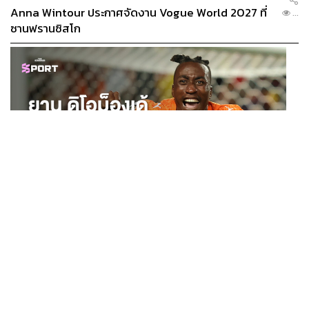
Anna Wintour ประกาศจัดงาน Vogue World 2027 ที่
...
ซานฟรานซิสโก
Dr.Lens:
ผมว่า…ผมไม่เชื่อจริงๆ ครับว่าเราจำเป็นต้องทำ
ตามเทรนด์ คุณรู้ไหมว่าเมื่อเร็วๆ นี้ โดยเฉพาะในเอเชีย มีเท
รนด์การ
ทาสกินแคร์หลายชั้น (Multi-layering)
ผมไม่ใช่แฟน
ตัวยงเลยครับ เพราะเมื่อคุณเริ่มทาผลิตภัณฑ์หลายๆ ชั้น ส่วน
ใหญ่ก็จะอยู่แค่บนผิวของคุณ ไม่ได้ซึมลงไปในผิว ผมจึงไม่
เห็นประโยชน์ของการใช้มัน
การทาสกินแคร์เพื่อหวังผล ควรเลือกเซรั่มที่คิดสูตรตรงตาม
ปัญหา และสามารถจัดการปัญหาของผิวคุณได้ ซึ่งผมเองเชื่อ
ว่า เซรั่มที่คิดสูตรมาดีแล้ว หนึ่งตัวสามารถทำงานกับผิวได้
SPORT
เพียงพอครับ อย่างเช่น
ZELENS Melatonin B12 Advance
ยาน ดิโอม็องเด้ 2 ปีก่อนยังไร้สโมสรอาชีพ สู่นักเตะค่าตัว
...
Repair Serum
เป็นเซรั่มในขั้นตอนเดียวตอนกลางคืน ที่
125 ล้านยูโร กับคำสัญญาถึงน้องสาวผู้ล่วงลับ
พร้อมจะจัดการซ่อมแซมปัญหาผิว ลดริ้วรอย ทำงานกับ
นาฬิกาชีวภาพ (Circadian Rhythm) ในเซลล์ผิวได้