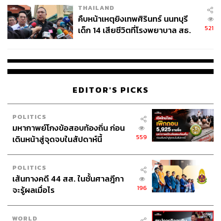
THAILAND
คืบหน้าเหตุยิงเทพศิรินทร์ นนทบุรี
521
เด็ก 14 เสียชีวิตที่โรงพยาบาล สธ.
ยืนยันครูเสียชีวิต 5 ราย เจ็บ 22
ราย
EDITOR'S PICKS
POLITICS
มหากาพย์โกงข้อสอบท้องถิ่น ก่อน
เรียกว่าขึ้นอยู่กับมุมมองของผู้บริโภคด้วย ด้วยความที่
559
เดินหน้าสู่จุดจบในสัปดาห์นี้
คุณหมอเป็นศัลยแพทย์ที่ยึดมั่นในวิทยาศาสตร์อย่าง
หนักแน่น คุณหมอคิดเห็นอย่างไรกับเทรนด์ความงามใน
ปัจจุบันอย่าง Natural Beauty หรือ Clean Beauty
POLITICS
เส้นทางคดี 44 สส. ในชั้นศาลฎีกา
196
จะรู้ผลเมื่อไร
Dr.Lens:
การตอบคำถามเรื่องนี้ไม่ใช่เรื่องง่ายครับ (หัวเราะ)
ด้วยเหตุผลง่ายๆ อย่างแรกเลย เมื่อเราพูดถึงแบรนด์ที่อิง
วิทยาศาสตร์ ทุกคนก็อ้างว่าตัวเองเป็นวิทยาศาสตร์ แต่จะมี
WORLD