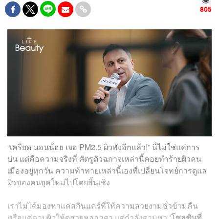
805
“เครียด นอนน้อย เจอ PM2.5 ผิวพังอีกแล้ว!” นี่ไม่ใช่แค่การ
บ่น แต่คือความจริงที่ ศัตรูตัวฉกาจเหล่านี้คอยทำร้ายผิวคน
เมืองอยู่ทุกวัน ความท้าทายเหล่านี้เองที่เปลี่ยนโจทย์การดูแล
ผิวของคนยุคใหม่ไปโดยสิ้นเชิง
เราไม่ได้มองหาแค่สกินแคร์ที่ให้ความสวยงามชั่วข้ามคืน
หรือแค่ฉาบผิวให้ดูสวยหลอกตา แต่กำลังตามหา
‘โซลูชันที่