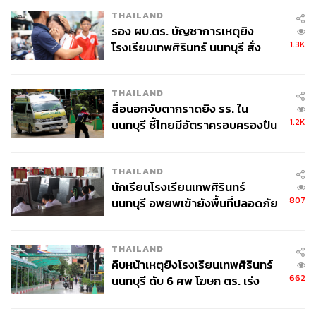
เป็นช่วงเวลาที่ใช้อารมณ์ตัดสินใจ คนซื้อเพราะพวกเขาอ่าน
THAILAND
อะไรบางอย่างมา ได้ยินมา หรือมีคนแนะนำ มีหลายปัจจัยที่
รอง ผบ.ตร. บัญชาการเหตุยิง
ส่งผล ผมไม่สามารถที่จะเปรียบเทียบตัวเองกับแบรนด์อื่น
1.3K
โรงเรียนเทพศิรินทร์ นนทบุรี สั่ง
เพราะผมไม่รู้จักพวกเขา
ค้นหา 2 รอบยืนยันไร้คนติดค้าง พบ
ศพปู่-ย่าที่บ้านพักผู้ก่อเหตุ
สิ่งหนึ่งที่แตกต่างอย่างชัดเจนระหว่างผมกับแบรนด์อื่นก็คือ
THAILAND
ความจริงที่ว่า
ผมเป็นคนคิดค้นสูตรเอง
ผมเป็นคนทำ
สื่อนอกจับตากราดยิง รร. ใน
ผลิตภัณฑ์เหล่านี้ขึ้นมาเอง ไม่ได้แค่เซ็นชื่อรับรอง ผมเป็นคน
1.2K
นนทบุรี ชี้ไทยมีอัตราครอบครองปืน
อยู่ในห้องแล็บเอง ในตลาดที่อิ่มตัว คุณมองหาผลิตภัณฑ์ที่
สูงในระดับต้นของภูมิภาค
ทำให้คุณรู้สึกดี
THAILAND
นักเรียนโรงเรียนเทพศิรินทร์
ถ้าคุณได้ยินเรื่องราวของผม คุณจะเห็นคุณสมบัติของผม มัน
807
นนทบุรี อพยพเข้ายังพื้นที่ปลอดภัย
ขึ้นอยู่กับว่าคุณจะเชื่อหมอที่ทำผลิตภัณฑ์นี้มากกว่า หรือจะ
ชั่วคราว หลังเหตุใช้อาวุธปืนภายใน
เชื่อคนอื่นที่ไม่มีประสบการณ์และความเชี่ยวชาญจากการ
โรงเรียนคลี่คลาย
ทำงานทางคลินิกและในห้องแล็บมาหลายปี
THAILAND
คืบหน้าเหตุยิงโรงเรียนเทพศิรินทร์
662
นนทบุรี ดับ 6 ศพ โฆษก ตร. เร่ง
สอบปมขโมยปืนปู่ก่อเหตุ