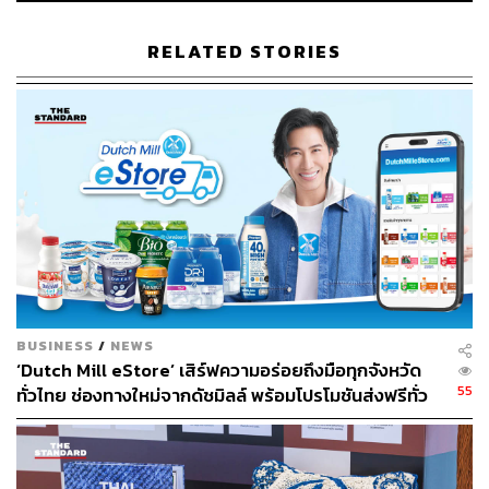
RELATED STORIES
BUSINESS
/
NEWS
การเป็นศัลยแพทย์ที่เข้าใจโครงสร้างผิวและใบหน้า
‘Dutch Mill eStore’ เสิร์ฟความอร่อยถึงมือทุกจังหวัด
อย่างลึกซึ้ง ช่วยให้วิธีคิดพัฒนาสูตรผลิตภัณฑ์ของคุณ
55
ทั่วไทย ช่องทางใหม่จากดัชมิลล์ พร้อมโปรโมชันส่งฟรีทั่ว
หมอแตกต่างจากแบรนด์อื่นในตลาดอย่างไร
ประเทศ ส่งไว สั่งก่อนเที่ยง ได้ของวันถัดไป ส่งสินค้าแบบ
เย็นตรงจากโรงงาน [ADVERTORIAL]
Dr.Lens:
ผมว่าเรื่องราวทั้งหมดมันซับซ้อนกว่านั้นนิดหน่อย