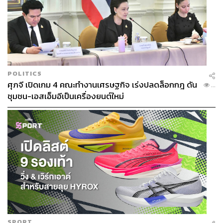
POLITICS
ภาพ: พลอยจันทร์ สุขคง
ศุภจี เปิดเกม 4 คณะทำงานเศรษฐกิจ เร่งปลดล็อกกฎ ดัน
...
ชุมชน-เอสเอ็มอีเป็นเครื่องยนต์ใหม่
TAGS:
Hong Kong
The Park Lane Hong Kong
537
SPORT