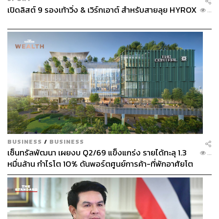
ABOUT THE AUTHOR
เปิดลิสต์ 9 รองเท้าวิ่ง & เวิร์กเอาต์ สำหรับสายลุย HYROX
...
พลอยจันทร์ สุขคง
Senior Content Creator ประจำกองไลฟ์สไตล์
สำนักข่าว THE STANDARD
BUSINESS
/
BUSINESS
เซ็นทรัลพัฒนา เผยงบ Q2/69 แข็งแกร่ง รายได้ทะลุ 1.3
...
หมื่นล้าน กำไรโต 10% ดันพอร์ตศูนย์การค้า-ที่พักอาศัยโต
ยกแผง