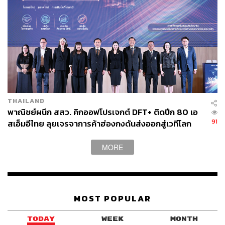
THAILAND
พาณิชย์ผนึก สสว. คิกออฟโปรเจกต์ DFT+ ติดปีก 80 เอ
91
สเอ็มอีไทย ลุยเจรจาการค้าฮ่องกงดันส่งออกสู่เวทีโลก
MORE
MOST POPULAR
TODAY
WEEK
MONTH