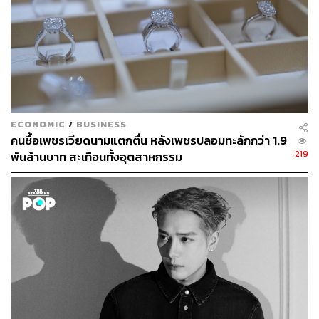
Worth it
ECONOMIC
/
BUSINESS
คนซื้อเพชรเวียดนามแตกตื่น หลังเพชรปลอมทะลักกว่า 1.9
219
พันล้านบาท สะเทือนทั้งอุตสาหกรรม
Deluxe Executive Room:
ห้องพักระดับ Executive ที่
สามารถใช้เลานจ์บนชั้น 26 ได้ กินดื่มได้ตลอดวัน ตัว
ห้องมีขนาดกว้างขวาง นอนสบาย ด้านในมีอ่างอาบน้ำ
ผู้เข้าพักสามารถเลือกหมอนที่ชอบได้ และถ้าไลฟ์สไตล์
คุณชอบเที่ยวบ้าง พักบ้าง เราว่าห้องนี้เหมาะ เพราะใช้
เลานจ์ได้คุ้มค่า
Executive Room:
เลานจ์หรูหราที่มอบวิวอ่าว
วิกตอเรียแบบเต็มตา ผู้ที่จองห้องระดับ Executive ขึ้นไป
สามารถเข้ามาใช้บริการได้ฟรี เสิร์ฟทั้งอาหารเช้า ของ