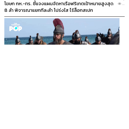
โฆษก กห.-ทร. ชี้แจงแผนจัดหาเรือฟริเกตเป้าหมายสูงสุด
...
8 ลำ พิจารณาแยกทีละลำ โปร่งใส ไร้ล็อกสเปก
FILM
The Odyssey กวาดรายได้ทั่วโลกทะลุ 1 พันล้านดอลลาร์
...
แล้ว