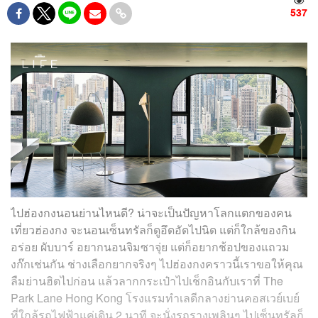
537
ไปฮ่องกงนอนย่านไหนดี? น่าจะเป็นปัญหาโลกแตกของคน
เที่ยวฮ่องกง จะนอนเซ็นทรัลก็ดูอึดอัดไปนิด แต่ก็ใกล้ของกิน
อร่อย ผับบาร์ อยากนอนจิมซาจุ่ย แต่ก็อยากช้อปของแถวม
งก๊กเช่นกัน ช่างเลือกยากจริงๆ ไปฮ่องกงคราวนี้เราขอให้คุณ
ลืมย่านฮิตไปก่อน แล้วลากกระเป๋าไปเช็กอินกับเราที่ The
Park Lane Hong Kong โรงแรมทำเลดีกลางย่านคอสเวย์เบย์
ที่ใกล้รถไฟฟ้าแค่เดิน 2 นาที จะนั่งรถรางเพลินๆ ไปเซ็นทรัลก็