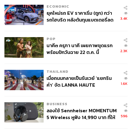
ECONOMIC
ยุคใหม่รถ EV ราคาเริ่ม (ถูก) กว่า
3.4K
รถไฮบริด หลังต้นทุนแบตเตอรี่ลด
ลง - จีนแห่บุกตลาดเกิดใหม่
POP
นาคี๓ ครุฑา นาคี เผยภาพชุดแรก
2.3K
พร้อมปักวันฉาย 22 ต.ค. นี้
THAILAND
เมื่อถนนกลายเป็นรันเวย์ ‘แยกริน
1.6K
คำ’ จัด LANNA HAUTE
COUTURE กลางสายฝน
BUSINESS
ลองใช้ Sennheiser MOMENTUM
596
5 Wireless หูฟัง 14,990 บาท ที่ให้
ผู้ใช้ถอดเปลี่ยนแบตเองได้ ก่อนกฎ
EU บังคับปีหน้า