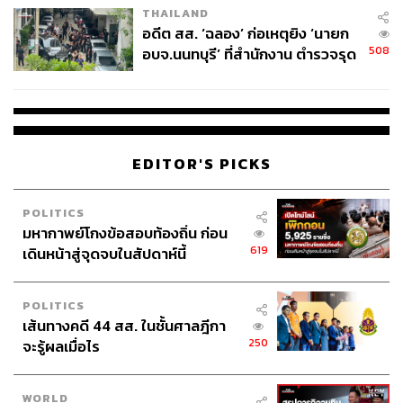
THAILAND
อดีต สส. ‘ฉลอง’ ก่อเหตุยิง ‘นายก
508
อบจ.นนทบุรี’ ที่สำนักงาน ตำรวจรุด
ลงพื้นที่
Good for
EDITOR'S PICKS
เราว่า The Park Lane Hong Kong เหมาะสำหรับคนที่ปัก
POLITICS
หมุดเที่ยวฝั่งเกาะฮ่องกงไว้เยอะ เพราะเดินทางง่าย สะดวก
มหากาพย์โกงข้อสอบท้องถิ่น ก่อน
รถไฟฟ้าก็ได้ รถรางก็ดี แถมยังใกล้สวนสาธารณะขนาดใหญ่
619
เดินหน้าสู่จุดจบในสัปดาห์นี้
และห้างสรรพสินค้ามากมาย เรียกว่านอนที่นี่สะดวกสุดๆ
POLITICS
เส้นทางคดี 44 สส. ในชั้นศาลฎีกา
The Park Lane Hong Kong, a Pullman Hotel
250
จะรู้ผลเมื่อไร
Location:
Causeway Bay, Hong Kong
Budget:
เริ่มต้น 7,600 บาทต่อห้องต่อคืน
WORLD