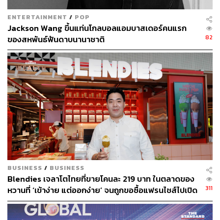
หวาน และขนมขบเคี้ยว ตลอดทั้งวัน
SKYE Roofbar & Dining:
ร้านอาหารและบาร์ชั้นสูง
ENTERTAINMENT
/
POP
ของโรงแรม มีจุดเด่นเป็นวิวอ่าววิกตอเรียแบบเปิดโล่ง
Jackson Wang ขึ้นแท่นโกลบอลแอมบาสเดอร์คนแรก
มองเห็นพลุและการแสดงของฝั่งเกาลูนได้แบบสบายๆ
82
ของสหพันธ์ฟันดาบนานาชาติ
บาร์ด้านนอกเป็นจุดชมพระอาทิตย์ตก และยังเสิร์ฟ
ค็อกเทลซิกเนเจอร์ที่ได้แรงบันดาลใจจากดวงดาวและ
ราศีด้วย
อื่นๆ:
ล็อบบี้โรงแรมสวยมาก ให้ฟีลของการเดินทาง ถ้า
คุณไม่ได้วางแผนไปกินมื้อเช้าตามร้านดังในฮ่องกง
อาหารเช้าที่นี่ถือว่าดี อร่อย และมีคุณภาพ
BUSINESS
/
BUSINESS
Blendies เจลาโตไทยที่ขายโคนละ 219 บาท ในตลาดของ
311
หวานที่ ‘เข้าง่าย แต่ออกง่าย’ จนถูกขอซื้อแฟรนไชส์ไปเปิด
ฮ่องกง