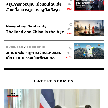
Facebook:
www.facebook.com/theparklanehongkong
สรุปภารกิจอนุทิน เยือนอินโดนีเซีย
Instagram:
www.instagram.com/theparklanehongkong
563
ขับเคลื่อนการทูตเศรษฐกิจเชิงรุก
Website:
www.parklane.com.hk
ประกาศหุ้นส่วนยุทธศาสตร์ไทย –
Map:
https://maps.app.goo.gl/bMDmTbYjoMsWTLaq5
อินโดนีเซีย
Navigating Neutrality:
Thailand and China in the Age
206
of a New Global Order
BUSINESS
/
ECONOMIC
วิเคราะห์ปรากฏการณ์คนแห่ขอสิน
2.7K
เชื่อ CLICX อาจเป็นเพียงยอด
ภูเขาน้ำแข็ง ของปัญหาหนี้ครัว
เรือนไทยที่ถูกซุกไว้
LATEST STORIES