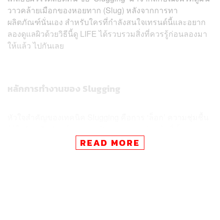
วาวคล้ายเมือกของหอยทาก (Slug) หลังจากการทา
ผลิตภัณฑ์นั่นเอง สำหรับใครที่กำลังสนใจเทรนด์นี้และอยาก
ลองดูแลผิวด้วยวิธีนี้ดู LIFE ได้รวบรวมสิ่งที่ควรรู้ก่อนลองมา
ให้แล้ว ไปกันเลย
หลักการทำงานของ Slugging
หัวใจสำคัญของเทคนิค Slugging คือการ ‘ล็อก’ ความชุ่มชื้น
ไว้ในผิว ผลิตภัณฑ์ประเภท Occlusive จะทำหน้าที่เป็นเกราะ
ป้องกันผิว ลดการสูญเสียน้ำออกจากผิว (Transepidermal
READ MORE
Water Loss: TEWL) ในช่วงเวลากลางคืนที่เรานอนหลับ ซึ่ง
เป็นช่วงที่ผิวมีแนวโน้มจะสูญเสียความชุ่มชื้นได้ง่าย นอกจาก
นี้ ยังช่วยกักเก็บผลิตภัณฑ์บำรุงผิวต่างๆ ที่เราทาไปก่อนหน้า
ให้ซึมซาบเข้าสู่ผิวได้ดียิ่งขึ้น