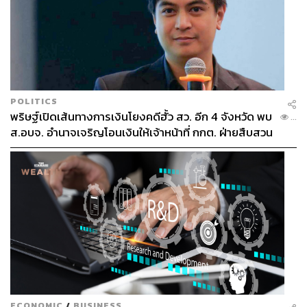
POLITICS
พริษฐ์เปิดเส้นทางการเงินโยงคดีฮั้ว สว. อีก 4 จังหวัด พบ
...
ส.อบจ. อำนาจเจริญโอนเงินให้เจ้าหน้าที่ กกต. ฝ่ายสืบสวน
ECONOMIC
/
BUSINESS