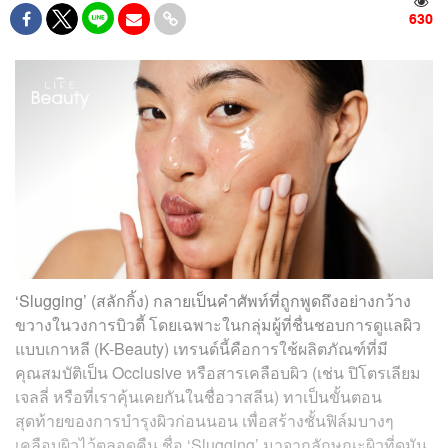
630
‘Slugging’ (สลักกิ้ง) กลายเป็นคำศัพท์ที่ถูกพูดถึงอย่างกว้าง
ขวางในวงการบิวตี้ โดยเฉพาะในกลุ่มผู้ที่ชื่นชอบการดูแลผิว
แบบเกาหลี (K-Beauty) เทรนด์นี้คือการใช้ผลิตภัณฑ์ที่มี
คุณสมบัติเป็น Occlusive หรือสารเคลือบผิว (เช่น ปิโตรเลียม
เจลลี่ หรือที่เราคุ้นเคยกันในชื่อวาสลีน) ทาเป็นขั้นตอน
สุดท้ายของการบำรุงผิวก่อนนอน เพื่อสร้างชั้นฟิล์มบางๆ
เคลือบผิวไว้ตลอดคืน ชื่อ ‘Slugging’ มาจากลักษณะผิวที่ดูมัน