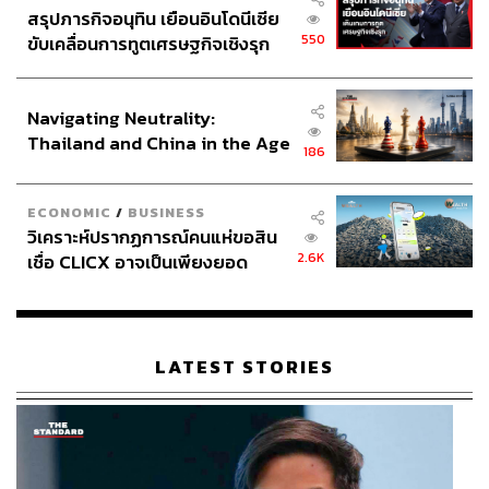
สรุปภารกิจอนุทิน เยือนอินโดนีเซีย
550
ขับเคลื่อนการทูตเศรษฐกิจเชิงรุก
ประกาศหุ้นส่วนยุทธศาสตร์ไทย –
อินโดนีเซีย
Navigating Neutrality:
Thailand and China in the Age
186
of a New Global Order
ECONOMIC
/
BUSINESS
วิเคราะห์ปรากฏการณ์คนแห่ขอสิน
2.6K
เชื่อ CLICX อาจเป็นเพียงยอด
ภูเขาน้ำแข็ง ของปัญหาหนี้ครัว
เรือนไทยที่ถูกซุกไว้
LATEST STORIES