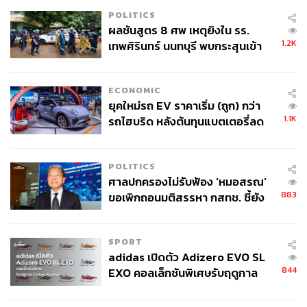
POLITICS
ผลชันสูตร 8 ศพ เหตุยิงใน รร.
1.2K
เทพศิรินทร์ นนทบุรี พบกระสุนเข้า
จุดสำคัญ ‘ศีรษะ-หน้าอก’ ครูถูกยิง
4 นัด จากระยะไกล
ECONOMIC
ยุคใหม่รถ EV ราคาเริ่ม (ถูก) กว่า
1.1K
รถไฮบริด หลังต้นทุนแบตเตอรี่ลด
ลง - จีนแห่บุกตลาดเกิดใหม่
POLITICS
ศาลปกครองไม่รับฟ้อง ‘หมอสรณ’
883
ขอเพิกถอนมติสรรหา กสทช. ชี้ยัง
ไม่ใช่ผู้เดือดร้อนเสียหาย
SPORT
adidas เปิดตัว Adizero EVO SL
844
EXO คอลเล็กชันพิเศษรับฤดูกาล
College Football