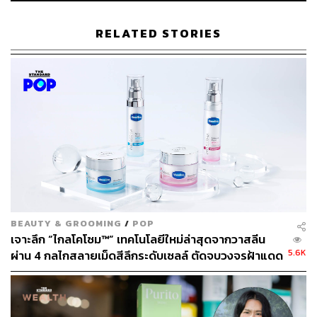
RELATED STORIES
วิธีทำ Slugging ผิว
ทำความสะอาดผิวหน้า: เริ่มต้นด้วยการทำความ
สะอาดผิวหน้าให้หมดจด เพื่อขจัดสิ่งสกปรก เครื่อง
สำอาง และความมันส่วนเกิน
บำรุงผิวตามปกติ: ลงผลิตภัณฑ์บำรุงผิวตามขั้นตอน
ปกติของคุณ เช่น โทนเนอร์ เซรั่ม และมอยส์เจอไร
เซอร์
ทาผลิตภัณฑ์ Occlusive: ตักผลิตภัณฑ์ประเภท
ปิโตรเลียมเจลลี่ (หรือผลิตภัณฑ์ Occlusive อื่นๆ ที่
ออกแบบมาสำหรับการ Slugging) ในปริมาณเล็กน้อย
BEAUTY & GROOMING
/
POP
(ประมาณเท่าเมล็ดถั่วเขียว) วอร์มบนฝ่ามือ แล้วค่อยๆ
เจาะลึก “ไกลโคโซม™” เทคโนโลยีใหม่ล่าสุดจากวาสลีน
ทาเคลือบให้ทั่วใบหน้าเป็นชั้นบางๆ เป็นขั้นตอนสุดท้าย
5.6K
ผ่าน 4 กลไกสลายเม็ดสีลึกระดับเซลล์ ตัดจบวงจรฝ้าแดด
ทิ้งไว้ข้ามคืน: ปล่อยให้ผลิตภัณฑ์ทำงานในขณะที่คุณ
และจุดด่างดำ เพื่อผิวกระจ่างใสใน 2 สัปดาห์
นอนหลับ
[Advertorial]
ล้างหน้าในตอนเช้า: ล้างหน้าตามปกติในตอนเช้า และ
ตามด้วยขั้นตอนการบำรุงผิวตอนเช้าของคุณ