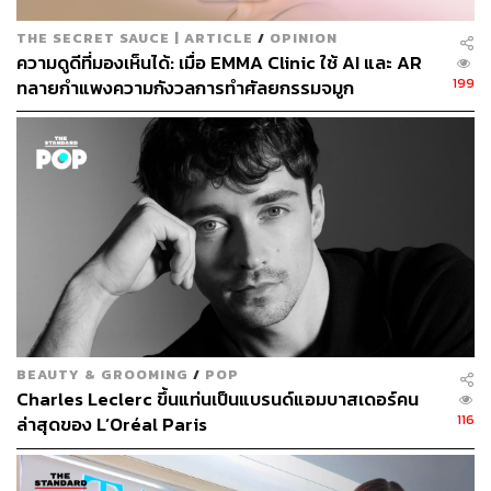
1-2 ครั้ง หรือเฉพาะช่วงที่รู้สึกว่าผิวแห้งเป็นพิเศษ
THE SECRET SAUCE | ARTICLE
/
OPINION
ความสะอาด: ต้องมั่นใจว่าผิวหน้าสะอาดจริงๆ ก่อน
ความดูดีที่มองเห็นได้: เมื่อ EMMA Clinic ใช้ AI และ AR
ทำการ Slugging เพื่อไม่ให้เป็นการกักเก็บสิ่งสกปรก
199
ทลายกำแพงความกังวลการทำศัลยกรรมจมูก
และแบคทีเรียไว้ใต้ชั้นเคลือบผิว
จากข้อมูลทั้งหมดนี้จะเห็นว่าเทรนด์ Slugging ผิวเป็นเทคนิค
การดูแลผิวที่เน้นการล็อกความชุ่มชื้นขั้นสุด เหมาะสำหรับผู้
ที่มีผิวแห้งหรือต้องการฟื้นฟูผิวให้กลับมาแข็งแรงอิ่มน้ำ
อย่างไรก็ตาม สิ่งสำคัญคือการทำความเข้าใจสภาพผิวของ
ตนเองและเลือกใช้วิธีการดูแลผิวที่เหมาะสม หากคุณมีผิวมัน
หรือมีแนวโน้มเป็นสิวง่าย ควรหลีกเลี่ยงหรือปรึกษาผู้
เชี่ยวชาญด้านผิวก่อนลองเทรนด์นี้
BEAUTY & GROOMING
/
POP
Charles Leclerc ขึ้นแท่นเป็นแบรนด์แอมบาสเดอร์คน
116
ล่าสุดของ L’Oréal Paris