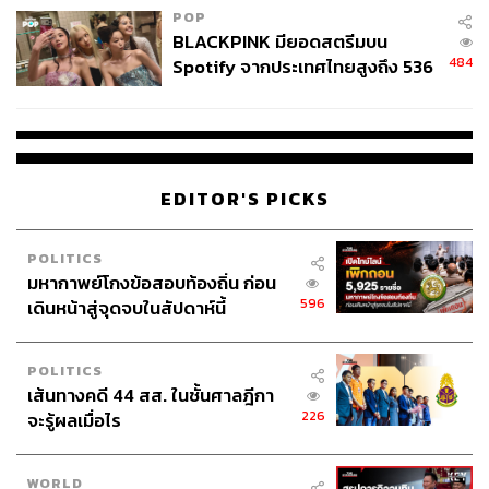
POP
BLACKPINK มียอดสตรีมบน
484
Spotify จากประเทศไทยสูงถึง 536
ล้านครั้ง ตลอด 10 ปีที่ผ่านมา
EDITOR'S PICKS
POLITICS
มหากาพย์โกงข้อสอบท้องถิ่น ก่อน
596
เดินหน้าสู่จุดจบในสัปดาห์นี้
POLITICS
เส้นทางคดี 44 สส. ในชั้นศาลฎีกา
226
จะรู้ผลเมื่อไร
WORLD