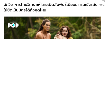
นักวิชาการไทยวิเคราะห์ ไทยเปิดสัมพันธ์เมียนมา แนะขีดเส้น
...
ให้ชัดเป็นมิตรได้ถึงจุดไหน
FILM
นาคี๓ ครุฑา นาคี เผยภาพชุดแรก พร้อมปักวันฉาย 22 ต.ค.
...
นี้