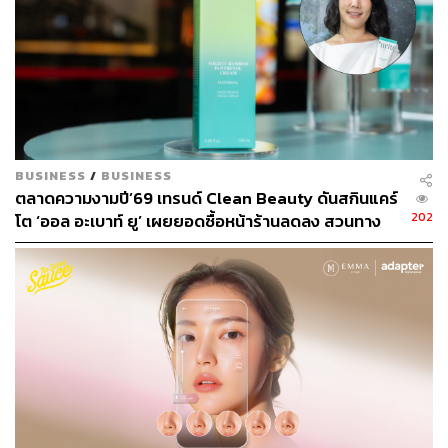
ข้อควรระวังและใครบ้างที่ไม่เหมาะกับ Slugging?
แม้ว่า Slugging จะมีประโยชน์ในเรื่องการให้ความชุ่มชื้น
แต่ก็ไม่ใช่เทคนิคที่เหมาะกับทุกคนหรอกนะ
BUSINESS
/
BUSINESS
ผู้ที่มีผิวมันหรือผิวเป็นสิวง่าย: การทาผลิตภัณฑ์ที่มี
ตลาดความงามปี’69 เทรนด์ Clean Beauty ดันสกินแคร์
ลักษณะเคลือบผิวหนาๆ อาจทำให้เกิดการอุดตันรูขุม
202
โต ‘ออล อะเบาท์ ยู’ เผยยอดซื้อหน้าร้านลดลง สวนทาง
ขน และกระตุ้นให้เกิดสิวอุดตัน สิวอักเสบ หรือสิวผดได้
ช่องทางออนไลน์โตกระฉูด
ง่ายขึ้น
ผู้ที่ผิวแพ้ง่ายมาก: ควรทดสอบผลิตภัณฑ์บริเวณเล็กๆ
ก่อนใช้ทั่วใบหน้า เพื่อป้องกันอาการแพ้หรือระคาย
เคือง
สภาพอากาศร้อนชื้น: ในสภาพอากาศที่ร้อนและมี
ความชื้นสูง การ Slugging อาจทำให้รู้สึกเหนอะหนะ
ไม่สบายผิว และเพิ่มโอกาสการอุดตันได้
ความถี่ในการทำ: ไม่จำเป็นต้องทำ Slugging ทุกคืน
โดยเฉพาะคนที่มีผิวผสมหรือผิวปกติ อาจทำสัปดาห์ละ