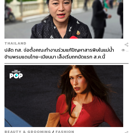
POP
THAILAND
ปลัด ทส. จ่อตั้งคณะทำงานร่วมแก้ปัญหาสารพิษในแม่น้ำ
...
ข้ามพรมแดนไทย-เมียนมา เล็งเริ่มถกนัดแรก ส.ค.นี้
BEAUTY & GROOMING
/
FASHION