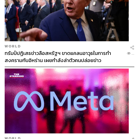
WORLD
ทรัมป์ปฏิเสธข่าวลือสหรัฐฯ ขาดแคลนอาวุธในการทำ
...
สงครามกับอิหร่าน เผยกำลังล่าตัวคนปล่อยข่าว
WORLD