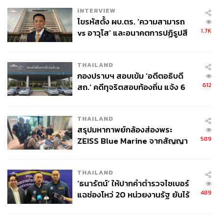
INTERVIEW
ไขรหัสตั้ง ผบ.ตร. ‘ความสามารถ
1.7K
vs อาวุโส’ และอนาคตการปฏิรูปสี
กากี กับ พล.ต.อ. เอก อังสนานนท์
THAILAND
กองปราบฯ สอบเข้ม ‘อดีตอธิบดี
612
สถ.’ คดีทุจริตสอบท้องถิ่น แจ้ง 6
ข้อหาหนัก จ่อชง ป.ป.ช. 12 ส.ค. นี้
THAILAND
สรุปมหากาพย์กล้องส่องพระ
589
ZEISS Blue Marine จากสัญญา
ผลิต 8.3 ล้าน สู่ข้อพิพาท ‘มา
เวลล์ฯ’ ฟ้อง ‘โทน บางแค’ ผิดนัด
THAILAND
จ่ายหนี้-แอบระบุแบรนด์
‘ธนารัตน์’ ให้ปากคำตำรวจไซเบอร์
489
แฉช่องโหว่ 20 หน่วยงานรัฐ ยันไร้
นัยทางการเมือง