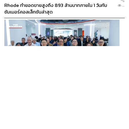
Rhode ทำยอดขายสูงถึง 893 ล้านบาทภายใน 1 วันกับ
...
ซัมเมอร์คอลเล็กชันล่าสุด
SCIENCE
/
TECH
/
THAILAND
KMITL ชู ‘Farming the Future 2026’ พลิกครัวโลก สู่
...
เกษตร-อาหารยั่งยืนด้วย One Health