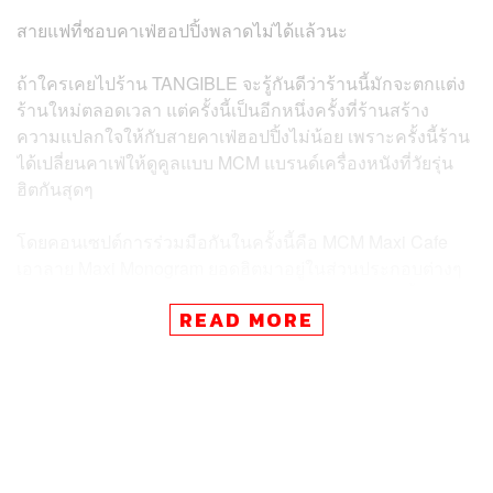
สายแฟที่ชอบคาเฟ่ฮอปปิ้งพลาดไม่ได้แล้วนะ
ถ้าใครเคยไปร้าน TANGIBLE จะรู้กันดีว่าร้านนี้มักจะตกแต่ง
ร้านใหม่ตลอดเวลา แต่ครั้งนี้เป็นอีกหนึ่งครั้งที่ร้านสร้าง
ความแปลกใจให้กับสายคาเฟ่ฮอปปิ้งไม่น้อย เพราะครั้งนี้ร้าน
ได้เปลี่ยนคาเฟ่ให้ดูคูลแบบ MCM แบรนด์เครื่องหนังที่วัยรุ่น
ฮิตกันสุดๆ
โดยคอนเซปต์การร่วมมือกันในครั้งนี้คือ MCM Maxi Cafe
เอาลาย Maxi Monogram ยอดฮิตมาอยู่ในส่วนประกอบต่างๆ
ของร้าน และยังมีจุดถ่ายรูปหลายๆ จุดของร้านที่เกิดขึ้นภาย
READ MORE
ใต้คอนเซปต์นี้