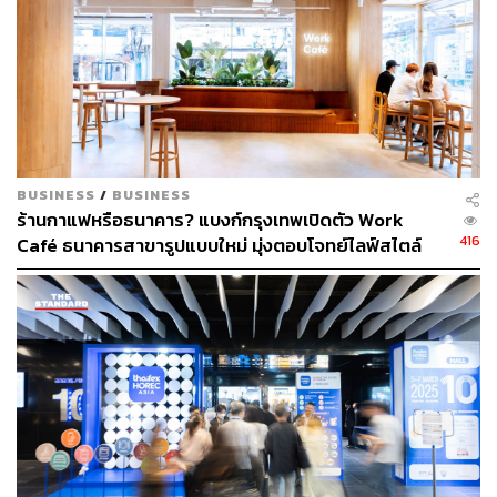
BUSINESS
/
BUSINESS
ร้านกาแฟหรือธนาคาร? แบงก์กรุงเทพเปิดตัว Work
416
Café ธนาคารสาขารูปแบบใหม่ มุ่งตอบโจทย์ไลฟ์สไตล์
ลูกค้าที่เปลี่ยนไป