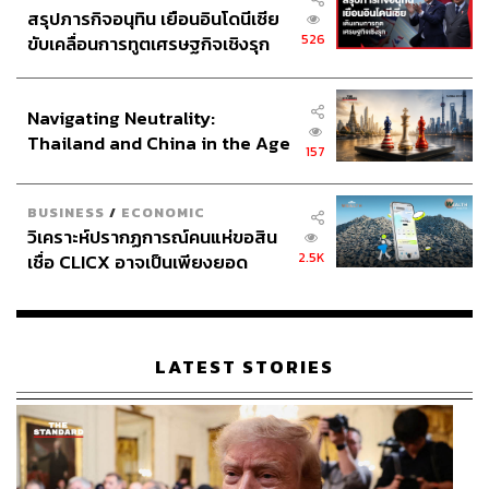
สรุปภารกิจอนุทิน เยือนอินโดนีเซีย
526
ขับเคลื่อนการทูตเศรษฐกิจเชิงรุก
ประกาศหุ้นส่วนยุทธศาสตร์ไทย –
อินโดนีเซีย
Navigating Neutrality:
Thailand and China in the Age
157
of a New Global Order
ใครที่อยากมาถ่ายรูปพร้อมกับชิมเมนูพิเศษก็มาได้ตั้งแต่วันนี้
– 2 ตุลาคม 2566
BUSINESS
/
ECONOMIC
วิเคราะห์ปรากฏการณ์คนแห่ขอสิน
MCM x TANGIBLE CAFE
2.5K
เชื่อ CLICX อาจเป็นเพียงยอด
Open:
เปิดทุกวัน ยกเว้นวันอังคาร ตั้งแต่เวลา 09.00-18.00
ภูเขาน้ำแข็ง ของปัญหาหนี้ครัว
น.
เรือนไทยที่ถูกซุกไว้
Address:
เจริญกรุง 82
Facebook:
Tangible
LATEST STORIES
Budget:
185-220 บาท
Map: