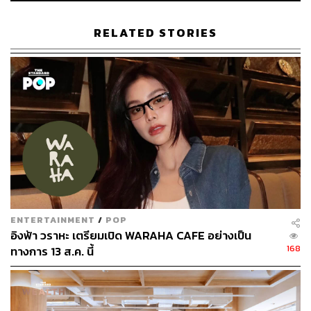
และสิ่งที่พลาดไม่ได้เลยคือเมนูพิเศษที่มีเครื่องดื่ม 2 ชนิด
RELATED STORIES
ได้แก่
MCM Hazelnut Mocha (185 บาท)
กาแฟมอคค่าที่มี
ความละมุน ดื่มง่าย และมีความหอมฟองนมวานิลลาเฮเซ
ลนัท แต่ถ้าใครไม่ชอบดื่มกาแฟ แนะนำ
MCM Vanilla Tonic
(185 บาท)
เป็นเมนูสำหรับคนชอบความสดชื่น มีกลิ่นหอมวา
นิลลาและเลมอนโทนิก
นอกจากเครื่องดื่มแล้วยังมีขนมอีก 2 ชนิด คือ
MCM
Diamond Cake (220 บาท)
มูสช็อกโกแลตทรงไดมอนด์ที่
ข้างในเป็นไส้ราสป์เบอร์รี และ
Cognac Caramel Log (185
บาท)
ครัวซองต์ทรงกลมไส้คาราเมล
ENTERTAINMENT
/
POP
อิงฟ้า วราหะ เตรียมเปิด WARAHA CAFE อย่างเป็น
168
ทางการ 13 ส.ค. นี้