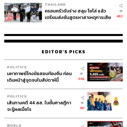
THAILAND
ครอบครัวรับร่าง ฮลุน โซโล่ แล้ว
482
เตรียมส่งชันสูตรหาสาเหตุการเสีย
ชีวิต
EDITOR'S PICKS
POLITICS
มหากาพย์โกงข้อสอบท้องถิ่น ก่อน
536
เดินหน้าสู่จุดจบในสัปดาห์นี้
POLITICS
เส้นทางคดี 44 สส. ในชั้นศาลฎีกา
181
จะรู้ผลเมื่อไร
WORLD