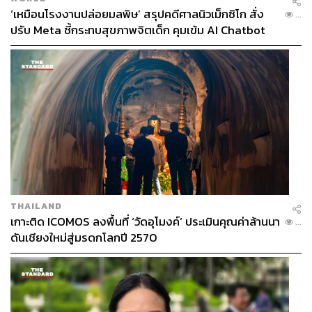
‘เหมือนโรงงานปล่อยมลพิษ’ สรุปคดีศาลนิวเม็กซิโก สั่ง
...
ภาพ: MCM
ปรับ Meta ชี้กระทบสุขภาพจิตเด็ก คุมเข้ม AI Chatbot
TAGS:
MCM
TANGIBLE
คาเฟ่ (Cafe)
Tangible Café
336
THAILAND
เกาะติด ICOMOS ลงพื้นที่ ‘วัดอุโมงค์’ ประเมินคุณค่าล้านนา
...
ABOUT THE AUTHOR
ดันเชียงใหม่สู่มรดกโลกปี 2570
วริทธิ์ ลิ้มเจริญ
คนเชียงใหม่ เรียนจบปริญญาตรี คณะ
สถาปัตยกรรมศาสตร์ มหาวิทยาลัยเชียงใหม่
ชอบกิน ชอบเที่ยว ชอบถ่ายรูป ชอบรีวิวให้
เพื่อนฟัง เลยมาฝึกงานที่ THE STANDARD