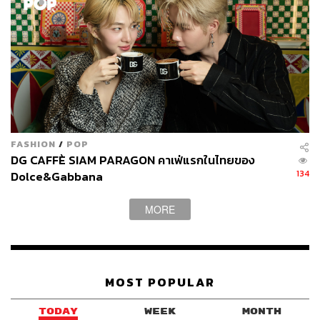
FASHION
/
POP
DG CAFFÈ SIAM PARAGON คาเฟ่แรกในไทยของ
134
Dolce&Gabbana
MORE
MOST POPULAR
TODAY
WEEK
MONTH