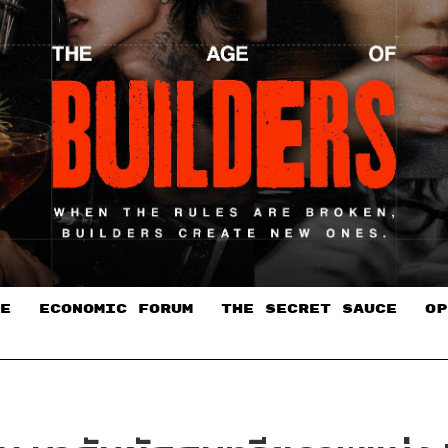
E
ECONOMIC FORUM
THE SECRET SAUCE​
OP