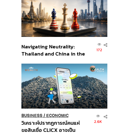
อินโดนีเซีย
Navigating Neutrality:
172
Thailand and China in the
Age of a New Global
Order
BUSINESS
/
ECONOMIC
2.6K
วิเคราะห์ปรากฏการณ์คนแห่
ขอสินเชื่อ CLICX อาจเป็น
เพียงยอดภูเขาน้ำแข็ง ของ