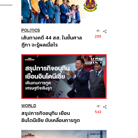
POLITICS
205
เส้นทางคดี 44 สส. ในชั้นศาล
ฎีกา จะรู้ผลเมื่อไร
WORLD
542
สรุปภารกิจอนุทิน เยือน
อินโดนีเซีย ขับเคลื่อนการทูต
เศรษฐกิจเชิงรุก ประกาศหุ้น
ส่วนยุทธศาสตร์ไทย –