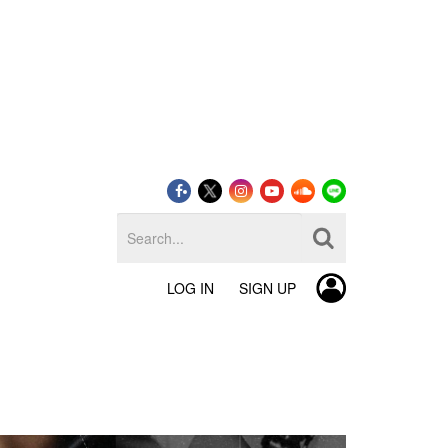
LOG IN
SIGN UP