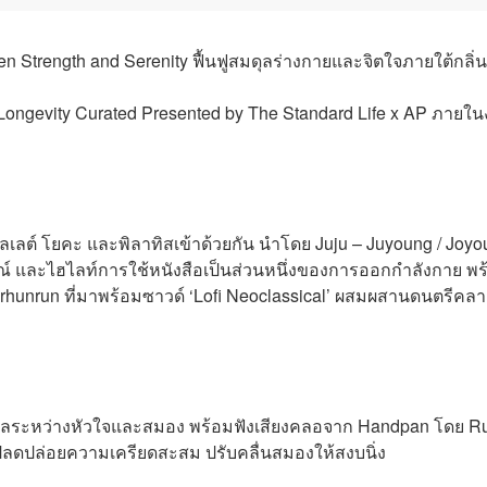
n Strength and Serenity ฟื้นฟูสมดุลร่างกายและจิตใจภายใต้กลิ่น
 Longevity Curated Presented by The Standard Life x AP ภายใ
ัลเลต์ โยคะ และพิลาทิสเข้าด้วยกัน นำโดย Juju – Juyoung / Joy
 และไฮไลท์การใช้หนังสือเป็นส่วนหนึ่งของการออกกำลังกาย พร
 rhunrun ที่มาพร้อมซาวด์ ‘Lofi Neoclassical’ ผสมผสานดนตรีคลา
มดุลระหว่างหัวใจและสมอง พร้อมฟังเสียงคลอจาก Handpan โดย R
น ปลดปล่อยความเครียดสะสม ปรับคลื่นสมองให้สงบนิ่ง