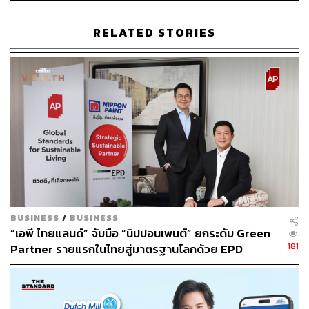
หาความทรงจำ ความผูกพันและแรงบันดาลใจที่หล่อหลอม
ให้เติบโตมาเป็นตัวเองในวันนี้ ภายในโซนยังมีการจัดแสดง
RELATED STORIES
ของเล่นชิ้นโปรดของยิปโซ กวิน และเอมี่
พาไปชมเรื่องราวและชี้ให้เห็นว่าของเล่นในวันนั้นยังส่ง
อิทธิพลต่อชีวิตอย่างไร
From Fun to Found
กิจกรรม Art Therapy Workshop ร่วม
กับ studio persona
ที่จะทำให้ ‘การเล่น’ พาไปค้นพบสิ่งใหม่
ผ่านการดู จับ และสนุกกับ ‘Found Objects’ สิ่งของธรรมดาที่
เชื่อมโยงกับความรู้สึก
ความทรงจำ และเรื่องราวบางอย่างในชีวิต เพื่อค้นหา Living
Quality ในแบบของคุณเอง
BUSINESS
/
BUSINESS
“เอพี ไทยแลนด์” จับมือ “นิปปอนเพนต์” ยกระดับ Green
Living Quality Begins Quest
กิจกรรมสุ่มรับชุดคำถามที่
181
Partner รายแรกในไทยสู่มาตรฐานโลกด้วย EPD
ชวนให้คุณฟังเสียงตัวเอง เพื่อให้การ ‘เริ่มต้นใหม่’ ไม่ใช่เรื่อง
International พร้อมชูแนวคิด Global Standards for
ไกลตัว แต่สามารถกลับบ้านไปสร้าง Living Quality ในแบบ
Global Sustainable Living ส่งมอบบ้านคุณภาพ ลด
ของตัวเองได้ทันที
ผลกระทบต่อสิ่งแวดล้อม พร้อมปั้นนักออกแบบที่ใส่ใจโลก