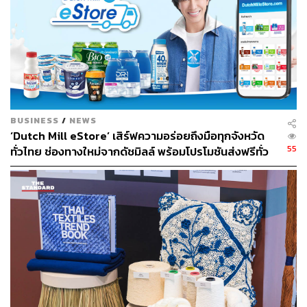
เข้าร่วมกิจกรรมฟรี จำนวน 11 สิทธิ์ ผู้ได้รับสิทธิ์สามารถพาผู้
ติดตามเข้าร่วมกิจกรรมด้วยได้คนละ 1 ท่าน จำกัดที่นั่ง 22
ท่านเท่านั้น (รวมผู้ติดตามแล้ว)
ลงทะเบียนได้ที่ลิงก์นี้
https://forms.gle/TgUr9NiuigELnYA86
📍 พบกันวันที่ 25 มกราคม 2569 ณ สายลม แสงแดด โฮมมี่
สตูดิโอ
BUSINESS
/
NEWS
‘Dutch Mill eStore’ เสิร์ฟความอร่อยถึงมือทุกจังหวัด
ติดตามรายละเอียดเพิ่มเติมได้ที่ THE STANDARD LIFE
55
ทั่วไทย ช่องทางใหม่จากดัชมิลล์ พร้อมโปรโมชันส่งฟรีทั่ว
ประเทศ ส่งไว สั่งก่อนเที่ยง ได้ของวันถัดไป ส่งสินค้าแบบ
TAGS:
Workshop
Advertorial
THE STANDARD LIFE
เย็นตรงจากโรงงาน [ADVERTORIAL]
AP Thai
AP Living Quality
บริษัท เอพี ไทยแลนด์ จำกัด (มหาชน)