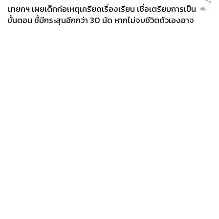
นายกฯ เผยเด็กก่อเหตุเครียดเรื่องเรียน เชื่อเตรียมการเป็น
...
ขั้นตอน ชี้มีกระสุนอีกกว่า 30 นัด หากไม่จบชีวิตตัวเองอาจ
สูญเสียเพิ่ม
News
Wealth
Pop
Podcast
Video
Now
Opinion
Careers
Events
Privacy
About
Contact
Policy
FOR
ADVERTISING
MEMBERSHIP