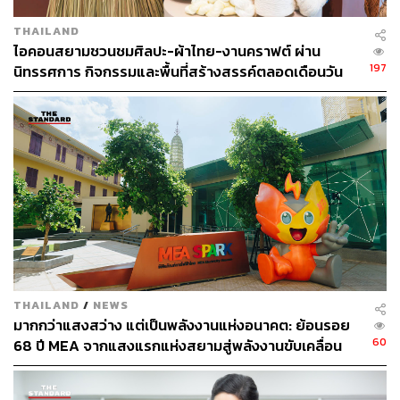
472
THAILAND
ไอคอนสยามชวนชมศิลปะ-ผ้าไทย-งานคราฟต์ ผ่าน
197
นิทรรศการ กิจกรรมและพื้นที่สร้างสรรค์ตลอดเดือนวัน
ABOUT THE AUTHOR
แม่ [ADVERTORIAL]
THE STANDARD LIFE
กองบรรณาธิการ THE STANDARD LIFE
THAILAND
/
NEWS
มากกว่าแสงสว่าง แต่เป็นพลังงานแห่งอนาคต: ย้อนรอย
60
68 ปี MEA จากแสงแรกแห่งสยามสู่พลังงานขับเคลื่อน
เมือง ผ่าน MEA SPARK