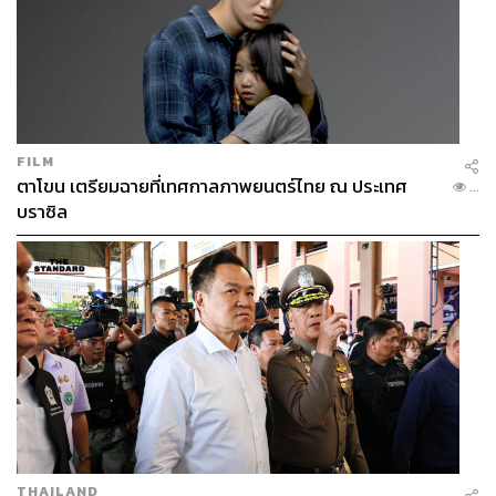
FILM
ตาโขน เตรียมฉายที่เทศกาลภาพยนตร์ไทย ณ ประเทศ
...
บราซิล
THAILAND