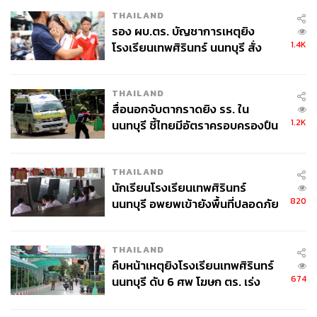
THAILAND
รอง ผบ.ตร. บัญชาการเหตุยิง
1.4K
โรงเรียนเทพศิรินทร์ นนทบุรี สั่ง
ค้นหา 2 รอบยืนยันไร้คนติดค้าง พบ
ศพปู่-ย่าที่บ้านพักผู้ก่อเหตุ
THAILAND
สื่อนอกจับตากราดยิง รร. ใน
1.2K
นนทบุรี ชี้ไทยมีอัตราครอบครองปืน
สูงในระดับต้นของภูมิภาค
THAILAND
นักเรียนโรงเรียนเทพศิรินทร์
820
นนทบุรี อพยพเข้ายังพื้นที่ปลอดภัย
ชั่วคราว หลังเหตุใช้อาวุธปืนภายใน
โรงเรียนคลี่คลาย
THAILAND
คืบหน้าเหตุยิงโรงเรียนเทพศิรินทร์
674
นนทบุรี ดับ 6 ศพ โฆษก ตร. เร่ง
สอบปมขโมยปืนปู่ก่อเหตุ