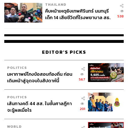
THAILAND
คืบหน้าเหตุยิงเทพศิรินทร์ นนทบุรี
538
เด็ก 14 เสียชีวิตที่โรงพยาบาล สธ.
ยืนยันครูเสียชีวิต 5 ราย เจ็บ 22
ราย
EDITOR'S PICKS
POLITICS
มหากาพย์โกงข้อสอบท้องถิ่น ก่อน
567
เดินหน้าสู่จุดจบในสัปดาห์นี้
POLITICS
เส้นทางคดี 44 สส. ในชั้นศาลฎีกา
201
จะรู้ผลเมื่อไร
WORLD