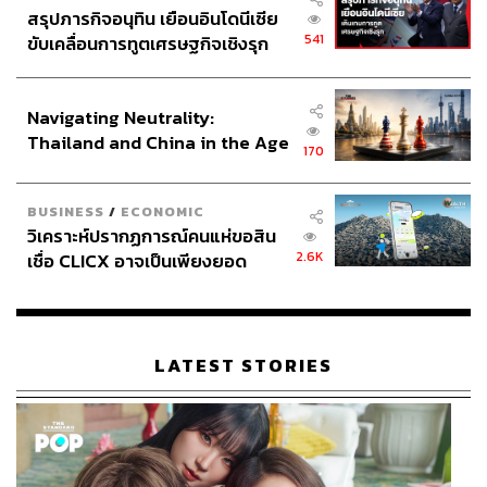
สรุปภารกิจอนุทิน เยือนอินโดนีเซีย
541
ขับเคลื่อนการทูตเศรษฐกิจเชิงรุก
ประกาศหุ้นส่วนยุทธศาสตร์ไทย –
อินโดนีเซีย
Navigating Neutrality:
Thailand and China in the Age
170
of a New Global Order
BUSINESS
/
ECONOMIC
วิเคราะห์ปรากฏการณ์คนแห่ขอสิน
2.6K
เชื่อ CLICX อาจเป็นเพียงยอด
ภูเขาน้ำแข็ง ของปัญหาหนี้ครัว
เรือนไทยที่ถูกซุกไว้
LATEST STORIES