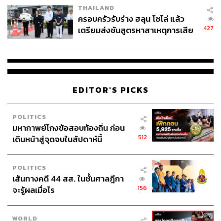
THAILAND
ครอบครัวรับร่าง ฮลุน โซโล่ แล้ว
427
เตรียมส่งชันสูตรหาสาเหตุการเสีย
ชีวิต
EDITOR'S PICKS
POLITICS
มหากาพย์โกงข้อสอบท้องถิ่น ก่อน
512
เดินหน้าสู่จุดจบในสัปดาห์นี้
POLITICS
เส้นทางคดี 44 สส. ในชั้นศาลฎีกา
156
จะรู้ผลเมื่อไร
WORLD