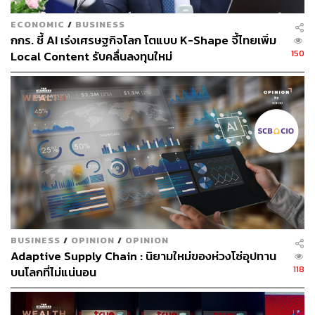
PMC4327394.
Werschler WP, Werschler PS. Longterm efficacy of
ECONOMIC
/
BUSINESS
micro-focused ultrasound with visualization for lifting
กกร. ชี้ AI เร่งเศรษฐกิจโลก โตแบบ K-Shape จี้ไทยเพิ่ม
and tightening lax facial and neck skin using a
150
Local Content รับคลื่นลงทุนใหม่
customized vectoring treatment method. J Clin
Aesthet Dermatol. 2016;9(2):27-33.
TAGS:
ความงาม
ดูแลผิวหน้า
ความสวยงาม
การดูแลผิว
Beauty
Ultherapy
ปัญญาประดิษฐ์ (Artificial intelligence - AI)
BUSINESS
/
OPINION
/
OPINION
Adaptive Supply Chain : นิยามใหม่ของห่วงโซ่อุปทาน
118
บนโลกที่ไม่แน่นอน
419