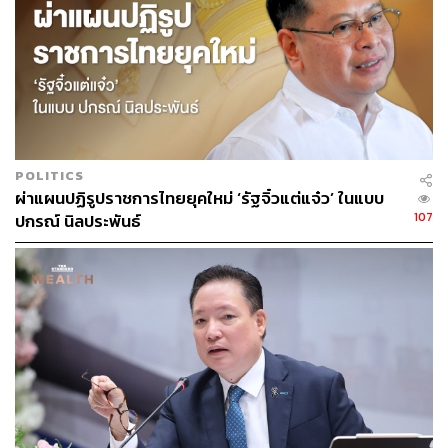
Fabi SG, Joseph J, Sevi J, et al. Optimizing Patient
Outcomes by Customizing Treatment with
Microfocused Ultrasound With Visualization: Gold
Standard Consensus Guidelines from an Expert
Panel. J Drugs Dermatol. 2019;18(5):426-432.
Park JY, et al. Customized Treatment Using
Microfocused Ultrasound with Visualization for
POLITICS
Optimized Patient Outcomes: A Review of
ผ่าแผนปฏิรูปราชการไทยยุคใหม่ ‘รัฐจิ๋วแต่แจ๋ว’ ในแบบ
Skintightening Energy Technologies and a Pan-
107
ปกรณ์ นิลประพันธ์
Asian Adaptation of the Expert Panel’s Gold
Standard Consensus. J Clin Aesthet Dermatol.
2021;14(5):E70-E79.
https://www.ncbi.nlm.nih.gov/pmc/articles/PMC9305
832/
Fabi SG. Noninvasive skin tightening: focus on new
ultrasound techniques. Clin Cosmet Investig
Dermatol. 2015 Feb 5;8:47-52. doi:
10.2147/CCID.S69118. PMID: 25709486; PMCID: