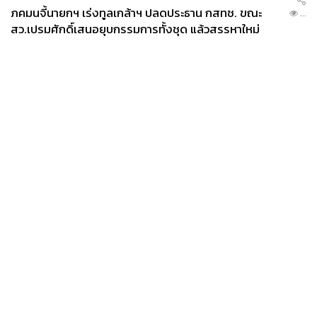
ภคมนจี้นายกฯ เร่งทูลเกล้าฯ ปลดประธาน กสทช. ขณะ
...
สว.เปรมศักดิ์เสนอยุบกรรมการทั้งชุด แล้วสรรหาใหม่
News
Wealth
Pop
Podcast
Video
Now
Opinion
Careers
Events
Privacy
About
Contact
Policy
FOR
ADVERTISING
MEMBERSHIP