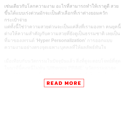
เช่นเดียวกับโลกความงาม อะไรที่สามารถทำให้เราดูดี สวย
ขึ้นได้แบบเร่งด่วนมักจะเป็นตัวเลือกที่เราต่างยอมควัก
กระเป๋าจ่าย
แต่ทั้งนี้ใช่ว่าความสวยด่วนจะเป็นแค่สิ่งที่เรามองหา คนยุคนี้
ต่างให้ความสำคัญกับความสวยที่ยังดูเป็นธรรมชาติ เลยเป็น
ที่มาของเทรนด์
‘Hyper Personalization’
การออกแบบ
ความงามอย่างตรงจุดเฉพาะบุคคลที่ให้ผลลัพธ์ทันใจ
เมื่อเทียบกับนวัตกรรมในปัจจุบันแล้ว สิ่งที่ดูจะตอบโจทย์ที่สุด
ในนาทีนี้คงหนีไม่พ้น ‘Ultherapy PRIME’ นวัตกรรมล่าสุด
ของ Ultherapy® ที่ยกระดับการยกกระชับผิวโดยไม่ต้องผ่าตัด
ด้วยการผสานเทคโนโลยีอัลตราซาวด์เฉพาะทาง (MFU-V)
READ MORE
เข้ากับระบบ Real-Time Visualization ที่คมชัดยิ่งขึ้น
สามารถใช้ได้กับทั้งใบหน้า ลำคอ ใต้คาง และคิ้ว รวมถึงช่วย
ลดเลือนริ้วรอยบริเวณเนินอกอย่างปลอดภัย โดยให้ผลลัพธ์ที่
แม่นยำและอยู่ได้นานมากกว่า 1 ปี
ปัจจุบันเป็นเพียงนวัตกรรมเดียวที่ได้รับการรับรองมาตรฐาน