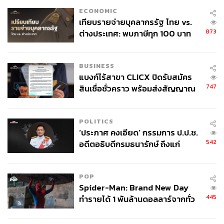
ECONOMIC
เทียบรายจ่ายบุคลากรรัฐ ไทย vs.
873
ต่างประเทศ: พบภาษีทุก 100 บาท
ของคนไทยใช้ไปกับข้าราชการเฉียด
40 บาท
BUSINESS
แบงก์ไร้สาขา CLICX ปิดรับสมัคร
747
สินเชื่อชั่วคราว พร้อมส่งสัญญาณ
เตือนกลุ่มกู้เงินผิดวัตถุประสงค์-ให้
ข้อมูลเท็จ เตรียมดำเนินคดีเด็ดขาด
POLITICS
‘ประภาศ คงเอียด’ กรรมการ ป.ป.ช.
542
อดีตอธิบดีกรมธนารักษ์ ถึงแก่
อนิจกรรม
POP
Spider-Man: Brand New Day
445
ทำรายได้ 1 พันล้านดอลลาร์จากทั่ว
โลกภายใน 6 วัน