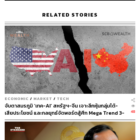
35% ทำให้แพทย์ผู้เชี่ยวชาญสามารถมองเห็นชั้นผิวได้แบบเรี
ยลไทม์และส่งพลังงานได้อย่างแม่นยำและตรงจุดลงลึกถึงชั้น
RELATED STORIES
SMAS ทำให้ผลลัพธ์มีประสิทธิภาพสูงขึ้นและคงอยู่ได้
ยาวนาน
ประหยัดเวลาด้วยการลดระยะเวลาการรักษาลง 20% และข้อ
ที่น่าจะถูกใจใครหลายคนคือรุ่นนี้ให้ความรู้สึกสบายระหว่าง
ทำกว่าที่เคย
ถือเป็นอีกก้าวของนวัตกรรมความงามที่ตอบโจทย์คนอยากดู
ดีขึ้นแบบทันใจทั้งในเรื่องยกกระชับ เผยผิวดูอ่อนเยาว์ และ
สุขภาพดีอย่างเป็นธรรมชาติ
ECONOMIC
/
MARKET
/
TECH
อ้างอิง:
จับตาสมรภูมิ ‘เทค-AI’ สหรัฐฯ-จีน เจาะลึกหุ้นกลุ่มได้-
https://ultherapy.com/physicians/innovating-aesthetic
48
เสียประโยชน์ และกลยุทธ์จัดพอร์ตสู้ศึก Mega Trend 3-
s
5 ปีข้างหน้า
บทสัมภาษณ์จาก หมอโจ้-นพ.ดิสพงศ์ ปณิฐาภรณ์ –
The Demis Clinic
Ulthera® Instructions for Use.