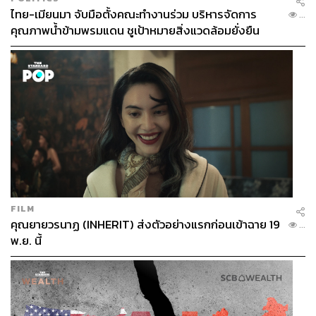
ไทย-เมียนมา จับมือตั้งคณะทำงานร่วม บริหารจัดการ
...
คุณภาพน้ำข้ามพรมแดน ชูเป้าหมายสิ่งแวดล้อมยั่งยืน
FILM
คุณยายวรนาฏ (INHERIT) ส่งตัวอย่างแรกก่อนเข้าฉาย 19
...
พ.ย. นี้