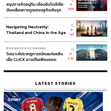
สรุปภารกิจอนุทิน เยือนอินโดนีเซีย
506
ขับเคลื่อนการทูตเศรษฐกิจเชิงรุก
ประกาศหุ้นส่วนยุทธศาสตร์ไทย –
อินโดนีเซีย
Navigating Neutrality:
Thailand and China in the Age
143
of a New Global Order
BUSINESS
/
ECONOMIC
วิเคราะห์ปรากฏการณ์คนแห่ขอสิน
2.4K
เชื่อ CLICX อาจเป็นเพียงยอด
ภูเขาน้ำแข็ง ของปัญหาหนี้ครัว
เรือนไทยที่ถูกซุกไว้
LATEST STORIES