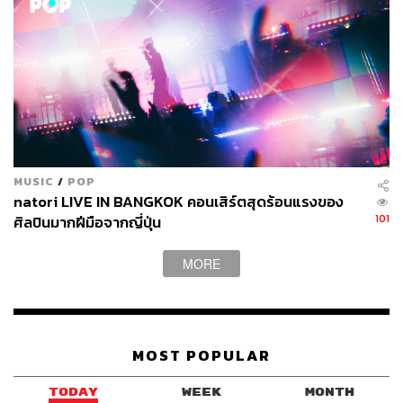
Kizashi – From Error to Mirror
MUSIC
/
POP
natori LIVE IN BANGKOK คอนเสิร์ตสุดร้อนแรงของ
101
ศิลปินมากฝีมือจากญี่ปุ่น
โดย Natsumi Komoto
MORE
Komoto นำอะลูมิเนียมมาขัดและหลอมจนเกิดลวดลายและ
พื้นผิวที่หลากหลาย เพื่อให้โลหะดูมี “นุ่มนวลอย่างไม่คาดคิด”
เธอจัดแสดงทั้งสิ่งของ ประติมากรรม เฟอร์นิเจอร์ สเก็ตช์และ
กราฟิกในสำนักงานของ Sync ในโตเกียว งานนี้สื่อถึงความ
งดงามที่เกิดจาก “ความผิดพลาด” (error) และการสะท้อนกลับ
MOST POPULAR
(mirror) ว่าแม้สิ่งที่ดูไม่สมบูรณ์หรือเกิดจากความบังเอิญก็
TODAY
WEEK
MONTH
สามารถให้ความหมายและความรู้สึกได้