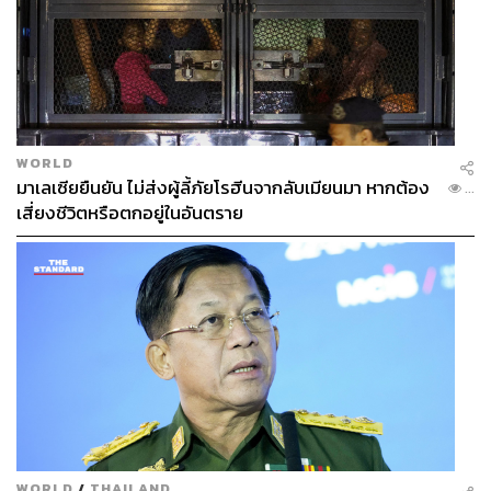
WORLD
มาเลเซียยืนยัน ไม่ส่งผู้ลี้ภัยโรฮีนจากลับเมียนมา หากต้อง
...
เสี่ยงชีวิตหรือตกอยู่ในอันตราย
Primitive and Adorable
โดย Shinya Yamamoto
Yamamoto สร้างเฟอร์นิเจอร์อย่างเก้าอี้ lounge “Turn”, โต๊ะ
ข้าง “Clamp”, และสตูล “Trio” ที่โดดเด่นทั้งรูปทรงแบบโค้งมน
สีสันสด และสัดส่วนที่เป็นมิตร แนวคิดคือการเฉลิมฉลอง
“ความงามที่น่ารักแบบเงอะงะ” โดยเน้นการเข้าถึงได้ง่ายและ
มีเสน่ห์ในความไม่สมบูรณ์แบบ
WORLD
/
THAILAND