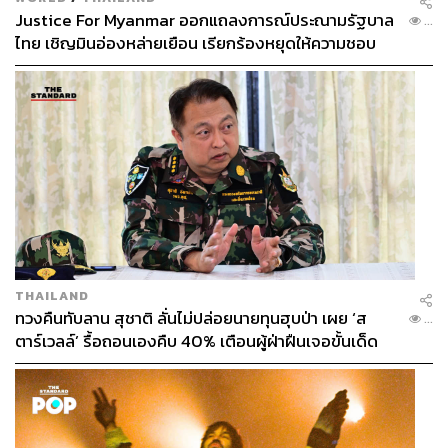
Justice For Myanmar ออกแถลงการณ์ประณามรัฐบาล
ภาพ:
dezeen, DESIGNART TOKYO
...
ไทย เชิญมินอ่องหล่ายเยือน เรียกร้องหยุดให้ความชอบ
ธรรมรัฐบาลทหาร
TAGS:
DESIGNART TOKYO 2025
Japan
Tokyo
เฟอร์นิเจอร์
เทศกาลศิลปะ
การออกแบบ
นักออกแบบ
899
THAILAND
ทวงคืนทับลาน สุชาติ ลั่นไม่ปล่อยนายทุนฮุบป่า เผย ‘ส
...
ตาร์เวลล์’ รื้อถอนเองคืบ 40% เตือนผู้ฝ่าฝืนเจอขั้นเด็ด
ABOUT THE AUTHOR
ขาด
วริทธิ์ ลิ้มเจริญ
คนเชียงใหม่ เรียนจบปริญญาตรี คณะ
สถาปัตยกรรมศาสตร์ มหาวิทยาลัยเชียงใหม่
ชอบกิน ชอบเที่ยว ชอบถ่ายรูป ชอบรีวิวให้