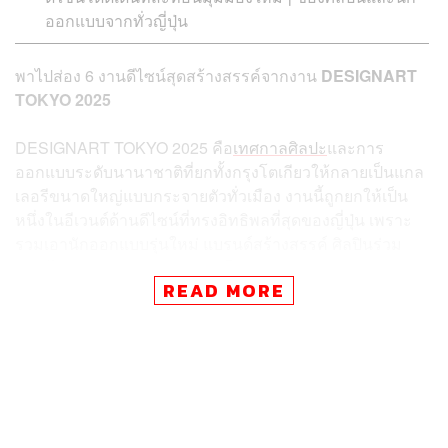
ออกแบบจากทั่วญี่ปุ่น
พาไปส่อง 6 งานดีไซน์สุดสร้างสรรค์จากงาน
DESIGNART
TOKYO 2025
DESIGNART TOKYO 2025 คือ
เทศกาลศิลปะ
และการ
ออกแบบระดับนานาชาติที่ยกทั้งกรุงโตเกียวให้กลายเป็นแกล
เลอรีขนาดใหญ่แบบกระจายตัวทั่วเมือง งานนี้ถูกยกให้เป็น
หนึ่งในอีเวนต์ด้านดีไซน์ที่ทรงอิทธิพลที่สุดของญี่ปุ่น เพราะ
รวมเอานักออกแบบรุ่นใหม่ แบรนด์สร้างสรรค์ ศิลปินร่วม
สมัย ไปจนถึงนักออกแบบระดับโลกมาจัดแสดงผลงานร่วมกัน
READ MORE
ในบรรยากาศเปิดกว้างและเข้าถึงง่าย ปี 2025 นี้ งานจัดขึ้น
ระหว่าง 31 ตุลาคม ถึง 9 พฤศจิกายน 2025 ครอบคลุมหลาย
ย่านสำคัญ เช่น ชิบุยะ โอโมเตะซันโดะ รปปงงิ และ
Marunouchi รอบสถานีโตเกียว ทำให้ผู้ชมได้เดินเที่ยวชมงาน
ไปพร้อมกับสัมผัสชีวิตของเมืองไปในตัว
โดยปีนี้เทศกาลมาพร้อมธีม “Brave The Pursuit of