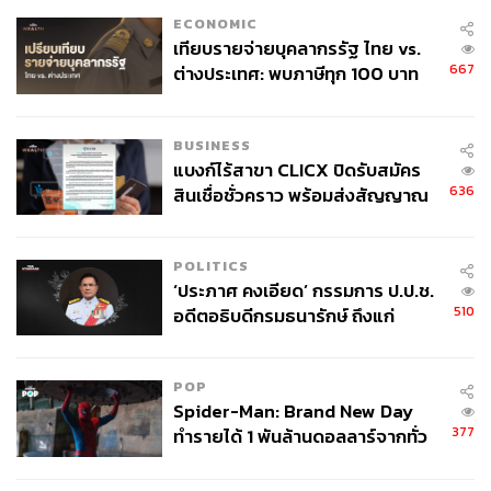
ECONOMIC
เทียบรายจ่ายบุคลากรรัฐ ไทย vs.
667
ต่างประเทศ: พบภาษีทุก 100 บาท
ของคนไทยใช้ไปกับข้าราชการเฉียด
40 บาท
BUSINESS
แบงก์ไร้สาขา CLICX ปิดรับสมัคร
636
สินเชื่อชั่วคราว พร้อมส่งสัญญาณ
เตือนกลุ่มกู้เงินผิดวัตถุประสงค์-ให้
ข้อมูลเท็จ เตรียมดำเนินคดีเด็ดขาด
POLITICS
‘ประภาศ คงเอียด’ กรรมการ ป.ป.ช.
510
อดีตอธิบดีกรมธนารักษ์ ถึงแก่
อนิจกรรม
POP
Spider-Man: Brand New Day
Debris Rocket Tank Speakers
377
ทำรายได้ 1 พันล้านดอลลาร์จากทั่ว
โลกภายใน 6 วัน
โดย Nomura Co., Ltd.