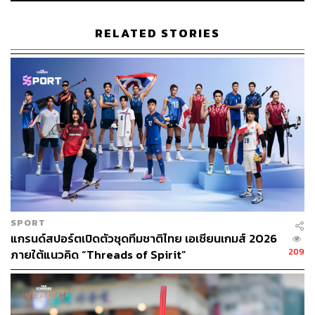
RELATED STORIES
Jokei – Scene (or Memory)
โดย Yoshiaki Kanamori
ผลงานนี้ได้แรงบันดาลใจจากภาพจำของเมืองในชีวิตประจำ
SPORT
วัน เช่น เส้นทางเดินกลับบ้านตอนค่ำ หน้าต่างที่เหลือบมอง
แกรนด์สปอร์ตเปิดตัวชุดทีมชาติไทย เอเชียนเกมส์ 2026
โดยไม่ตั้งใจ หรือผนังที่แตะโดยไม่รู้ตัว Kanamori สร้างพื้นที่
209
ภายใต้แนวคิด “Threads of Spirit”
จำลองโดยใช้บันไดเป็นโคมไฟ และลูกกรงหน้าต่างเป็นงาน
ติดตั้งแสง เพื่อ “เก็บชิ้นส่วน” ของฉากชีวิตประจำวันที่แอบ
ซ่อนอยู่ในความทรงจำ งานนี้จึงสื่อถึงการให้ความหมายกับ
สิ่งที่ดูธรรมดาๆ และชวนให้เราไตร่ตรองถึงความสัมพันธ์