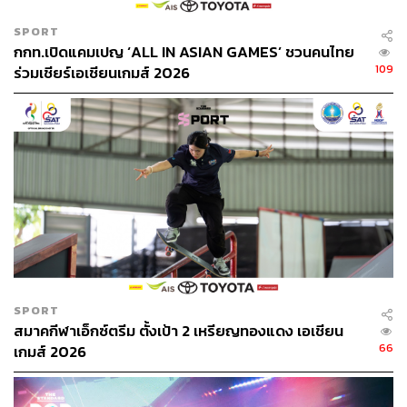
โดย Yuzo Kosaka และทีม
SPORT
ชิ้นงานนี้เป็น “การทดลองทางพื้นที่” ที่นำนิยามของห้องน้ำชา
กกท.เปิดแคมเปญ ‘ALL IN ASIAN GAMES’ ชวนคนไทย
แบบดั้งเดิมมาสร้างใหม่ โดยใช้วัสดุเหล็กโครงสร้างเบา
109
ร่วมเชียร์เอเชียนเกมส์ 2026
(light-gauge steel) และตั้งใจให้บางจุดเกิดสนิม สะท้อนการ
ผ่านของกาลเวลา โครงสร้างถูกออกแบบให้มีขนาดตรงกับ
เสื่อทาทามิ (ที่ใช้ในห้องน้ำชา) และแม้จะใช้วัสดุ
อุตสาหกรรม แต่ภายในกลับให้ความรู้สึกสงบและสัมผัสได้ถึง
ความเป็นธรรมชาติ งานนี้สื่อถึงการตั้งคำถามว่า ในยุคที่วัสดุ
และโครงสร้างเปลี่ยนไปแล้ว “ความรู้สึกแบบญี่ปุ่น”
(Japanese sensibility) และการเชื่อมโยงกับธรรมชาติยังอยู่
ได้อย่างไร
SPORT
สมาคกีฬาเอ็กซ์ตรีม ตั้งเป้า 2 เหรียญทองแดง เอเชียน
66
เกมส์ 2026