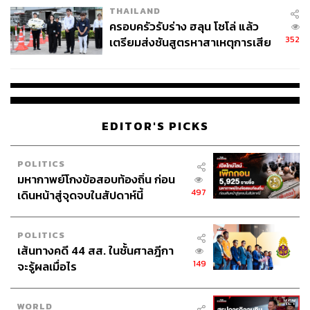
THAILAND
ลำโพงชุดนี้ผลิตจากถังเชื้อเพลิงจรวดที่ใช้งานแล้ว ซึ่งถูก
ครอบครัวรับร่าง ฮลุน โซโล่ แล้ว
แปลงโฉมเป็นลำโพงแบบรอบทิศทาง (omnidirectional) โดย
352
เตรียมส่งชันสูตรหาสาเหตุการเสีย
ใช้ห้องเสียงทรงกระบอกและจานทรงกลมที่ช่วยกระจายเสียง
ชีวิต
ให้ทั่วพื้นที่ แนวคิดคือการนำวัสดุ “ที่ถูกทิ้งแล้ว” มาเป็นจุดเริ่ม
ต้นของ “ทรัพยากรใหม่” และชวนให้เราไตร่ตรองถึงความ
สัมพันธ์ของเทคโนโลยีอวกาศกับชีวิตประจำวัน
EDITOR'S PICKS
POLITICS
มหากาพย์โกงข้อสอบท้องถิ่น ก่อน
497
เดินหน้าสู่จุดจบในสัปดาห์นี้
POLITICS
เส้นทางคดี 44 สส. ในชั้นศาลฎีกา
149
จะรู้ผลเมื่อไร
WORLD