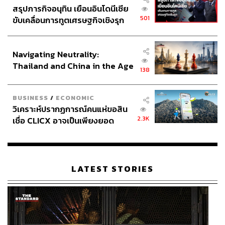
สรุปภารกิจอนุทิน เยือนอินโดนีเซีย
501
ขับเคลื่อนการทูตเศรษฐกิจเชิงรุก
ประกาศหุ้นส่วนยุทธศาสตร์ไทย –
Buy Method, Keep Becoming
อินโดนีเซีย
Navigating Neutrality:
โดย Nomadic
Thailand and China in the Age
138
of a New Global Order
คอลเลกชันนี้ไม่เพียงแสดงผลิตภัณฑ์ แต่แสดงบรรจุภัณฑ์ที่
BUSINESS
/
ECONOMIC
ใช้ขนส่งผลงาน โดยกล่องกระดาษแข็งที่มีรอยบาก (slits)
วิเคราะห์ปรากฏการณ์คนแห่ขอสิน
สามารถพับแปรสภาพได้หลายรูปแบบ งานนี้สะท้อนถึงการ
2.3K
เชื่อ CLICX อาจเป็นเพียงยอด
มองการออกแบบว่าไม่ใช่แค่ “ชิ้นสุดท้าย” แต่รวมถึง
ภูเขาน้ำแข็ง ของปัญหาหนี้ครัว
กระบวนการ ผลิต การขนส่ง และบรรจุภัณฑ์ในฐานะส่วน
เรือนไทยที่ถูกซุกไว้
หนึ่งของประสบการณ์
LATEST STORIES