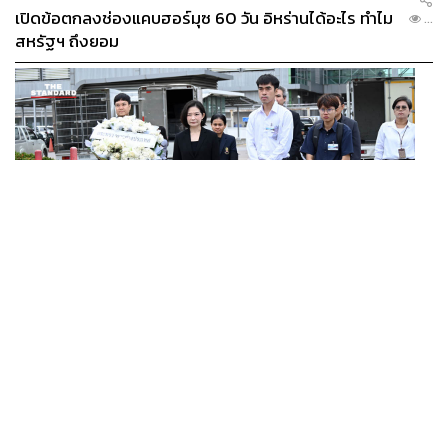
เปิดข้อตกลงช่องแคบฮอร์มุซ 60 วัน อิหร่านได้อะไร ทำไม
...
สหรัฐฯ ถึงยอม
THAILAND
ครอบครัวรับร่าง ฮลุน โซโล่ แล้ว เตรียมส่งชันสูตรหา
...
สาเหตุการเสียชีวิต