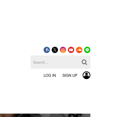
LOG IN
SIGN UP