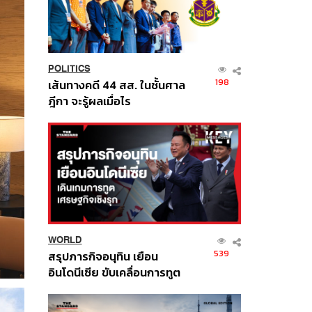
POLITICS
198
เส้นทางคดี 44 สส. ในชั้นศาล
ฎีกา จะรู้ผลเมื่อไร
WORLD
539
สรุปภารกิจอนุทิน เยือน
อินโดนีเซีย ขับเคลื่อนการทูต
เศรษฐกิจเชิงรุก ประกาศหุ้น
ส่วนยุทธศาสตร์ไทย –