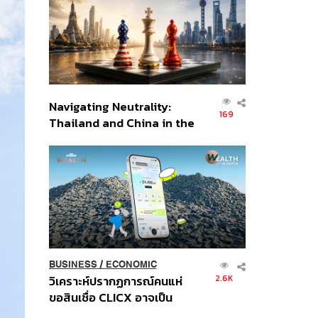
อินโดนีเซีย
Navigating Neutrality:
169
Thailand and China in the
Age of a New Global
Order
BUSINESS
/
ECONOMIC
2.6K
วิเคราะห์ปรากฏการณ์คนแห่
ขอสินเชื่อ CLICX อาจเป็น
เพียงยอดภูเขาน้ำแข็ง ของ