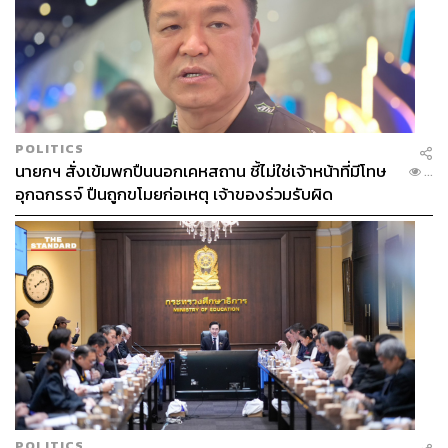
1.0K
ABOUT THE AUTHOR
POLITICS
วริทธิ์ ลิ้มเจริญ
นายกฯ สั่งเข้มพกปืนนอกเคหสถาน ชี้ไม่ใช่เจ้าหน้าที่มีโทษ
...
คนเชียงใหม่ เรียนจบปริญญาตรี คณะ
อุกฉกรรจ์ ปืนถูกขโมยก่อเหตุ เจ้าของร่วมรับผิด
สถาปัตยกรรมศาสตร์ มหาวิทยาลัยเชียงใหม่
ชอบกิน ชอบเที่ยว ชอบถ่ายรูป ชอบรีวิวให้
เพื่อนฟัง เลยมาฝึกงานที่ THE STANDARD
POP
POLITICS