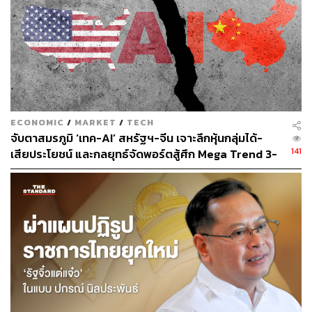
ภาพ: Biobeat
ดูแลและเข้าใจสุขภาพได้ง่ายขึ้น
ปัจจุบันอุปกรณ์ในการดูแลสุขภาพถูกคิดค้นขึ้นมาในรูปแบบ
ของอุปกรณ์ที่ใช้สวมใส่ ซึ่งสิ่งนี้ช่วยให้เราเข้าใจปัญหา
สุขภาพมากขึ้น ทั้งชีพจร ความเครียด และนิสัยการนอน ซึ่ง
ECONOMIC
/
MARKET
/
TECH
จับตาสมรภูมิ ‘เทค-AI’ สหรัฐฯ-จีน เจาะลึกหุ้นกลุ่มได้-
ใครหลายคนใส่เป็นประจำจนแทบจะไม่ได้ถอดเลย และมีแนว
141
เสียประโยชน์ และกลยุทธ์จัดพอร์ตสู้ศึก Mega Trend 3-
โน้มว่าสิ่งนี้จะถูกใช้แพร่หลายมากขึ้นเรื่อยๆ อาทิ Biobeat
5 ปีข้างหน้า
สายรัดข้อมือที่สามารถตรวจจับอัตราการเต้นของหัวใจ,
ความดันโลหิต, ระดับออกซิเจนในเลือด และอุณหภูมิร่างกาย
โดยใช้ AI ในการวิเคราะห์ข้อมูลและให้คำแนะนำสุขภาพ
แบบส่วนบุคคล อีกทั้งยังสามารถเชื่อมต่อกับระบบ Telehealth
เพื่อให้แพทย์เข้าถึงข้อมูลได้ทันที