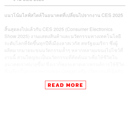
แนวโน้มไลฟ์สไตล์ในอนาคตที่เปลี่ยนไปจากงาน CES 2025
สิ้นสุดลงไปแล้วกับ CES 2025 (Consumer Electronics
Show 2025) งานแสดงสินค้าและนวัตกรรมทางเทคโนโลยี
ระดับโลกที่จัดขึ้นทุกปีที่เมืองลาสเวกัส สหรัฐอเมริกา ซึ่งผู้
ผลิตมากมายจะขนนวัตกรรมล้ำๆ หลากหลายแขนงไปโชว์ที่
งานนี้ ส่วนใหญ่จะเป็นนวัตกรรมที่คิดค้นมาเพื่อให้ชีวิตใน
อนาคตเราสบายขึ้น! ซึ่งเราก็พอจะคาดเดาเทรนด์การใช้ชีวิต
ที่เปลี่ยนไปจากภาพรวมของ Gadget หรือนวัตกรรมที่เปิดตัว
ภายในงานนี้ ดังนั้นเราเลยอยากมาสรุปแนวโน้มไลฟ์สไตล์ที่
READ MORE
เปลี่ยนไปผ่าน
5 เทรนด์การใช้ชีวิตในอนาคตจากงาน CES
2025