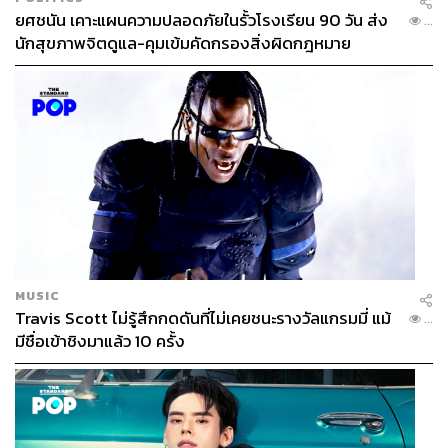
ยศชนัน เคาะแผนความปลอดภัยในรั้วโรงเรียน 90 วัน ส่ง
...
นักสุขภาพจิตดูแล-คุมเข้มคัดกรองสิ่งผิดกฎหมาย
MUSIC
Travis Scott ไม่รู้สึกกดดันที่ไม่เคยชนะรางวัลแกรมมี่ แม้
...
มีชื่อเข้าชิงมาแล้ว 10 ครั้ง