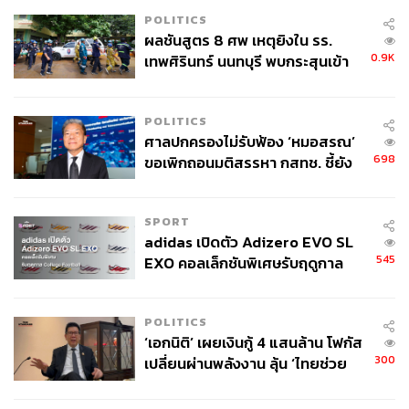
POLITICS
ภาพ: Honda
ผลชันสูตร 8 ศพ เหตุยิงใน รร.
0.9K
เทพศิรินทร์ นนทบุรี พบกระสุนเข้า
จุดสำคัญ ‘ศีรษะ-หน้าอก’ ครูถูกยิง
ยานยนต์อัจฉริยะขึ้นและปลอดภัยมากขึ้น
4 นัด จากระยะไกล
POLITICS
ศาลปกครองไม่รับฟ้อง ‘หมอสรณ’
ในงานนี้นอกจากจะมีการเปิดตัวนวัตกรรมใหม่ๆ ที่เป็น
698
ขอเพิกถอนมติสรรหา กสทช. ชี้ยัง
ลักษณะ Gadget แล้ว ยังมีการเปิดตัวรถยนต์ไฟฟ้าด้วย ยก
ไม่ใช่ผู้เดือดร้อนเสียหาย
ตัวอย่างเช่น Honda ที่เปิดตัว Honda 0 Series รถยนต์ไฟฟ้า 2
รุ่นที่มีระบบปฏิบัติการเป็นของตัวเอง นอกจากนี้ทางผู้ผลิตจะ
SPORT
ตั้งเป้าทำรถยนต์ที่ขับขี่ด้วยตัวเองแบบอัตโนมัติและปลอดภัย
adidas เปิดตัว Adizero EVO SL
อีกด้วย ซึ่งดูได้จาก Honda 0 Series ที่ใส่ระบบขับขี่อัตโนมัติ
545
EXO คอลเล็กชันพิเศษรับฤดูกาล
มาเต็มรูปแบบ
College Football
POLITICS
‘เอกนิติ’ เผยเงินกู้ 4 แสนล้าน โฟกัส
300
เปลี่ยนผ่านพลังงาน ลุ้น ‘ไทยช่วย
ไทยพลัส’ เฟส 2 รอประเมินความ
เหมาะสม