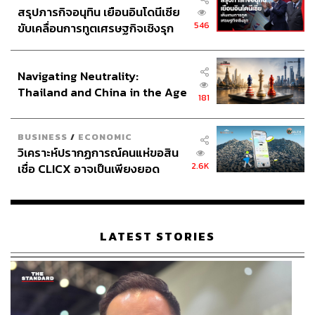
หมุนของเก้าอี้สัมพันธ์กับการมองใน VR ลดอาการเมารถ
สรุปภารกิจอนุทิน เยือนอินโดนีเซีย
หรืออาการเวียนหัว (VR Motion Sickness) แถมเก้าอี้ตัวนี้ยัง
546
ขับเคลื่อนการทูตเศรษฐกิจเชิงรุก
มาพร้อมกับเทคโนโลยีสั่นสะเทือนที่ช่วยจำลองแรงกระแทก
ประกาศหุ้นส่วนยุทธศาสตร์ไทย –
และเอฟเฟกต์ในเกม เช่น การยิงปืนหรือการชน
อินโดนีเซีย
Navigating Neutrality:
ภาพ:
Getty Image / แบรนด์
Thailand and China in the Age
181
of a New Global Order
อ้างอิง:
www.theverge.com
BUSINESS
/
ECONOMIC
www.theverge.com
วิเคราะห์ปรากฏการณ์คนแห่ขอสิน
nypost.com
2.6K
เชื่อ CLICX อาจเป็นเพียงยอด
www.wired.com
ภูเขาน้ำแข็ง ของปัญหาหนี้ครัว
เรือนไทยที่ถูกซุกไว้
TAGS:
ปัญญาประดิษฐ์ (Artificial intelligence - AI)
IoT
อนาคต
CES 2025
LATEST STORIES