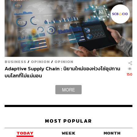
ต้องการ อย่างเช่น Meta ที่เปิดตัว Meta Quest Pro แว่น VR ที่
ออกแบบมาสำหรับการใช้งานในออฟฟิศและการเรียนรู้
รองรับการประชุมเสมือนจริง (Virtual Meetings) ผ่าน
แอปพลิเคชันอย่าง Horizon Workrooms มีเทคโนโลยี Mixed
Reality (MR) ที่ช่วยให้สามารถมองเห็นโลกจริงพร้อมกับวัตถุ
เสมือน
BUSINESS
/
OPINION
/
OPINION
Adaptive Supply Chain : นิยามใหม่ของห่วงโซ่อุปทาน
150
บนโลกที่ไม่แน่นอน
MORE
MOST POPULAR
TODAY
WEEK
MONTH