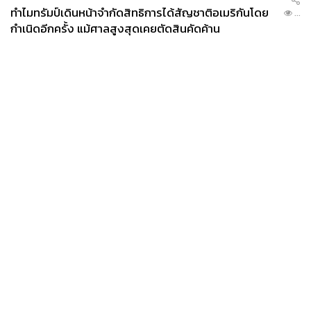
ทำไมทรัมป์เดินหน้าจำกัดสิทธิการได้สัญชาติอเมริกันโดย
...
กำเนิดอีกครั้ง แม้ศาลสูงสุดเคยตัดสินคัดค้าน
News
Wealth
Pop
Podcast
Video
Now
Opinion
Careers
Events
Privacy
About
Contact
Policy
FOR
ADVERTISING
MEMBERSHIP