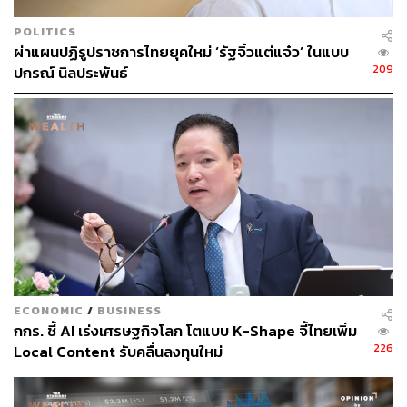
POLITICS
ผ่าแผนปฏิรูปราชการไทยยุคใหม่ ‘รัฐจิ๋วแต่แจ๋ว’ ในแบบ
209
ปกรณ์ นิลประพันธ์
การทำงานและการเรียนรู้ในโลกเสมือนจริง
ในอนาคตมีแนวโน้มว่าผู้ผลิตจะจริงจังกับการพัฒนา
ECONOMIC
/
BUSINESS
เทคโนโลยี VR และ AR ในรูปแบบของแว่นตามากขึ้นเรื่อยๆ
กกร. ชี้ AI เร่งเศรษฐกิจโลก โตแบบ K-Shape จี้ไทยเพิ่ม
สิ่งนี้จะช่วยเพิ่มประสิทธิภาพในการทำงานและการเรียนรู้
226
Local Content รับคลื่นลงทุนใหม่
จากระยะไกล โดยสามารถจำลองสภาพแวดล้อมจริงๆ หรือ
สร้างพื้นที่การทำงานที่สามารถปรับเปลี่ยนได้ตามความ