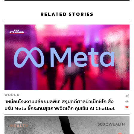
ใช้ AI มาช่วยอำนวยความสะดวกด้วยการทำความเข้าใจ
พฤติกรรมการใช้บ้าน และช่วยรักษาความปลอดภัย ตรวจจับ
RELATED STORIES
สภาพแวดล้อมของบ้านอีกด้วย อาทิ Samsung เปิดตัวระบบ
บ้านอัจฉริยะที่ใช้ AI เพื่อวิเคราะห์การใช้พลังงานในบ้าน
ช่วยลดการใช้พลังงานและลดค่าไฟ
WORLD
‘เหมือนโรงงานปล่อยมลพิษ’ สรุปคดีศาลนิวเม็กซิโก สั่ง
80
ปรับ Meta ชี้กระทบสุขภาพจิตเด็ก คุมเข้ม AI Chatbot