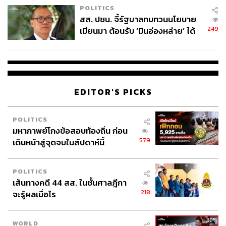
POLITICS
สส. ปชน. จี้รัฐบาลทบทวนนโยบาย
249
เมียนมา ต้อนรับ ‘มินอ่องหล่าย’ ได้
แค่สัญญาว่างเปล่า
EDITOR'S PICKS
ภาพ: Roto VR
POLITICS
ประสบการณ์ความบันเทิงที่สมจริง
มหากาพย์โกงข้อสอบท้องถิ่น ก่อน
579
เดินหน้าสู่จุดจบในสัปดาห์นี้
สืบเนื่องจากที่ผู้ผลิตหลายๆ เจ้าสนใจในการพัฒนาเทคโนโลยี
VR และ AR จึงทำให้ในด้านความบันเทิง เช่น ดูหนังหรือเล่น
POLITICS
เส้นทางคดี 44 สส. ในชั้นศาลฎีกา
เกม ผู้คนจะหันไปใช้เทคโนโลยีนี้มากขึ้น เพื่อประสบการณ์ที่
218
จะรู้ผลเมื่อไร
แปลกใหม่และสมจริงมากขึ้น ดูได้จาก Roto VR Explorer
เก้าอี้เกมมิ่งที่ออกแบบมาเพื่อมอบประสบการณ์ที่ดื่มด่ำ
สำหรับการเล่นเกม VR มีระบบ ‘Look and Turn’ ซึ่งทำให้การ
WORLD