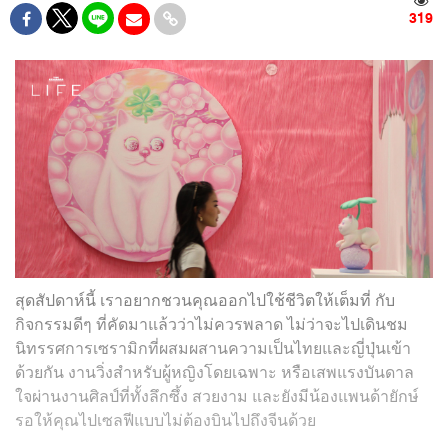
319
สุดสัปดาห์นี้ เราอยากชวนคุณออกไปใช้ชีวิตให้เต็มที่ กับ
กิจกรรมดีๆ ที่คัดมาแล้วว่าไม่ควรพลาด ไม่ว่าจะไปเดินชม
นิทรรศการเซรามิกที่ผสมผสานความเป็นไทยและญี่ปุ่นเข้า
ด้วยกัน งานวิ่งสำหรับผู้หญิงโดยเฉพาะ หรือเสพแรงบันดาล
ใจผ่านงานศิลป์ที่ทั้งลึกซึ้ง สวยงาม และยังมีน้องแพนด้ายักษ์
รอให้คุณไปเซลฟีแบบไม่ต้องบินไปถึงจีนด้วย