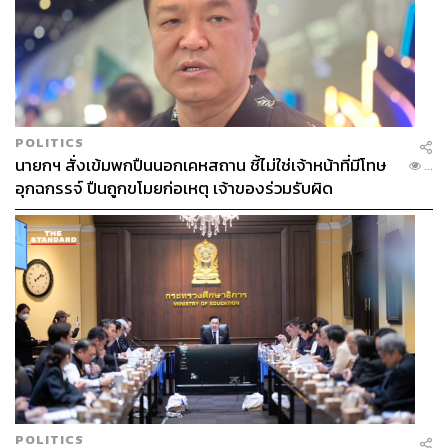
Flowertales – When the Dragon meets Flower
ชวนออกเดินทางสู่โลกแห่งจินตนาการ กับ The Flowertales:
POLITICS
นายกฯ สั่งเข้มพกปืนนอกเคหสถาน ชี้ไม่ใช่เจ้าหน้าที่มีโทษ
When the dragon meets flowers นิทรรศการโดย เฟิร์น-ปิยา
...
อุกฉกรรจ์ ปืนถูกขโมยก่อเหตุ เจ้าของร่วมรับผิด
ภา เดชะไกศะยะ ที่นำความละมุนของดอกไม้หลากสีมา
หลอมรวมกับพลังลึกลับของ ‘Amphithere’ มังกรในตำนาน
เมื่อสองสิ่งต่างขั้วมาพบกันกลางภาพฝันจึงเป็นงานศิลปะที่ไม่
เพียงแค่สวยงาม แต่ยังบอกเล่าเรื่องราวของความกลมกลืน
ในความต่างได้อย่างมีเสน่ห์และการอยู่ร่วมกันของสิ่งที่ดูแตก
ต่าง แต่กลับเติมเต็มกันได้อย่างพอดิบพอดี
When:
วันนี้ – 31 กรกฎาคม 2568 เวลา 10.30-21.30 น.
Where:
ชั้น 3 แมด, มันมัน ศรีนครินทร์
More Info:
MMAD – MunMun Art Destination
POLITICS