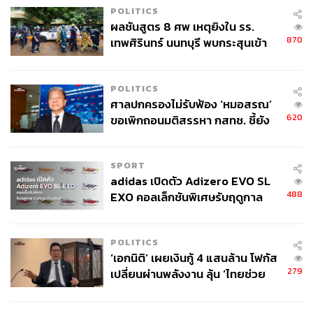
=
POLITICS
ผลชันสูตร 8 ศพ เหตุยิงใน รร.
When:
วันที่ 9 สิงหาคม 2568 เวลา 15.00-20.00 น.
870
เทพศิรินทร์ นนทบุรี พบกระสุนเข้า
Where:
สวนวชิรเบญจทัศ (สวนรถไฟ)
จุดสำคัญ ‘ศีรษะ-หน้าอก’ ครูถูกยิง
More Info:
Roxy Thailand
4 นัด จากระยะไกล
POLITICS
ศาลปกครองไม่รับฟ้อง ‘หมอสรณ’
620
ขอเพิกถอนมติสรรหา กสทช. ชี้ยัง
ไม่ใช่ผู้เดือดร้อนเสียหาย
SPORT
adidas เปิดตัว Adizero EVO SL
488
EXO คอลเล็กชันพิเศษรับฤดูกาล
College Football
POLITICS
‘เอกนิติ’ เผยเงินกู้ 4 แสนล้าน โฟกัส
279
เปลี่ยนผ่านพลังงาน ลุ้น ‘ไทยช่วย
ไทยพลัส’ เฟส 2 รอประเมินความ
เหมาะสม