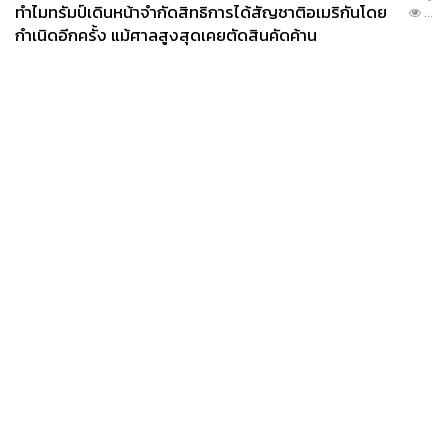
ทำไมทรัมป์เดินหน้าจำกัดสิทธิการได้สัญชาติอเมริกันโดย
ทำโดยคุณฮิโรยูกิ มัตสึอิ และผลงานที่สร้างสรรค์ระหว่าง
...
กำเนิดอีกครั้ง แม้ศาลสูงสุดเคยตัดสินคัดค้าน
กิจกรรมจะไม่สามารถนำกลับบ้านได้ เนื่องจากกิจกรรมนี้มุ่ง
เน้นการสนุกกับกระบวนการสร้างสรรค์ผลงาน ณ สถานที่จัด
กิจกรรม โดยไม่มีการเผาเซรามิก
When:
วันนี้ – 31 กรกฎาคม 2568 เวลา 10.00-22.00 น.
Where:
Event Space ชั้น 4 สยาม ทาคาชิมายะ ไอคอน
สยาม
More Info:
Siam Takashimaya
News
Wealth
Pop
Podcast
Video
Now
Opinion
Careers
Events
Privacy
About
Contact
Policy
FOR
ADVERTISING
MEMBERSHIP