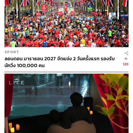
BROWN PANDA SEVEN
‘Seven’ เจ้าแพนด้าสีน้ำตาลตัวใหญ่กลางไอคอนสยาม ผล
งานสุดน่ารักจาก ลีโอ หวง ศิลปินรุ่นใหม่จากประเทศจีน
SPORT
เนื่องในโอกาสร่วมฉลอง 50 ปีความสัมพันธ์ทางการทูตไทย-
ลอนดอน มาราธอน 2027 จัดแข่ง 2 วันครั้งแรก รองรับ
จีน ผ่านผลงานชุด Guardians of the Loong: มหาสมบัติแห่ง
120
นักวิ่ง 100,000 คน
เขาฉินหลิ่ง
ผลงานนี้ได้แรงบันดาลใจจากธรรมชาติ ถ่ายทอดผ่านคาแรก
เตอร์แพนด้าชื่อ Seven หรือ ชีไจ่ ที่นั่งเหยียดขา พร้อมลูบท้อ
งกลมๆ หลังจากอิ่มท้องมื้อใหญ่ พร้อมรอยยิ้มแบบสบายใจ
โดยลีโอได้เรียกสิ่งนี้ว่า ‘ปรัชญาท้องกลม’ คือความสุขที่
เรียบง่าย ที่เราอาจกำลังมองข้ามไป
อย่าลืมแวะมาเจอน้องแพนด้ายักษ์ชีไจ่ แล้วเก็บภาพความน่า