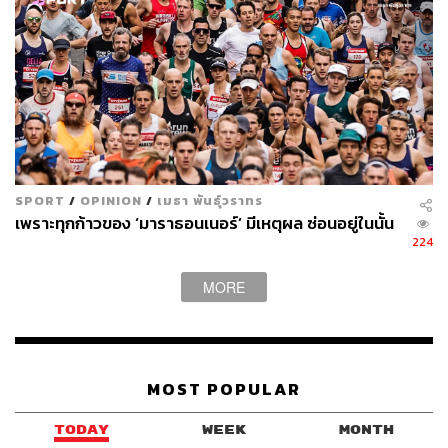
ROXY ACTIVE BY NATURE 2025
งานวิ่งและโยคะจาก Roxy ที่อยากเชิญชวนให้ผู้หญิงทุกคน
SPORT
/
OPINION
/
เมธา พันธุ์วราทร
เพราะทุกก้าวของ ‘มาราธอนเนอร์’ มีเหตุผล ซ่อนอยู่ในนั้น
มาโชว์ความแข็งแกร่งและพลังของผู้หญิงที่มีมากกว่าความ
224
สวยงาม กับกิจกรรมเพื่อสุขภาพที่จัดมาเพื่อผู้หญิงโดยเฉพาะ
MORE
อย่าพลาด ภายในงานกับ
สินค้า Limited Edition จาก
ROXY
THAILAND x BEERPITCH
ออกแบบพิเศษเฉพาะงานนี้ ไม่มี
วางจำหน่ายที่อื่น
และโชว์พิเศษ ROXY SUNSET CHORUS
PERFORMANCE จาก Suanplu Chorus และ Umano Brass
MOST POPULAR
ที่จะมอบความประทับใจไม่รู้ลืมในงานวิ่งครั้งนี้ เตรียมตัวให้
พร้อมมาเติมพลังและแรงบันดาลใจจากผู้หญิงถึงผู้หญิงด้วย
TODAY
WEEK
MONTH
กัน