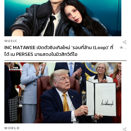
The Art Walk
เมื่อความประณีตแบบญี่ปุ่นมาบรรจบกับจริตความงามแบบ
ไทย งานศิลป์ชุดนี้จึงไม่ใช่แค่สวย แต่เล่าเรื่องได้ลึกถึงราก
วัฒนธรรม ทั้งในรูปของเซรามิก ประติมากรรม และงาน
MUSIC
หัตถศิลป์ร่วมสมัย นิทรรศการนี้จึงจะพาเราก้าวข้าม
INC MATAWEE เปิดตัวซิงเกิลใหม่ ‘รอบที่ล้าน (Loop)’ ที่
...
พรมแดนของศิลปะ ผ่านสายตาและฝีมือของ โทโมโกะ คอน
ได้ เน PERSES มาแสดงในมิวสิกวิดีโอ
โนะ ศิลปินชาวญี่ปุ่นชื่อดัง ร่วมด้วย 8 ศิลปินชั้นนำของไทย
กับผลงานกว่า 70 ชิ้น
พร้อมกับเวิร์กช็อปพิเศษที่จัดรอบสุดท้ายในวันเสาร์นี้ กับ
Hand-Building Pottery Workshop with Hiroyuki Matsui
คลาสสอนปั้นงานเซรามิกโดยใช้วิธีการปั้นด้วยมือแบบดั้งเดิม
สอนโดย ฮิโรยูกิ มัตสึอิ ศิลปินช่างปั้นดินเผาชาวญี่ปุ่น
โดยเวิร์
กช็อปแบ่งเป็น 4 รอบเวลา คือ 11.00 / 13.00 / 14.00 / 15.00
น. มีค่าสมัคร 500 บาทต่อคน จำกัดรอบละ 4 คนเท่านั้น
โดยผู้สมัครทุกท่านจะได้รับของที่ระลึกเป็นเซรามิกชิ้นเล็กที่
WORLD