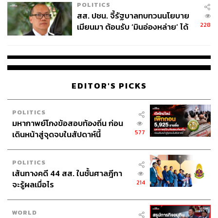
POLITICS
สส. ปชน. จี้รัฐบาลทบทวนนโยบาย
228
เมียนมา ต้อนรับ ‘มินอ่องหล่าย’ ได้
แค่สัญญาว่างเปล่า
PINK PARK RUN 2025
EDITOR'S PICKS
เชิญชวนทุกคนมาวิ่งด้วยหัวใจ ภายใต้แนวคิด ‘ให้ทุกก้าวมี
ความหมาย’ เพราะนี่ไม่ใช่แค่การวิ่งแต่คือการส่งต่อพลังให้ผู้
หญิงอีกหลายคนได้มีบ้านหลังสุดท้ายที่อบอุ่น
POLITICS
มหากาพย์โกงข้อสอบท้องถิ่น ก่อน
รายได้จากกิจกรรมนี้จะถูกนำไปสมทบทุนสร้างและสนับสนุน
577
เดินหน้าสู่จุดจบในสัปดาห์นี้
การดำเนินงาน ‘โครงการบ้านพิงพัก’ ศูนย์พักฟื้นและฟื้นฟู
สำหรับผู้ป่วยมะเร็งเต้านมระยะท้าย ที่ไร้ญาติ หรือขาด
โอกาสในการเข้าถึงการดูแลที่เหมาะสม
POLITICS
มาร่วมเปลี่ยนแรงวิ่งเป็นพลังใจเพื่อส่งต่อความหวังให้พวก
เส้นทางคดี 44 สส. ในชั้นศาลฎีกา
เธอไม่ต้องต่อสู้อย่างเดียวดาย
214
จะรู้ผลเมื่อไร
When:
วันนี้ 5 ตุลาคม 2568
WORLD
Where:
STADIUM ONE (ซอยจุฬาลงกรณ์ 5, ถนน