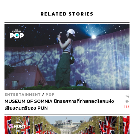
When:
วันนี้ – 31 กรกฎาคม 2568 เวลา 10.00-19.00 น.
Where:
The StandardX ถนนท่าพระอาทิตย์
RELATED STORIES
More Info:
THE STANDARDXBANGKOK
ENTERTAINMENT
/
POP
MUSEUM OF SOMNIA นิทรรศการที่ถ่ายทอดโลกแห่ง
173
เสียงดนตรีของ PUN