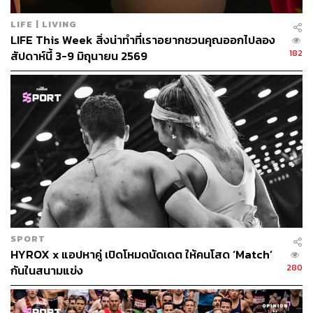
รักกลับบ้านกันนะ
LIFE | LIVING
LIFE This Week สิ่งน่าทำที่เราอยากชวนคุณออกไปลอง
When:
วันนี้
– 15 สิงหาคม 2568
182
สัปดาห์นี้ 3-9 มิถุนายน 2569
Where:
ลาน
ชั้น 2
ICONSIAM
Park
More Info:
ICONSIAM
SPORT
HYROX x แอปหาคู่ เปิดโหมดนัดเดต ให้คนโสด ‘Match’
280
กันในสนามแข่ง