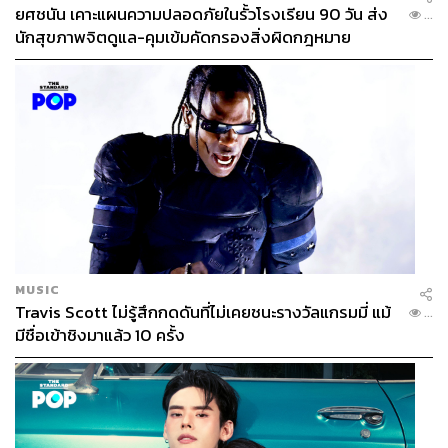
ยศชนัน เคาะแผนความปลอดภัยในรั้วโรงเรียน 90 วัน ส่ง
...
นักสุขภาพจิตดูแล-คุมเข้มคัดกรองสิ่งผิดกฎหมาย
MUSIC
Travis Scott ไม่รู้สึกกดดันที่ไม่เคยชนะรางวัลแกรมมี่ แม้
...
มีชื่อเข้าชิงมาแล้ว 10 ครั้ง