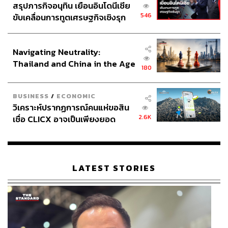
สรุปภารกิจอนุทิน เยือนอินโดนีเซีย
บรรทัดทอง)
546
ขับเคลื่อนการทูตเศรษฐกิจเชิงรุก
More Info:
PINK PARK RUN
ประกาศหุ้นส่วนยุทธศาสตร์ไทย –
อินโดนีเซีย
Navigating Neutrality:
Thailand and China in the Age
180
of a New Global Order
BUSINESS
/
ECONOMIC
วิเคราะห์ปรากฏการณ์คนแห่ขอสิน
2.6K
เชื่อ CLICX อาจเป็นเพียงยอด
ภูเขาน้ำแข็ง ของปัญหาหนี้ครัว
เรือนไทยที่ถูกซุกไว้
LATEST STORIES