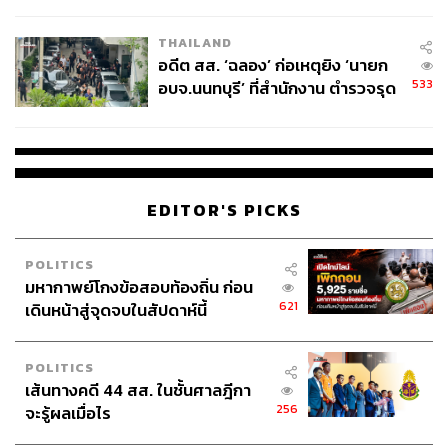
ผู้ใช้ถอดเปลี่ยนแบตเองได้ ก่อนกฎ
EU บังคับปีหน้า
THAILAND
อดีต สส. ‘ฉลอง’ ก่อเหตุยิง ‘นายก
533
อบจ.นนทบุรี’ ที่สำนักงาน ตำรวจรุด
ลงพื้นที่
EDITOR'S PICKS
POLITICS
มหากาพย์โกงข้อสอบท้องถิ่น ก่อน
621
เดินหน้าสู่จุดจบในสัปดาห์นี้
POLITICS
เส้นทางคดี 44 สส. ในชั้นศาลฎีกา
256
จะรู้ผลเมื่อไร