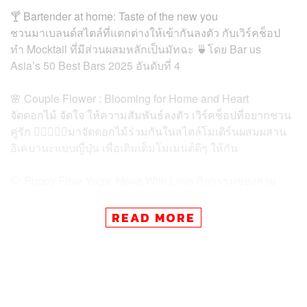
🍸 Bartender at home: Taste of the new you
ชวนมาเบลนด์สไตล์ที่แตกต่างให้เข้ากันลงตัว กับเวิร์คช็อป
ทำ Mocktail ที่มีส่วนผสมหลักเป็นมัทฉะ 🍵โดย Bar us
Asia’s 50 Best Bars 2025 อันดับที่ 4
🌸 Couple Flower : Blooming for Home and Heart
จัดดอกไม้ จัดใจ ให้ความสัมพันธ์ลงตัว เวิร์คช็อปที่อยากชวน
คู่รัก 👩🏻‍❤️‍👨🏻มาจัดดอกไม้ร่วมกันในสไตล์โมเดิร์นผสมผสาน
อิเคบานะแบบญี่ปุ่น เพื่อเติมเต็มโมเมนต์ดีๆ ให้กัน
🐶 Puppy Flow Yoga: Move With Love กิจกรรมของสาย
สุขภาพ และเหล่า Pet parents ที่จะได้ขยับร่างกาย ไปพร้อม
เจ้าขนนุ่มฟูสุดน่ารัก✨
READ MORE
📌 ลงทะเบียนได้แล้ววันนี้ – 28 ส.ค. 2025 เปิดรับเพียง 6 ที่นั่ง
เท่านั้น!
https://forms.gle/HcKanqDGpwsW2E7n9
(*คำตอบมีผลในการคัดเลือกผู้เข้าร่วมกิจกรรม)