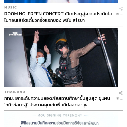
MUSIC
ROOM NO. FREEN CONCERT เปิดประตูสู่ความประทับใจ
...
ในคอนเสิร์ตเดี่ยวครั้งแรกของ ฟรีน สโรชา
THAILAND
กทม. ยกระดับความปลอดภัยสถานศึกษาขั้นสูงสุด ชูแผน
...
‘หนี-ซ่อน-สู้’ ประกาศคุมเข้มพื้นที่ปลอดอาวุธ