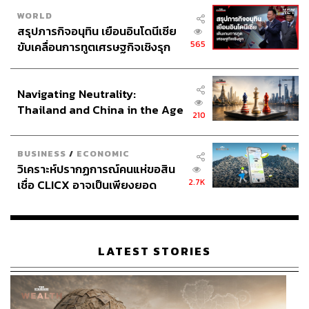
WORLD
สรุปภารกิจอนุทิน เยือนอินโดนีเซีย
565
ขับเคลื่อนการทูตเศรษฐกิจเชิงรุก
ประกาศหุ้นส่วนยุทธศาสตร์ไทย –
อินโดนีเซีย
Navigating Neutrality:
Thailand and China in the Age
210
of a New Global Order
BUSINESS
/
ECONOMIC
วิเคราะห์ปรากฏการณ์คนแห่ขอสิน
2.7K
เชื่อ CLICX อาจเป็นเพียงยอด
ภูเขาน้ำแข็ง ของปัญหาหนี้ครัว
เรือนไทยที่ถูกซุกไว้
LATEST STORIES