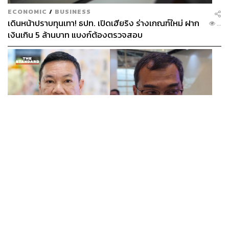
ECONOMIC
/
BUSINESS
เดินหน้าปราบทุนเทา! ธปท. เปิดเฮียริง ร่างเกณฑ์ใหม่ ฝาก
...
เงินเกิน 5 ล้านบาท แบงก์ต้องตรวจสอบ
THAILAND
ปลัด มท. เผยนายกฯ สั่งตั้งด่าน-ตรวจอาวุธทั่วประเทศ
...
ด้านผู้ว่าฯ นนทบุรี ย้ำเป็นความขัดแย้งส่วนตัว