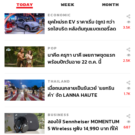
TODAY
WEEK
MONTH
ECONOMIC
ยุคใหม่รถ EV ราคาเริ่ม (ถูก) กว่า
3.5K
รถไฮบริด หลังต้นทุนแบตเตอรี่ลด
ลง - จีนแห่บุกตลาดเกิดใหม่
POP
นาคี๓ ครุฑา นาคี เผยภาพชุดแรก
2.5K
พร้อมปักวันฉาย 22 ต.ค. นี้
THAILAND
เมื่อถนนกลายเป็นรันเวย์ ‘แยกริน
1.7K
คำ’ จัด LANNA HAUTE
COUTURE กลางสายฝน
BUSINESS
ลองใช้ Sennheiser MOMENTUM
687
5 Wireless หูฟัง 14,990 บาท ที่ให้