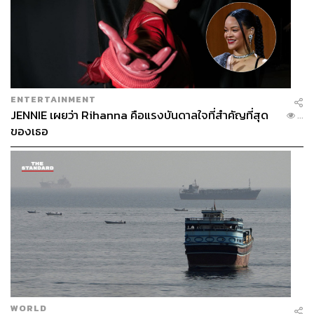
มองเห็นทะเลได้จากหลายมุมของห้อง
แต่ถ้าใครมากับเด็กเล็ก เราแนะนำห้อง
แฟมิลี่ สวีท
เพราะ
นอกจากจะมีสิ่งอำนวยความสะดวกให้กับผู้ใหญ่แล้ว ยังมีที่
นอนพร้อมสไลเดอร์เล็กๆ ให้ได้เล่นอีกด้วย ส่วนใครอยากใกล้
ชิดทะเล ห้องพักแบบ
วิลล่า
ก็น่าสนใจมาก ด้วยการดีไซน์
ENTERTAINMENT
ออกมาคล้ายบ้าน Hobbit สามารถเลือกเป็นแบบ 1 ห้องนอน
JENNIE เผยว่า Rihanna คือแรงบันดาลใจที่สำคัญที่สุด
...
หรือ 2 ห้องนอนได้
ของเธอ
WORLD