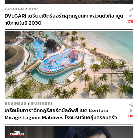
FASHION
/
POP
BVLGARI เตรียมเปิดรีสอร์ตสุดหรูบนเกาะส่วนตัวที่อาบูด
178
าบีภายในปี 2030
BUSINESS
/
BUSINESS
เครือเซ็นทาราฉีกกฎรีสอร์ตมัลดีฟส์ เปิด Centara
1.1K
Mirage Lagoon Maldives โรงแรมจับกลุ่มครอบครัว
ด้วยสวนน้ำ