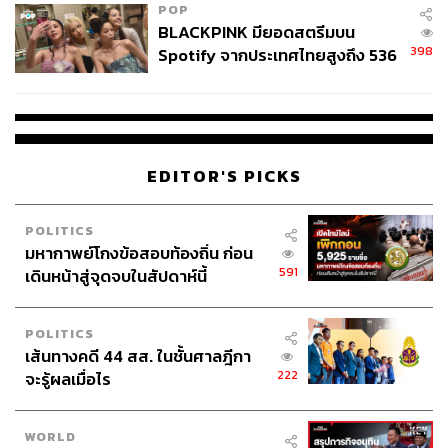
POP
BLACKPINK มียอดสตรีมบน
อีกหนึ่งอย่างที่ขอชื่นชมเลยคือฟิตเนส ที่นี่ใช้เครื่องออกกำลัง
398
Spotify จากประเทศไทยสูงถึง 536
กายจาก Technogym ทั้งหมด ทำให้การเข้ายิมไม่น่าเบื่ออีก
ล้านครั้ง ตลอด 10 ปีที่ผ่านมา
ต่อไป แถมเปิด 24 ชั่วโมงอีกด้วย ว่างตอนไหนก็มาได้เลย
EDITOR'S PICKS
POLITICS
มหากาพย์โกงข้อสอบท้องถิ่น ก่อน
591
เดินหน้าสู่จุดจบในสัปดาห์นี้
POLITICS
เส้นทางคดี 44 สส. ในชั้นศาลฎีกา
222
จะรู้ผลเมื่อไร
WORLD