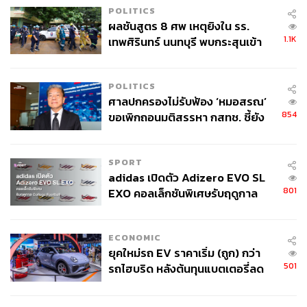
POLITICS
ผลชันสูตร 8 ศพ เหตุยิงใน รร.
1.1K
เทพศิรินทร์ นนทบุรี พบกระสุนเข้า
จุดสำคัญ ‘ศีรษะ-หน้าอก’ ครูถูกยิง
4 นัด จากระยะไกล
POLITICS
ศาลปกครองไม่รับฟ้อง ‘หมอสรณ’
854
ขอเพิกถอนมติสรรหา กสทช. ชี้ยัง
ไม่ใช่ผู้เดือดร้อนเสียหาย
SPORT
adidas เปิดตัว Adizero EVO SL
801
EXO คอลเล็กชันพิเศษรับฤดูกาล
College Football
ECONOMIC
ยุคใหม่รถ EV ราคาเริ่ม (ถูก) กว่า
501
รถไฮบริด หลังต้นทุนแบตเตอรี่ลด
ลง - จีนแห่บุกตลาดเกิดใหม่