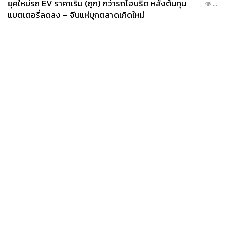
ยุคใหม่รถ EV ราคาเริ่ม (ถูก) กว่ารถไฮบริด หลังต้นทุน
...
แบตเตอรี่ลดลง – จีนแห่บุกตลาดเกิดใหม่
News
Wealth
Pop
โซนอนันตรา สปา ก็เป็นโซนที่ไม่ควรพลาด สำหรับใครอยาก
Podcast
Video
Now
ผ่อนคลายร่างกายจากความเหน็ดเหนื่อย ที่นี่มีทรีตเมนต์ทั้ง
Opinion
Careers
Events
แบบ Single และ Double Suite และที่สำคัญมี
สระไฮโดรพูล
Privacy
About
Contact
Policy
(Hydro Pool)
ที่ใหญ่และสวยงามให้มาแช่เพลินๆ
FOR
ADVERTISING
MEMBERSHIP