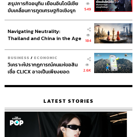
สรุปภารกิจอนุทิน เยือนอินโดนีเซีย
549
ขับเคลื่อนการทูตเศรษฐกิจเชิงรุก
ประกาศหุ้นส่วนยุทธศาสตร์ไทย –
อินโดนีเซีย
Navigating Neutrality:
Thailand and China in the Age
184
of a New Global Order
BUSINESS
/
ECONOMIC
วิเคราะห์ปรากฏการณ์คนแห่ขอสิน
2.6K
เชื่อ CLICX อาจเป็นเพียงยอด
ภูเขาน้ำแข็ง ของปัญหาหนี้ครัว
เรือนไทยที่ถูกซุกไว้
Worth it
LATEST STORIES
ห้องพักของ Anantara Koh Yao Yai ถือว่าเป็นอีกหนึ่งไฮไลต์
ที่พลาดไม่ได้ ทุกห้องพักถูกจัดวางให้รับวิวธรรมชาติ ซึ่งสวย
แตกต่างกันออกไป ห้องพักทั้งหมด 148 ห้อง แบ่งออกเป็น
หลายประเภท ตั้งแต่
ดีลักซ์ ซีวิว สวีท
ขนาด 90 ตารางเมตร