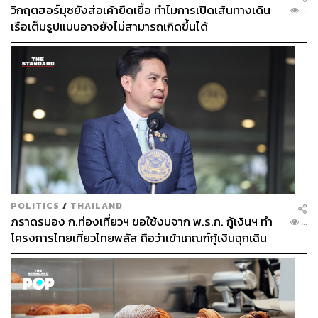
วิกฤตฮอร์มุซยังส่อเค้ายืดเยื้อ ทำไมการเปิดเส้นทางเดิน
...
เรือเต็มรูปแบบอาจยังไม่สามารถเกิดขึ้นได้
แต่ห้องพักที่เราได้มาลองนอนคือ
ซีวิว พูล เพนท์เฮาส์
ขนาด
366 ตารางเมตร เหมาะมากสำหรับวันหยุดที่ต้องแอบหอบ
งานมาทำบ้าง หรือจะมาแบบคู่เดตก็เหมาะเช่นกัน ภายใน
แบ่งออกเป็น 2 ชั้น ชั้นล่างเป็นห้องพัก มีห้องรับแขก ห้องนอน
ห้องน้ำ อ่างอาบน้ำ ส่วนชั้นบนเป็นระเบียงขนาดใหญ่ มีสระ
ว่ายน้ำ มองเห็นวิวทะเลได้แบบเต็มๆ ตา
POLITICS
/
THAILAND
ภราดรมอง ก.ท่องเที่ยวฯ ขอใช้งบจาก พ.ร.ก. กู้เงินฯ ทำ
...
โครงการไทยเที่ยวไทยพลัส ถือว่าเข้าเกณฑ์กู้เงินฉุกเฉิน