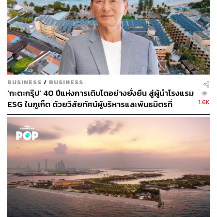
ยามเดินเล่นในรีสอร์ตก็จะได้ความรู้สึกที่ชิลไปอีกแบบ เพราะ
จะได้เจอกับความชุ่มชื่นของต้นไม้หลายพันธุ์ และเจ้าของยัง
ได้ออกแนวคิดให้ถนนที่นี่กว้างเป็นพิเศษ เผื่อใครอยากวิ่งออก
กำลังกายชิลๆ ก็ทำได้ และอีกอย่างที่สำคัญ ภายในรีสอร์ตจะ
ไม่อนุญาตให้รถภายนอกเข้ามาเลย เพราะฉะนั้นเดินเล่นที่นี่
BUSINESS
/
BUSINESS
ปลอดภัยแน่นอน
‘กะตะกรุ๊ป’ 40 ปีแห่งการเติบโตอย่างยั่งยืน สู่ผู้นำโรงแรม
1.6K
ESG ในภูเก็ต ด้วยวิสัยทัศน์ผู้บริหารและพันธมิตรที่
แข็งแกร่ง