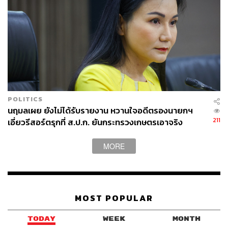
POLITICS
สิ่งอำนวยความสะดวกภายในรีสอร์ตถือว่าให้มาครบ ที่นี่มีทั้ง
นฤมลเผย ยังไม่ได้รับรายงาน หวานใจอดีตรองนายกฯ
สระว่ายน้ำ สไลเดอร์ที่เด็กๆ น่าจะชอบ ส่วนน้องๆ คนไหน
211
เอี่ยวรีสอร์ตรุกที่ ส.ป.ก. ยันกระทรวงเกษตรเอาจริง
อยากทำกิจกรรมอื่นๆ เช่น วาดรูป ระบายสี เล่นบ้านบอล ที่นี่
ดำเนินการตามกระบวนการ
ก็มี Kid’s Club ที่ใหญ่มากๆ รองรับอยู่ แถมยังมีพี่เลี้ยงเด็ก
MORE
คอยดูแลอยู่ตลอดอีกด้วย
MOST POPULAR
TODAY
WEEK
MONTH