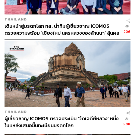
THAILAND
เดินหน้าสู่มรดกโลก ทส. นำทีมผู้เชี่ยวชาญ ICOMOS
206
ตรวจความพร้อม ‘เชียงใหม่ นครหลวงของล้านนา’ ลุ้นผล
พิจารณาปีหน้า
THAILAND
ผู้เชี่ยวชาญ ICOMOS ตรวจประเมิน ‘วัดเจดีย์หลวง’ หนึ่ง
5.0K
ในแหล่งเสนอขึ้นทะเบียนมรดกโลก