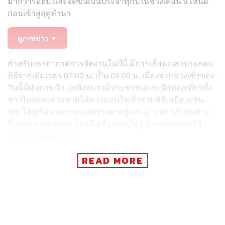
มากว่าร้อยปี และจัดขึ้นเป็นประจำทุกปีในช่วงเดือน 9 เหนือ
ก่อนเข้าสู่ฤดูทำนา
ดูภาพข่าว ▼
สำหรับบรรยากาศการจัดงานในปีนี้ มีการเลื่อนเวลาประกอบ
พิธีจากเดิมเวลา 07.00 น. เป็น 09.00 น. เนื่องจากช่วงเช้าของ
วันนี้มีฝนตกหนัก แต่ยังพบว่ามีประชาชนและนักท่องเที่ยวทั้ง
ชาวไทยและต่างชาติให้ความสนใจเข้าร่วมพิธีเหมือนเช่น
เคย โดยเริ่มจากการบวงสรวงศาลปู่แสะ-ย่าแสะ บริเวณทาง
ขึ้นพระธาตุดอยคำ โดยมีเครื่องเซ่นไหว้ ข้าวตอก-ดอกไม้
และอาหารคาวหวาน
ก่อนจะเคลื่อนขบวนอัญเชิญ ‘ผ้าบฎ’ โบราณจากวัดป่าชี ซึ่ง
READ MORE
มีอายุกว่า 100 ปี นำไปผูกไว้บริเวณลานพิธี โดยชาวบ้านเชื่อ
ว่าการโบกสะบัดของผ้าบฎเป็นสัญญาณว่าพระพุทธเจ้ารับรู้
ถึงพิธีกรรม และเตือนให้ปู่แสะ-ย่าแสะทำหน้าที่ปกปักรักษา
ผืนป่าดอยสุเทพและดอยคำ