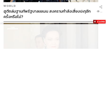
WORLD
ฮูตีถล่มฐานทัพรัฐบาลเยเมน สงครามกำลังเสี่ยงปะทุอีก
...
ครั้งหรือไม่?
THAILAND
/
POLITICS
ศุภจีขอดูความเหมาะสม ใช้งบประมาณหรือเงินกู้ ‘ไทยเที่ยว
...
ไทยพลัส’ บอกหากมี ‘ไทยช่วยไทยพลัส เฟส 2’ ไม่จำเป็น
ต้องออกพร้อมกัน