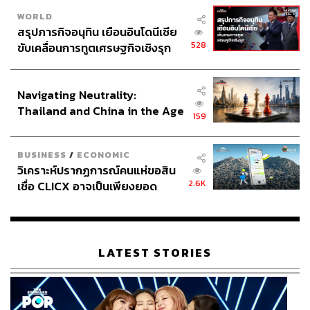
THE STANDARD TEAM
WORLD
กองบรรณาธิการ THE STANDARD
สรุปภารกิจอนุทิน เยือนอินโดนีเซีย
528
ขับเคลื่อนการทูตเศรษฐกิจเชิงรุก
ประกาศหุ้นส่วนยุทธศาสตร์ไทย –
ABOUT THE PHOTOGRAPHER
อินโดนีเซีย
พงศ์มนัส ทาศิริ
Navigating Neutrality:
ช่างภาพประจำการเชียงใหม่ สำนักข่าว THE
Thailand and China in the Age
STANDARD
159
of a New Global Order
BUSINESS
/
ECONOMIC
วิเคราะห์ปรากฏการณ์คนแห่ขอสิน
2.6K
เชื่อ CLICX อาจเป็นเพียงยอด
ภูเขาน้ำแข็ง ของปัญหาหนี้ครัว
เรือนไทยที่ถูกซุกไว้
LATEST STORIES