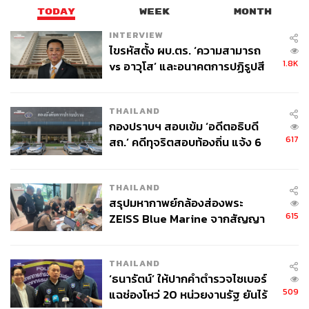
TODAY
WEEK
MONTH
INTERVIEW
ไขรหัสตั้ง ผบ.ตร. ‘ความสามารถ
1.8K
vs อาวุโส’ และอนาคตการปฏิรูปสี
กากี กับ พล.ต.อ. เอก อังสนานนท์
THAILAND
กองปราบฯ สอบเข้ม ‘อดีตอธิบดี
617
สถ.’ คดีทุจริตสอบท้องถิ่น แจ้ง 6
ข้อหาหนัก จ่อชง ป.ป.ช. 12 ส.ค. นี้
THAILAND
สรุปมหากาพย์กล้องส่องพระ
615
ZEISS Blue Marine จากสัญญา
ผลิต 8.3 ล้าน สู่ข้อพิพาท ‘มา
เวลล์ฯ’ ฟ้อง ‘โทน บางแค’ ผิดนัด
THAILAND
จ่ายหนี้-แอบระบุแบรนด์
‘ธนารัตน์’ ให้ปากคำตำรวจไซเบอร์
509
แฉช่องโหว่ 20 หน่วยงานรัฐ ยันไร้