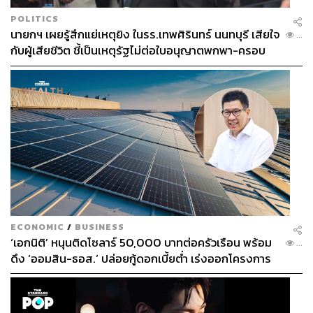
POLITICS
นายกฯ เผยรู้สึกแย่เหตุยิง ในรร.เทพศิรินทร์ นนทบุรี เสียใจ
...
กับผู้เสียชีวิต ชี้เป็นเหตุรัฐไม่ต่อใบอนุญาตพกพา-ครอบ
ครองปืน
ECONOMIC
/
BUSINESS
‘เอกนิติ’ หนุนติดโซลาร์ 50,000 บาทต่อครัวเรือน พร้อม
...
ดึง ‘ออมสิน-ธอส.’ ปล่อยกู้ดอกเบี้ยต่ำ เร่งออกโครงการ
ภายใน 1 เดือน