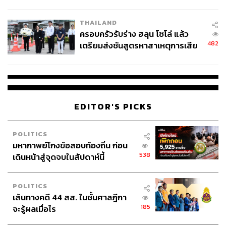
นัยทางการเมือง
THAILAND
ครอบครัวรับร่าง ฮลุน โซโล่ แล้ว
482
เตรียมส่งชันสูตรหาสาเหตุการเสีย
ชีวิต
TAGS:
เชียงใหม่
ดอยคำ
ดอยสุเทพ
ชาวลัวะ
EDITOR'S PICKS
POLITICS
มหากาพย์โกงข้อสอบท้องถิ่น ก่อน
538
เดินหน้าสู่จุดจบในสัปดาห์นี้
123
POLITICS
เส้นทางคดี 44 สส. ในชั้นศาลฎีกา
185
จะรู้ผลเมื่อไร
ABOUT THE AUTHOR