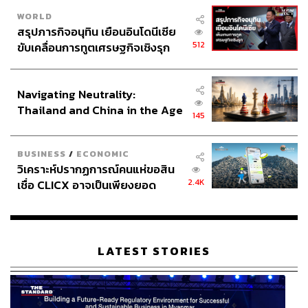
WORLD
สรุปภารกิจอนุทิน เยือนอินโดนีเซีย
512
ขับเคลื่อนการทูตเศรษฐกิจเชิงรุก
ประกาศหุ้นส่วนยุทธศาสตร์ไทย –
อินโดนีเซีย
Navigating Neutrality:
Thailand and China in the Age
145
of a New Global Order
BUSINESS
/
ECONOMIC
วิเคราะห์ปรากฏการณ์คนแห่ขอสิน
2.4K
เชื่อ CLICX อาจเป็นเพียงยอด
ภูเขาน้ำแข็ง ของปัญหาหนี้ครัว
เรือนไทยที่ถูกซุกไว้
LATEST STORIES