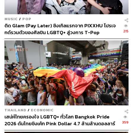
MUSIC
/
POP
ติด Glam (Pay Later) ซิงเกิลแรกจาก PIXXHU โปรเจ
215
กต์รวมตัวของศิลปิน LGBTQ+ สู่วงการ T-Pop
THAILAND
/
ECONOMIC
เสน่ห์ไทยครองใจ LGBTQ+ ทั่วโลก Bangkok Pride
359
2026 ดันไทยชิงเค้ก Pink Dollar 4.7 ล้านล้านดอลลาร์