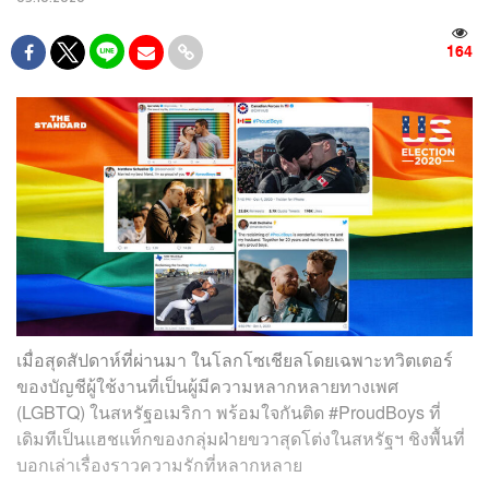
164
เมื่อสุดสัปดาห์ที่ผ่านมา ในโลกโซเชียลโดยเฉพาะทวิตเตอร์
ของบัญชีผู้ใช้งานที่เป็นผู้มีความหลากหลายทางเพศ
(LGBTQ) ในสหรัฐอเมริกา พร้อมใจกันติด #ProudBoys ที่
เดิมทีเป็นแฮชแท็กของกลุ่มฝ่ายขวาสุดโต่งในสหรัฐฯ ชิงพื้นที่
บอกเล่าเรื่องราวความรักที่หลากหลาย