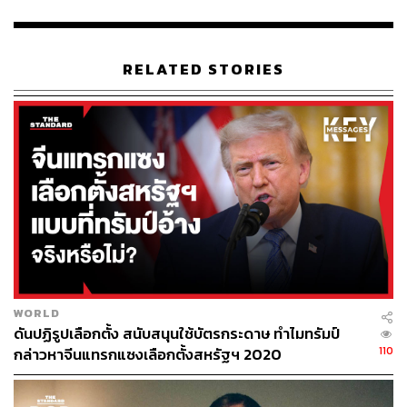
images-idUSKBN26P0WO
edition.cnn.com/2020/10/04/us/proud-boys-twitter-ha
shtag-gay-men-trnd/index.html
www.abc.net.au/news/2020-10-05/twitter-flooded-wit
RELATED STORIES
h-gay-pride-images-using-proudboys/12731894
TAGS:
LGBTQIA+
US Election 2020
เลือกตั้งสหรัฐฯ
164
WORLD
ดันปฏิรูปเลือกตั้ง สนับสนุนใช้บัตรกระดาษ ทำไมทรัมป์
110
กล่าวหาจีนแทรกแซงเลือกตั้งสหรัฐฯ 2020
ABOUT THE AUTHOR
ณรงค์กร มโนจันทร์เพ็ญ