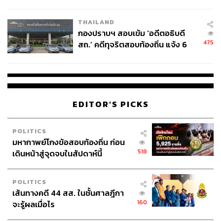
โลกภายใน 6 วัน
THAILAND
กองปราบฯ สอบเข้ม ‘อดีตอธิบดี
475
สถ.’ คดีทุจริตสอบท้องถิ่น แจ้ง 6
ข้อหาหนัก จ่อชง ป.ป.ช. 12 ส.ค. นี้
EDITOR'S PICKS
POLITICS
มหากาพย์โกงข้อสอบท้องถิ่น ก่อน
518
เดินหน้าสู่จุดจบในสัปดาห์นี้
POLITICS
เส้นทางคดี 44 สส. ในชั้นศาลฎีกา
160
จะรู้ผลเมื่อไร