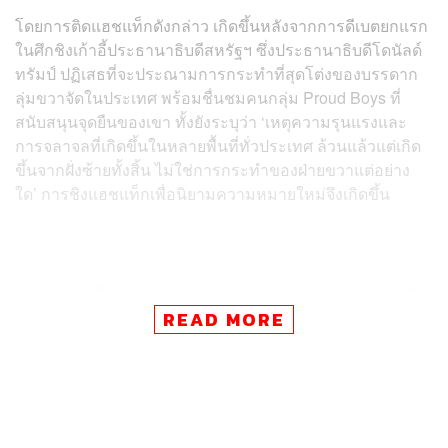
โดยการติดแฮชแท็กดังกล่าว เกิดขึ้นหลังจากการดีเบตยกแรก
ในศึกชิงเก้าอี้ประธานาธิบดีสหรัฐฯ ซึ่งประธานาธิบดีโดนัลด์
ทรัมป์ ปฏิเสธที่จะประณามการกระทำที่สุดโต่งของบรรดาก
ลุ่มขวาจัดในประเทศ พร้อมชื่นชมคนกลุ่ม Proud Boys ที่
สนับสนุนจุดยืนของเขา ทั้งยังระบุว่า ‘เหตุความรุนแรงและ
การจลาจลที่เกิดขึ้นในหลายพื้นที่ทั่วประเทศ ล้วนแล้วแต่เกิด
ขึ้นจากฝั่งซ้ายทั้งสิ้น ไม่ใช่การกระทำของฝ่ายขวาแต่อย่าง
ใด’ การชิงแฮชแท็กเพื่อนิยามความหมายใหม่จึงเกิดขึ้น
#ProudBoys
pic.twitter.com/rEFL7
READ MORE
xIqXu
— Canadian Forces in
(@CAFinUS)
October 4, 2020