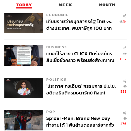
TODAY
WEEK
MONTH
ECONOMIC
เทียบรายจ่ายบุคลากรรัฐ ไทย vs.
1K
ต่างประเทศ: พบภาษีทุก 100 บาท
ของคนไทยใช้ไปกับข้าราชการเฉียด
40 บาท
BUSINESS
แบงก์ไร้สาขา CLICX ปิดรับสมัคร
837
สินเชื่อชั่วคราว พร้อมส่งสัญญาณ
เตือนกลุ่มกู้เงินผิดวัตถุประสงค์-ให้
ข้อมูลเท็จ เตรียมดำเนินคดีเด็ดขาด
POLITICS
‘ประภาศ คงเอียด’ กรรมการ ป.ป.ช.
553
อดีตอธิบดีกรมธนารักษ์ ถึงแก่
อนิจกรรม
POP
Spider-Man: Brand New Day
476
ทำรายได้ 1 พันล้านดอลลาร์จากทั่ว