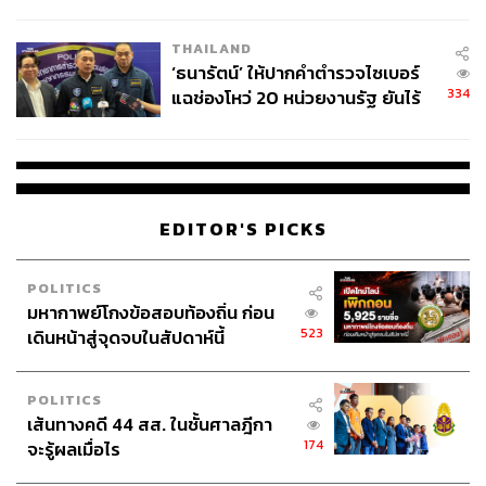
ผลิต 8.3 ล้าน สู่ข้อพิพาท ‘มา
เวลล์ฯ’ ฟ้อง ‘โทน บางแค’ ผิดนัด
THAILAND
จ่ายหนี้-แอบระบุแบรนด์
‘ธนารัตน์’ ให้ปากคำตำรวจไซเบอร์
334
แฉช่องโหว่ 20 หน่วยงานรัฐ ยันไร้
นัยทางการเมือง
EDITOR'S PICKS
POLITICS
มหากาพย์โกงข้อสอบท้องถิ่น ก่อน
523
เดินหน้าสู่จุดจบในสัปดาห์นี้
POLITICS
เส้นทางคดี 44 สส. ในชั้นศาลฎีกา
174
จะรู้ผลเมื่อไร