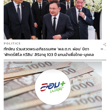
POLITICS
ทักษิณ ร่วมสวดพระอภิธรรมศพ ‘พล.ต.ท. ผ่อน’ บิดา
...
‘พักตร์พิไล ทวีสิน’ สิริอายุ 103 ปี แกนนำเพื่อไทย-บุคคล
หลากวงการร่วมอาลัย