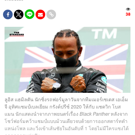
38
ลูอิส แฮมิลตัน นักซิ่งรถฟอร์มูลาวันจากทีมเมอร์เซเดส เอเอ็ม
จี อุทิศแชมป์เบลเยียม กรังด์ปรีซ์ 2020 ให้กับ แชดวิก โบส
แมน นักแสดงนำจากภาพยนตร์เรื่อง
Black Panther
หลังจาก
โชว์ฟอร์มคว้าแชมป์แบบม้วนเดียวจบด้วยการออกสตาร์ทตำ
แหน่งโพล และวิ่งเข้าเส้นชัยในอันดับที่ 1 โดยไม่มีใครแซงได้