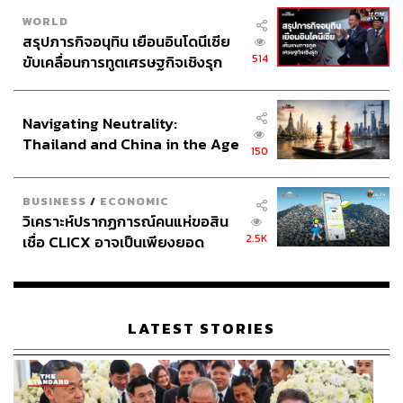
WORLD
สรุปภารกิจอนุทิน เยือนอินโดนีเซีย
514
ขับเคลื่อนการทูตเศรษฐกิจเชิงรุก
ประกาศหุ้นส่วนยุทธศาสตร์ไทย –
อินโดนีเซีย
Navigating Neutrality:
Thailand and China in the Age
150
of a New Global Order
BUSINESS
/
ECONOMIC
วิเคราะห์ปรากฏการณ์คนแห่ขอสิน
2.5K
เชื่อ CLICX อาจเป็นเพียงยอด
ภูเขาน้ำแข็ง ของปัญหาหนี้ครัว
เรือนไทยที่ถูกซุกไว้
LATEST STORIES