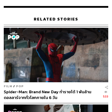
พิสูจน์อักษร: ภาสิณี เพิ่มพันธุ์พงศ์
อ้างอิง:
RELATED STORIES
https://www.instagram.com/p/CEhVickBE1u/?utm_so
urce=ig_web_copy_link
https://www.bbc.com/sport/formula1/53966581
TAGS:
Black Panther
Lewis Hamilton
F1
Belgian Grand Prix
FILM
/
POP
Spider-Man: Brand New Day ทำรายได้ 1 พันล้าน
533
ดอลลาร์จากทั่วโลกภายใน 6 วัน
38