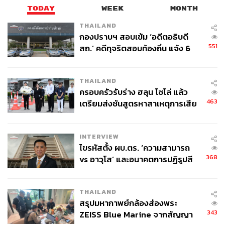
TODAY
WEEK
MONTH
THAILAND
กองปราบฯ สอบเข้ม ‘อดีตอธิบดี
551
สถ.’ คดีทุจริตสอบท้องถิ่น แจ้ง 6
ข้อหาหนัก จ่อชง ป.ป.ช. 12 ส.ค. นี้
THAILAND
ครอบครัวรับร่าง ฮลุน โซโล่ แล้ว
463
เตรียมส่งชันสูตรหาสาเหตุการเสีย
ชีวิต
INTERVIEW
ไขรหัสตั้ง ผบ.ตร. ‘ความสามารถ
368
vs อาวุโส’ และอนาคตการปฏิรูปสี
กากี กับ พล.ต.อ. เอก อังสนานนท์
THAILAND
สรุปมหากาพย์กล้องส่องพระ
343
ZEISS Blue Marine จากสัญญา