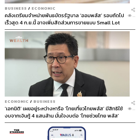
BUSINESS
/
ECONOMIC
คลังเตรียมจำหน่ายพันธบัตรรัฐบาล ‘ออมพลัส’ รอบถัดไป
...
เร็วสุด 4 ก.ย.นี้ อาจเพิ่มสัดส่วนการขายแบบ Small Lot
First มากขึ้น
ECONOMIC
/
BUSINESS
‘เอกนิติ’ เผยอยู่ระหว่างหารือ ‘ไทยเที่ยวไทยพลัส’ มีสิทธิใช้
...
งบจากเงินกู้ 4 แสนล้าน มั่นใจงบต่อ ‘ไทยช่วยไทย พลัส’
เฟส 2 มีเพียงพอ