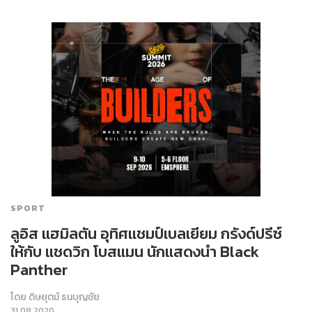
SPORT
ลูอิส แฮมิลตัน อุทิศแชมป์เบลเยียม กรังด์ปรีซ์
ให้กับ แชดวิก โบสแมน นักแสดงนำ Black
Panther
โดย
ดิษยุตม์ ธนบุญชัย
31.08.2020