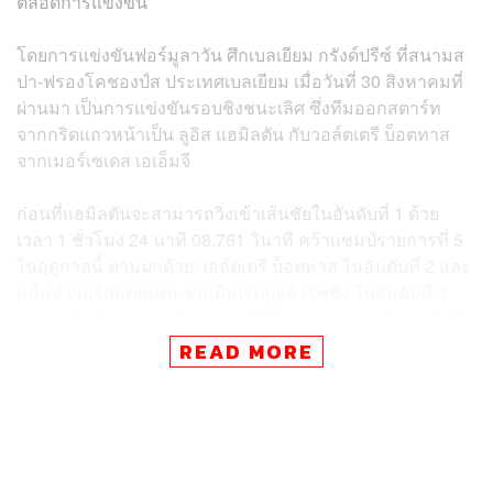
ตลอดการแข่งขัน
โดยการแข่งขันฟอร์มูลาวัน ศึกเบลเยียม กรังด์ปรีซ์ ที่สนามส
ปา-ฟรองโคชองป์ส ประเทศเบลเยียม เมื่อวันที่ 30 สิงหาคมที่
ผ่านมา เป็นการแข่งขันรอบชิงชนะเลิศ ซึ่งทีมออกสตาร์ท
จากกริดแถวหน้าเป็น ลูอิส แฮมิลตัน กับวอล์ตเตรี บ็อตทาส
จากเมอร์เซเดส เอเอ็มจี
ก่อนที่แฮมิลตันจะสามารถวิ่งเข้าเส้นชัยในอันดับที่ 1 ด้วย
เวลา 1 ชั่วโมง 24 นาที 08.761 วินาที คว้าแชมป์รายการที่ 5
ในฤดูกาลนี้ ตามมาด้วย วอล์ตเตรี บ็อตทาส ในอันดับที่ 2 และ
แม็กซ์ เวอร์สแตพเพน จากทีมเรดบูลล์ เรซซิง ในอันดับที่ 3
ส่วน อเล็กซ์ อัลบอน นักขับลูกครึ่งไทย-อังกฤษ จบในอันดับที่
6
READ MORE
หลังจบการแข่งขัน แฮมิลตันได้โพสต์ข้อความผ่านอินสตาแก
รม อุทิศชัยชนะให้กับ แชดวิก โบสแมน ที่เพิ่งเสียชีวิตด้วยวัย
43 ปี จากโรคมะเร็งลำไส้ใหญ่ เมื่อวันที่ 29 สิงหาคมที่ผ่าน
มา