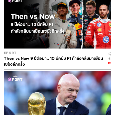
ABOUT THE AUTHOR
ดิษยุตม์ ธนบุญชัย
บรรณาธิการข่าวกีฬา สำนักข่าว THE
STANDARD
SPORT
Then vs Now 9 ปีต่อมา… 10 นักขับ F1 กำลังกลับมาเยือน
81
เซปังอีกครั้ง