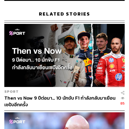
สำหรับการตัดสินใจต่อสัญญากับทีมครั้งนี้ ทำให้ ลูอิส แฮมิล
ตัน สามารถเดินหน้าตามเป้าหมายที่จะไล่ล่าแชมป์โลกสมัยที่
RELATED STORIES
8 ซึ่งหากเขาทำสำเร็จก็จะเป็นแชมป์โลกสมัยที่ 7 ภายในช่วง
เวลา 8 ปี
พิสูจน์อักษร: ลักษณ์นารา พักตร์เพียงจันทร์
อ้างอิง:
https://www.formula1.com/en/latest/article.breaking-l
ewis-hamilton-and-mercedes-agree-new-contract-for
-2021.4ppL2okK1mDNn775nluEmb.html
TAGS:
Lewis Hamilton
F1
Mercedes-AMG
SPORT
Then vs Now 9 ปีต่อมา… 10 นักขับ F1 กำลังกลับมาเยือน
85
เซปังอีกครั้ง