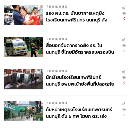
THAILAND
รอง ผบ.ตร. บัญชาการเหตุยิง
0
โรงเรียนเทพศิรินทร์ นนทบุรี สั่ง
ค้นหา 2 รอบยืนยันไร้คนติดค้าง พบ
ศพปู่-ย่าที่บ้านพักผู้ก่อเหตุ
THAILAND
สื่อนอกจับตากราดยิง รร. ใน
0
นนทบุรี ชี้ไทยมีอัตราครอบครองปืน
สูงในระดับต้นของภูมิภาค
THAILAND
นักเรียนโรงเรียนเทพศิรินทร์
0
นนทบุรี อพยพเข้ายังพื้นที่ปลอดภัย
ชั่วคราว หลังเหตุใช้อาวุธปืนภายใน
โรงเรียนคลี่คลาย
THAILAND
คืบหน้าเหตุยิงโรงเรียนเทพศิรินทร์
0
นนทบุรี ดับ 6 ศพ โฆษก ตร. เร่ง
สอบปมขโมยปืนปู่ก่อเหตุ