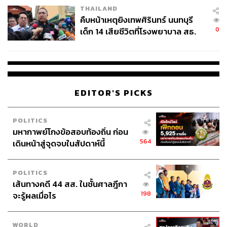
THAILAND
คืบหน้าเหตุยิงเทพศิรินทร์ นนทบุรี
0
เด็ก 14 เสียชีวิตที่โรงพยาบาล สธ.
ยืนยันครูเสียชีวิต 5 ราย เจ็บ 22
ราย
EDITOR'S PICKS
POLITICS
มหากาพย์โกงข้อสอบท้องถิ่น ก่อน
564
เดินหน้าสู่จุดจบในสัปดาห์นี้
POLITICS
เส้นทางคดี 44 สส. ในชั้นศาลฎีกา
198
จะรู้ผลเมื่อไร
WORLD