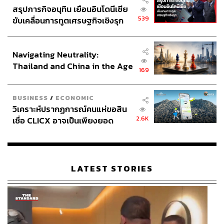
สรุปภารกิจอนุทิน เยือนอินโดนีเซีย
539
ขับเคลื่อนการทูตเศรษฐกิจเชิงรุก
ประกาศหุ้นส่วนยุทธศาสตร์ไทย –
อินโดนีเซีย
Navigating Neutrality:
Thailand and China in the Age
169
of a New Global Order
BUSINESS
/
ECONOMIC
วิเคราะห์ปรากฏการณ์คนแห่ขอสิน
2.6K
เชื่อ CLICX อาจเป็นเพียงยอด
ภูเขาน้ำแข็ง ของปัญหาหนี้ครัว
เรือนไทยที่ถูกซุกไว้
LATEST STORIES