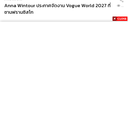
Anna Wintour ประกาศจัดงาน Vogue World 2027 ที่
...
ซานฟรานซิสโก
News
Wealth
Pop
Podcast
Video
Now
Opinion
Careers
Events
Privacy
About
Contact
Policy
FOR
ADVERTISING
MEMBERSHIP