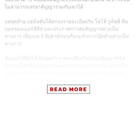
ไม่สามารถเจรจาสัญญาร่วมกับเขาได้
แต่สุดท้าย แฮมิลตันได้ตกลงรายละเอียดกับ โตโต้ วูล์ฟฟ์ ทีม
บอสของเมอร์ซีดีส และประกาศการต่อสัญญาอย่างเป็น
ทางการ เพียงแค่ 3 สัปดาห์ก่อนทีมจะทำการเปิดตัวอย่างเป็น
ทางการ
ทีมเมอร์ซีดีสได้เปิดเผยว่า รายละเอียดใหม่ของสัญญามีข้อ
กำหนดให้สนับสนุนความหลากหลาย และการมีส่วนร่วมใน
การแข่งขันมอเตอร์สปอร์ต โดยทีมและแฮมิลตันจะร่วมกัน
จัดตั้งมูลนิธิ เพื่อสนับสนุนความหลากหลายในการมีส่วนร่วม
ทุกรูปแบบในการแข่งขัน
READ MORE
“ผมตื่นเต้นที่จะก้าวเข้าสู่ฤดูกาลที่ 9 กับทีมเมอร์ซีดีส ทีมของ
เราได้สร้างความสำเร็จร่วมกัน และเรารู้สึกตื่นเต้นที่จะสร้าง
ความสำเร็จมากยิ่งขึ้นไปอีก เช่นเดียวกันก็มองหาพื้นที่ที่เรา
จะสามารถพัฒนาได้ทั้งในและนอกสนาม” แฮมิลตันกล่าว
หลังเซ็นสัญญา