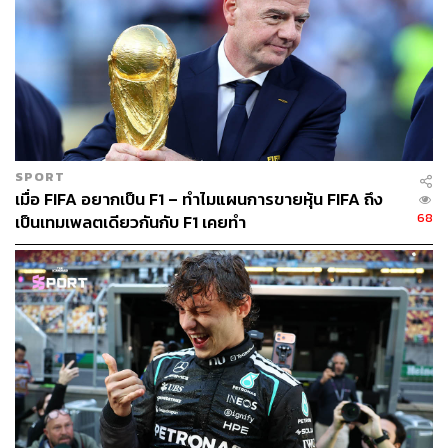
129
ABOUT THE AUTHOR
ดิษยุตม์ ธนบุญชัย
บรรณาธิการข่าวกีฬา สำนักข่าว THE
STANDARD
SPORT
เมื่อ FIFA อยากเป็น F1 – ทำไมแผนการขายหุ้น FIFA ถึง
68
เป็นเทมเพลตเดียวกันกับ F1 เคยทำ