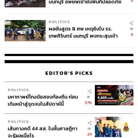
0
นนทบุรี อพยพเข้ายังพื้นที่ปลอดภัย
ชั่วคราว หลังเหตุใช้อาวุธปืนภายใน
โรงเรียนคลี่คลาย
POLITICS
ผลชันสูตร 8 ศพ เหตุยิงใน รร.
0
เทพศิรินทร์ นนทบุรี พบกระสุนเข้า
จุดสำคัญ ‘ศีรษะ-หน้าอก’ ครูถูกยิง
4 นัด จากระยะไกล
EDITOR'S PICKS
POLITICS
มหากาพย์โกงข้อสอบท้องถิ่น ก่อน
576
เดินหน้าสู่จุดจบในสัปดาห์นี้
POLITICS
เส้นทางคดี 44 สส. ในชั้นศาลฎีกา
211
จะรู้ผลเมื่อไร