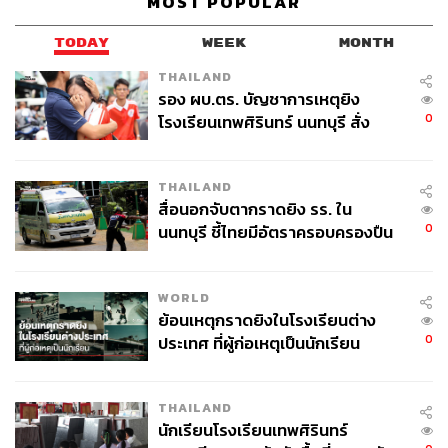
MOST POPULAR
ABOUT THE AUTHOR
THE STANDARD POP TEAM
TODAY
WEEK
MONTH
ALL THINGS THAT SHAPE AND SHIFT
THAILAND
CULTURE. Instagram / Facebook / Twitter :
รอง ผบ.ตร. บัญชาการเหตุยิง
thestandardpop
0
โรงเรียนเทพศิรินทร์ นนทบุรี สั่ง
ค้นหา 2 รอบยืนยันไร้คนติดค้าง พบ
ศพปู่-ย่าที่บ้านพักผู้ก่อเหตุ
THAILAND
สื่อนอกจับตากราดยิง รร. ใน
0
นนทบุรี ชี้ไทยมีอัตราครอบครองปืน
สูงในระดับต้นของภูมิภาค
WORLD
ย้อนเหตุกราดยิงในโรงเรียนต่าง
0
ประเทศ ที่ผู้ก่อเหตุเป็นนักเรียน
THAILAND
นักเรียนโรงเรียนเทพศิรินทร์