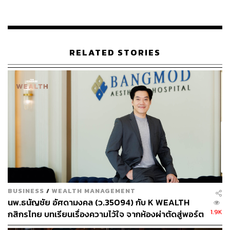
ส่วนแรก เอาใจคอเพลงที่คิดถึงดนตรีสดกับรายการ
LEO
Night Live Stage
ที่เปิดพื้นที่เพื่อช่วยเหลือนักดนตรีกลาง
คืนให้มาโชว์ฝีมือเต็มที่ เพื่อสร้างรายได้ในช่วงที่ร้านเหล้าปิด
RELATED STORIES
และให้ได้ฟังกันอย่างจุใจผ่านหน้าจอโซเชียล ทุกวันจันทร์-
พฤหัสบดี ตั้งแต่เวลา 18.00 น. เป็นต้นไป
BUSINESS
/
WEALTH MANAGEMENT
นพ.ธนัญชัย อัศดามงคล (ว.35094) กับ K WEALTH
1.9K
กสิกรไทย บทเรียนเรื่องความไว้ใจ จากห้องผ่าตัดสู่พอร์ต
การลงทุน [เนื้อหาสนับสนุนโดยธนาคารกสิกรไทย]