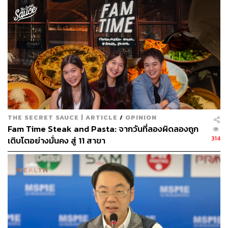
ส่วนที่สอง ตื่นเต้นไปกับรูปแบบรายการสุดฮิตอย่างการ
‘Unbox’ หรือ เปิดกล่อง ในรายการ
LEO Box Stage
ที่จะช่วย
เหลือและให้โอกาสผู้ประกอบการ SMEs ในการโปรโมต
สินค้า และยังมีดนตรีมันๆ จากศิลปินชื่อดัง อาทิ เอิ๊ต ภัทรวี,
Season Five, สงกรานต์ และ Three Man Down ที่จะมาร่วม
เปิดกล่องไปด้วยกัน ทุกวันเสาร์ เวลา 20.00 น. เป็นต้นไป
THE SECRET SAUCE | ARTICLE
/
OPINION
Fam Time Steak and Pasta: จากวันที่ลองผิดลองถูก
314
เติบโตอย่างมั่นคง สู่ 11 สาขา
ส่วนที่สาม สายท่องเที่ยวและสายกินต้องไปพลาด กับรายการ