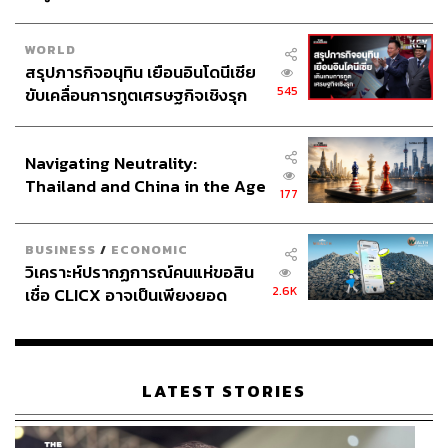
WORLD
สรุปภารกิจอนุทิน เยือนอินโดนีเซีย
545
ขับเคลื่อนการทูตเศรษฐกิจเชิงรุก
ประกาศหุ้นส่วนยุทธศาสตร์ไทย –
อินโดนีเซีย
Navigating Neutrality:
Thailand and China in the Age
177
of a New Global Order
BUSINESS
/
ECONOMIC
วิเคราะห์ปรากฏการณ์คนแห่ขอสิน
2.6K
เชื่อ CLICX อาจเป็นเพียงยอด
ภูเขาน้ำแข็ง ของปัญหาหนี้ครัว
เรือนไทยที่ถูกซุกไว้
LATEST STORIES