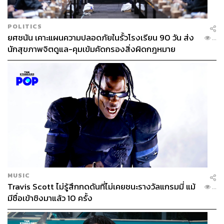
POLITICS
ยศชนัน เคาะแผนความปลอดภัยในรั้วโรงเรียน 90 วัน ส่ง
...
นักสุขภาพจิตดูแล-คุมเข้มคัดกรองสิ่งผิดกฎหมาย
MUSIC
Travis Scott ไม่รู้สึกกดดันที่ไม่เคยชนะรางวัลแกรมมี่ แม้
...
มีชื่อเข้าชิงมาแล้ว 10 ครั้ง