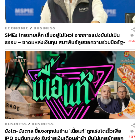
LEO Food Stage
ของคู่หู เป๊ก วง Zeal และ ตั้ม วราวุธ ที่จะ
ร่วมช่วยเหลือร้านอาหารโลคัล พาลัดเลาะไปในย่านดังต่างๆ
เพื่อพูดคุยกับเจ้าของร้าน รีวิวเมนูเด็ด และช่วยโปรโมตร้าน
อาหารแต่ละย่าน โดยจะออกอากาศทุกวันอาทิตย์ เวลา
ECONOMIC
/
BUSINESS
SMEs ไทยรายเล็ก เริ่มอยู่ไม่ไหว! จากการแข่งขันไม่เป็น
19.00 น.
266
ธรรม – ขาดแหล่งเงินทุน สมาพันธ์ลุยขอความร่วมมือรัฐ-
เอกชนเร่งแก้
สำหรับ ‘leo Stage’ เป็นอีกแคมเปญที่ลีโอจัดขึ้นต่อเนื่องจาก
แคมเปญ ‘เราไม่ทิ้งกันมันส์กว่า’ เมื่อปี 2563 โดยช่วยเหลือก
ลุ่มคนจากหลากหลายอาชีพ เปิดพื้นที่ให้ร้านอาหาร ร้านค้า
ต่างๆ มีโอกาสได้โปรโมตร้านให้ผู้บริโภครับรู้ เพื่อสนับสนุน
ซื้อสินค้าและบริการในย่านเศรษฐกิจ ชุมชนต่างๆ อีกทั้งยัง
เปิดพื้นที่ให้ศิลปิน นักดนตรี ได้แสดงความสามารถด้านดนตรี
ผ่านออนไลน์ เพื่อให้ศิลปิน นักดนตรี ยังได้ทำกิจกรรม
ประกอบอาชีพหลักของตนเอง ให้มีรายได้กลับไปดูแลตนเอง
และจุนเจือครอบครัว พร้อมเป็น Entertainment Hub ที่สร้าง
ความสนุกเคียงข้างในทุกช่วงเวลาและทุกสถานการณ์ให้กับ
BUSINESS
/
BUSINESS
คนไทย
บังโต-บังตาล ชี้แจงทุกปมร้าน ‘เนื้อแท้’ ถูกเร่งโตเร็วเพื่อ
307
IPO จนต้นทุนพุ่ง รับจ่ายเงินเดือนล่าช้า ยันไม่เคยยักยอก