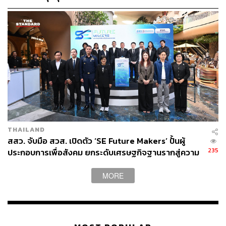
ในช่วงที่ทุกคนกำลังต้องการความช่วยเหลือและกำลังใจ
เงินประกันสังคม
‘การเดินไปพร้อมกัน’ ก็น่าจะเป็นสิ่งที่ดีกว่า หากผู้ประกอบ
การท่านไหนสนใจอยากให้ลีโอช่วยขายของ สามารถฝาก
ร้านเพื่อให้ศิลปินช่วยขายได้ที่เพจ LEO Thailand เพียงคอม
เมนต์ฝากร้านไว้ใต้โพสต์ ลีโอจะช่วยคุณขายเต็มที่ แล้วอย่า
ลืมติดตามกิจกรรมดีๆ แบบนี้จากลีโอได้อย่างต่อเนื่อง
TAGS:
ผู้ประกอบการ
คอนเสิร์ตออนไลน์
Leo Stage
LEO Night Live Stage
SMEs
ร้านอาหาร
นักดนตรี
THAILAND
สสว. จับมือ สวส. เปิดตัว ‘SE Future Makers’ ปั้นผู้
235
ประกอบการเพื่อสังคม ยกระดับเศรษฐกิจฐานรากสู่ความ
ยั่งยืน
MORE
199