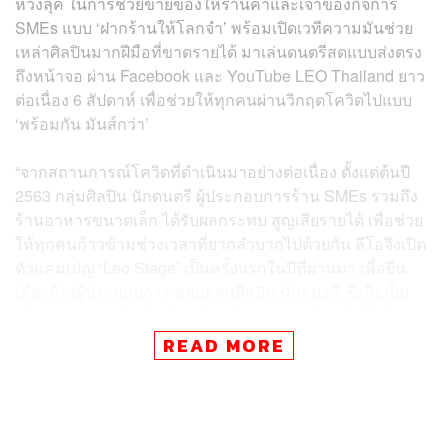
ห่วงลุค ในการช่วยขายของให้ร้านค้าและเจ้าของกิจการ
SMEs แบบ ‘ฝากร้านให้โลกจำ’ พร้อมเปิดเวทีความมันช่วย
เหล่าศิลปินมากฝีมือที่ขาดรายได้ มาเล่นดนตรีสดแบบส่งตรง
ถึงหน้าจอ ผ่าน Facebook และ YouTube LEO Thailand ยาว
ต่อเนื่อง 6 สัปดาห์ เพื่อช่วยให้ทุกคนผ่านวิกฤตโควิดไปแบบ
‘พร้อมกัน มันส์กว่า’
“จากสถานการณ์โควิดที่ดำเนินมาอย่างต่อเนื่อง ตั้งแต่ต้นปี
2563 กลุ่มศิลปิน นักดนตรี ผู้ประกอบการร้าน SMEs รวมถึง
ร้านอาหารขนาดเล็ก ได้รับผลกระทบ สูญเสียรายได้ เพื่อช่วย
ให้ทุกคนก้าวข้ามช่วงเวลาที่ยากลำบากไปด้วยกัน ลีโอจึงเปิด
ตัวแคมเปญ ‘Leo Stage’ เป็นครั้งแรกในปีที่ผ่านมา เพื่อยืน
เคียงข้างผู้ประกอบการ ตลอดจนศิลปิน นักดนตรี ซึ่งถือเป็น
นโยบายสำคัญที่ ‘ภูริต ภิรมย์ภักดี’ ประธานเจ้าหน้าที่บริหาร
ได้ให้ไว้ เพื่อสนับสนุนให้ทุกภาคส่วนที่ได้รับผลกระทบ
READ MORE
สามารถกลับมาประกอบอาชีพและสร้างรายได้โดยเร็วที่สุด”
ธิติพร ธรรมาภิมุขกุล Chief Marketing Officer-Brand หัวหน้า
คณะผู้บริหารกลุ่มการตลาดแบรนด์ บริษัท บุญรอดเทรดดิ้ง