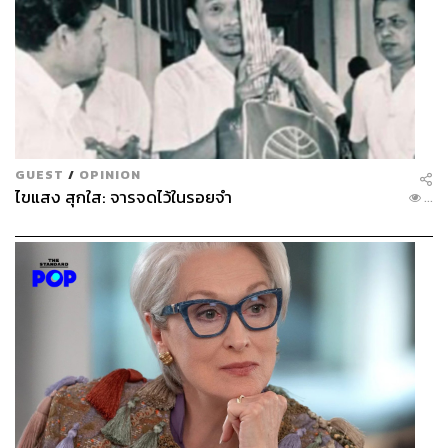
GUEST
/
OPINION
ไขแสง สุกใส: จารจดไว้ในรอยจำ
...