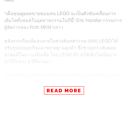
“เมื่อคุณดูยอดขายของเล่น LEGO จะเป็นตัวขับเคลื่อนการ
เติบโตทั้งหมดในอุตสาหกรรมในปีนี้” Eric Handler กรรมการ
ผู้จัดการของ Roth MKM กล่าว
หลังจากเกือบล้มละลายในช่วงต้นทศวรรษ 2000 LEGO ได้
ปรับรูปแบบธุรกิจและขยายฐานลูกค้า ซึ่งช่วยยกระดับยอด
ขายแม้ในภาวะเงินเฟ้อ โดย LEGO มีรายได้เติบโตเป็นบวก
ทุกปีในช่วง 6 ปีที่ผ่านมา
กลยุทธ์ของ LEGO รวมถึงการเจาะโลกของการใช้ License
การตอบสนองผู้ใหญ่เช่นเดียวกับเด็ก การเข้าสู่โลกเกมดิจิทัล
การร่วมมือกับสตูดิโอเพื่อนำเสนอเนื้อหา LEGO แก่ผู้บริโภค
READ MORE
และการสร้างโรงงานผลิตใกล้กับศูนย์กระจายสินค้าเพื่อให้
ราบรื่น
“LEGO สวนกระแสอย่างต่อเนื่องในช่วงไม่กี่ปีที่ผ่านมา เมื่อ
บริษัทอื่นตกต่ำ LEGO มีแนวโน้มที่จะเติบโต” James Zahn