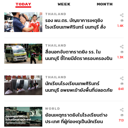
สำนักข่าวเศรษฐกิจ ธุรกิจ และการลงทุน โดย
TODAY
WEEK
MONTH
ทีมข่าว THE STANDARD
THAILAND
รอง ผบ.ตร. บัญชาการเหตุยิง
1.4K
โรงเรียนเทพศิรินทร์ นนทบุรี สั่ง
ค้นหา 2 รอบยืนยันไร้คนติดค้าง พบ
ศพปู่-ย่าที่บ้านพักผู้ก่อเหตุ
THAILAND
สื่อนอกจับตากราดยิง รร. ใน
1.3K
นนทบุรี ชี้ไทยมีอัตราครอบครองปืน
สูงในระดับต้นของภูมิภาค
THAILAND
นักเรียนโรงเรียนเทพศิรินทร์
841
นนทบุรี อพยพเข้ายังพื้นที่ปลอดภัย
ชั่วคราว หลังเหตุใช้อาวุธปืนภายใน
โรงเรียนคลี่คลาย
WORLD
ย้อนเหตุกราดยิงในโรงเรียนต่าง
713
ประเทศ ที่ผู้ก่อเหตุเป็นนักเรียน