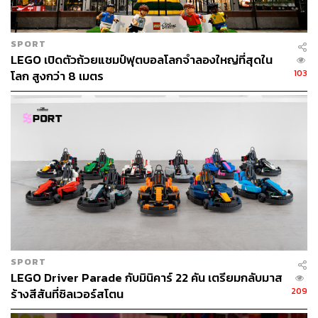
ของการพบเด็กๆ ในที่ที่พวกเขาอยู่ โดยชี้ว่าบริษัทกำลัง
แข่งขันเพื่อแย่งชิงเวลาและความสนใจของเด็กๆ
SPORT
“เราต้องการดึงดูดผู้ชมที่กว้างขึ้นที่จะมีส่วนร่วมกับแบรนด์”
LEGO เปิดตัวถ้วยแชมป์ฟุตบอลโลกจำลองใหญ่ที่สุดใน
Jill Wilfert หัวหน้าฝ่ายพันธมิตรด้านความบันเทิงและเนื้อหา
103
โลก สูงกว่า 8 เมตร
ระดับโลกของ LEGO กล่าว Wilfert เผยว่า LEGO มีโครงการ
ภาพยนตร์หลายเรื่องที่อยู่ระหว่างการพัฒนา ซึ่งอาจเข้าฉาย
ในอีกไม่กี่ปีข้างหน้า
ในระหว่างนี้บริษัทมีแผนที่จะปล่อยตอนต่างๆ และภาพยนตร์
สั้นที่เชื่อมโยงกับรายการที่มีอยู่ ซึ่งออกอากาศทาง Netflix,
Nickelodeon และ YouTube
อ้างอิง:
https://www.cnbc.com/2024/12/23/lego-brick-sets-tak
e-new-shape.html
SPORT
LEGO Driver Parade กับมินิคาร์ 22 คัน เตรียมกลับมาส
209
ร้างสีสันที่ซิลเวอร์สโตน
สามารถติดตาม THE STANDARD WEALTH