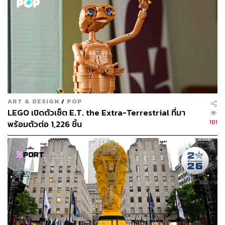
ยอดขายในปัจจุบันของอุตสาหกรรมของเล่นส่วนใหญ่มาจาก
การหยุดชะงักของการผลิตในฮอลลีวูด แต่ในปี 2023 LEGO
นำเสนอผลิตภัณฑ์ 780 รายการ ซึ่งประมาณ 50% เป็นสินค้า
ใหม่
ในขณะเดียวกัน LEGO ได้ขยายออกไปไกลกว่าพื้นที่บนชั้น
วางสินค้า บริษัทได้เปิดตัวภาพยนตร์หลายเรื่อง ร่วมมือกับ
สตรีมเมอร์ เช่น Disney+ เพื่อนำเสนอเนื้อหา Marvel และ
ART & DESIGN
/
POP
Star Wars สู่หน้าจอขนาดเล็ก และเปิดตัวเกมของตัวเองใน
LEGO เปิดตัวเซ็ต E.T. the Extra-Terrestrial ที่มา
Fortnite
101
พร้อมตัวต่อ 1,226 ชิ้น
“เราต้องจำไว้ว่าเด็กๆ พวกเขาเติบโตขึ้น ดังนั้นจึงมีคนรุ่นใหม่
เข้ามาตลอดเวลา ฉันคิดว่าในอีกห้าปีข้างหน้าเราจะเห็น
ดิจิทัลและการโต้ตอบเข้ามาในประสบการณ์ที่แตกต่างกันที่
เราสามารถสร้างขึ้นได้มากขึ้น” Goldin กล่าว และเน้นว่า
LEGO ตั้งเป้าที่จะสร้างประสบการณ์นอกเหนือจากชุดตัวต่อ
Niels Christiansen ซีอีโอของ LEGO เน้นย้ำถึงความสำคัญ