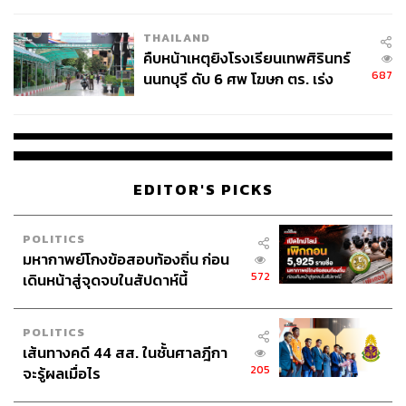
THAILAND
คืบหน้าเหตุยิงโรงเรียนเทพศิรินทร์
687
นนทบุรี ดับ 6 ศพ โฆษก ตร. เร่ง
สอบปมขโมยปืนปู่ก่อเหตุ
EDITOR'S PICKS
POLITICS
มหากาพย์โกงข้อสอบท้องถิ่น ก่อน
572
เดินหน้าสู่จุดจบในสัปดาห์นี้
POLITICS
เส้นทางคดี 44 สส. ในชั้นศาลฎีกา
205
จะรู้ผลเมื่อไร