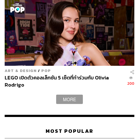
ผ่านแอปพลิเคชันต่างๆ ที่คุณสะดวกหรือใช้งานอยู่แล้วได้เลย
TAGS:
Lego
ของเล่น
ความบันเทิง
ART & DESIGN
/
POP
LEGO เปิดตัวคอลเล็กชัน 5 เซ็ตที่ทำร่วมกับ Olivia
200
Rodrigo
MORE
226
ABOUT THE AUTHOR
MOST POPULAR
THE STANDARD WEALTH