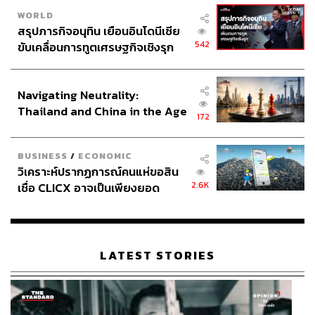
WORLD
สรุปภารกิจอนุทิน เยือนอินโดนีเซีย
542
ขับเคลื่อนการทูตเศรษฐกิจเชิงรุก
ประกาศหุ้นส่วนยุทธศาสตร์ไทย –
อินโดนีเซีย
Navigating Neutrality:
Thailand and China in the Age
172
of a New Global Order
BUSINESS
/
ECONOMIC
วิเคราะห์ปรากฏการณ์คนแห่ขอสิน
2.6K
เชื่อ CLICX อาจเป็นเพียงยอด
ภูเขาน้ำแข็ง ของปัญหาหนี้ครัว
เรือนไทยที่ถูกซุกไว้
LATEST STORIES