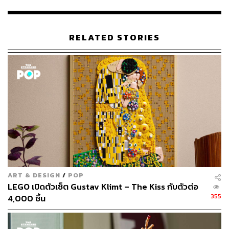
LEGO ไม่ได้หยุดอยู่แค่ชุดแฟรนไชส์ บริษัทได้ออกแบบชุด
ต่างๆ ที่ตอบสนองผู้ชมกลุ่มใหม่ เช่น ชุด Cityscape ที่มีเส้น
RELATED STORIES
ขอบฟ้าตั้งแต่ลอนดอนไปจนถึงนิวยอร์ก ภาพวาดดังเช่น
Starry Night ของ Vincent van Gogh และ Mona Lisa ของ
Leonardo da Vinci รวมถึง Botanicals
LEGO ร่วมมือกับ Formula 1 เพื่อสร้างชุด F1 ตั้งแต่ชุด
Duplo สำหรับเด็กก่อนวัยเรียน ไปจนถึงชุดสะสมสำหรับ
ผู้ใหญ่ Goldin กล่าวว่า ผลิตภัณฑ์รถยนต์ก่อนหน้านี้ รวมถึง
ชุด McLaren LEGO ทำยอดขายได้ดี
“เราเริ่มต้นด้วยผู้ชมเสมอ” เธออธิบาย “เรามักจะมองว่าเด็กๆ
ชอบอะไร? และเราเห็นว่า F1 เป็นหนึ่งในสิ่งที่เด็กๆ หลงใหล
ART & DESIGN
/
POP
มากที่สุด เติบโตทั่วโลก และดึงดูดผู้ชมใหม่ๆ มากมาย โดย
LEGO เปิดตัวเซ็ต Gustav Klimt – The Kiss กับตัวต่อ
เฉพาะผู้หญิงและครอบครัว”
355
4,000 ชิ้น
การดึงดูดผู้บริโภคใหม่ๆ ช่วยให้ LEGO สามารถขับเคลื่อน
รายได้ และช่วยชดเชยจุดอ่อนในวงการภาพยนตร์ ปัญหา