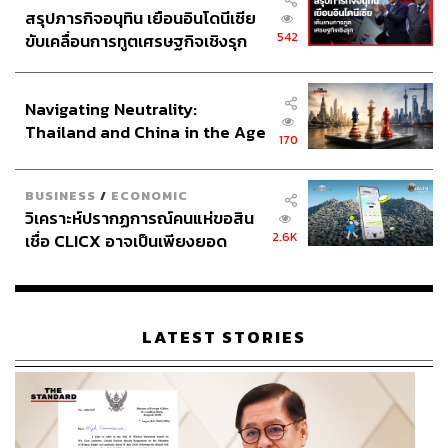
สรุปภารกิจอนุทิน เยือนอินโดนีเซีย
542
ขับเคลื่อนการทูตเศรษฐกิจเชิงรุก
ประกาศหุ้นส่วนยุทธศาสตร์ไทย –
อินโดนีเซีย
Navigating Neutrality:
Thailand and China in the Age
170
of a New Global Order
BUSINESS
/
ECONOMIC
วิเคราะห์ปรากฏการณ์คนแห่ขอสิน
2.6K
เชื่อ CLICX อาจเป็นเพียงยอด
ภูเขาน้ำแข็ง ของปัญหาหนี้ครัว
เรือนไทยที่ถูกซุกไว้
LATEST STORIES