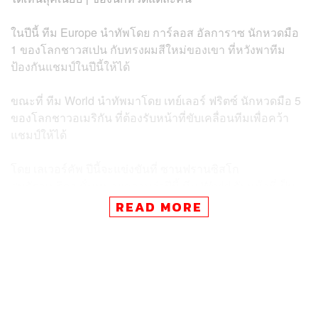
ในปีนี้ ทีม Europe นำทัพโดย การ์ลอส อัลการาซ นักหวดมือ
1 ของโลกชาวสเปน กับทรงผมสีใหม่ของเขา ที่หวังพาทีม
ป้องกันแชมป์ในปีนี้ให้ได้
ขณะที่ ทีม World นำทัพมาโดย เทย์เลอร์ ฟริตซ์ นักหวดมือ 5
ของโลกชาวอเมริกัน ที่ต้องรับหน้าที่ขับเคลื่อนทีมเพื่อคว้า
แชมป์ให้ได้
โดย เลเวอร์คัพ ปีนี้จะแข่งขันที่ ซานฟรานซิสโก
สหรัฐอเมริกา นั่นหมายความว่าปีนี้ ทีม World รับหน้าที่เป็น
เจ้าภาพ และการแข่งขันจะเปิดฉากตั้งแต่ค่ำวันนี้ เป็นต้นไป
READ MORE