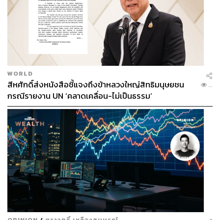
WORLD
สีหศักดิ์ส่งหนังสือชี้แจงถึงข้าหลวงใหญ่สิทธิมนุษยชน
...
กรณีรายงาน UN ‘คลาดเคลื่อน-ไม่เป็นธรรม’
OPINION
/
ตราวุทธิ์ เหลืองสมบูรณ์