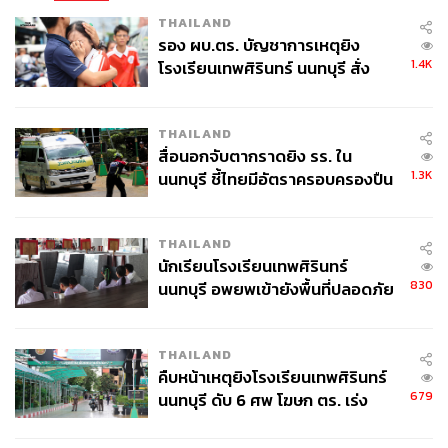
THAILAND
รอง ผบ.ตร. บัญชาการเหตุยิง
1.4K
โรงเรียนเทพศิรินทร์ นนทบุรี สั่ง
ค้นหา 2 รอบยืนยันไร้คนติดค้าง พบ
ศพปู่-ย่าที่บ้านพักผู้ก่อเหตุ
THAILAND
สื่อนอกจับตากราดยิง รร. ใน
1.3K
นนทบุรี ชี้ไทยมีอัตราครอบครองปืน
สูงในระดับต้นของภูมิภาค
THAILAND
นักเรียนโรงเรียนเทพศิรินทร์
830
นนทบุรี อพยพเข้ายังพื้นที่ปลอดภัย
ชั่วคราว หลังเหตุใช้อาวุธปืนภายใน
โรงเรียนคลี่คลาย
THAILAND
คืบหน้าเหตุยิงโรงเรียนเทพศิรินทร์
TAGS:
กีฬาเทนนิส
Carlos Alcaraz Garfia
Laver Cup
679
นนทบุรี ดับ 6 ศพ โฆษก ตร. เร่ง
สอบปมขโมยปืนปู่ก่อเหตุ