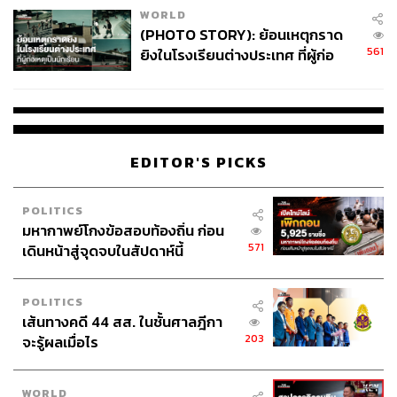
WORLD
(PHOTO STORY): ย้อนเหตุกราด
561
ยิงในโรงเรียนต่างประเทศ ที่ผู้ก่อ
เหตุเป็นนักเรียน
147
EDITOR'S PICKS
ABOUT THE AUTHOR
สมศักดิ์ จันทวิชชประภา
POLITICS
โปรดิวเซอร์ คอลัมนิสต์ และบรรณาธิการ ผู้
มหากาพย์โกงข้อสอบท้องถิ่น ก่อน
หลงใหลในความตื่นเต้นของกีฬาและความ
571
เดินหน้าสู่จุดจบในสัปดาห์นี้
สงบของการอ่านหนังสือเงียบๆ
POLITICS
เส้นทางคดี 44 สส. ในชั้นศาลฎีกา
203
จะรู้ผลเมื่อไร
WORLD