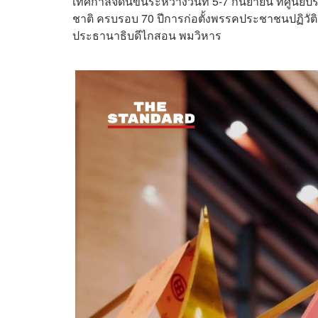
เทศกาลจัดนี้ขึ้นระหว่างวันที่ 5-7 กันยายน ที่ศู
ชาติ ครบรอบ 70 ปีการก่อตั้งพรรคประชาชนปฏิวัต
ประธานาธิบดีไกสอน พมวิหาร