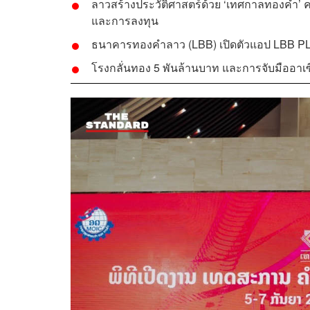
ลาวสร้างประวัติศาสตร์ด้วย ‘เทศกาลทองคำ’
และการลงทุน
ธนาคารทองคำลาว (LBB) เปิดตัวแอป LBB PLUS ซ
โรงกลั่นทอง 5 พันล้านบาท และการจับมืออาเ