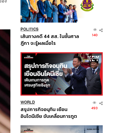
่ของ
POLITICS
140
เส้นทางคดี 44 สส. ในชั้นศาล
ฎีกา จะรู้ผลเมื่อไร
WORLD
493
สรุปภารกิจอนุทิน เยือน
อินโดนีเซีย ขับเคลื่อนการทูต
เศรษฐกิจเชิงรุก ประกาศหุ้น
ส่วนยุทธศาสตร์ไทย –