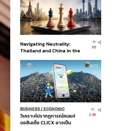
อินโดนีเซีย
Navigating Neutrality:
131
Thailand and China in the
Age of a New Global
Order
BUSINESS
/
ECONOMIC
2.3K
วิเคราะห์ปรากฏการณ์คนแห่
ขอสินเชื่อ CLICX อาจเป็น
เพียงยอดภูเขาน้ำแข็ง ของ