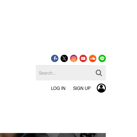
LOG IN
SIGN UP