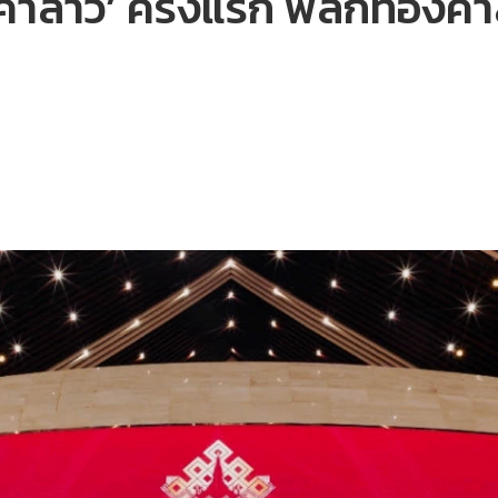
ำลาว’ ครั้งแรก พลิกทองคำส