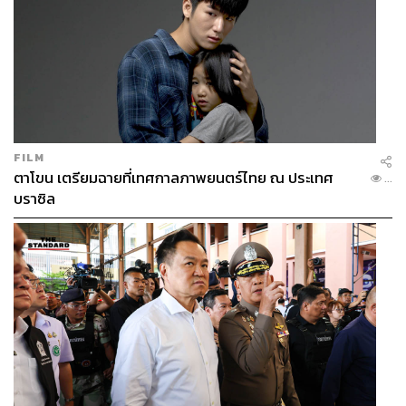
FILM
ตาโขน เตรียมฉายที่เทศกาลภาพยนตร์ไทย ณ ประเทศ
...
บราซิล