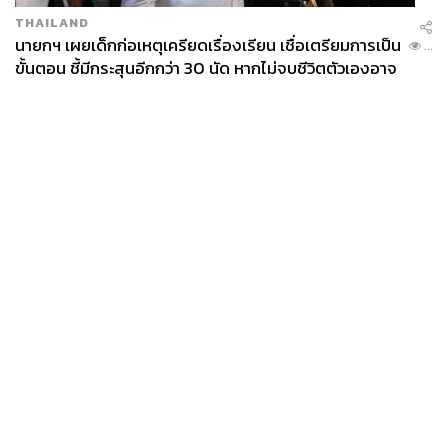
THAILAND
นายกฯ เผยเด็กก่อเหตุเครียดเรื่องเรียน เชื่อเตรียมการเป็น
...
ขั้นตอน ชี้มีกระสุนอีกกว่า 30 นัด หากไม่จบชีวิตตัวเองอาจ
สูญเสียเพิ่ม
News
Wealth
Pop
Podcast
Video
Now
Opinion
Careers
Events
Privacy
About
Contact
Policy
FOR
ADVERTISING
MEMBERSHIP