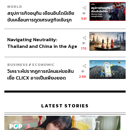
WORLD
สรุปภารกิจอนุทิน เยือนอินโดนีเซีย
541
ขับเคลื่อนการทูตเศรษฐกิจเชิงรุก
ประกาศหุ้นส่วนยุทธศาสตร์ไทย –
อินโดนีเซีย
Navigating Neutrality:
Thailand and China in the Age
170
of a New Global Order
BUSINESS
/
ECONOMIC
วิเคราะห์ปรากฏการณ์คนแห่ขอสิน
2.6K
เชื่อ CLICX อาจเป็นเพียงยอด
ภูเขาน้ำแข็ง ของปัญหาหนี้ครัว
เรือนไทยที่ถูกซุกไว้
LATEST STORIES