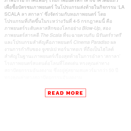
เพื่อซื้อบัตรชมภาพยนตร์ ในโปรแกรมส่งท้ายในกิจกรรม
‘LA
SCALA ลา สกาลา’ ซึ่งจัดร่วมกับหอภาพยนตร์ โดย
โปรแกรมที่เกิดขึ้นในระหว่างวันที่ 4-5 กรกฎาคมนี้ คือ
ภาพยนตร์ระดับคลาสสิกของโลกอย่าง
Blow-Up
, สอง
ภาพยนตร์สารคดี
The Scala
ที่จะฉายควบกับ
นิรันดร์ราตรี
และโปรแกรมสำคัญคือภาพยนตร์
Cinema Paradiso
ผล
งานการกำกับของ จูเซปเป ทอร์นาทอเร ที่ถือเป็นไฮไลต์
สำคัญในฐานะภาพยนตร์เรื่องสุดท้ายในการอำลา ‘
สกาลา’
โรงภาพยนตร์สแตนด์อโลนที่โดดเด่น ทรงคุณค่าทาง
สถาปัตยกรรมอันงดงาม ซึ่งอยู่คู่สยามสแควร์มากว่า 50 ปี
ทรงคุณค่าทางสถาปัตยกรรมอันงดงาม
โปรแกรม
‘LA SCALA ลา สกาลา’ ปิดจำหน่ายบัตรตั้งแต่
READ MORE
เวลา
10.00 น.
ของวันนี้
(27 มิถุนายน) โดยการเข้าคิวนั้นเป็น
ไปอย่างอบอุ่น ถ้อยทีถ้อยอาศัย แม้จะต้องอดทนกับ
บรรยากาศที่ค่อนข้างร้อนอบอ้าว ซึ่งเวลานี้ (17.30 น.)
จำนวนที่นั่งของภาพยนตร์ได้ถูกจำหน่ายจนใกล้จะเต็มทุก
เรื่องและทุกรอบแล้ว