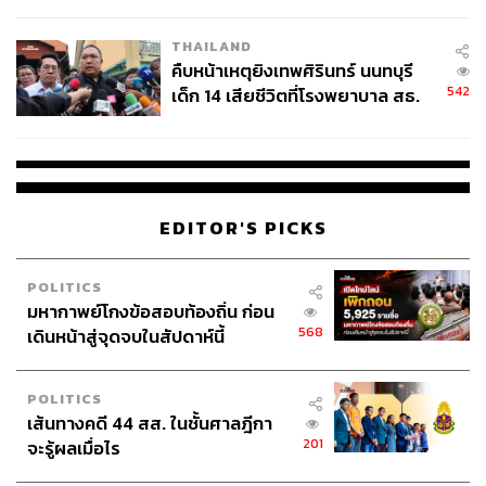
สอบปมขโมยปืนปู่ก่อเหตุ
THAILAND
คืบหน้าเหตุยิงเทพศิรินทร์ นนทบุรี
542
เด็ก 14 เสียชีวิตที่โรงพยาบาล สธ.
ยืนยันครูเสียชีวิต 5 ราย เจ็บ 22
ราย
EDITOR'S PICKS
POLITICS
มหากาพย์โกงข้อสอบท้องถิ่น ก่อน
568
เดินหน้าสู่จุดจบในสัปดาห์นี้
POLITICS
เส้นทางคดี 44 สส. ในชั้นศาลฎีกา
201
จะรู้ผลเมื่อไร