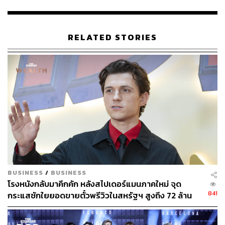
RELATED STORIES
BUSINESS
/
BUSINESS
โรงหนังกลับมาคึกคัก หลังสไปเดอร์แมนภาคใหม่ จุด
841
กระแสชักใยยอดขายตั๋วพรีวิวในสหรัฐฯ สูงถึง 72 ล้าน
ดอลลาร์