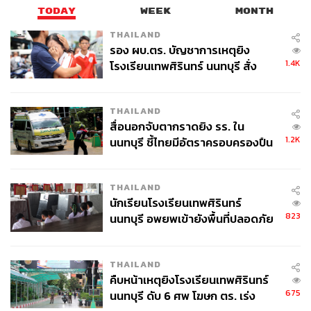
TODAY
WEEK
MONTH
THAILAND
รอง ผบ.ตร. บัญชาการเหตุยิง
1.4K
โรงเรียนเทพศิรินทร์ นนทบุรี สั่ง
ค้นหา 2 รอบยืนยันไร้คนติดค้าง พบ
ศพปู่-ย่าที่บ้านพักผู้ก่อเหตุ
THAILAND
สื่อนอกจับตากราดยิง รร. ใน
1.2K
นนทบุรี ชี้ไทยมีอัตราครอบครองปืน
สูงในระดับต้นของภูมิภาค
THAILAND
นักเรียนโรงเรียนเทพศิรินทร์
823
นนทบุรี อพยพเข้ายังพื้นที่ปลอดภัย
ชั่วคราว หลังเหตุใช้อาวุธปืนภายใน
โรงเรียนคลี่คลาย
THAILAND
คืบหน้าเหตุยิงโรงเรียนเทพศิรินทร์
675
นนทบุรี ดับ 6 ศพ โฆษก ตร. เร่ง