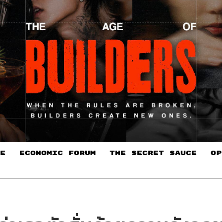
E
ECONOMIC FORUM
THE SECRET SAUCE​
OP