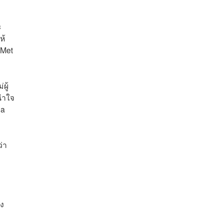
ะ
ห้
 Met
ผู้
นำใจ
la
ว่า
ัง