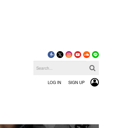
LOG IN
SIGN UP