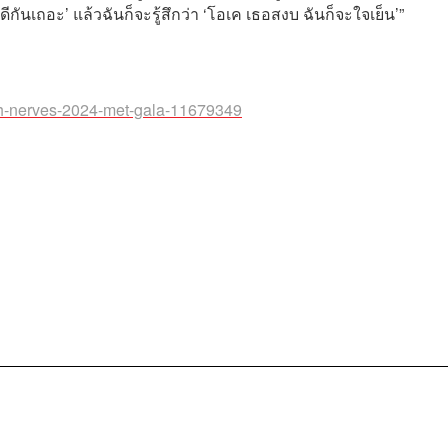
ดีกันเถอะ’ แล้วฉันก็จะรู้สึกว่า ‘โอเค เธอสงบ ฉันก็จะใจเย็น’”
ith-nerves-2024-met-gala-11679349