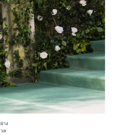
ย่าง
งวล