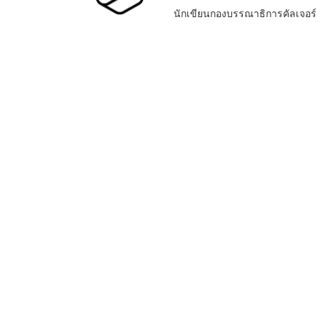
นักเขียนกองบรรณาธิการคัลเจอร