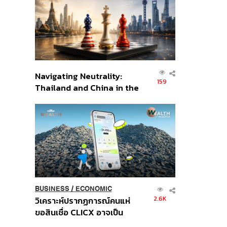
อินโดนีเซีย
Navigating Neutrality:
159
Thailand and China in the
Age of a New Global
Order
BUSINESS
/
ECONOMIC
2.6K
วิเคราะห์ปรากฏการณ์คนแห่
ขอสินเชื่อ CLICX อาจเป็น
เพียงยอดภูเขาน้ำแข็ง ของ