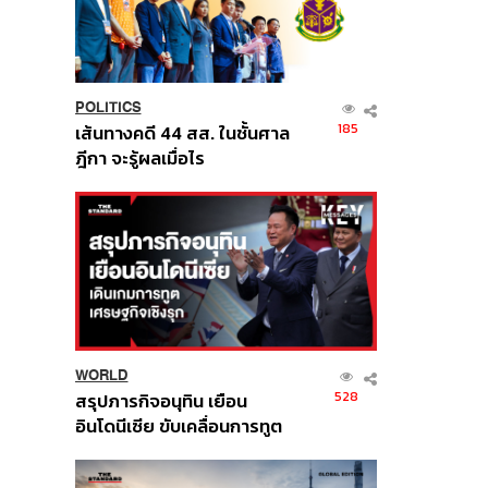
POLITICS
185
เส้นทางคดี 44 สส. ในชั้นศาล
ฎีกา จะรู้ผลเมื่อไร
WORLD
528
สรุปภารกิจอนุทิน เยือน
อินโดนีเซีย ขับเคลื่อนการทูต
เศรษฐกิจเชิงรุก ประกาศหุ้น
ส่วนยุทธศาสตร์ไทย –