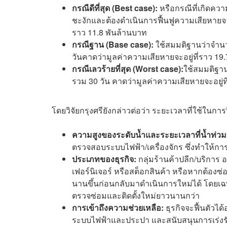
กรณีดีที่สุด (Best case):
หรือกรณีที่เกิดคว
ชะงักและต้องดำเนินการฟื้นฟูความเสียหายจา
ราว 11.8 พันล้านบาท
กรณีฐาน (Base case):
ใช้สมมติฐานว่าจำนว
วันคาดว่ามูลค่าความเสียหายจะอยู่ที่ราว 19
กรณีเลวร้ายที่สุด (Worst case):
ใช้สมมติฐาน
รวม 30 วัน คาดว่ามูลค่าความเสียหายจะอยู่ท
โดยวิจัยกรุงศรียังกล่าวต่อว่า ระยะเวลาที่ใช้ในการฟื
ความสูงของระดับน้ำและระยะเวลาที่น้ำท่วม
ตรวจสอบระบบไฟฟ้า/เครื่องจักร ซึ่งทำให้กา
ประเภทของธุรกิจ:
กลุ่มร้านค้าปลีก/บริการ 
เฟอร์นิเจอร์ หรือสต็อกสินค้า หรือหากต้องซ่
นานขึ้นก่อนกลับมาดำเนินการใหม่ได้ โดยเฉพ
ตรวจซ่อมและติดตั้งใหม่ยาวนานกว่า
การเข้าถึงความช่วยเหลือ:
ธุรกิจจะฟื้นตัว
ระบบไฟฟ้าและประปา และสนับสนุนการเร่งรัดกา