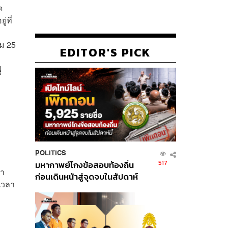
ด
่ที่
วม 25
EDITOR'S PICK
ู
POLITICS
517
มหากาพย์โกงข้อสอบท้องถิ่น
ลา
ก่อนเดินหน้าสู่จุดจบในสัปดาห์
เวลา
นี้