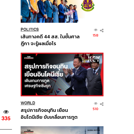
POLITICS
158
เส้นทางคดี 44 สส. ในชั้นศาล
ฎีกา จะรู้ผลเมื่อไร
WORLD
510
สรุปภารกิจอนุทิน เยือน
อินโดนีเซีย ขับเคลื่อนการทูต
335
เศรษฐกิจเชิงรุก ประกาศหุ้น
ส่วนยุทธศาสตร์ไทย –