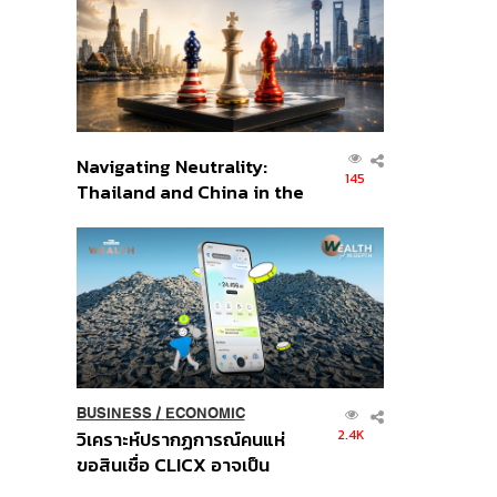
อินโดนีเซีย
Navigating Neutrality:
145
Thailand and China in the
Age of a New Global
Order
BUSINESS
/
ECONOMIC
2.4K
วิเคราะห์ปรากฏการณ์คนแห่
ขอสินเชื่อ CLICX อาจเป็น
เพียงยอดภูเขาน้ำแข็ง ของ