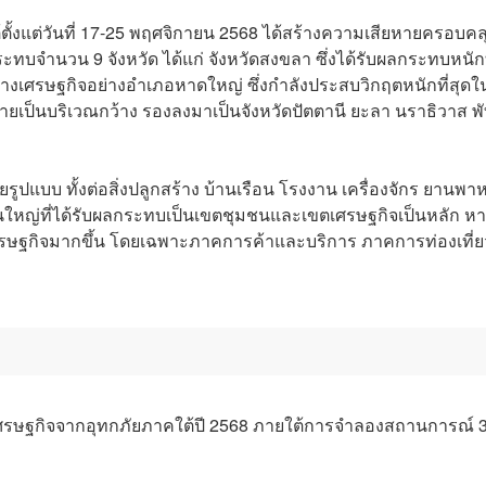
้ตั้งแต่วันที่ 17-25 พฤศจิกายน 2568 ได้สร้างความเสียหายครอบคล
บผลกระทบจำนวน 9 จังหวัด ได้แก่ จังหวัดสงขลา ซึ่งได้รับผลกระทบหนักท
างเศรษฐกิจอย่างอำเภอหาดใหญ่ ซึ่งกำลังประสบวิกฤตหนักที่สุดใ
ยหายเป็นบริเวณกว้าง รองลงมาเป็นจังหวัดปัตตานี ยะลา นราธิวาส พั
ูปแบบ ทั้งต่อสิ่งปลูกสร้าง บ้านเรือน โรงงาน เครื่องจักร ยานพา
วนใหญ่ที่ได้รับผลกระทบเป็นเขตชุมชนและเขตเศรษฐกิจเป็นหลัก ห
อเศรษฐกิจมากขึ้น โดยเฉพาะภาคการค้าและบริการ ภาคการท่องเที่ย
ยต่อเศรษฐกิจจากอุทกภัยภาคใต้ปี 2568 ภายใต้การจำลองสถานการณ์ 