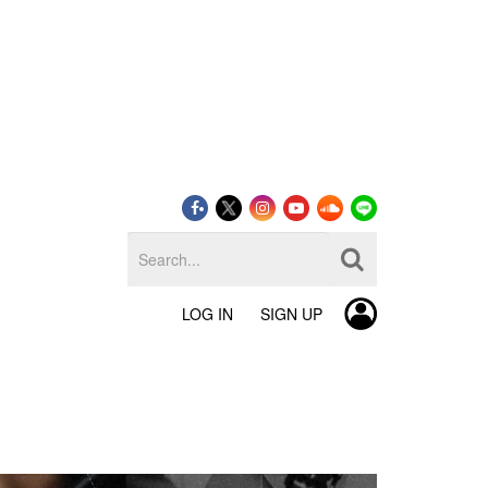
LOG IN
SIGN UP