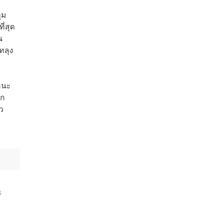
ุม
ี่สุด
น
ทลุง
หนะ
าก
ว
3