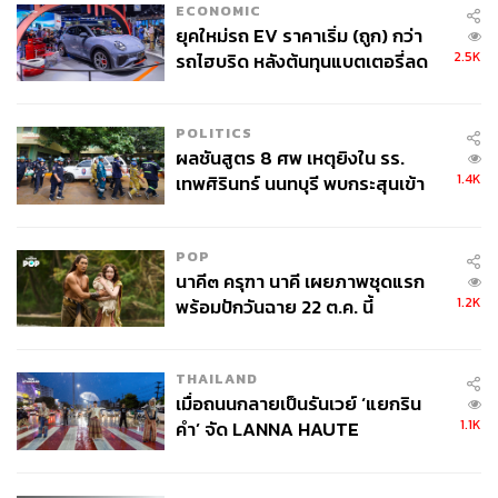
ECONOMIC
ยุคใหม่รถ EV ราคาเริ่ม (ถูก) กว่า
2.5K
รถไฮบริด หลังต้นทุนแบตเตอรี่ลด
ลง - จีนแห่บุกตลาดเกิดใหม่
POLITICS
ผลชันสูตร 8 ศพ เหตุยิงใน รร.
1.4K
เทพศิรินทร์ นนทบุรี พบกระสุนเข้า
จุดสำคัญ ‘ศีรษะ-หน้าอก’ ครูถูกยิง
4 นัด จากระยะไกล
POP
นาคี๓ ครุฑา นาคี เผยภาพชุดแรก
1.2K
พร้อมปักวันฉาย 22 ต.ค. นี้
THAILAND
เมื่อถนนกลายเป็นรันเวย์ ‘แยกริน
1.1K
คำ’ จัด LANNA HAUTE
COUTURE กลางสายฝน