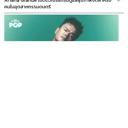
Ariana Grande เปิดตัวโปรแกรมดูแลสุขภาพจิตสำหรับ
...
คนในอุตสาหกรรมดนตรี
K-POP
JYP จ่ายเงินกว่า 46 ล้านบาทต่อปี สำหรับการทำโรงอาหา
...
รออร์แกนิกในบริษัท