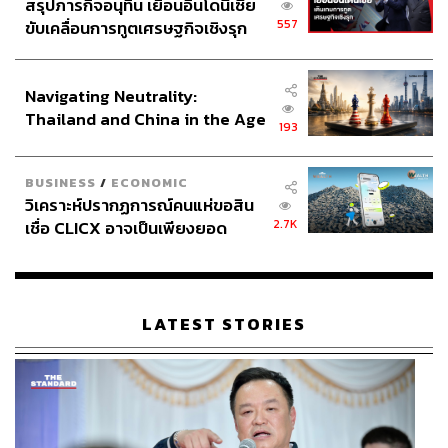
สรุปภารกิจอนุทิน เยือนอินโดนีเซีย
557
ขับเคลื่อนการทูตเศรษฐกิจเชิงรุก
ประกาศหุ้นส่วนยุทธศาสตร์ไทย –
อินโดนีเซีย
Navigating Neutrality:
Thailand and China in the Age
193
of a New Global Order
BUSINESS
/
ECONOMIC
วิเคราะห์ปรากฏการณ์คนแห่ขอสิน
2.7K
เชื่อ CLICX อาจเป็นเพียงยอด
ภูเขาน้ำแข็ง ของปัญหาหนี้ครัว
เรือนไทยที่ถูกซุกไว้
LATEST STORIES