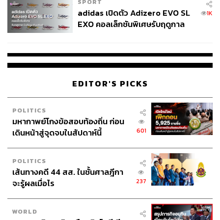
SPORT
adidas เปิดตัว Adizero EVO SL
1K
EXO คอลเล็กชันพิเศษรับฤดูกาล
College Football
EDITOR'S PICKS
POLITICS
มหากาพย์โกงข้อสอบท้องถิ่น ก่อน
601
เดินหน้าสู่จุดจบในสัปดาห์นี้
POLITICS
เส้นทางคดี 44 สส. ในชั้นศาลฎีกา
237
จะรู้ผลเมื่อไร
WORLD