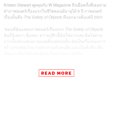
Kristen Stewart พูดคุยกับ W Magazine ถึงเมื่อครั้งที่เธอถ่าย
ทำภาพยนตร์เรื่องแรกในชีวิตตอนมีอายุได้ 9 ปี ภาพยนตร์
เรื่องนั้นคือ
The Safety of Objects
ที่ออกฉายตั้งแต่ปี 2001
“ตอนที่ฉันแสดงภาพยนตร์เรื่องแรก
The Safety of Objects
ฉันก็รู้เลยว่า นี่แหละ ความรู้สึกนี้มันใช่มากเลย ฉันไล่ตาม
การเป็นนักแสดงมาตลอดตั้งแต่ตอนนั้น มันเป็นเรื่องของการ
สร้างสรรค์อะไรบางอย่างร่วมกับคนอื่น และเป็นสิ่งที่น่าตื่น
เต้นมากเมื่อได้ค้นพบตัวเองในหลายๆ เวอร์ชัน”
Kristen Stewart คุ้นเคยกับวงการบันเทิงตั้งแต่เด็กอย่างหลีก
เลี่ยงไม่ได้ โดยคุณพ่อของเธอเป็นโปรดิวเซอร์รายการทีวีชื่อ
READ MORE
ดัง ส่วนคุณแม่ก็ทำงานเป็นผู้กำกับบท หรือ Script Supervisor
ซึ่งหน้าตาที่สะสวยสะดุดตา และความสามารถในการแสดงที่
ฉายแววโดดเด่น ก็ส่งผลให้เธอได้โชว์ฝีมือการแสดงเป็นครั้ง
แรกในภาพยนตร์เรื่อง
The Safety of Objects
เคียงข้างนัก
แสดงดังรุ่นใหญ่ฝีมือฉกาจมากมาย ไม่ว่าจะเป็น Glenn
Close, Dermot Mulroney, Patricia Clarkson, Timothy