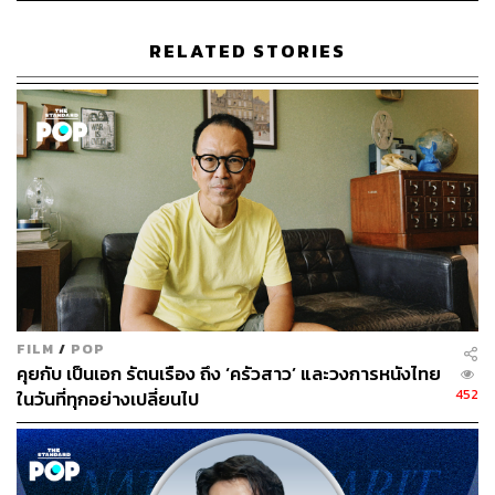
TAGS:
นักแสดง
บทสัมภาษณ์
Kristen Stewart
RELATED STORIES
89
ABOUT THE AUTHOR
พิมพ์ คำภีร์
FILM
/
POP
นักเขียนกองบรรณาธิการคัลเจอร์ สำนักข่าว
คุยกับ เป็นเอก รัตนเรือง ถึง ‘ครัวสาว’ และวงการหนังไทย
THE STANDARD
452
ในวันที่ทุกอย่างเปลี่ยนไป