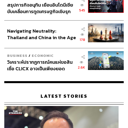
สรุปภารกิจอนุทิน เยือนอินโดนีเซีย
545
ขับเคลื่อนการทูตเศรษฐกิจเชิงรุก
ประกาศหุ้นส่วนยุทธศาสตร์ไทย –
อินโดนีเซีย
Navigating Neutrality:
Thailand and China in the Age
178
of a New Global Order
BUSINESS
/
ECONOMIC
วิเคราะห์ปรากฏการณ์คนแห่ขอสิน
2.6K
เชื่อ CLICX อาจเป็นเพียงยอด
ภูเขาน้ำแข็ง ของปัญหาหนี้ครัว
เรือนไทยที่ถูกซุกไว้
LATEST STORIES