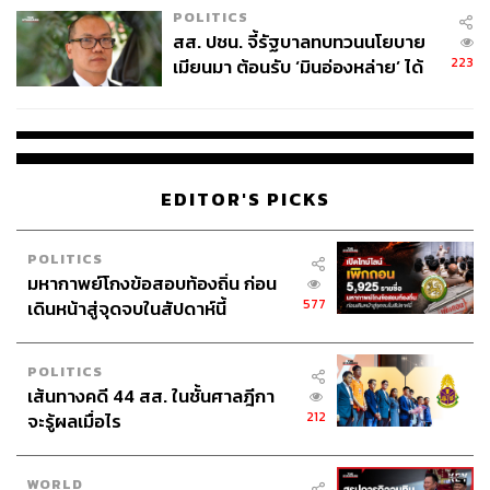
POLITICS
สส. ปชน. จี้รัฐบาลทบทวนนโยบาย
223
เมียนมา ต้อนรับ ‘มินอ่องหล่าย’ ได้
แค่สัญญาว่างเปล่า
EDITOR'S PICKS
POLITICS
มหากาพย์โกงข้อสอบท้องถิ่น ก่อน
577
เดินหน้าสู่จุดจบในสัปดาห์นี้
POLITICS
เส้นทางคดี 44 สส. ในชั้นศาลฎีกา
212
จะรู้ผลเมื่อไร
WORLD