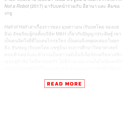
Not a Robot
(2017) มารับบทนำร่วมกับ อีฮานา และ คิมซอ
งกยู
Half of Half
เล่าเรื่องราวของ มุนฮาวอน (รับบทโดย จองแฮ
อิน) อัจฉริยะผู้ก่อตั้งบริษัท M&H เกี่ยวกับปัญญาประดิษฐ์ เขา
เป็นคนจิตใจดีที่ไม่เคยโกรธใคร เป็นคนมีเหตุผลเสมอในทุก
สิ่ง, ฮันซออู (รับบทโดย แชซูบิน) จบการศึกษาวิทยาศาสตร์
คอมพิวเตอร์และทำงานเป็นซาวนด์เอ็นจิเนียร์ดนตรีคลาสสิก
เธออยู่ลำพัง ไม่มีครอบครัว ไม่มีบ้าน และงานก็ดูไม่มั่นคงนัก
แต่เธอไม่เคยคิดไปในทางลบ พลังงานทางบวกผลักดันให้เธอ
มีความสุข รวมทั้งการแก้โจทย์เลขซึ่งเป็นงานอดิเรกที่
โปรดปราน
READ MORE
ส่วน คิมซองกยู จะมารับบทที่ใกล้เคียงกับตัวเองคือ คังอินอุก
นักเปียโนผู้เก่งกาจ แต่กลับไม่เป็นที่รู้จักในวงกว้าง เขาเป็นคน
อ่อนโยน เข้าสังคมได้ดี แต่มีปัญหาความวิตกกังวลว่าตัวเอง
จะเสียทุกสิ่งอย่างไป รวมถึงเรื่องเล็กๆ น้อยๆ ที่เขามักคิดมาก
และกังวลว่ามันจะเกิดเรื่องร้ายๆ ตามมาเสมอ