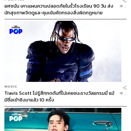
ยศชนัน เคาะแผนความปลอดภัยในรั้วโรงเรียน 90 วัน ส่ง
...
นักสุขภาพจิตดูแล-คุมเข้มคัดกรองสิ่งผิดกฎหมาย
MUSIC
Travis Scott ไม่รู้สึกกดดันที่ไม่เคยชนะรางวัลแกรมมี่ แม้
...
มีชื่อเข้าชิงมาแล้ว 10 ครั้ง