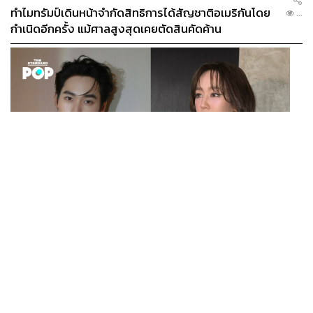
ทำไมทรัมป์เดินหน้าจำกัดสิทธิการได้สัญชาติอเมริกันโดย
...
กำเนิดอีกครั้ง แม้ศาลสูงสุดเคยตัดสินคัดค้าน
ENTERTAINMENT
เก้า นพเก้า และ พาย รินรดา เตรียมร่วมงานกันใน ‘รสกาล
...
Enchanted Taste In Time’