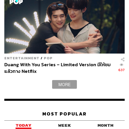
ENTERTAINMENT
/
POP
Duang With You Series – Limited Version มีให้ชม
637
แล้วทาง Netflix
MORE
MOST POPULAR
TODAY
WEEK
MONTH