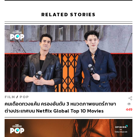
พิสูจน์อักษร: ภาสิณี เพิ่มพันธุ์พงศ์
RELATED STORIES
TAGS:
Netflix
ซีรีส์เกาหลี
468
FILM
/
POP
ABOUT THE AUTHOR
คนเดือดทวงแค้น ครองอันดับ 3 หมวดภาพยนตร์ภาษา
449
ต่างประเทศบน Netflix Global Top 10 Movies
เจิมสิริ เหลืองศุภภรณ์
นักสังเกตการณ์วงการบันเทิงไทยและต่าง
ประเทศ เชื่อว่าคัลเจอร์คือสิ่งที่หล่อหลอมให้
คนในยุคสมัยหนึ่งเติบโตขึ้นมา และมีส่วนใน
การขับเคลื่อนเปลี่ยนแปลงสังคมได้ ปัจจุบัน