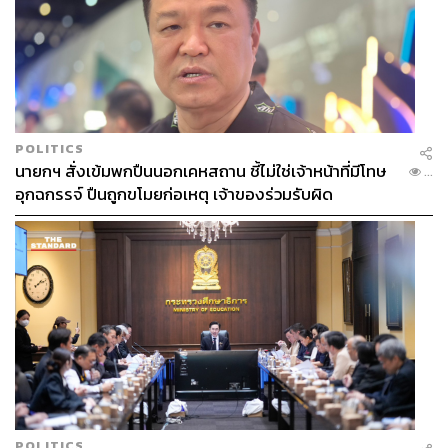
POLITICS
นายกฯ สั่งเข้มพกปืนนอกเคหสถาน ชี้ไม่ใช่เจ้าหน้าที่มีโทษ
...
อุกฉกรรจ์ ปืนถูกขโมยก่อเหตุ เจ้าของร่วมรับผิด
POLITICS