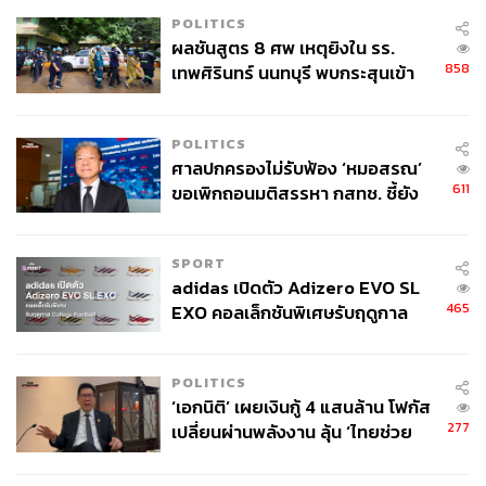
POLITICS
ผลชันสูตร 8 ศพ เหตุยิงใน รร.
858
เทพศิรินทร์ นนทบุรี พบกระสุนเข้า
จุดสำคัญ ‘ศีรษะ-หน้าอก’ ครูถูกยิง
4 นัด จากระยะไกล
POLITICS
ศาลปกครองไม่รับฟ้อง ‘หมอสรณ’
611
ขอเพิกถอนมติสรรหา กสทช. ชี้ยัง
ไม่ใช่ผู้เดือดร้อนเสียหาย
SPORT
adidas เปิดตัว Adizero EVO SL
465
EXO คอลเล็กชันพิเศษรับฤดูกาล
College Football
POLITICS
‘เอกนิติ’ เผยเงินกู้ 4 แสนล้าน โฟกัส
277
เปลี่ยนผ่านพลังงาน ลุ้น ‘ไทยช่วย
ไทยพลัส’ เฟส 2 รอประเมินความ
เหมาะสม