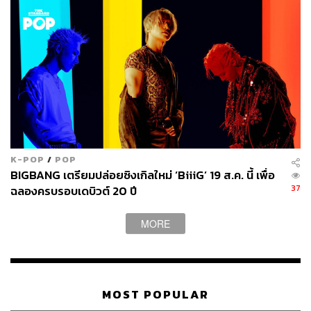
K-POP
/
POP
TAGS:
bangkok
Cambodia
VOIP
ชลบุรี
ปอท.
BIGBANG เตรียมปล่อยซิงเกิลใหม่ ‘BiiiG’ 19 ส.ค. นี้ เพื่อ
Thailand
กองบัญชาการตำรวจสอบสวนกลาง
37
ฉลองครบรอบเดบิวต์ 20 ปี
แก๊งคอลเซ็นเตอร์หลอกลวง
ณัฐศักดิ์ เชาวนาศัย
MORE
MOST POPULAR