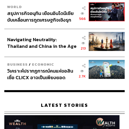
WORLD
สรุปภารกิจอนุทิน เยือนอินโดนีเซีย
566
ขับเคลื่อนการทูตเศรษฐกิจเชิงรุก
ประกาศหุ้นส่วนยุทธศาสตร์ไทย –
อินโดนีเซีย
Navigating Neutrality:
Thailand and China in the Age
213
of a New Global Order
BUSINESS
/
ECONOMIC
วิเคราะห์ปรากฏการณ์คนแห่ขอสิน
2.7K
เชื่อ CLICX อาจเป็นเพียงยอด
ภูเขาน้ำแข็ง ของปัญหาหนี้ครัว
เรือนไทยที่ถูกซุกไว้
LATEST STORIES