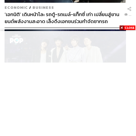
ECONOMIC
/
BUSINESS
‘เอกนิติ’ เดินหน้าโละ รถตู้-รถเมล์-แท็กซี่ เก่า เปลี่ยนสู่ยาน
...
ยนต์พลังงานสะอาด เล็งดึงเอกชนร่วมกำจัดซากรถ
MUSIC
F FOREVER IN BANGKOK คอนเสิร์ตสุดยิ่งใหญ่ของ
...
ตำนานรักแรกแห่งเอเชีย