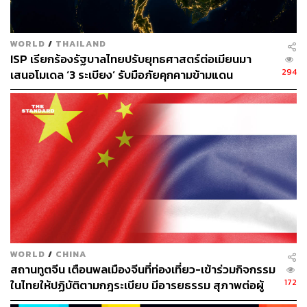
WORLD
/
THAILAND
ISP เรียกร้องรัฐบาลไทยปรับยุทธศาสตร์ต่อเมียนมา
294
เสนอโมเดล ‘3 ระเบียง’ รับมือภัยคุกคามข้ามแดน
WORLD
/
CHINA
สถานทูตจีน เตือนพลเมืองจีนที่ท่องเที่ยว-เข้าร่วมกิจกรรม
172
ในไทยให้ปฏิบัติตามกฎระเบียบ มีอารยธรรม สุภาพต่อผู้
อื่น