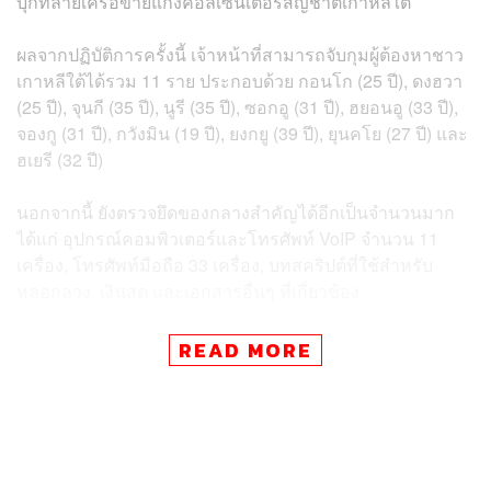
บุกทลายเครือข่ายแก๊งคอลเซ็นเตอร์สัญชาติเกาหลีใต้
ผลจากปฏิบัติการครั้งนี้ เจ้าหน้าที่สามารถจับกุมผู้ต้องหาชาว
เกาหลีใต้ได้รวม 11 ราย ประกอบด้วย กอนโก (25 ปี), ดงฮวา
(25 ปี), จุนกี (35 ปี), นูรี (35 ปี), ซอกอู (31 ปี), ฮยอนอู (33 ปี),
จองกู (31 ปี), กวังมิน (19 ปี), ยงกยู (39 ปี), ยุนคโย (27 ปี) และ
ฮเยรี (32 ปี)
นอกจากนี้ ยังตรวจยึดของกลางสำคัญได้อีกเป็นจำนวนมาก
ได้แก่ อุปกรณ์คอมพิวเตอร์และโทรศัพท์ VoIP จำนวน 11
เครื่อง, โทรศัพท์มือถือ 33 เครื่อง, บทสคริปต์ที่ใช้สำหรับ
หลอกลวง, เงินสด และเอกสารอื่นๆ ที่เกี่ยวข้อง
พล.ต.ท.ณัฐศักดิ์ เปิดเผยว่า การจับกุมครั้งนี้ทางตำรวจไทยได้
READ MORE
ทำงานร่วมกับสถานเอกอัครราชทูตสาธารณรัฐเกาหลีฯ
อย่างใกล้ชิดมาตลอดปี 2568
จากการสืบสวนพบเบาะแสว่า มีขบวนการคอลเซ็นเตอร์ชาว
เกาหลีใต้หลบหนีจากประเทศกัมพูชาเข้ามาตั้งฐาน