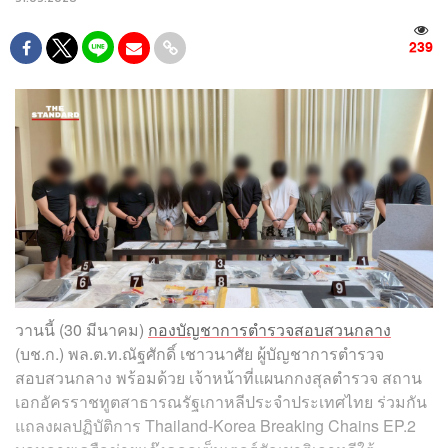
239
วานนี้ (30 มีนาคม)
กองบัญชาการตำรวจสอบสวนกลาง
(บช.ก.) พล.ต.ท.ณัฐศักดิ์ เชาวนาศัย ผู้บัญชาการตำรวจ
สอบสวนกลาง พร้อมด้วย เจ้าหน้าที่แผนกกงสุลตำรวจ สถาน
เอกอัครราชทูตสาธารณรัฐเกาหลีประจำประเทศไทย ร่วมกัน
แถลงผลปฏิบัติการ Thailand-Korea Breaking Chains EP.2