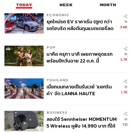
TODAY
WEEK
MONTH
239
ECONOMIC
ยุคใหม่รถ EV ราคาเริ่ม (ถูก) กว่า
ABOUT THE AUTHOR
3.6K
รถไฮบริด หลังต้นทุนแบตเตอรี่ลด
ลง - จีนแห่บุกตลาดเกิดใหม่
THE STANDARD TEAM
กองบรรณาธิการ THE STANDARD
POP
นาคี๓ ครุฑา นาคี เผยภาพชุดแรก
2.7K
พร้อมปักวันฉาย 22 ต.ค. นี้
THAILAND
เมื่อถนนกลายเป็นรันเวย์ ‘แยกริน
1.7K
คำ’ จัด LANNA HAUTE
COUTURE กลางสายฝน
BUSINESS
ลองใช้ Sennheiser MOMENTUM
731
5 Wireless หูฟัง 14,990 บาท ที่ให้