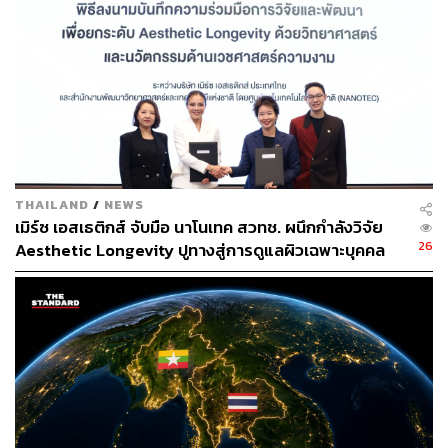
THAILAND
/
NEWS
เมิร์ซ เอสเธติกส์ จับมือ นาโนเทค สวทช. ผนึกกำลังวิจัย
26
Aesthetic Longevity ปูทางสู่การดูแลผิวเฉพาะบุคคล
[PR NEWS]