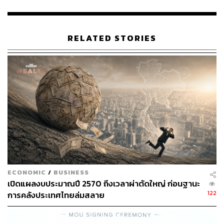
ที่เปิดบทสคริปต์ค้างไว้ รวมถึงรายชื่อเหยื่อพร้อมเบอร์
โทรศัพท์ และเอกสารปลอมที่แอบอ้างเป็นหนังสือราชการ
ของอัยการเกาหลีใต้
RELATED STORIES
พฤติการณ์ของคนร้ายกลุ่มนี้ จะใช้วิธีปลอมตัวเป็นอัยการ
หรือเจ้าหน้าที่รัฐของเกาหลีใต้ โทรศัพท์ไปข่มขู่เหยื่อว่ามี
ส่วนพัวพันกับคดีความ และหลอกให้เหยื่อโอนเงินมาให้ ซึ่ง
จากการตรวจสอบพบว่ามีผู้ตกเป็นเหยื่อแล้วหลายราย รวม
มูลค่าความเสียหายสูงถึงกว่า 3,000 ล้านวอน หรือประมาณ
65 ล้านบาท
เบื้องต้น เจ้าหน้าที่ตำรวจได้แจ้งข้อหาเป็นคนต่างด้าวทำงาน
โดยไม่มีใบอนุญาตทำงาน แก่ผู้ต้องหาทั้งหมด ก่อนนำตัวส่ง
พนักงานสอบสวน สน.โคกคราม พร้อมกันนี้ ได้ประสานมอบ
ECONOMIC
/
BUSINESS
ข้อมูลพฤติการณ์และความเสียหายที่เกิดขึ้นให้กับทางกงสุล
เปิดแผลงบประมาณปี 2570 ถึงเวลาผ่าตัดใหญ่ ก่อนฐานะ
ตำรวจ สถานเอกอัครราชทูตสาธารณรัฐเกาหลีฯ เพื่อนำไป
122
การคลังประเทศไทยล่มสลาย
ประสานความร่วมมือและดำเนินคดีตามกฎหมายที่เกี่ยวข้อง
ต่อไป