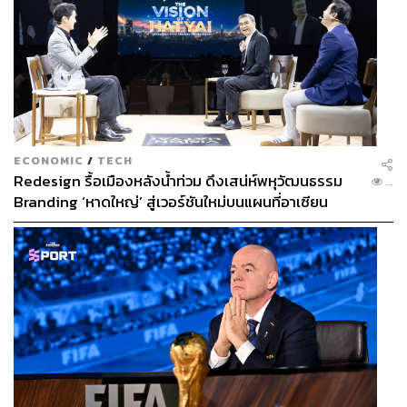
ECONOMIC
/
TECH
Redesign รื้อเมืองหลังน้ำท่วม ดึงเสน่ห์พหุวัฒนธรรม
...
Branding ‘หาดใหญ่’ สู่เวอร์ชันใหม่บนแผนที่อาเซียน