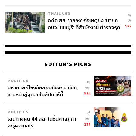
ผู้ใช้ถอดเปลี่ยนแบตเองได้ ก่อนกฎ
EU บังคับปีหน้า
THAILAND
อดีต สส. ‘ฉลอง’ ก่อเหตุยิง ‘นายก
542
อบจ.นนทบุรี’ ที่สำนักงาน ตำรวจรุด
ลงพื้นที่
EDITOR'S PICKS
POLITICS
มหากาพย์โกงข้อสอบท้องถิ่น ก่อน
623
เดินหน้าสู่จุดจบในสัปดาห์นี้
POLITICS
เส้นทางคดี 44 สส. ในชั้นศาลฎีกา
257
จะรู้ผลเมื่อไร