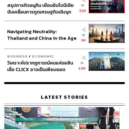
สรุปภารกิจอนุทิน เยือนอินโดนีเซีย
529
ขับเคลื่อนการทูตเศรษฐกิจเชิงรุก
ประกาศหุ้นส่วนยุทธศาสตร์ไทย –
อินโดนีเซีย
Navigating Neutrality:
Thailand and China in the Age
161
of a New Global Order
BUSINESS
/
ECONOMIC
วิเคราะห์ปรากฏการณ์คนแห่ขอสิน
2.6K
เชื่อ CLICX อาจเป็นเพียงยอด
ภูเขาน้ำแข็ง ของปัญหาหนี้ครัว
เรือนไทยที่ถูกซุกไว้
LATEST STORIES