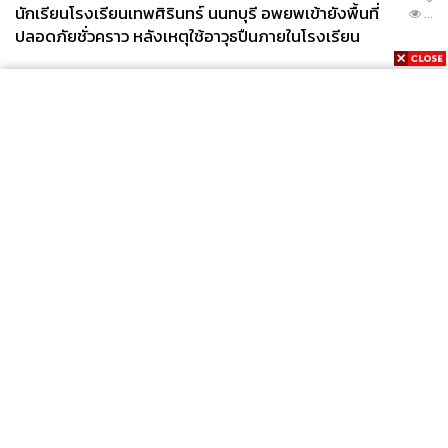
นักเรียนโรงเรียนเทพศิรินทร์ นนทบุรี อพยพเข้ายังพื้นที่
...
ปลอดภัยชั่วคราว หลังเหตุใช้อาวุธปืนภายในโรงเรียน
คลี่คลาย
News
Wealth
Pop
Podcast
Video
Now
Opinion
Careers
Events
Privacy
About
Contact
Policy
FOR
ADVERTISING
MEMBERSHIP