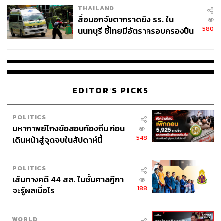
THAILAND
สื่อนอกจับตากราดยิง รร. ใน
580
นนทบุรี ชี้ไทยมีอัตราครอบครองปืน
สูงในระดับต้นของภูมิภาค
EDITOR'S PICKS
POLITICS
มหากาพย์โกงข้อสอบท้องถิ่น ก่อน
548
เดินหน้าสู่จุดจบในสัปดาห์นี้
POLITICS
เส้นทางคดี 44 สส. ในชั้นศาลฎีกา
188
จะรู้ผลเมื่อไร
WORLD