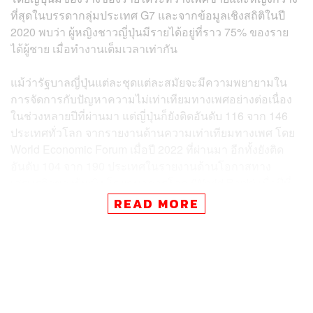
ที่สุดในบรรดากลุ่มประเทศ G7 และจากข้อมูลเชิงสถิติในปี
2020 พบว่า ผู้หญิงชาวญี่ปุ่นมีรายได้อยู่ที่ราว 75% ของราย
ได้ผู้ชาย เมื่อทำงานเต็มเวลาเท่ากัน
แม้ว่ารัฐบาลญี่ปุ่นแต่ละชุดแต่ละสมัยจะมีความพยายามใน
การจัดการกับปัญหาความไม่เท่าเทียมทางเพศอย่างต่อเนื่อง
ในช่วงหลายปีที่ผ่านมา แต่ญี่ปุ่นก็ยังติดอันดับ 116 จาก 146
ประเทศทั่วโลก จากรายงานด้านความเท่าเทียมทางเพศ โดย
World Economic Forum เมื่อปี 2022 ที่ผ่านมา อีกทั้งยังติด
อันดับ 104 จาก 190 ประเทศในรายงานด้านโอกาสทาง
เศรษฐกิจของผู้หญิง โดยธนาคารโลก (World Bank) เมื่อปีที่
แล้วเช่นเดียวกัน
READ MORE
คิชิดะระบุว่า การแก้ไขปัญหาความไม่เท่าเทียมทางเพศถือ
เป็นสิ่งจำเป็นในสังคมญี่ปุ่น เขาในฐานะผู้นำรัฐบาลชุด
ปัจจุบันจะเดินหน้าลดช่องว่างและความแตกต่างของรายได้
รวมถึงเปิดพื้นที่ให้กับผู้หญิงและผลักดันการปรับแก้ไขตัวบท
กฎหมายที่สนับสนุนความเป็นธรรมทางเพศมากยิ่งขึ้น