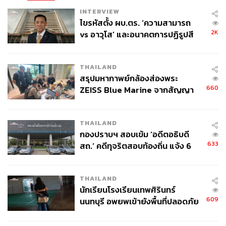
INTERVIEW
ไขรหัสตั้ง ผบ.ตร. ‘ความสามารถ
2K
vs อาวุโส’ และอนาคตการปฏิรูปสี
กากี กับ พล.ต.อ. เอก อังสนานนท์
THAILAND
สรุปมหากาพย์กล้องส่องพระ
660
ZEISS Blue Marine จากสัญญา
ผลิต 8.3 ล้าน สู่ข้อพิพาท ‘มา
เวลล์ฯ’ ฟ้อง ‘โทน บางแค’ ผิดนัด
THAILAND
จ่ายหนี้-แอบระบุแบรนด์
กองปราบฯ สอบเข้ม ‘อดีตอธิบดี
633
สถ.’ คดีทุจริตสอบท้องถิ่น แจ้ง 6
ข้อหาหนัก จ่อชง ป.ป.ช. 12 ส.ค. นี้
THAILAND
นักเรียนโรงเรียนเทพศิรินทร์
609
นนทบุรี อพยพเข้ายังพื้นที่ปลอดภัย
ชั่วคราว หลังเหตุใช้อาวุธปืนภายใน
โรงเรียนคลี่คลาย