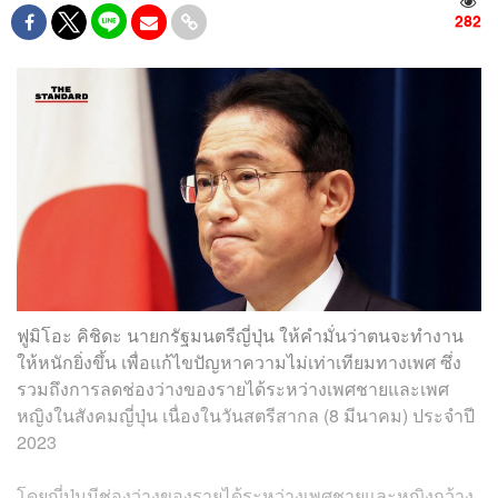
282
ฟูมิโอะ คิชิดะ นายกรัฐมนตรีญี่ปุ่น ให้คำมั่นว่าตนจะทำงาน
ให้หนักยิ่งขึ้น เพื่อแก้ไขปัญหาความไม่เท่าเทียมทางเพศ ซึ่ง
รวมถึงการลดช่องว่างของรายได้ระหว่างเพศชายและเพศ
หญิงในสังคมญี่ปุ่น เนื่องในวันสตรีสากล (8 มีนาคม) ประจำปี
2023
โดยญี่ปุ่นมีช่องว่างของรายได้ระหว่างเพศชายและหญิงกว้าง