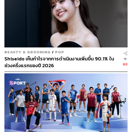
282
BEAUTY & GROOMING
/
POP
Shiseido เห็นกำไรจากการดำเนินงานเพิ่มขึ้น 90.1% ใน
ABOUT THE AUTHOR
60
ช่วงครึ่งแรกของปี 2026
ณรงค์กร มโนจันทร์เพ็ญ
Content Creator กองบรรณาธิการข่าว THE
STANDARD