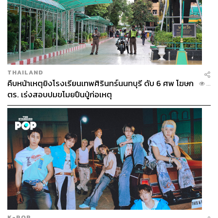
THAILAND
คืบหน้าเหตุยิงโรงเรียนเทพศิรินทร์นนทบุรี ดับ 6 ศพ โฆษก
...
ตร. เร่งสอบปมขโมยปืนปู่ก่อเหตุ
K-POP