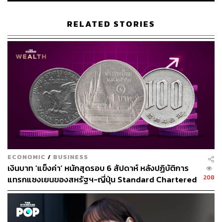
ขยับขึ้นมาใกล้เคียงกันมากยิ่งขึ้นในอนาคตอันใกล้
RELATED STORIES
แฟ้มภาพ: Yoshikazu Tsuno / AFP
อ้างอิง:
https://www.aljazeera.com/economy/2023/3/8/japans
-kishida-pledges-to-work-harder-to-fix-gender-pay-ga
p
https://www.nasdaq.com/articles/progress-made-in-ja
pan-on-gender-wage-gap-but-more-must-be-done-go
vernment
https://english.kyodonews.net/news/2022/12/6533e3
956c05-kishida-vows-to-include-womens-views-in-p
ECONOMIC
/
BUSINESS
olicymaking-at-intl-confab.html
เงินบาท ‘แข็งค่า’ หนักสุดรอบ 6 สัปดาห์ หลังปฏิบัติการ
208
แทรกแซงเยนของสหรัฐฯ-ญี่ปุ่น Standard Chartered
TAGS:
Fumio Kishida
Japan
รายได้
เปิดเป้าสิ้นปีนี้จ่อแข็งต่อแตะ 32.50 บาทต่อดอลลาร์
ความเท่าเทียมทางเพศ
วันสตรีสากล