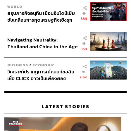
WORLD
สรุปภารกิจอนุทิน เยือนอินโดนีเซีย
539
ขับเคลื่อนการทูตเศรษฐกิจเชิงรุก
ประกาศหุ้นส่วนยุทธศาสตร์ไทย –
อินโดนีเซีย
Navigating Neutrality:
Thailand and China in the Age
169
of a New Global Order
รวมพลังรักจากแฟนๆ
BUSINESS
/
ECONOMIC
อย่างที่รู้กันว่าแฟนคลับของซีรีส์วายนั้นทรงพลัง แต่มันอาจ
วิเคราะห์ปรากฏการณ์คนแห่ขอสิน
จะใช้ได้อย่างเต็มศักยภาพเมื่อถูกปล่อยออกมาพร้อมๆ กัน
2.6K
เชื่อ CLICX อาจเป็นเพียงยอด
เราจึงได้เห็นการนัดแนะเวลาขึ้น Twitter ในช่วงที่ซีรีส์ออน
ภูเขาน้ำแข็ง ของปัญหาหนี้ครัว
แอร์เพื่อดันให้ติดเทรนด์ จนทำให้คนที่ไม่เคยสนใจต้องหันมา
เรือนไทยที่ถูกซุกไว้
สนใจซีรีส์เรื่องนี้ อีกทั้งมันยังไปเตะตาสื่อใหญ่ๆ อย่างที่กล่าว
มาข้างต้นว่าต้องหันมามองซีรีส์บอยเลิฟของไทยเรื่องนี้บ้าง
LATEST STORIES
แล้ว อย่างไรก็ดี ทุกอย่างจะไม่ประสบความสำเร็จเลยหาก
เนื้อหาของซีรีส์ไม่ดีเท่ากับกระแส แต่
KinnPorsche The
Series
ดันมีทุกองค์ประกอบ จึงทำให้ประสบความสำเร็จทั้ง
ในไทยและสากล