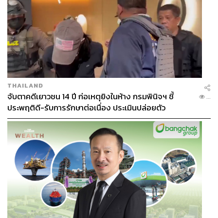
KinnPorsche The Series
ออกอากาศทางช่อง one31 ทุกวัน
เสาร์ เวลา 23.00 น. และชมเวอร์ชัน Uncut และ Special Clip
ได้ทาง iQiyi
ภาพ: KinnPorsche The Series
THAILAND
TAGS:
ซีรีส์
ซีรีส์วาย
KinnPorsche The Series
จับตาคดีเยาวชน 14 ปี ก่อเหตุยิงในห้าง กรมพินิจฯ ชี้
...
ประพฤติดี-รับการรักษาต่อเนื่อง ประเมินปล่อยตัว
3.4K
ABOUT THE AUTHOR