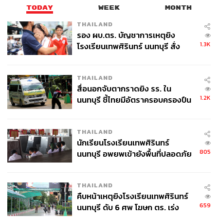
เนื้อหาของเรื่องก็พาไปถึงจุดนั้นได้ โดยไม่จำเป็นว่าจะทำให้
TODAY
WEEK
MONTH
เป็นฉากขายเพิ่มยอดวิวอย่างประดักประเดิด และอีกส่วนคือ
THAILAND
Side Story ที่ช่วยปะติดปะต่อเรื่องราวให้สมบูรณ์ขึ้นไปอีก
รอง ผบ.ตร. บัญชาการเหตุยิง
1.3K
โรงเรียนเทพศิรินทร์ นนทบุรี สั่ง
ค้นหา 2 รอบยืนยันไร้คนติดค้าง พบ
ศพปู่-ย่าที่บ้านพักผู้ก่อเหตุ
THAILAND
สื่อนอกจับตากราดยิง รร. ใน
1.2K
นนทบุรี ชี้ไทยมีอัตราครอบครองปืน
สูงในระดับต้นของภูมิภาค
THAILAND
นักเรียนโรงเรียนเทพศิรินทร์
805
นนทบุรี อพยพเข้ายังพื้นที่ปลอดภัย
ชั่วคราว หลังเหตุใช้อาวุธปืนภายใน
ส่วน Special Clip ใน iQiyi ก็ช่วยทำให้คนดูรู้จักนักแสดง
โรงเรียนคลี่คลาย
แต่ละคนมากยิ่งขึ้น เพราะอย่าลืมว่านักแสดงเป็นปัจจัยหลักที่
THAILAND
ทำให้ซีรีส์วายประสบความสำเร็จ และยังได้เห็นมุมน่ารักๆ
คืบหน้าเหตุยิงโรงเรียนเทพศิรินทร์
ผ่านรีแอ็กต่างๆ ของเหล่านักแสดง ทำให้แฟนๆ ได้ดูแก้เหงา
659
นนทบุรี ดับ 6 ศพ โฆษก ตร. เร่ง
ไปพลางๆ ก่อนที่ตอนใหม่จะออนแอร์ ในขณะที่โซเชียลมีเดีย