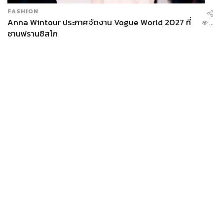
FASHION
Anna Wintour ประกาศจัดงาน Vogue World 2027 ที่
...
ซานฟรานซิสโก
News
Wealth
Pop
Podcast
Video
Now
Opinion
Careers
Events
Privacy
About
Contact
Policy
FOR
ADVERTISING
MEMBERSHIP