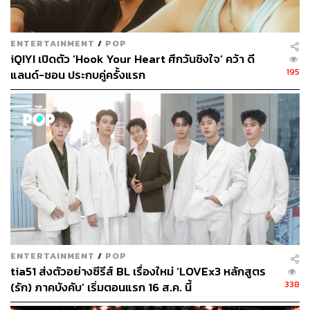
ENTERTAINMENT
/
POP
iQIYI เปิดตัว ‘Hook Your Heart ศึกวันชิงใจ’ คว้า ดี
195
แลนด์-ชอน ประกบคู่ครั้งแรก
ผู้เขียนมีโอกาสพูดคุยกับพี่โขมก่อนที่ซีรีส์เรื่องนี้จะออนแอร์
เขาเล่าว่าพยายามจะตัดซีนโรแมนติกแบบคลิเช (จำเจ) แบบซี
รีส์วายเดิมๆ ออกไป แต่ใส่ความจิ้นเข้าไปในฉากแอ็กชัน
ต่างๆ ที่มีความแนบชิดระหว่างบอดี้การ์ดกับเจ้านายแทน ซึ่ง
มันก็เกิดขึ้นได้จริงๆ และทำงานกับความรู้สึกคนดูได้ดีเสีย
ด้วย ยิ่งผสมกับเคมีของสองนักแสดงนำแล้วยิ่งทำให้ซีรีส์เรื่อง
นี้น่าติดตาม ในขณะที่แคสติ้งของนักแสดงในบทบาทอื่นๆ ก็
ทำได้เหมาะสม มีความน่ารักและดุดันกำลังดี ทำให้เรา
เหมือนหลุดเข้าไปอยู่ในโลกของผู้ชายร้ายๆ แต่มีความตะมุ
ENTERTAINMENT
/
POP
ตะมิ จนแอบเผลอร้อง ‘งู้ยยยยย’ แบบไม่รู้ตัว
tia51 ส่งตัวอย่างซีรีส์ BL เรื่องใหม่ ‘LOVEx3 หลักสูตร
338
(รัก) ภาคบังคับ’ เริ่มตอนแรก 16 ส.ค. นี้
หลงอยู่ในเขาวงกตแห่งโลกมาเฟีย