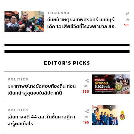
สอบปมขโมยปืนปู่ก่อเหตุ
ของซีรีส์เรื่องนี้ก็น่าจะได้รับรางวัลโนเบลสาขาความขยัน ใน
THAILAND
แง่การผลิตคอนเทนต์เลี้ยงกระแสซีรีส์จนคนดูติดกับอยู่ในโลก
คืบหน้าเหตุยิงเทพศิรินทร์ นนทบุรี
มาเฟียแทบจะตลอดทั้งสัปดาห์
515
เด็ก 14 เสียชีวิตที่โรงพยาบาล สธ.
ยืนยันครูเสียชีวิต 5 ราย เจ็บ 22
ราย
EDITOR'S PICKS
POLITICS
มหากาพย์โกงข้อสอบท้องถิ่น ก่อน
559
เดินหน้าสู่จุดจบในสัปดาห์นี้
POLITICS
เส้นทางคดี 44 สส. ในชั้นศาลฎีกา
196
จะรู้ผลเมื่อไร