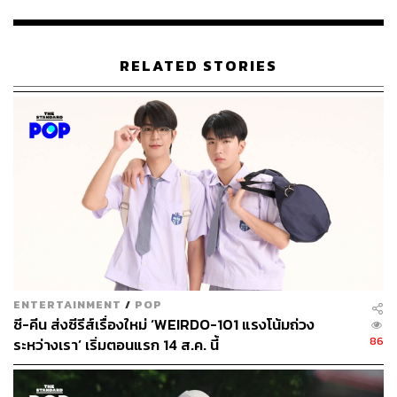
จำนวนไม่น้อยที่ยังอยู่ในวังวนชีวิตรักนักศึกษา ใส่ฉากโรแมน
ติกที่ไม่สมจริงสักเท่าไร แต่ก็มีหลายๆ เรื่องที่พยายามฉีกออก
จากกรอบเดิมๆ อย่างเช่น
พฤติการณ์ที่ตาย
,
NOT ME เขา…
RELATED STORIES
ไม่ใช่ผม
,
นิทานพันดาว
รวมทั้ง
KinnPorsche The Series
ที่
เปิดตัวว่าเป็นซีรีส์วายมาเฟียเรื่องแรกของไทย ตอนแรกที่
ได้ยินก็ยังคิดว่าเป็นเรื่องหนักๆ และยังมองไม่ออกว่าจะทำให้
สนุกได้อย่างไร จนกระทั่งได้ชมแบบจริงๆ จังๆ ก็ต้องร้องว๊าว!
กับส่วนผสมที่ลงตัว ทั้งคอเมดี้ แอ็กชัน ลึกลับ และโรแมนติก
ที่สอดแทรกไปกับเรื่องราวความรักของทายาทตระกูลมาเฟีย
และบอดี้การ์ดหนุ่ม โดยเนื้อหามีทั้งเรื่องธุรกิจใต้ดิน การ
ทรยศหักหลัง การแข่งขันในครอบครัว แต่ทุกอย่างอาจจะจุด
ไม่ติดถ้าขาดการออกแบบตัวละครให้มีมิติน่าสนใจ อย่างตัว
คินน์ (มาย-ภาคภูมิ
ร่มไทรทอง) แม้ภายนอกดูขึงขังแต่
ภายในเป็นคนอ่อนไหว ที่ต้องจำใจแบกรับภาระอันหนักอึ้ง
ENTERTAINMENT
/
POP
ของครอบครัว ส่วน พอร์ช (อาโป-ณัฐวิญญ์ วัฒนกิติพัฒน์
) ที่
ซี-คีน ส่งซีรีส์เรื่องใหม่ ‘WEIRDO-101 แรงโน้มถ่วง
ดูเหมือนคนรักสนุก ทะลึ่งทะเล้น แต่ก็ซ่อนปมในใจบางอย่าง
86
ระหว่างเรา’ เริ่มตอนแรก 14 ส.ค. นี้
เมื่อทั้งคู่มาเจอกัน ต้องปกป้องชีวิตของกันและกัน และเผย
ส่วนที่อ่อนไหวให้อีกฝ่ายรู้ ผู้ชมก็เชื่อว่าความรักเกิดขึ้นได้
จริงโดยไม่ตะขิดตะขวงใจ ไม่ว่าจะอยู่ในเพศไหนก็ตาม ส่วน