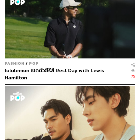
นี้ก็ต้องชื่นชมคนเขียนบทและทั้ง 3 ผู้กำกับ คือ
โขม-ก้อง
เกียรติ โขมศิริ, เป๊ปซี่-บัญชร วรเศรษฐ์อารี และ ปอนด์-กฤษ
ดา วิทยาขจรเดช
ว่าทำการบ้านมาอย่างดี
FASHION
/
POP
lululemon เปิดตัวซีรีส์ Rest Day with Lewis
75
Hamilton