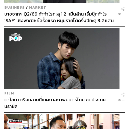
วีรวัฒน์ อัจจุตมานัส
BUSINESS
/
MARKET
บางจากฯ Q2/69 ทำกำไรทะลุ 1.2 หมื่นล้าน เริ่มบุ๊กกำไร
อดีตคนทำนิตยสารผู้ชื่นชอบการเดินทาง และ
...
ชอบสังเกตการณ์วัฒนธรรมป๊อปทุกแขนง
‘SAF’ เชิงพาณิชย์ครั้งแรก หนุนรายได้ครึ่งปีทะลุ 3.2 แสน
ล้าน
FILM
ตาโขน เตรียมฉายที่เทศกาลภาพยนตร์ไทย ณ ประเทศ
...
บราซิล