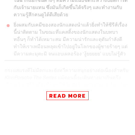
กับเจ้านายแทน ซึ่งมันก็เกิดขึ้นได้จริงๆ และทำงานกับ
ความรู้สึกคนดูได้ดีเสียด้วย
ยิ่งผสมกับเคมีของสองนักแสดงนำแล้วยิ่งทำให้ซีรีส์เรื่อง
นี้น่าติดตาม ในขณะที่แคสติ้งของนักแสดงในบทบา
ทอื่นๆ ก็ทำได้เหมาะสม มีความน่ารักและดุดันกำลังดี
ทำให้เราเหมือนหลุดเข้าไปอยู่ในโลกของผู้ชายร้ายๆ แต่
มีความตะมุตะมิ จนแอบเผลอร้อง ‘งู้ยยยยย’ แบบไม่รู้ตัว
กระแสแรงดีไม่มีตกและยังทวีความสนุกอย่างต่อเนื่องสำหรับ
KinnPorsche The Series
แม้ตอนนี้จะเดินทางมาเกินครึ่ง
เรื่องแล้วแต่ก็ยังมีปมใหม่ๆ ให้ลุ้นต่อในทุกๆ ตอน จนไม่แปลก
ใจที่ซีรีส์เรื่องนี้ประสบความสำเร็จอย่างสูงทั้งในไทย และใน
READ MORE
ระดับสากลด้วยการเปิดตัวตอนแรกติดอันดับชาร์ตสตรีมมิง
ของ iQiyi ใน 191 พื้นที่, ขึ้นอันดับหนึ่งในเทรนด์ Twitter ทั่ว
โลก และยังติดอันดับบน Weibo ของจีนในแทบจะทุกตอนที่
ฉาย อีกทั้งยังได้รับความสนใจจากสื่อต่างประเทศอย่าง The
Straits Times, Teen Vogue, Rolling Stones India เป็นต้น ซึ่ง