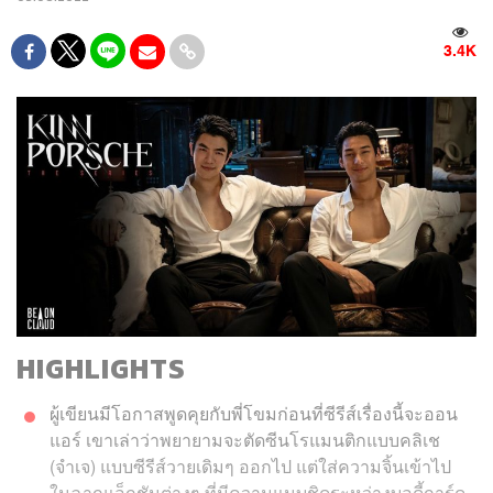
3.4K
HIGHLIGHTS
ผู้เขียนมีโอกาสพูดคุยกับพี่โขมก่อนที่ซีรีส์เรื่องนี้จะออน
แอร์ เขาเล่าว่าพยายามจะตัดซีนโรแมนติกแบบคลิเช
(จำเจ) แบบซีรีส์วายเดิมๆ ออกไป แต่ใส่ความจิ้นเข้าไป
ในฉากแอ็กชันต่างๆ ที่มีความแนบชิดระหว่างบอดี้การ์ด