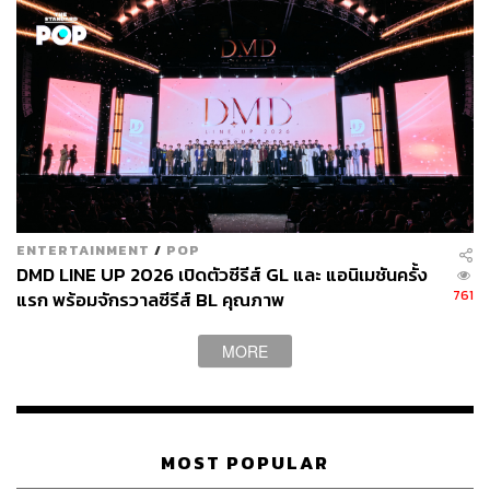
ENTERTAINMENT
/
POP
DMD LINE UP 2026 เปิดตัวซีรีส์ GL และ แอนิเมชันครั้ง
761
แรก พร้อมจักรวาลซีรีส์ BL คุณภาพ
เมื่อทำการบ้านกับสารตั้งต้นนั่นคือทำซีรีส์ให้มีคุณภาพแล้ว
ขั้นต่อไปที่ผู้เขียนคิดว่าเป็นกลยุทธ์ที่ชาญฉลาดก็คือเวอร์ชัน
MORE
Uncut ใน iQiyi เป็นการต่อยอดเคมีที่ฟุ้งกระจายของมายและ
อาโปให้คนดูได้มาฟินให้สุดในอีกเวอร์ชัน กับฉาก NC (No
Children Under X ซึ่ง X คืออายุที่กำหนด) ต่างๆ ที่นักแสดง
ทุ่มสุดตัว ไม่ใช่แค่การโชว์เรือนร่างแต่ยังแฝงอินเนอร์ในฉาก
MOST POPULAR
เลิฟซีนที่ทำให้คนดูรู้สึกได้ว่าทั้งคู่รักและโหยหากันจริงๆ ซึ่ง