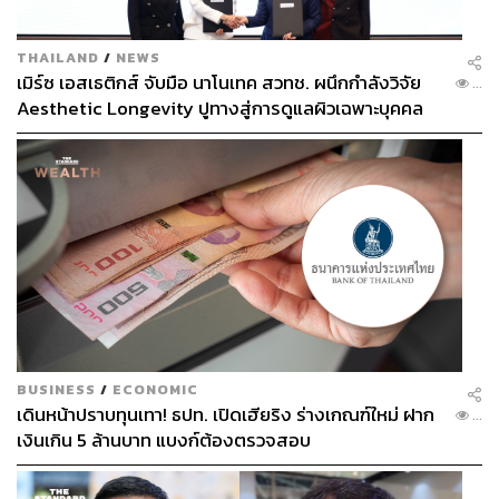
ABOUT THE AUTHOR
ฐิติกาญจน์ กาญจนภักดี
THAILAND
/
NEWS
เมิร์ซ เอสเธติกส์ จับมือ นาโนเทค สวทช. ผนึกกำลังวิจัย
บรรณาธิการแฟชั่นและสไตลิสต์ ประจำ
...
สำนักข่าว THE STANDARD
Aesthetic Longevity ปูทางสู่การดูแลผิวเฉพาะบุคคล
[PR NEWS]
ABOUT THE AUTHOR
พัชชา พูนพิริยะ
กองบรรณาธิการคัลเจอร์ สำนักข่าว THE
STANDARD
BUSINESS
/
ECONOMIC
เดินหน้าปราบทุนเทา! ธปท. เปิดเฮียริง ร่างเกณฑ์ใหม่ ฝาก
...
เงินเกิน 5 ล้านบาท แบงก์ต้องตรวจสอบ