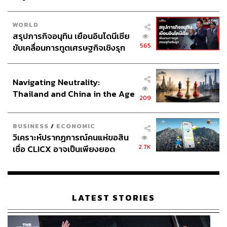
WORLD
สรุปภารกิจอนุทิน เยือนอินโดนีเซีย
565
ขับเคลื่อนการทูตเศรษฐกิจเชิงรุก
ประกาศหุ้นส่วนยุทธศาสตร์ไทย –
อินโดนีเซีย
Navigating Neutrality:
Thailand and China in the Age
209
of a New Global Order
BUSINESS
/
ECONOMIC
วิเคราะห์ปรากฏการณ์คนแห่ขอสิน
2.7K
เชื่อ CLICX อาจเป็นเพียงยอด
ภูเขาน้ำแข็ง ของปัญหาหนี้ครัว
เรือนไทยที่ถูกซุกไว้
LATEST STORIES