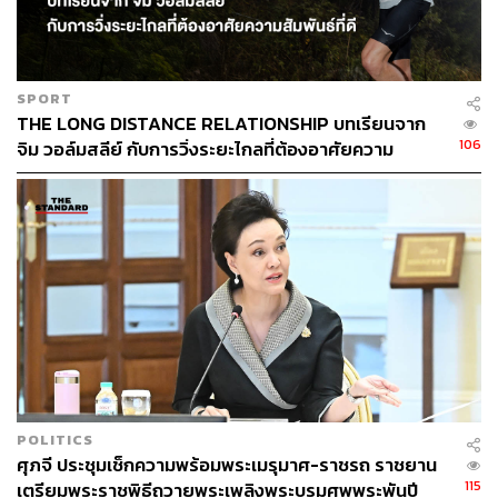
SPORT
THE LONG DISTANCE RELATIONSHIP บทเรียนจาก
106
จิม วอล์มสลีย์ กับการวิ่งระยะไกลที่ต้องอาศัยความ
สัมพันธ์ที่ดี
ภายในพื้นที่รอบๆ ยังมีการจัดนิทรรศการที่นำเสนอพระ
ราชกรณียกิจเพื่อน้อมจิตรำลึกสำนึกในพระมหากรุณาธิคุณ
เช่น การจัดตั้งสถานดูแลผู้สูงอายุแมคเคน และสถานีอนามัย
POLITICS
พระราชทาน ในส่วนของกรมชลประทานที่มีการจำลอง
ศุภจี ประชุมเช็กความพร้อมพระเมรุมาศ-ราชรถ ราชยาน
115
เตรียมพระราชพิธีถวายพระเพลิงพระบรมศพพระพันปี
เขื่อนแม่งัดสมบูรณ์ชล ฝนหลวง รวมทั้งนิทรรศการโครงการ