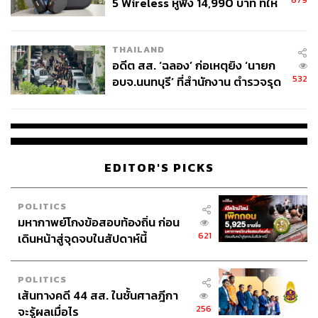
679
5 Wireless หูฟัง 14,990 บาท ที่ให้
เพื่อทำการจัดเตรียมและเก็บรายละเอียดของงานให้สมพระ
ผู้ใช้ถอดเปลี่ยนแบตเองได้ ก่อนกฎ
เกียรติที่สุด และจะเปิดให้ประชาชนเข้าพื้นที่อีกครั้งในวันพรุ่ง
EU บังคับปีหน้า
นี้ เวลา 7.00 น. เป็นต้นไป ซึ่งคาดว่าจะมีประชาชนมารอเข้า
THAILAND
แถวเพื่อเข้าร่วมพิธีวางดอกไม้จันทน์เป็นจำนวนมาก
อดีต สส. ‘ฉลอง’ ก่อเหตุยิง ‘นายก
532
อบจ.นนทบุรี’ ที่สำนักงาน ตำรวจรุด
ลงพื้นที่
EDITOR'S PICKS
POLITICS
มหากาพย์โกงข้อสอบท้องถิ่น ก่อน
621
เดินหน้าสู่จุดจบในสัปดาห์นี้
POLITICS
เส้นทางคดี 44 สส. ในชั้นศาลฎีกา
256
จะรู้ผลเมื่อไร