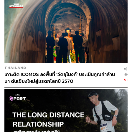
ในวันนี้เรายังเห็นประชาชนชาวเชียงใหม่ที่ออกมาร่วม
แรงร่วมใจประดับตกแต่งบริเวณโดยรอบงานพิธีด้วยจิต
ศรัทธา และมีการแจกพระบรมฉายาลักษณ์ของพระบาท
สมเด็จพระปรมินทรมหาภูมิพลอดุลยเดช บรมนาถบพิตร เพื่อ
ถวายเป็นพระราชกุศล
THAILAND
เกาะติด ICOMOS ลงพื้นที่ ‘วัดอุโมงค์’ ประเมินคุณค่าล้าน
91
นา ดันเชียงใหม่สู่มรดกโลกปี 2570