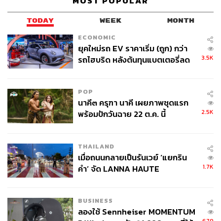
MOST POPULAR
สะดวกแก่ประชาชนที่จะมาร่วมงาน เช่น เซ็นทรัลเฟสติวัล
เชียงใหม่, สนามกีฬาเทศบาล, ลานจัดงานฤดูหนาว ฯลฯ โดย
TODAY
WEEK
MONTH
สามารถตรวจสอบจุดรับ-ส่งทั้งหมดได้ที่ศูนย์ข้อมูลด้านการ
ECONOMIC
จราจร โทร. 0 5324 5214, 0 5334 5191-2
ยุคใหม่รถ EV ราคาเริ่ม (ถูก) กว่า
3.5K
รถไฮบริด หลังต้นทุนแบตเตอรี่ลด
ลง - จีนแห่บุกตลาดเกิดใหม่
POP
นาคี๓ ครุฑา นาคี เผยภาพชุดแรก
2.5K
พร้อมปักวันฉาย 22 ต.ค. นี้
THAILAND
เมื่อถนนกลายเป็นรันเวย์ ‘แยกริน
1.7K
คำ’ จัด LANNA HAUTE
COUTURE กลางสายฝน
BUSINESS
ลองใช้ Sennheiser MOMENTUM
โดยวันนี้มีการให้เข้าชมพื้นที่จัดงานจนถึงเวลา 19.00 น.