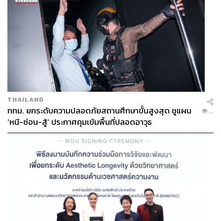
TAGS:
พระบาทสมเด็จพระบรมชนกาธิเบศร มหาภูมิพลอดุลย
เดชมหาราช บรมนาถบพิตร
พระราชพิธีถวายพระเพลิงพระบรมศพ
เชียงใหม่
THAILAND
พระเมรุมาศจำลอง
กทม. ยกระดับความปลอดภัยสถานศึกษาขั้นสูงสุด ชูแผน
...
‘หนี-ซ่อน-สู้’ ประกาศคุมเข้มพื้นที่ปลอดอาวุธ
94