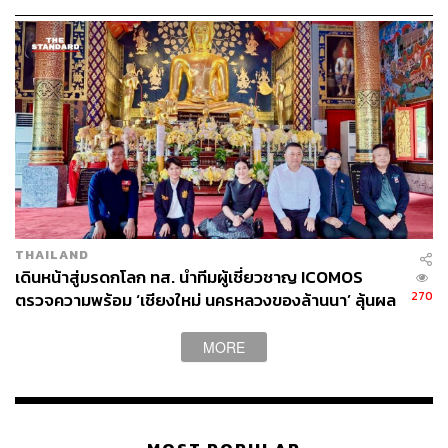
หลวง
หลวงต่างๆ โดยนิทรรศการเริ่มจัดขึ้นตั้งแต่วันที่ 23 ตุลาคม
ไปจนถึง 30 ตุลาคมนี้
THAILAND
เดินหน้าสู่มรดกโลก ทส. นำทีมผู้เชี่ยวชาญ ICOMOS
270
ตรวจความพร้อม ‘เชียงใหม่ นครหลวงของล้านนา’ ลุ้นผล
พิจารณาปีหน้า
MORE
การเดินทางมายังพิธีวางดอกไม้จันทน์ในวันพรุ่งนี้สามารถ
นำรถยนต์มาจอดได้ในบริเวณที่กำหนด โดยจะมีบริการรับ-
ส่งประชาชนฟรีด้วยรถสี่ล้อแดงและรถบัสเพื่ออำนวยความ