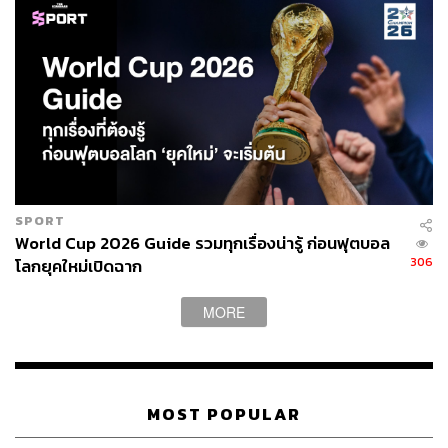
สำหรับวงดนตรีที่ทรงก่อตั้งขึ้นเมื่อครั้งเสด็จนิวัติ
ประเทศไทยในปี 2494 ณ พระที่นั่งอัมพรสถาน พระราชวัง
ดุสิต คราแรกนั้นใช้ชื่อว่า ‘วงลายคราม’ ตามสมาชิกในวงที่
ล้วนเป็นพระราชวงศ์ชั้นผู้ใหญ่ซึ่งทรงคุ้นเคยมาตั้งแต่ยังทรง
พระเยาว์ โดยนิยมบรรเลงแนวดิกซีแลนด์แจ๊ซที่สนุกสนาน
เบิกบาน ต่อมาภายหลัง
แมนรัตน์ ศรีกรานนท์
ได้ดำเนินการ
หาสมาชิกมาถวายงานเพิ่มเติม เพราะนักดนตรีกิตติมศักดิ์
ทรงพระชรา ไม่สามารถร่วมบรรเลงฝีมือได้อย่างเต็มที่ ซึ่ง
พระองค์พระราชทานชื่อวงใหม่ว่า ‘วง อ.ส. วันศุกร์’
SPORT
World Cup 2026 Guide รวมทุกเรื่องน่ารู้ ก่อนฟุตบอล
306
โลกยุคใหม่เปิดฉาก
MORE
MOST POPULAR