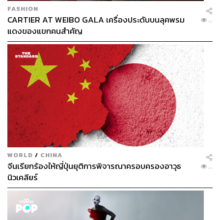
FASHION
CARTIER AT WEIBO GALA เครื่องประดับบนลุคพรม
...
แดงของแขกคนสำคัญ
“ดนตรีวงนี้เล่นอย่างเป็นกันเอง…เล่นอย่างกันเอง อย่างที่
นายแมนรัตน์ นายวง เขาพูดบ่อยๆ ว่าเป็นกันเองกับผู้ฟังดี วัน
นี้ขอให้นิสิตเป็นกันเอง…” และก่อนเสด็จพระราชดำเนินกลับ
พระองค์ทรงมีรับสั่งว่าจะนำวงดนตรีลายครามมาบรรเลงที่
จุฬาลงกรณ์มหาวิทยาลัย จึงเป็นที่มาของงานวันทรงดนตรี
ครั้งแรกที่จุฬาฯ เมื่อวันที่ 6 กันยายน 2501
WORLD
/
CHINA
จากนั้นพระองค์ได้เสด็จฯ ตามคำกราบบังคมทูลเชิญของ
จีนเรียกร้องให้ญี่ปุ่นยุติการพิจารณาครอบครองอาวุธ
...
มหาวิทยาลัยต่างๆ เช่น จุฬาลงกรณ์มหาวิทยาลัย,
นิวเคลียร์
มหาวิทยาลัยธรรมศาสตร์, มหาวิทยาลัยเกษตรศาสตร์,
มหาวิทยาลัยศรีนครินทรวิโรฒ เพื่อทรงดนตรีและทรง
สังสรรค์ร่วมกับนิสิตนักศึกษาเป็นการส่วนพระองค์ รวมทั้งยัง
ได้พระราชทานพระราชดำรัสแก่นิสิตนักศึกษา ซึ่งภายหลัง