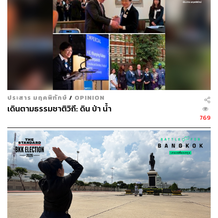
นิพนธ์ได้ดีเยี่ยมในทุกจังหวะ
“ผมเชื่อว่าถ้าพระองค์ไม่ได้เป็นพระมหากษัตริย์ พระองค์
จะทรงเป็นหัวหน้าวงดนตรีชั้นนำได้เลยทีเดียว”
เลส บราวน์
นักดนตรีแจ๊ซชาวอเมริกัน กล่าวยกย่องพระอัจฉริยภาพด้าน
ดนตรีของพระบาทสมเด็จพระปรมินทรมหาภูมิพลอดุลยเดช
บรมนาถบพิตร ไว้ในภาพยนตร์สารคดี
‘คีตราชัน’
ที่เคยออก
ฉายเมื่อปี 2539
ความเห็นดังกล่าวไม่แตกต่างจากความคิดของพสกนิกร
ประสาร มฤคพิทักษ์
/
OPINION
ชาวไทยและชาวต่างชาติที่ประจักษ์ชัดในพระอัจฉริยภาพ ซึ่ง
เดินตามธรรมชาติวิถี: ดิน ป่า น้ำ
เสียงดนตรีของพระองค์ไม่เพียงสร้างความสุขให้แก่ผู้ฟัง หรือ
769
ช่วยสร้างสัมพันธไมตรีกับนานาอารยประเทศเท่านั้น หากแต่
ยังเป็นสื่อกลางเชื่อมโยงความรู้สึกของ ‘ประชาชน’ ให้เกิด
ความรักความผูกพันต่อ ‘สถาบันพระมหากษัตริย์’ มากยิ่งขึ้น