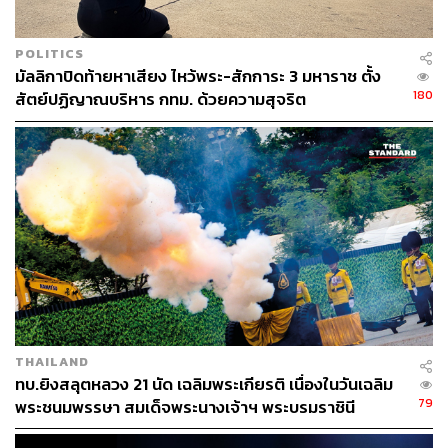
POLITICS
มัลลิกาปิดท้ายหาเสียง ไหว้พระ-สักการะ 3 มหาราช ตั้ง
180
สัตย์ปฏิญาณบริหาร กทม. ด้วยความสุจริต
จาก ‘ลายคราม’ สู่วงดนตรี ‘อ.ส. วันศุกร์’
เป็นที่ทราบกันดีว่าพระบาทสมเด็จพระปรมินทรมหาภูมิพล
อดุลยเดช บรมนาถบพิตร ทรงเริ่มเรียนดนตรีตั้งแต่พระ
ชนมายุ 13 พรรษา ขณะประทับอยู่ที่ประเทศสวิตเซอร์แลนด์
โดยทรงเรียนทั้งการเขียนโน้ต การบรรเลงดนตรีสากลต่างๆ
ในแนวทางของเพลงคลาสสิก และเมื่อทรงสนพระราชหฤทัย
ในดนตรีแจ๊ซจึงได้ทรงฝึกด้วยพระองค์เองโดยทรงเป่าแซกโซ
โฟนสอดแทรกกับแผ่นเสียงของนักดนตรีชื่อดังจนกระทั่งเกิด
THAILAND
ความชำนาญ นอกจากนี้ยังทรงฝึกเปียโนและกีตาร์เพิ่มเติม
ทบ.ยิงสลุตหลวง 21 นัด เฉลิมพระเกียรติ เนื่องในวันเฉลิม
ในภายหลังเพื่อใช้ประกอบการพระราชนิพนธ์เพลงและทรง
79
พระชนมพรรษา สมเด็จพระนางเจ้าฯ พระบรมราชินี
ดนตรีร่วมกับวงดนตรีส่วนพระองค์