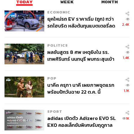
TODAY
WEEK
MONTH
ECONOMIC
ยุคใหม่รถ EV ราคาเริ่ม (ถูก) กว่า
2.4K
รถไฮบริด หลังต้นทุนแบตเตอรี่ลด
ลง - จีนแห่บุกตลาดเกิดใหม่
POLITICS
ผลชันสูตร 8 ศพ เหตุยิงใน รร.
1.4K
เทพศิรินทร์ นนทบุรี พบกระสุนเข้า
จุดสำคัญ ‘ศีรษะ-หน้าอก’ ครูถูกยิง
4 นัด จากระยะไกล
POP
นาคี๓ ครุฑา นาคี เผยภาพชุดแรก
1.1K
พร้อมปักวันฉาย 22 ต.ค. นี้
อย่างไรก็ตาม เมื่อปี 2595 กรมประชาสัมพันธ์ได้
น้อมเกล้าฯ ถวายเครื่องส่งวิทยุกำลังส่ง 100 วัตต์ พระบาท
SPORT
สมเด็จพระปรมินทรมหาภูมิพลอดุลยเดช บรมนาถบพิตร จึง
adidas เปิดตัว Adizero EVO SL
1K
ทรงก่อตั้งสถานีวิทยุ อ.ส. เพื่อใช้เป็นสื่อกลางในการให้ความ
EXO คอลเล็กชันพิเศษรับฤดูกาล
College Football
บันเทิง สาระประโยชน์ ตลอดจนข่าวสารต่างๆ แก่ประชาชน