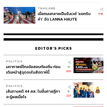
รวมถึงออกอากาศการบรรเลงดนตรีของวงลายคราม (หรือ
THAILAND
ในยุคหลังคือ วง อ.ส. วันศุกร์) เป็นประจำทุกวันศุกร์อีกด้วย
เมื่อถนนกลายเป็นรันเวย์ ‘แยกริน
1K
คำ’ จัด LANNA HAUTE
และไม่เพียงแต่ร่วมทรงดนตรีกับสมาชิกในวงเท่านั้น
COUTURE กลางสายฝน
พระองค์ยังทรงจัดรายการเพลงและทรงเปิดแผ่นเสียง โดย
บางครั้งโปรดเกล้าฯ ให้มีการโทรศัพท์เข้ามาขอเพลงและ
ทรงรับสายด้วยพระองค์เอง เพื่อเปิดโอกาสให้พสกนิกรติดต่อ
กับพระองค์ได้ง่ายขึ้น หรือเมื่อเกิดเหตุวาตภัยแหลมตะลุมพุก
EDITOR'S PICKS
วงดนตรีก็ถูกใช้เป็นช่องทางในการประกาศเชิญชวนให้
ประชาชนร่วมบริจาคช่วยเหลือผู้ประสบภัย กลายเป็นจุด
กำเนิดของ ‘มูลนิธิราชประชานุเคราะห์ ในพระบรม
POLITICS
มหากาพย์โกงข้อสอบท้องถิ่น ก่อน
ราชูปถัมภ์’
601
เดินหน้าสู่จุดจบในสัปดาห์นี้
POLITICS
เส้นทางคดี 44 สส. ในชั้นศาลฎีกา
237
จะรู้ผลเมื่อไร