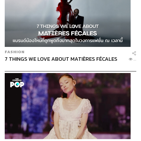
เมื่อทรงมีพระราชกรณียกิจต่างๆ มากยิ่งขึ้น การเสด็จฯ ทรง
ดนตรีจึงได้ยุติลงในที่สุด
อย่างไรก็ตาม ด้วยพระอัจฉริยภาพด้านดนตรี รวมถึงพระ
ราชจริยวัตรอันงดงาม ทรงเป็นกันเอง ไม่ถือพระองค์ ทรงมี
พระอารมณ์ขัน ทำให้บรรยากาศวันทรงดนตรีเหล่านั้นเป็นไป
อย่างสนุกสนานครึกครื้น ทั้งยังทำให้นิสิตนักศึกษาและกลุ่ม
คนรุ่นใหม่สำนึกในพระมหากรุณาธิคุณของพระบาทสมเด็จ
FASHION
พระปรมินทรมหาภูมิพลอดุลยเดช บรมนาถบพิตร อย่างมิอาจ
7 THINGS WE LOVE ABOUT MATIÈRES FÉCALES
...
ลืมเลือน แม้เวลาจะล่วงเลยมานานกว่าครึ่งศตวรรษแล้ว
ก็ตาม