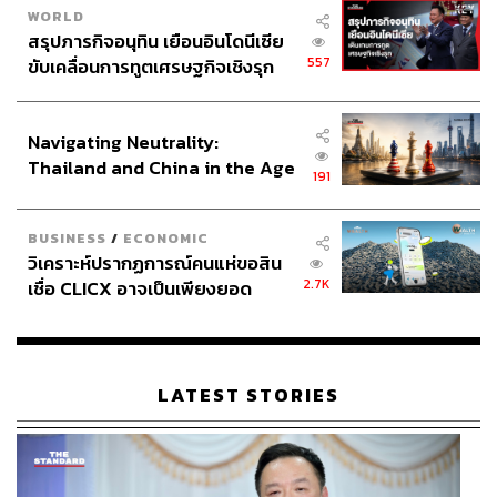
WORLD
สรุปภารกิจอนุทิน เยือนอินโดนีเซีย
557
ขับเคลื่อนการทูตเศรษฐกิจเชิงรุก
ประกาศหุ้นส่วนยุทธศาสตร์ไทย –
อินโดนีเซีย
Navigating Neutrality:
Thailand and China in the Age
191
of a New Global Order
BUSINESS
/
ECONOMIC
วิเคราะห์ปรากฏการณ์คนแห่ขอสิน
2.7K
เชื่อ CLICX อาจเป็นเพียงยอด
ภูเขาน้ำแข็ง ของปัญหาหนี้ครัว
เรือนไทยที่ถูกซุกไว้
LATEST STORIES
‘วันทรงดนตรี’ เชื่อมประสานคนสองรุ่น
นอกจากจะเป็นสื่อกลางสร้างความผูกพันระหว่าง ‘พระ
ราชา’ กับ ‘ประชาชน’ วงดนตรีสถานี อ.ส. ยังเป็นสิ่งประสาน