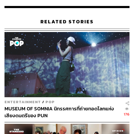
RELATED STORIES
ENTERTAINMENT
/
POP
วงดนตรี ‘พระราชา’ เชื่อมใจ ‘ประชาชน’
MUSEUM OF SOMNIA นิทรรศการที่ถ่ายทอดโลกแห่ง
176
เสียงดนตรีของ PUN
“พวกเรารู้สึกแปลกใจมากที่พระองค์ทรงดนตรีแจ๊ซและ
สามารถเล่นได้อย่างยอดเยี่ยม ทรงเป็นนักดนตรีที่ดีมาก ไม่ว่า
จะเป็นเพลงในจังหวะวอลซ์ โพลก้า หรือมาร์ช ก็ทรงพระราช