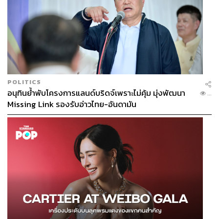
เชื่อมโยงให้ ‘ผู้ใหญ่’ ได้มีโอกาสใกล้ชิดและแลกเปลี่ยนทัศนะ
กับ ‘คนรุ่นใหม่’ ผ่านวันทรงดนตรีอีกด้วย
โดย ‘วันทรงดนตรี’ มีที่มาจากพระบาทสมเด็จพระปรมินท
รมหาภูมิพลอดุลยเดช บรมนาถบพิตร ทรงพระกรุณาโปรด
เกล้าฯ ให้นิสิตจุฬาฯ 4,000 คนเข้าเฝ้าฯ ณ เวทีลีลาศ สวน
อัมพร เมื่อวันที่ 6 กันยายน 2500 เพื่อถวายพระพรแด่สมเด็จ
พระเจ้าลูกเธอ เจ้าฟ้าจุฬาภรณวลัยลักษณ์ อัครราชกุมารี ที่
POLITICS
อนุทินย้ำพับโครงการแลนด์บริดจ์เพราะไม่คุ้ม มุ่งพัฒนา
ประสูติในวันที่ 4 กรกฎาคม 2500 ซึ่งตรงกับวันพระราชทาน
...
Missing Link รองรับอ่าวไทย-อันดามัน
ปริญญาบัตรแก่บัณฑิตจุฬาฯ
ในวันนั้นตรงกับวันออกอากาศของวงดนตรีสถานี อ.ส.
พระองค์จึงโปรดเกล้าฯ ให้นิสิตจุฬาฯ ร่วมฟังการบรรเลง
ดนตรีและร่วมเล่นดนตรี โดยทรงมีพระราชดำรัสว่า