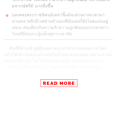
มหากษัตริย์’ มากยิ่งขึ้น
บทเพลงพระราชนิพนธ์เหล่านี้แม้จะผ่านกาลเวลามา
นานหลายสิบปี แต่ท่วงทำนองที่คุ้นเคยก็ยังโลดแล่นอยู่
เสมอ เช่นเดียวกับความรักความผูกพันของปวงชนชาว
ไทยที่มีต่อพระผู้เสด็จสู่สวรรคาลัย
ทันทีที่ล่วงเข้าสู่เดือนตุลาคม บรรยากาศแห่งความโศก
เศร้าได้เข้าปกคลุมประเทศไทยไปทุกหนทุกแห่ง เพราะเราทุก
คนต่างรู้ดีว่าอีกไม่กี่วันข้างหน้าจะถึงเวลาของการถวาย
อาลัยเป็นครั้งสุดท้ายในงานพระราชพิธีถวายพระเพลิง
พระบรมศพพระบาทสมเด็จพระปรมินทรมหาภูมิพลอดุลยเดช
บรมนาถบพิตร ระหว่างวันที่ 25-29 ตุลาคม 2560 ณ พระ
READ MORE
เมรุมาศ มณฑลพิธีท้องสนามหลวง
การเสด็จสวรรคตของพระบาทสมเด็จพระปรมินทรมหา
ภูมิพลอดุลยเดช มหิตลาธิเบศรรามาธิบดี จักรีนฤบดินทร
สยามินทราธิราช บรมนาถบพิตร นับเป็นความสูญเสียครั้ง
ใหญ่ของคนไทย โดยมากรู้สึกไม่ต่างจากการสูญเสียร่มโพธิ์
ร่มไทรในครอบครัว ด้วย ‘ในหลวงรัชกาลที่ 9’ มิได้ทรงเป็น