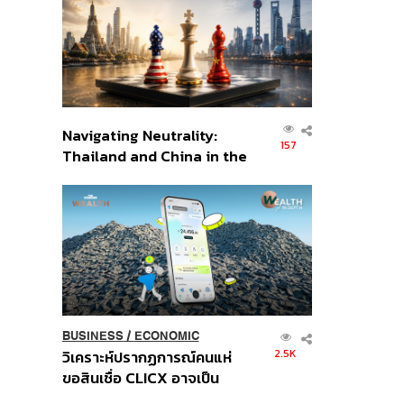
อินโดนีเซีย
Navigating Neutrality:
157
Thailand and China in the
Age of a New Global
Order
BUSINESS
/
ECONOMIC
2.5K
วิเคราะห์ปรากฏการณ์คนแห่
ขอสินเชื่อ CLICX อาจเป็น
เพียงยอดภูเขาน้ำแข็ง ของ