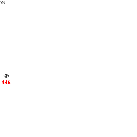
บรม
445