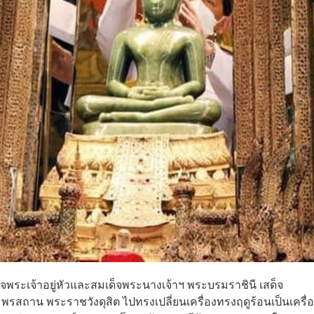
จพระเจ้าอยู่หัวและสมเด็จพระนางเจ้าฯ พระบรมราชินี เสด็จ
พรสถาน พระราชวังดุสิต ไปทรงเปลี่ยนเครื่องทรงฤดูร้อนเป็นเครื่