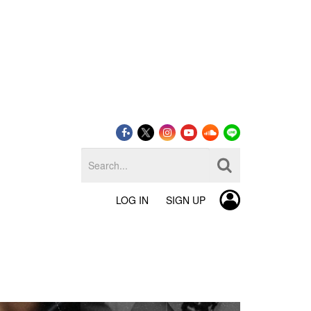
LOG IN
SIGN UP