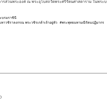
การส่วนพระองค์ ณ พระอุโบสถวัดพระศรีรัตนศาสดาราม ในพระ
ระบรมราชินี
าวชิราลงกรณ พระวชิรเกล้าเจ้าอยู่หัว
พระพุทธมหามณีรัตนปฏิมากร
D