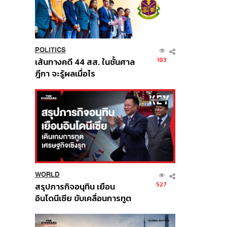
POLITICS
183
เส้นทางคดี 44 สส. ในชั้นศาล
ฎีกา จะรู้ผลเมื่อไร
WORLD
527
สรุปภารกิจอนุทิน เยือน
อินโดนีเซีย ขับเคลื่อนการทูต
เศรษฐกิจเชิงรุก ประกาศหุ้น
ส่วนยุทธศาสตร์ไทย –