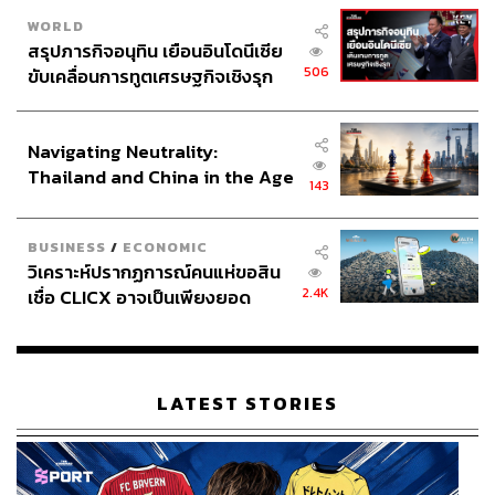
WORLD
สรุปภารกิจอนุทิน เยือนอินโดนีเซีย
506
ขับเคลื่อนการทูตเศรษฐกิจเชิงรุก
ประกาศหุ้นส่วนยุทธศาสตร์ไทย –
อินโดนีเซีย
Navigating Neutrality:
Thailand and China in the Age
143
of a New Global Order
BUSINESS
/
ECONOMIC
วิเคราะห์ปรากฏการณ์คนแห่ขอสิน
2.4K
เชื่อ CLICX อาจเป็นเพียงยอด
ภูเขาน้ำแข็ง ของปัญหาหนี้ครัว
เรือนไทยที่ถูกซุกไว้
LATEST STORIES