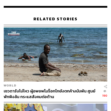
TAGS:
CNN
สื่อ
บทสัมภาษณ์
พระบาทสมเด็จพระปรเมนทรรามาธิบดีศรีสินทรมหา
RELATED STORIES
วชิราลงกรณ พระวชิรเกล้าเจ้าอยู่หัว
65
ABOUT THE AUTHOR
WORLD
เซวตารับไม่ไหว ผู้อพยพโมร็อกโกยังตกค้างนับพัน ศูนย์
THE STANDARD TEAM
190
พักพิงล้น กระแสสังคมต่อต้าน
กองบรรณาธิการ THE STANDARD