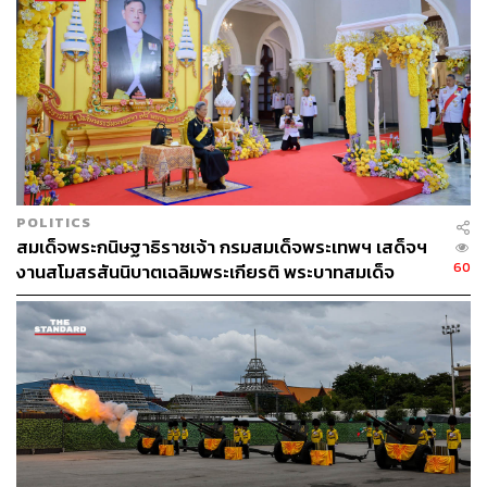
POLITICS
สมเด็จพระกนิษฐาธิราชเจ้า กรมสมเด็จพระเทพฯ เสด็จฯ
60
งานสโมสรสันนิบาตเฉลิมพระเกียรติ พระบาทสมเด็จ
พระเจ้าอยู่หัว ณ ทำเนียบรัฐบาล