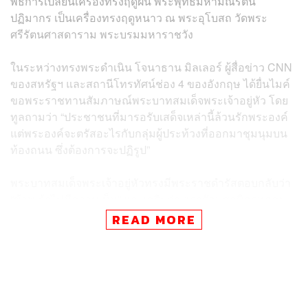
พิธีการเปลี่ยนเครื่องทรงฤดูฝน พระพุทธมหามณีรัตน
ปฏิมากร เป็นเครื่องทรงฤดูหนาว ณ พระอุโบสถ วัดพระ
ศรีรัตนศาสดาราม พระบรมมหาราชวัง
ในระหว่างทรงพระดำเนิน โจนาธาน มิลเลอร์ ผู้สื่อข่าว CNN
ของสหรัฐฯ และสถานีโทรทัศน์ช่อง 4 ของอังกฤษ ได้ยื่นไมค์
ขอพระราชทานสัมภาษณ์พระบาทสมเด็จพระเจ้าอยู่หัว โดย
ทูลถามว่า “ประชาชนที่มารอรับเสด็จเหล่านี้ล้วนรักพระองค์
แต่พระองค์จะตรัสอะไรกับกลุ่มผู้ประท้วงที่ออกมาชุมนุมบน
ท้องถนน ซึ่งต้องการจะปฏิรูป”
พระบาทสมเด็จพระเจ้าอยู่หัวทรงมีพระราชดำรัสตอบกลับว่า
“ข้าพเจ้าไม่มีความเห็น” และเสริมว่า “เรารักพสกนิกรทุกคน
เหมือนกัน” โดยตรัสย้ำถึง 3 ครั้ง
READ MORE
จากนั้นมิลเลอร์ทูลถามต่อว่า “ยังมีที่ว่างสำหรับการ
ประนีประนอมหรือไม่” พระบาทสมเด็จพระเจ้าอยู่หัวทรงมี
พระราชดำรัสกลับไปว่า “ประเทศไทย เป็นดินแดนแห่งการ
ประนีประนอม”