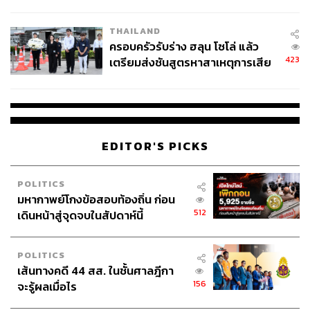
โลกภายใน 6 วัน
THAILAND
ครอบครัวรับร่าง ฮลุน โซโล่ แล้ว
423
เตรียมส่งชันสูตรหาสาเหตุการเสีย
ชีวิต
EDITOR'S PICKS
POLITICS
มหากาพย์โกงข้อสอบท้องถิ่น ก่อน
512
เดินหน้าสู่จุดจบในสัปดาห์นี้
POLITICS
เส้นทางคดี 44 สส. ในชั้นศาลฎีกา
156
จะรู้ผลเมื่อไร