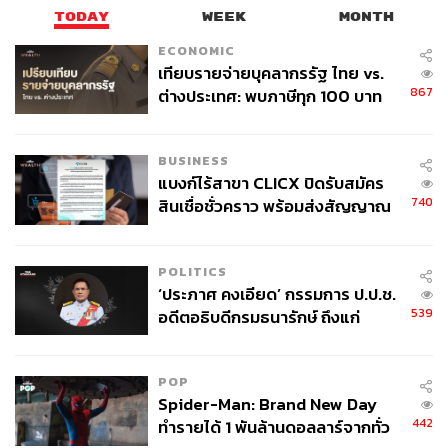
TODAY
WEEK
MONTH
ECONOMIC
เทียบรายจ่ายบุคลากรรัฐ ไทย vs.
867
ต่างประเทศ: พบภาษีทุก 100 บาท
ของคนไทยใช้ไปกับข้าราชการเฉียด
40 บาท
BUSINESS
แบงก์ไร้สาขา CLICX ปิดรับสมัคร
740
สินเชื่อชั่วคราว พร้อมส่งสัญญาณ
เตือนกลุ่มกู้เงินผิดวัตถุประสงค์-ให้
ข้อมูลเท็จ เตรียมดำเนินคดีเด็ดขาด
POLITICS
‘ประภาศ คงเอียด’ กรรมการ ป.ป.ช.
539
อดีตอธิบดีกรมธนารักษ์ ถึงแก่
อนิจกรรม
POP
Spider-Man: Brand New Day
442
ทำรายได้ 1 พันล้านดอลลาร์จากทั่ว