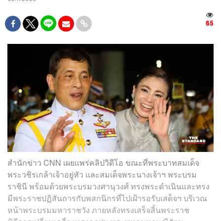
65
สำนักข่าว CNN เผยแพร่คลิปวิดีโอ ขณะที่พระบาทสมเด็จ
พระวชิรเกล้าเจ้าอยู่หัว และสมเด็จพระนางเจ้าฯ พระบรม
ราชินี พร้อมด้วยพระบรมวงศานุวงศ์ ทรงพระดำเนินและทรง
มีพระราชปฏิสันถารกับพสกนิกรที่ไปเฝ้ารอรับเสด็จฯ บริเวณ
หน้าพระบรมมหาราชวัง ภายหลังทรงเสร็จสิ้นพระราช