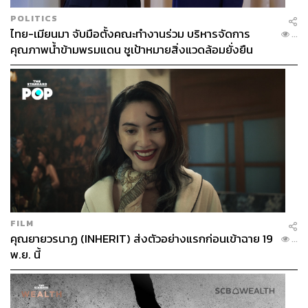
POLITICS
ไทย-เมียนมา จับมือตั้งคณะทำงานร่วม บริหารจัดการ
...
คุณภาพน้ำข้ามพรมแดน ชูเป้าหมายสิ่งแวดล้อมยั่งยืน
FILM
คุณยายวรนาฏ (INHERIT) ส่งตัวอย่างแรกก่อนเข้าฉาย 19
...
พ.ย. นี้