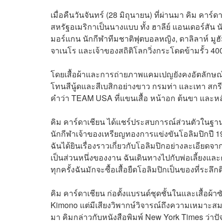
เมื่อคืนวันจันทร์ (28 มิถุนายน) ที่ผ่านมา
คิม คาร์ด
สหรัฐอเมริกาเป็นนางแบบ ทั้ง
ฮาลีย์ แอนเดอร์สัน
น
มอร์แกน นักกีฬาทีมชาติฟุตบอลหญิง,
ดาลิลาห์ มู
จาเนโร และเจ้าของสถิติโลกวิ่งกระโดดข้ามรั้ว 4
โดยเสื้อผ้าและการถ่ายภาพแคมเปญยังคงอัตลักษณ์ของ
โทนสีนู้ดและสีเบสิกอย่างขาว กรมท่า และเทา สกร
คำว่า TEAM USA ที่แขนเสื้อ หน้าอก ต้นขา และหลั
คิม คาร์ดาเชียน
ได้แชร์ประสบการณ์ส่วนตัวในฐานะ
นักกีฬาเจ้าของเหรียญทองการแข่งขันโอลิมปิกปี 1
ฉันได้ยินเรื่องราวเกี่ยวกับโอลิมปิกอย่างละเอียดจ
เป็นส่วนหนึ่งของงาน ฉันเดินทางไปกับพ่อเลี้ยงแล
ทุกครั้งฉันมักจะซื้อเสื้อยืดโอลิมปิกเป็นของที่ระลึ
คิม คาร์ดาเชียน
ก่อตั้งแบรนด์ชุดชั้นในและเสื้อผ้าซ
Kimono แต่มีเสียงวิพากษ์วิจารณ์ถึงความเหมาะสม 
มา คิมกล่าวกับหนังสือพิมพ์ New York Times ว่าปั