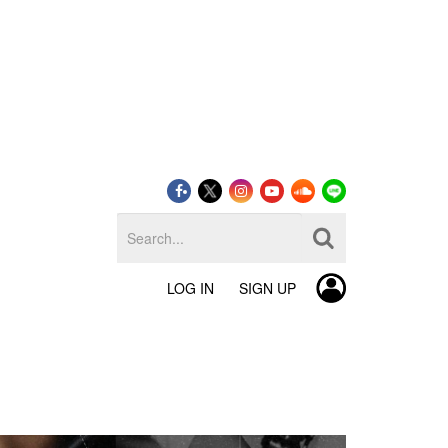
LOG IN
SIGN UP