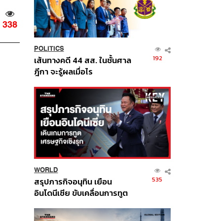
338
POLITICS
192
เส้นทางคดี 44 สส. ในชั้นศาล
ฎีกา จะรู้ผลเมื่อไร
WORLD
535
สรุปภารกิจอนุทิน เยือน
อินโดนีเซีย ขับเคลื่อนการทูต
เศรษฐกิจเชิงรุก ประกาศหุ้น
ส่วนยุทธศาสตร์ไทย –