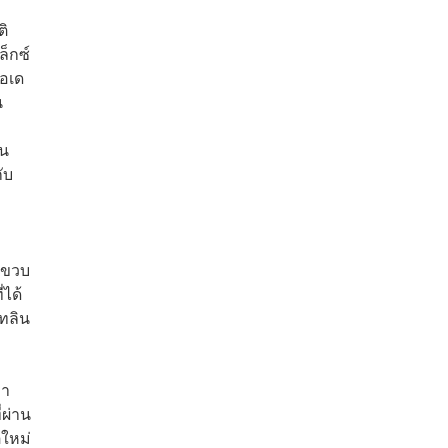
ิ
ล็กซ์
อเด
น
ใน
ับ
 ขวบ
่ได้
คทลิน
่า
่ผ่าน
ตใหม่