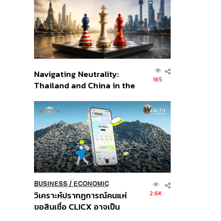
อินโดนีเซีย
Navigating Neutrality:
165
Thailand and China in the
Age of a New Global
Order
BUSINESS
/
ECONOMIC
2.6K
วิเคราะห์ปรากฏการณ์คนแห่
ขอสินเชื่อ CLICX อาจเป็น
เพียงยอดภูเขาน้ำแข็ง ของ