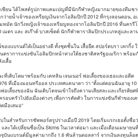
าเชียน
ได้โพสต์รูปภาพแคมเปญที่มีนักกีฬาหญิงมากมายของทีมชาต
ักว่ายน้ำเจ้าของเหรียญเงินจากโอลิมปิกปี 2012 ที่กรุงลอนดอน, อเ
ฮัมหมัด
นักวิ่งหญิงเจ้าของเหรียญทองจากโอลิมปิกปี 2016 ที่นคร
รี
โ
00 เมตร และ
สเก๊าต์ บาสเซ็ตต์
นักกีฬาพาราลิมปิกประเภทลู่และลา
แบรนด์ได้เป็นอย่างดี ทั้งชุดชั้นใน เสื้อยืด สปอร์ตบรา เลกกิ้ง 
ีนตราการแข่งขันโอลิมปิกหน้าห่วงใต้ธงชาติสหรัฐอเมริกา พร้อมก
งเสื้อ
ที่เติบโตมาพร้อมกับ เคทลิน เจนเนอร์ พ่อเลี้ยงของเธอและอดีต
976 ที่เมืองมอนทรีออล ประเทศแคนาดา ว่า “ตั้งแต่ตอนฉันอายุ 10
ากพ่อเลี้ยงของฉัน ฉันเติบโตจนเข้าใจถึงความเสียสละและเกียรติยศที
ะครอบครัวไปยังเมืองต่างๆ เพื่อการคัดตัว ในการแข่งขันกีฬาของเ
กติดมือเสมอ”
ับในสำหรับการซัพพอร์ตรูปร่างเมื่อปี 2019 โดยเริ่มแรกเธอตั้งชื่อว
และได้เปลี่ยนชื่อเป็น Skims ในเวลาต่อมา และเมื่อเดือนเมษายนที
จจุบันแบรนด์มีมูลค่ามากถึง 1.6 พันล้านดอลลาร์ จากเงินลงทุนล็อ