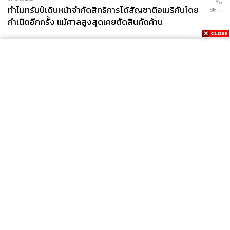
ทำไมทรัมป์เดินหน้าจำกัดสิทธิการได้สัญชาติอเมริกันโดย
...
กำเนิดอีกครั้ง แม้ศาลสูงสุดเคยตัดสินคัดค้าน
News
Wealth
Pop
Podcast
Video
Now
Opinion
Careers
Events
Privacy
About
Contact
Policy
FOR
ADVERTISING
MEMBERSHIP