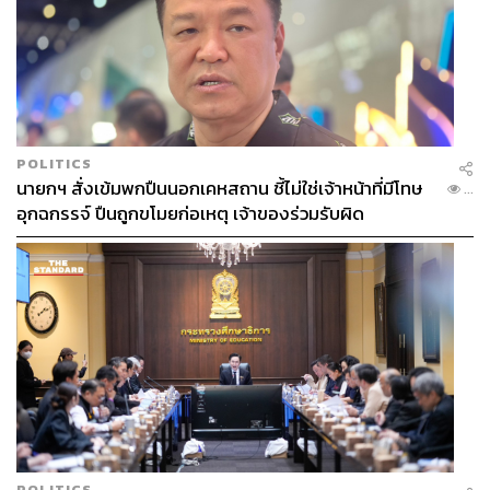
POLITICS
นายกฯ สั่งเข้มพกปืนนอกเคหสถาน ชี้ไม่ใช่เจ้าหน้าที่มีโทษ
...
อุกฉกรรจ์ ปืนถูกขโมยก่อเหตุ เจ้าของร่วมรับผิด
POLITICS