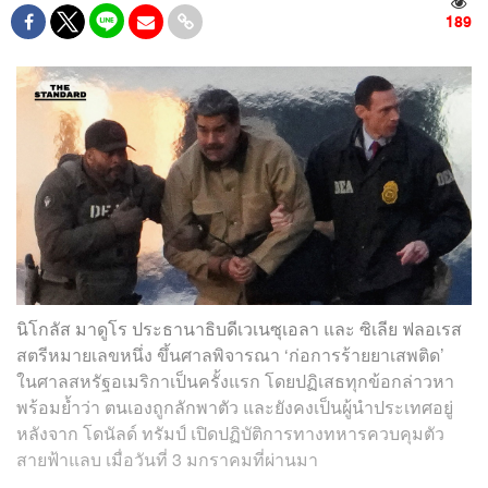
189
นิโกลัส มาดูโร ประธานาธิบดีเวเนซุเอลา และ ซิเลีย ฟลอเรส
สตรีหมายเลขหนึ่ง ขึ้นศาลพิจารณา ‘ก่อการร้ายยาเสพติด’
ในศาลสหรัฐอเมริกาเป็นครั้งแรก โดยปฏิเสธทุกข้อกล่าวหา
พร้อมย้ำว่า ตนเองถูกลักพาตัว และยังคงเป็นผู้นำประเทศอยู่
หลังจาก โดนัลด์ ทรัมป์ เปิดปฏิบัติการทางทหารควบคุมตัว
สายฟ้าแลบ เมื่อวันที่ 3 มกราคมที่ผ่านมา