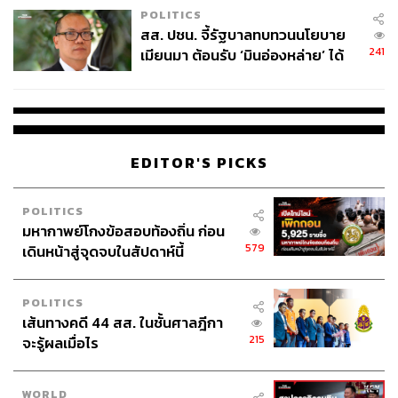
POLITICS
สส. ปชน. จี้รัฐบาลทบทวนนโยบาย
241
เมียนมา ต้อนรับ ‘มินอ่องหล่าย’ ได้
แค่สัญญาว่างเปล่า
EDITOR'S PICKS
POLITICS
มหากาพย์โกงข้อสอบท้องถิ่น ก่อน
579
เดินหน้าสู่จุดจบในสัปดาห์นี้
POLITICS
เส้นทางคดี 44 สส. ในชั้นศาลฎีกา
215
จะรู้ผลเมื่อไร
WORLD