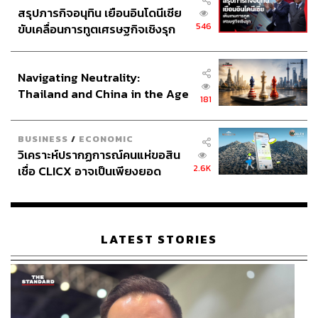
สรุปภารกิจอนุทิน เยือนอินโดนีเซีย
546
ขับเคลื่อนการทูตเศรษฐกิจเชิงรุก
ประกาศหุ้นส่วนยุทธศาสตร์ไทย –
อินโดนีเซีย
Navigating Neutrality:
Thailand and China in the Age
181
of a New Global Order
BUSINESS
/
ECONOMIC
วิเคราะห์ปรากฏการณ์คนแห่ขอสิน
2.6K
เชื่อ CLICX อาจเป็นเพียงยอด
ภูเขาน้ำแข็ง ของปัญหาหนี้ครัว
เรือนไทยที่ถูกซุกไว้
LATEST STORIES