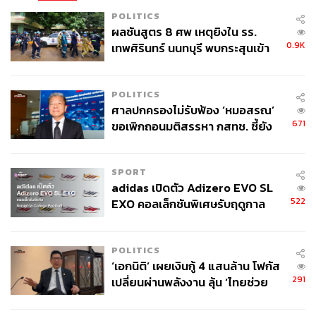
POLITICS
ผลชันสูตร 8 ศพ เหตุยิงใน รร.
0.9K
เทพศิรินทร์ นนทบุรี พบกระสุนเข้า
จุดสำคัญ ‘ศีรษะ-หน้าอก’ ครูถูกยิง
4 นัด จากระยะไกล
POLITICS
ศาลปกครองไม่รับฟ้อง ‘หมอสรณ’
671
ขอเพิกถอนมติสรรหา กสทช. ชี้ยัง
ไม่ใช่ผู้เดือดร้อนเสียหาย
SPORT
adidas เปิดตัว Adizero EVO SL
522
EXO คอลเล็กชันพิเศษรับฤดูกาล
College Football
POLITICS
‘เอกนิติ’ เผยเงินกู้ 4 แสนล้าน โฟกัส
291
เปลี่ยนผ่านพลังงาน ลุ้น ‘ไทยช่วย
ไทยพลัส’ เฟส 2 รอประเมินความ
เหมาะสม