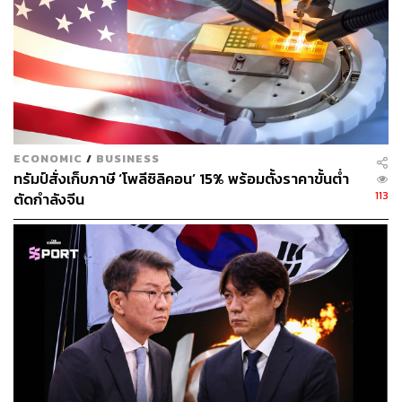
สตรีหมายเลขหนึ่งเวเนซุเอลา ถือเป็นการกระทำที่ผิด
กฎหมาย
นอกจากนี้ ทนายยังขอให้มาดูโรและฟลอเรสได้รับการดูแล
ทางด้านการแพทย์ โดยอ้างว่า ระหว่างการลักพาตัว ฟลอเรส
ได้รับบาดเจ็บหลายจุด เช่น กระดูกซี่โครงร้าว
ECONOMIC
/
BUSINESS
อย่างไรก็ดี การพิจารณาคดีจบลงเป็นที่เรียบร้อย เฮลเลอร์ส
ทรัมป์สั่งเก็บภาษี ‘โพลีซิลิคอน’ 15% พร้อมตั้งราคาขั้นต่ำ
ไตน์ได้กำหนดการสอบสวนครั้งต่อไป คือ วันที่ 17 มีนาคม
113
ตัดกำลังจีน
2026
ในตอนท้ายมีรายงานว่า มาดูโรตะโกนตอบโต้ผู้เข้าร่วมที่
กล่าวหาว่า เขาเป็นผู้นำที่ไร้ความชอบธรรมว่า “ผมคือ
ประธานาธิบดีที่ถูกลักพาตัว ผมคือเชลยศึก”
ภาพ:
Adam Gray / Reuters
อ้างอิง:
https://www.theguardian.com/us-news/2026/jan/05/ni