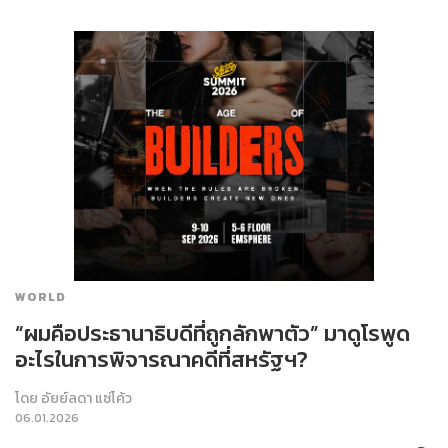
WORLD
“ผมคือประธานาธิบดีที่ถูกลักพาตัว” มาดูโรพูด
อะไรในการพิจารณาคดีที่สหรัฐฯ?
โดย
อัยย์ลดา แซ่โค้ว
06.01.2026