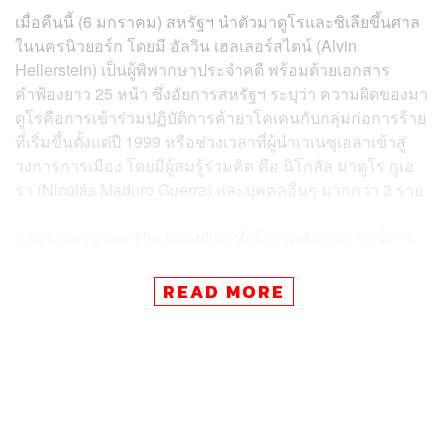
เมื่อคืนนี้ (6 มกราคม) สหรัฐฯ นำตัวมาดูโรและซิเลียขึ้นศาล
ในนครนิวยอร์ก โดยมี อัลวิน เฮลเลอร์สไตน์ (Alvin
Hellerstein) เป็นผู้พิพากษาประจำคดี พร้อมด้วยเอกสาร
คำฟ้องยาว 25 หน้า ซึ่งอัยการสหรัฐฯ ระบุว่า ความผิดของมา
ดูโรคือการเข้าร่วมปฏิบัติการค้ายาโคเคนกับกลุ่มก่อการร้าย
ที่เริ่มขึ้นตั้งแต่ปี 1999 หรือช่วงเวลาที่ผู้นำเวเนซุเอลาเข้าสู่
วงการการเมือง โดยมีผู้สมรู้ร่วมคิด คือ นิโกลัส มาดูโร กูเอ
รา (Nicolás Maduro Guerra) และบุคคลอื่นๆ มากกว่า 3 ราย
ตามรายงานของ The Guardian ที่เข้าร่วมสังเกตการณ์การ
พิจารณาคดี มาดูโรถูกล่ามโซ่ที่ข้อเท้า แต่ไม่ได้สวม
กุญแจมือ โดยเมื่อเขามาถึงศาล ผู้นำเวเนซุเอลาตะโกน
READ MORE
ทักทายผู้เข้าร่วมการพิจารณาคดีเป็นภาษาอังกฤษคือ
“Happy New Year!” (สวัสดีปีใหม่) ขณะที่สตรีหมายเลขหนึ่ง
เดินตามเข้ามา โดยปรากฏพลาสเตอร์ปิดรอยแผลขนาดใหญ่
2 จุดบนใบหน้า
บรรยากาศการพิจารณาคดีเริ่มต้นด้วยคำกล่าวทักทายของผู้