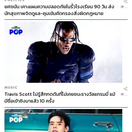
ยศชนัน เคาะแผนความปลอดภัยในรั้วโรงเรียน 90 วัน ส่ง
...
นักสุขภาพจิตดูแล-คุมเข้มคัดกรองสิ่งผิดกฎหมาย
MUSIC
Travis Scott ไม่รู้สึกกดดันที่ไม่เคยชนะรางวัลแกรมมี่ แม้
...
มีชื่อเข้าชิงมาแล้ว 10 ครั้ง