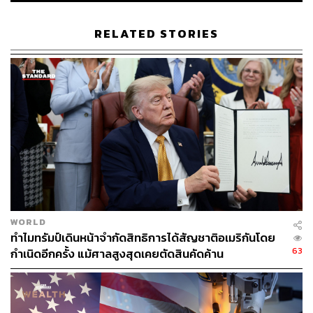
โคลอมเบีย (FARC) และแก๊งค้ายาเสพติด เช่น Sinaloa
Cartel, Los Zetas และ Tren de Aragua ซึ่งรัฐบาลสหรัฐฯ
RELATED STORIES
ประกาศให้ทั้งหมดเป็นกลุ่มก่อการร้ายเมื่อเดือนกุมภาพันธ์
2025
อย่างไรก็ดี มาดูโรปฏิเสธข้อกล่าวหาเป็นภาษาสเปน คือ
“Soy inocente” (ผมบริสุทธิ์) และ “No soy culpable” (ผมไม่
ผิด) ก่อนจะหยุด ขณะที่ทนายประจำตัวส่งสัญญาณผ่านภาษา
กาย คือ ‘ปิดปาก’ และ ‘ส่ายศีรษะ’ เพื่อไม่ให้มาดูโรพูดอะไร
มากกว่านี้ในชั้นศาล
เช่นเดียวกับสตรีหมายเลขหนึ่ง ฟลอเรสย้ำว่า เธอบริสุทธิ์และ
ไม่มีความผิด ขณะที่ไม่นานนัก มาดูโรขออนุญาตศาลเก็บ
WORLD
สมุดโน้ตประจำตัวไว้กับตนเอง ซึ่งอัยการตอบรับคำขอ
ทำไมทรัมป์เดินหน้าจำกัดสิทธิการได้สัญชาติอเมริกันโดย
63
กำเนิดอีกครั้ง แม้ศาลสูงสุดเคยตัดสินคัดค้าน
อย่างไรก็ดี มาดูโรและฟลอเรสยังไม่ได้ยื่นคำร้องขอประกัน
ตัว ขณะที่ทนายแก้ต่างว่า มาดูโรมีเอกสิทธิ์คุ้มกัน
(Immunity) ในการถูกดำเนินคดีจากบทบาทผู้นำของรัฐ ขณะ
ที่กล่าวโจมตีว่า การที่สหรัฐฯ ใช้กำลังควบคุมตัวผู้นำและ