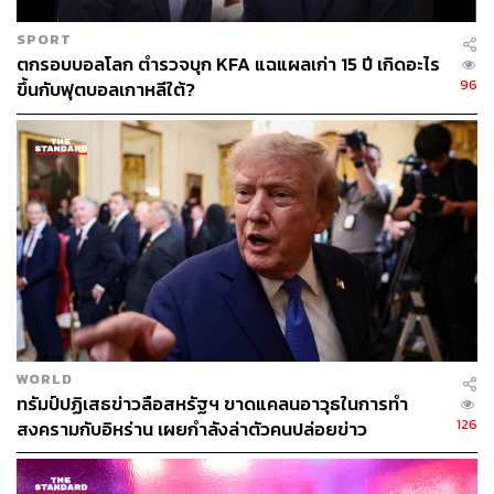
colas-maduro-court-new-york
https://www.bbc.com/news/articles/cwyndnqqey5o
SPORT
ตกรอบบอลโลก ตำรวจบุก KFA แฉแผลเก่า 15 ปี เกิดอะไร
96
ขึ้นกับฟุตบอลเกาหลีใต้?
TAGS:
กลุ่มก่อการร้าย
ปฏิบัติการทางทหาร
Donald Trump
USA
Venezuela
Nicolas Maduro
189
WORLD
ABOUT THE AUTHOR
ทรัมป์ปฏิเสธข่าวลือสหรัฐฯ ขาดแคลนอาวุธในการทำ
126
สงครามกับอิหร่าน เผยกำลังล่าตัวคนปล่อยข่าว
อัยย์ลดา แซ่โค้ว
Content Creator กองบรรณาธิการข่าวต่าง
ประเทศ THE STANDARD