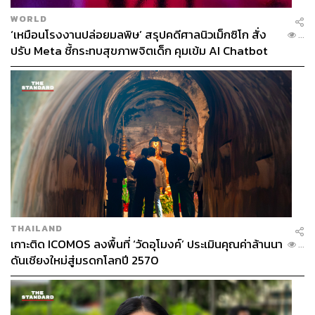
WORLD
‘เหมือนโรงงานปล่อยมลพิษ’ สรุปคดีศาลนิวเม็กซิโก สั่ง
...
ปรับ Meta ชี้กระทบสุขภาพจิตเด็ก คุมเข้ม AI Chatbot
THAILAND
เกาะติด ICOMOS ลงพื้นที่ ‘วัดอุโมงค์’ ประเมินคุณค่าล้านนา
...
ดันเชียงใหม่สู่มรดกโลกปี 2570