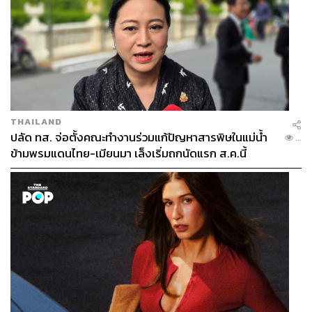
THAILAND
ปลัด ทส. จ่อตั้งคณะทำงานร่วมแก้ปัญหาสารพิษในแม่น้ำ
...
ข้ามพรมแดนไทย-เมียนมา เล็งเริ่มถกนัดแรก ส.ค.นี้