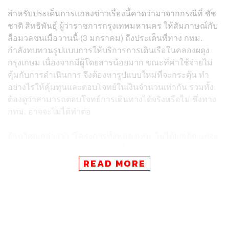
สำหรับประเด็นการแถลงข่าวเรื่องนี้คาดว่ามาจากกรณีที่ ชัช
ชาติ สิทธิพันธุ์ ผู้ว่าราชการกรุงเทพมหานคร ให้สัมภาษณ์กับ
สื่อมวลชนเมื่อวานนี้ (3 มกราคม) ถึงประเด็นที่ทาง กทม.
กำลังทบทวนรูปแบบการให้บริการการเดินเรือในคลองผดุง
กรุงเกษม เนื่องจากมีผู้โดยสารน้อยมาก ขณะที่ค่าใช้จ่ายไม่
คุ้มกับการดำเนินการ จึงต้องหารูปแบบใหม่ที่จะกระตุ้น ทำ
อย่างไรให้คุ้มทุนและตอบโจทย์ในเงินจำนวนเท่ากัน รวมทั้ง
ต้องดูว่าสามารถตอบโจทย์การเดินทางได้จริงหรือไม่ ซึ่งทาง
กทม. อาจจะไม่ได้ทำต่อ
ด้านวิศณุกล่าวว่า “โครงการทั้งหมด กทม. ไม่ได้ยกเลิก แต่จะ
ทบทวนให้มีความเหมาะสมมากขึ้น” ขณะที่การเดินเรือไฟฟ้า
ในคลองผดุงกรุงเกษมได้เริ่มโครงการมาตั้งแต่กลางปี 2563
READ MORE
และสิ้นสุดสัญญาแรกเมื่อเดือนกันยายน 2565 ใช้งบประมาณ
โครงการ 106 ล้านบาท โดยหยุดให้บริการชั่วคราวเนื่องจาก
ต้องพร่องน้ำในคลองเพื่อเตรียมระบายน้ำหน้าฝน ประกอบกับ
ปริมาณผู้โดยสารลดลงค่อนข้างมากในช่วงโควิด หากยังเปิด
ให้บริการต่อไปอาจจะไม่คุ้มค่า จึงจำเป็นต้องยุติโครงการไว้