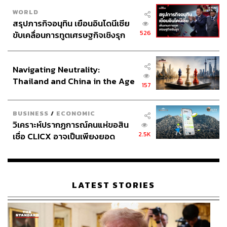
WORLD
สรุปภารกิจอนุทิน เยือนอินโดนีเซีย
526
ขับเคลื่อนการทูตเศรษฐกิจเชิงรุก
TAGS:
ชัชชาติ สิทธิพันธุ์
เรือไฟฟ้า
คลองผดุงกรุงเกษม
ประกาศหุ้นส่วนยุทธศาสตร์ไทย –
วิศณุ ทรัพย์สมพล
อินโดนีเซีย
Navigating Neutrality:
Thailand and China in the Age
157
of a New Global Order
BUSINESS
/
ECONOMIC
วิเคราะห์ปรากฏการณ์คนแห่ขอสิน
2.5K
เชื่อ CLICX อาจเป็นเพียงยอด
95
ภูเขาน้ำแข็ง ของปัญหาหนี้ครัว
เรือนไทยที่ถูกซุกไว้
ABOUT THE AUTHOR
LATEST STORIES
THE STANDARD TEAM
กองบรรณาธิการ THE STANDARD