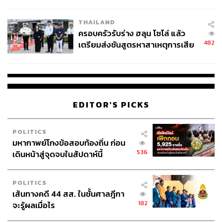
นัยทางการเมือง
THAILAND
ครอบครัวรับร่าง ฮลุน โซโล่ แล้ว
482
เตรียมส่งชันสูตรหาสาเหตุการเสีย
ชีวิต
EDITOR'S PICKS
POLITICS
มหากาพย์โกงข้อสอบท้องถิ่น ก่อน
536
เดินหน้าสู่จุดจบในสัปดาห์นี้
POLITICS
เส้นทางคดี 44 สส. ในชั้นศาลฎีกา
182
จะรู้ผลเมื่อไร