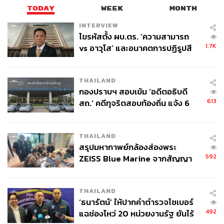
TODAY
WEEK
MONTH
INTERVIEW
ไขรหัสตั้ง ผบ.ตร. ‘ความสามารถ
1.7K
vs อาวุโส’ และอนาคตการปฏิรูปสี
กากี กับ พล.ต.อ. เอก อังสนานนท์
THAILAND
กองปราบฯ สอบเข้ม ‘อดีตอธิบดี
613
สถ.’ คดีทุจริตสอบท้องถิ่น แจ้ง 6
ข้อหาหนัก จ่อชง ป.ป.ช. 12 ส.ค. นี้
THAILAND
สรุปมหากาพย์กล้องส่องพระ
592
ZEISS Blue Marine จากสัญญา
ผลิต 8.3 ล้าน สู่ข้อพิพาท ‘มา
เวลล์ฯ’ ฟ้อง ‘โทน บางแค’ ผิดนัด
THAILAND
จ่ายหนี้-แอบระบุแบรนด์
‘ธนารัตน์’ ให้ปากคำตำรวจไซเบอร์
492
แฉช่องโหว่ 20 หน่วยงานรัฐ ยันไร้