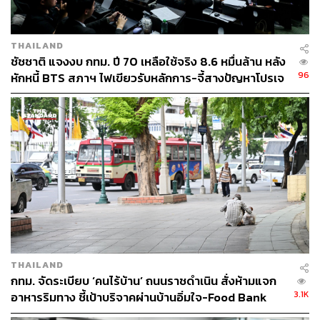
THAILAND
ชัชชาติ แจงงบ กทม. ปี 70 เหลือใช้จริง 8.6 หมื่นล้าน หลัง
96
หักหนี้ BTS สภาฯ ไฟเขียวรับหลักการ-จี้สางปัญหาโปรเจ
กต์ล่าช้า
THAILAND
กทม. จัดระเบียบ ‘คนไร้บ้าน’ ถนนราชดำเนิน สั่งห้ามแจก
3.1K
อาหารริมทาง ชี้เป้าบริจาคผ่านบ้านอิ่มใจ-Food Bank