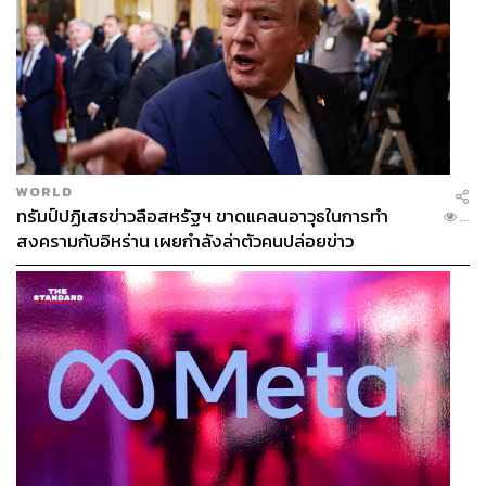
ABOUT THE PHOTOGRAPHER
ณาฌารัฐ ภักดีอาสา
ช่างภาพข่าว ประจำสำนักข่าว THE
STANDARD
WORLD
ทรัมป์ปฏิเสธข่าวลือสหรัฐฯ ขาดแคลนอาวุธในการทำ
...
สงครามกับอิหร่าน เผยกำลังล่าตัวคนปล่อยข่าว