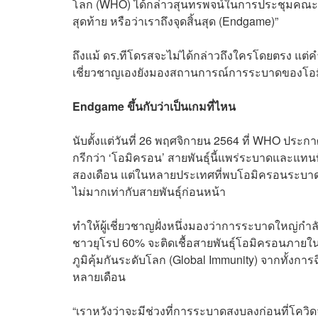
โลก (WHO) ได้กล่าวสุนทรพจน์ในการประชุมคณะกร
สุดท้าย หรือว่าเราถึงจุดสิ้นสุด (Endgame)”
ถึงแม้ ดร.ทีโดรสจะไม่ได้กล่าวถึงใครโดยตรง แต่คำว
เชี่ยวชาญเองยังมองสถานการณ์การระบาดของโอ
Endgame ขึ้นกับว่าเป็นเกมที่ไหน
นับตั้งแต่วันที่ 26 พฤศจิกายน 2564 ที่ WHO ประกาศใ
กรีกว่า ‘โอมิครอน’ สายพันธุ์นี้แพร่ระบาดและแทน
สองเดือน แต่ในหลายประเทศที่พบโอมิครอนระบาดก่อน
ไม่มากเท่ากับสายพันธุ์ก่อนหน้า
ทำให้ผู้เชี่ยวชาญฝั่งหนึ่งมองว่าการระบาดใหญ่กำลั
ชาวยุโรป 60% จะติดเชื้อสายพันธุ์โอมิครอนภายใ
ภูมิคุ้มกันระดับโลก (Global Immunity) จากทั้งก
หลายเดือน
“เราหวังว่าจะมีช่วงที่การระบาดสงบลงก่อนที่โควิ