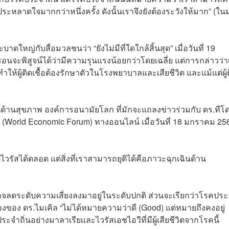
ประหลาดใจมากกว่าหนึ่งครั้ง ดังนั้นเราจึงยังต้องระวังให้มาก” (ใน
ใหญ่กับสื่อมวลชนว่า “ยังไม่มีที่ใดใกล้สิ้นสุด” เมื่อวันที่ 19
นจะพิสูจน์ได้ว่ามีความรุนแรงน้อยกว่าโดยเฉลี่ย แต่การกล่าวว่า
ให้ผู้ติดเชื้อต้องรักษาตัวในโรงพยาบาลและเสียชีวิต และแม้แต่ผู้
ินด้านสุขภาพ องค์การอนามัยโลก ที่มักจะแถลงข่าวร่วมกับ ดร.ทีโ
(World Economic Forum) ทางออนไลน์ เมื่อวันที่ 18 มกราคม 25
ิไวรัสได้ตลอด แต่สิ่งที่เราสามารถยุติได้คือภาวะฉุกเฉินด้าน
าจลดระดับความเสี่ยงลงมาอยู่ในระดับปกติ ส่วนจะเรียกว่าโรคปร
มมองของ ดร.ไมเคิล “ไม่ได้หมายความว่าดี (Good) แต่หมายถึงคงอยู่
จำถิ่นอย่างมาลาเรียและไวรัสเอชไอวีที่มีผู้เสียชีวิตจากโรคนี้