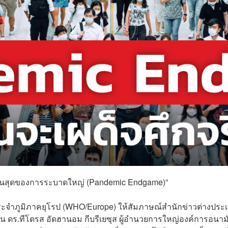
่จุดสิ้นสุดของการระบาดใหญ่ (Pandemic Endgame)”
ระจำภูมิภาคยุโรป (WHO/Europe) ให้สัมภาษณ์สำนักข่าวต่างประ
1 วัน ดร.ทีโดรส อัดฮานอม กีบรีเยซุส ผู้อำนวยการใหญ่องค์การอนาม