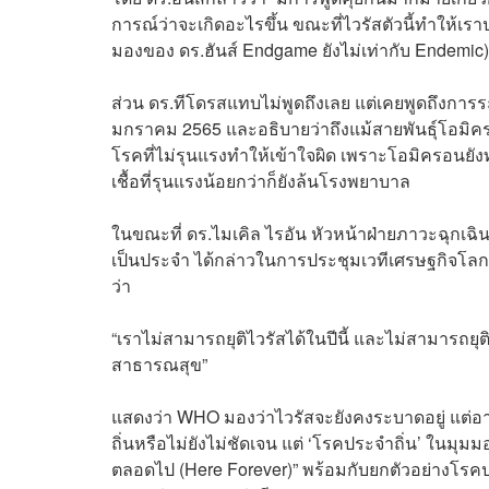
การณ์ว่าจะเกิดอะไรขึ้น ขณะที่ไวรัสตัวนี้ทำให้เรา
มองของ ดร.ฮันส์ Endgame ยังไม่เท่ากับ Endemic)
ส่วน ดร.ทีโดรสแทบไม่พูดถึงเลย แต่เคยพูดถึงการระบาด
มกราคม 2565 และอธิบายว่าถึงแม้สายพันธุ์โอมิครอ
โรคที่ไม่รุนแรงทำให้เข้าใจผิด เพราะโอมิครอนยังทำ
เชื้อที่รุนแรงน้อยกว่าก็ยังล้นโรงพยาบาล
ในขณะที่ ดร.ไมเคิล ไรอัน หัวหน้าฝ่ายภาวะฉุกเฉ
เป็นประจำ ได้กล่าวในการประชุมเวทีเศรษฐกิจโลก 
ว่า
“เราไม่สามารถยุติไวรัสได้ในปีนี้ และไม่สามารถยุต
สาธารณสุข”
แสดงว่า WHO มองว่าไวรัสจะยังคงระบาดอยู่ แต่อ
ถิ่นหรือไม่ยังไม่ชัดเจน แต่ ‘โรคประจำถิ่น’ ในมุ
ตลอดไป (Here Forever)” พร้อมกับยกตัวอย่างโรคประ