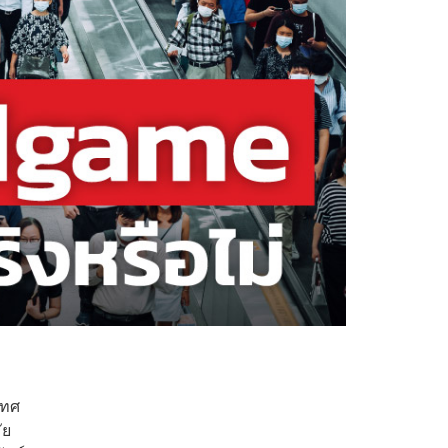
เทศ
ัย