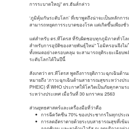
การระบาดใหญ่” ดร.ฮันส์กล่าว
‘ภูมิคุ้มกันระดับโลก’ ที่เขาพูดถึงน่าจะเป็นหลักการเดี
สามารถหยุดการระบาดของโรค แต่เกิดขึ้นเพียงชั่ว
แต่สำหรับ ดร.ทีโดรส ที่รับผิดชอบทุกภูมิภาคทั่วโ
สำหรับการอุบัติของสายพันธุ์ใหม่” โอมิครอนจึงไม่
ทั้งหมดอย่างครอบคลุม จะสามารถยุติระยะเฉียบพล
ระดับโลกได้ในปีนี้
สังเกตว่า ดร.ทีโดรส พูดถึงการยุติภาวะฉุกเฉินด้
หมายถึง ‘ภาวะฉุกเฉินด้านสาธารณสุขระหว่างประเท
PHEIC) ที่ WHO ประกาศให้โควิดเป็นภัยคุกคามร
ระหว่างประเทศ เมื่อวันที่ 30 มกราคม 2563
ส่วนยุทธศาสตร์และเครื่องมือที่ว่าคือ
การฉีดวัคซีน 70% ของประชากรในทุกประเทศ โ
การลดอัตราตายด้วยระบบสาธารณสุขที่เข้มแข็
ออกซิเจน และยาต้านไวรัส ณ จุดบริการอย่