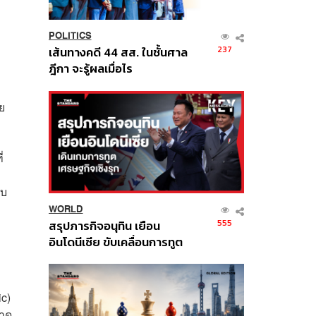
POLITICS
237
เส้นทางคดี 44 สส. ในชั้นศาล
ฎีกา จะรู้ผลเมื่อไร
ย
่
ับ
WORLD
555
สรุปภารกิจอนุทิน เยือน
อินโดนีเซีย ขับเคลื่อนการทูต
เศรษฐกิจเชิงรุก ประกาศหุ้น
ส่วนยุทธศาสตร์ไทย –
อินโดนีเซีย
ic)
คาด