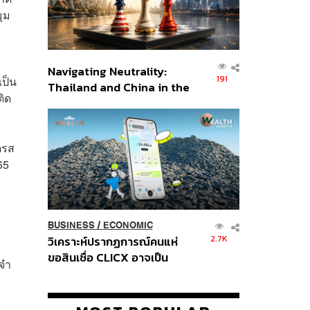
มุม
Navigating Neutrality:
191
เป็น
Thailand and China in the
ติด
Age of a New Global
Order
ดรส
65
BUSINESS
/
ECONOMIC
2.7K
วิเคราะห์ปรากฏการณ์คนแห่
ขอสินเชื่อ CLICX อาจเป็น
ะจำ
เพียงยอดภูเขาน้ำแข็ง ของ
ปัญหาหนี้ครัวเรือนไทยที่ถูกซุก
ไว้