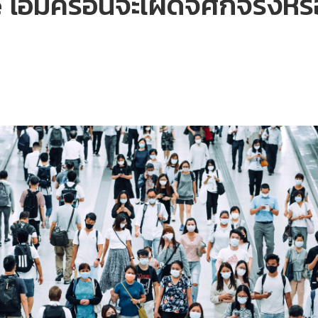
อมิครอนจะเผด็จศึกจริงหรือ