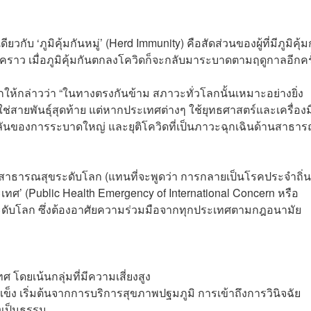
ยวกับ ‘ภูมิคุ้มกันหมู่’ (Herd Immunity) คือสัดส่วนของผู้ที่มีภูมิคุ้มก
คราว เมื่อภูมิคุ้มกันตกลงโควิดก็จะกลับมาระบาดตามฤดูกาลอีกครั
ลกให้กล่าวว่า “ในทางตรงกันข้าม สภาวะทั่วโลกนั้นเหมาะอย่างยิ่ง
ใช่สายพันธุ์สุดท้าย แต่หากประเทศต่างๆ ใช้ยุทธศาสตร์และเครื่องม
ันของการระบาดใหญ่ และยุติโควิดที่เป็นภาวะฉุกเฉินด้านสาธาร
านสาธารณสุขระดับโลก (แทนที่จะพูดว่า การกลายเป็นโรคประจำถิ่น) 
ศ’ (Public Health Emergency of International Concern หรือ
ะดับโลก ซึ่งต้องอาศัยความร่วมมือจากทุกประเทศตามกฎอนามัย
ดยเน้นกลุ่มที่มีความเสี่ยงสูง
ง เริ่มต้นจากการบริการสุขภาพปฐมภูมิ การเข้าถึงการวินิจฉัย
างเป็นธรรม