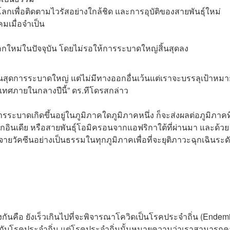
กเพื่อติดตามไวรัสอย่างใกล้ชิด และการอุบัติของสายพันธุ์ใหม่
มเมื่อจำเป็น
กใหม่ในปัจจุบัน โดยไม่รอให้การระบาดใหญ่สิ้นสุดลง
้นสุดการระบาดใหญ่ แต่ไม่มีทางออกอื่นเว้นแต่เราจะบรรลุเป้าหมา
ทศภายในกลางปีนี้” ดร.ทีโดรสกล่าว
บาดเกิดขึ้นอยู่ในภูมิภาคใดภูมิภาคหนึ่ง ก็จะส่งผลต่อภูมิภาคที
จากอินเดีย หรือสายพันธุ์โอมิครอนจากแอฟริกาใต้ที่ผ่านมา และด้วย
วัคซีนอย่างเป็นธรรมในทุกภูมิภาคเพื่อที่จะยุติภาวะฉุกเฉินระด
รงกันคือ ยังเร็วเกินไปที่จะพิจารณาโควิดเป็นโรคประจำถิ่น (Endem
่ยวกับโรคประจำถิ่น แต่โรคประจำถิ่นนั้นหมายความว่าเราสามารถ