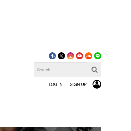
LOG IN
SIGN UP