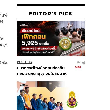
EDITOR'S PICK
ันที่
้ง
ือ
ณสุข
ซึ่ง
POLITICS
598
มหากาพย์โกงข้อสอบท้องถิ่น
ก่อนเดินหน้าสู่จุดจบในสัปดาห์
นี้