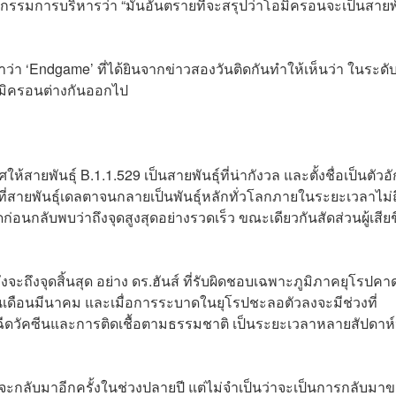
รมการบริหารว่า “มันอันตรายที่จะสรุปว่าโอมิครอนจะเป็นสายพั
่า ‘Endgame’ ที่ได้ยินจากข่าวสองวันติดกันทำให้เห็นว่า ในระดับผ
มิครอนต่างกันออกไป
ห้สายพันธุ์ B.1.1.529 เป็นสายพันธุ์ที่น่ากังวล และตั้งชื่อเป็นตัวอ
ที่สายพันธุ์เดลตาจนกลายเป็นพันธุ์หลักทั่วโลกภายในระยะเวลาไม่ถ
กลับพบว่าถึงจุดสูงสุดอย่างรวดเร็ว ขณะเดียวกันสัดส่วนผู้เสียช
งจะถึงจุดสิ้นสุด อย่าง ดร.ฮันส์ ที่รับผิดชอบเฉพาะภูมิภาคยุโรปคา
นเดือนมีนาคม และเมื่อการระบาดในยุโรปชะลอตัวลงจะมีช่วงที่
ารฉีดวัคซีนและการติดเชื้อตามธรรมชาติ เป็นระยะเวลาหลายสัปดาห์
ดจะกลับมาอีกครั้งในช่วงปลายปี แต่ไม่จำเป็นว่าจะเป็นการกลับมา