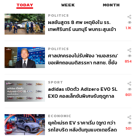
TODAY
WEEK
MONTH
POLITICS
ผลชันสูตร 8 ศพ เหตุยิงใน รร.
1.1K
เทพศิรินทร์ นนทบุรี พบกระสุนเข้า
จุดสำคัญ ‘ศีรษะ-หน้าอก’ ครูถูกยิง
4 นัด จากระยะไกล
POLITICS
ศาลปกครองไม่รับฟ้อง ‘หมอสรณ’
854
ขอเพิกถอนมติสรรหา กสทช. ชี้ยัง
ไม่ใช่ผู้เดือดร้อนเสียหาย
SPORT
adidas เปิดตัว Adizero EVO SL
801
EXO คอลเล็กชันพิเศษรับฤดูกาล
College Football
ECONOMIC
ยุคใหม่รถ EV ราคาเริ่ม (ถูก) กว่า
501
รถไฮบริด หลังต้นทุนแบตเตอรี่ลด