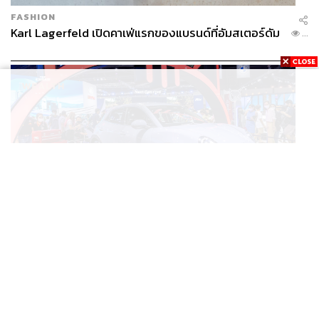
FASHION
Karl Lagerfeld เปิดคาเฟ่แรกของแบรนด์ที่อัมสเตอร์ดัม
...
BUSINESS
/
ECONOMIC
ยุคใหม่รถ EV ราคาเริ่ม (ถูก) กว่ารถไฮบริด หลังต้นทุน
...
แบตเตอรี่ลดลง – จีนแห่บุกตลาดเกิดใหม่