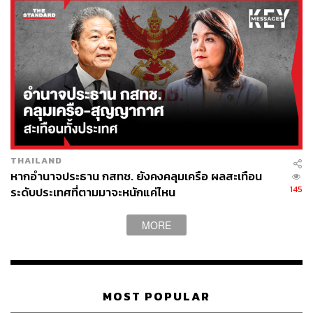
จับตาประชุมโลกร้อน COP26
สิ่งแวดล้อม
303
THAILAND
หากอำนาจประธาน กสทช. ยังคงคลุมเครือ ผลสะเทือน
ABOUT THE AUTHOR
145
ระดับประเทศที่ตามมาจะหนักแค่ไหน
คมปทิต คงศักดิ์ศรีสกุล
บรรณาธิการข่าวต่างประเทศ สำนักข่าว THE
MORE
STANDARD
MOST POPULAR