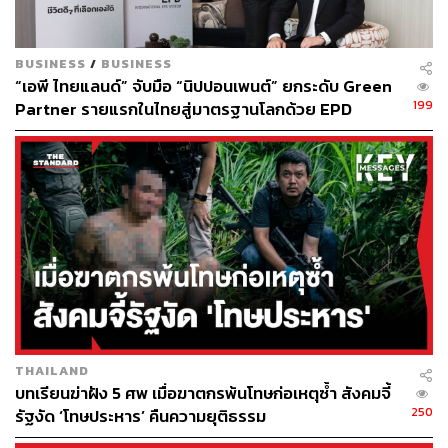
2016
เพิ่มเป้าหมายด้านสภาพอากาศของแต่ละประเทศ เพื่อ
ไปสู่จุดหมายใหญ่ของข้อตกลงปารีส
BUSINESS
/
BUSINESS
“เอพี ไทยแลนด์” จับมือ “นิปปอนเพนต์” ยกระดับ Green
ภายในสิ้นปีหน้า ประเทศต่างๆ จำเป็นต้องเพิ่มเป้าหมายด้าน
199
Partner รายแรกในไทยสู่มาตรฐานโลกด้วย EPD
สภาพอากาศสำหรับปี 2030 โดยปัจจุบันโลกยังอยู่ในเส้น
International พร้อมชูแนวคิด Global Standards for
ทางการเพิ่มขึ้นของอุณหภูมิระหว่าง 2.5-2.7 องศาเซลเซียส
Global Sustainable Living ส่งมอบบ้านคุณภาพ ลด
ภายในปี 2050 ซึ่งยังห่างไกลจากเป้าหมายของความตกลง
ผลกระทบต่อสิ่งแวดล้อม พร้อมปั้นนักออกแบบที่ใส่ใจโลก
ปารีสปี 2015 ซึ่งกำหนดเป้าหมายจำกัดการเพิ่มขึ้นของ
อุณหภูมิไม่ให้เกิน 2 องศาเซลเซียสเป็นอย่างน้อย หรือเป้า
หมายในอุดมคติที่ 1.5 องศาเซลเซียส เมื่อเทียบกับยุคก่อน
ปฏิวัติอุตสาหกรรม
ภาพ:
Jeff J Mitchell / Getty Images
อ้างอิง:
https://www.ft.com/content/3781134d-5567-4eaf-a12
THAILAND
2-b2595246d4ac
บทเรียนฆ่าฝัง 5 ศพ เมื่อฆาตกรพ้นโทษก่อเหตุซ้ำ สังคมจี้
250
รัฐงัด ‘โทษประหาร’ คืนความยุติธรรม
TAGS:
Climate Change
ภาวะโลกร้อน
Key Messages