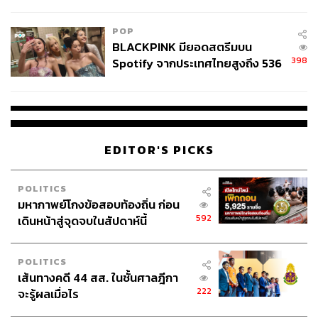
ลง - จีนแห่บุกตลาดเกิดใหม่
POP
BLACKPINK มียอดสตรีมบน
398
Spotify จากประเทศไทยสูงถึง 536
ล้านครั้ง ตลอด 10 ปีที่ผ่านมา
EDITOR'S PICKS
POLITICS
มหากาพย์โกงข้อสอบท้องถิ่น ก่อน
592
เดินหน้าสู่จุดจบในสัปดาห์นี้
POLITICS
เส้นทางคดี 44 สส. ในชั้นศาลฎีกา
222
จะรู้ผลเมื่อไร