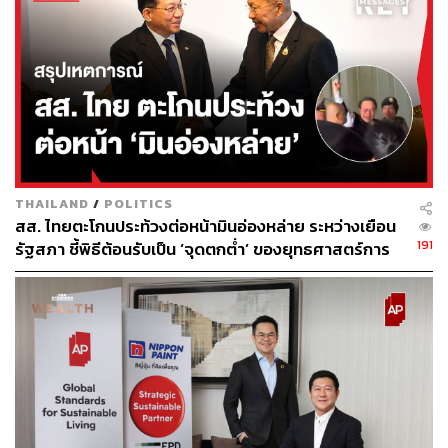
เหลือแก่ประเทศกำลังพัฒนาจำนวน 1 แสนล้านดอลลาร์
สหรัฐต่อปี
อย่างไรก็ตาม ที่ประชุมให้คำมั่นว่าจะระดมเงินทุนให้ได้อย่าง
น้อยจำนวนดังกล่าวต่อปีไปจนถึงปี 2025
ช่วยเตรียมความพร้อมรับมือปัญหาโลกร้อน
ข้อตกลงขอให้ประเทศร่ำรวยเพิ่มการสนับสนุน ‘อย่างน้อย
เท่าตัว’ ในด้านมาตรการปรับตัว ซึ่งจะช่วยให้ประเทศกำลัง
THAILAND
/
POLITICS
พัฒนาเตรียมพร้อมรับมือกับการเปลี่ยนแปลงของสภาพ
สส. ไทยตะโกนประท้วงต่อหน้ามินอ่องหล่าย ระหว่างเยือน
อากาศภายในปี 2025 เมื่อเทียบกับระดับความช่วยเหลือในปี
191
รัฐสภา ชี้พิธีต้อนรับเป็น ‘จุดตกต่ำ’ ของยุทธศาสตร์การ
2019 ซึ่งหมายความว่าเงินทุนช่วยในการปรับตัวจะเพิ่มเป็น
ทูตไทย
ราว 4 หมื่นล้านดอลลาร์สหรัฐต่อปี จากเดิม 2 หมื่นล้าน
ดอลลาร์สหรัฐในปี 2019
เดินหน้าสร้างตลาดคาร์บอน
ข้อตกลงเห็นชอบในกฎเกณฑ์ที่จะสร้างตลาดสำหรับหน่วยที่
เป็นตัวแทนของผลการลดการปล่อยคาร์บอนที่ประเทศต่างๆ
สามารถซื้อขายได้ ภายใต้มาตรา 6 ของความตกลงปารีสที่
จัดทำขึ้นในปี 2015 และประเทศภาคีให้สัตยาบันครบในปี