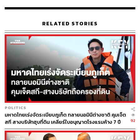
มากเพื่อช่วยให้พวกเขารับมือกับผลกระทบของการ
เปลี่ยนแปลงของสภาพอากาศที่กำลังประสบอยู่ ขณะที่การ
ประชุมรอบนี้ได้เริ่มการพูดคุยเกี่ยวกับการจัดหาเงินทุนให้
RELATED STORIES
องค์กรใหม่เพื่อให้ความช่วยเหลือแก่ประเทศเหล่านี้
โดยหน่วยงานดังกล่าวภายใต้สหประชาชาติ (UN) จะคอยให้
ความช่วยเหลือทางเทคนิคแก่ประเทศที่มีความเสี่ยง เพื่อช่วย
ให้พวกเขาสามารถหลีกเลี่ยงหรือแก้ไขผลกระทบที่ตามมา
จากการเปลี่ยนแปลงของสภาพภูมิอากาศได้
อย่างไรก็ตาม ข้อเสนอของบรรดาประเทศกำลังพัฒนาที่
ต้องการให้จัดตั้งกองทุนที่ช่วยชดเชยความสูญเสียและความ
เสียหายโดยเฉพาะนั้นถูกปฏิเสธโดยบรรดาประเทศร่ำรวย ซึ่ง
รวมถึงสหรัฐอเมริกา, ยุโรป และออสเตรเลีย
POLITICS
ระดมทุนช่วยประเทศกำลังพัฒนา 1 แสนล้านดอลลาร์
มหาดไทยเร่งจัดระเบียบภูเก็ต ทลายนอมินีต่างชาติ คุมเจ็ต
สหรัฐต่อปี
92
สกี สางบริษัทฮุบที่ดิน เคลียร์ใบอนุญาตโรงแรมค้าง 7 ปี
ข้อตกลงระบุถึง ‘ความเสียใจอย่างสุดซึ้ง’ ที่บรรดาชาติร่ำรวย
ทำไม่ได้ตามเป้าหมายในปี 2020 ในการจัดหาเงินทุนช่วย