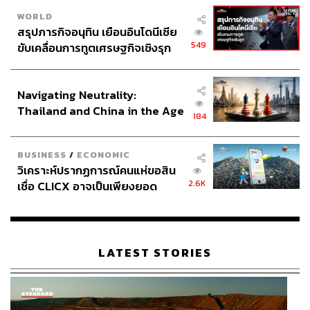
WORLD
สรุปภารกิจอนุทิน เยือนอินโดนีเซีย
549
ขับเคลื่อนการทูตเศรษฐกิจเชิงรุก
ประกาศหุ้นส่วนยุทธศาสตร์ไทย –
อินโดนีเซีย
Navigating Neutrality:
Thailand and China in the Age
184
of a New Global Order
BUSINESS
/
ECONOMIC
วิเคราะห์ปรากฏการณ์คนแห่ขอสิน
2.6K
เชื่อ CLICX อาจเป็นเพียงยอด
ภูเขาน้ำแข็ง ของปัญหาหนี้ครัว
เรือนไทยที่ถูกซุกไว้
LATEST STORIES