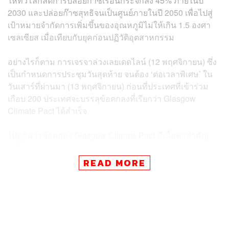
ให้
ทั่วโลกลดการปล่อยก๊าซเรือนกระจกลง 45% ภายในปี
2030 และปล่อยก๊าซสุทธิจนเป็นศูนย์ภายในปี 2050
เพื่อไปสู่
เป้าหมายจำกัดการเพิ่มขึ้นของอุณหภูมิไม่ให้เกิน 1.5 องศา
เซลเซียส เมื่อเทียบกับยุคก่อนปฏิวัติอุตสาหกรรม
อย่างไรก็ตาม การเจรจาล่วงเลยเดดไลน์ (12 พฤศจิกายน) ซึ่ง
เป็นกำหนดการประชุมวันสุดท้าย จนต้อง ‘ต่อเวลาพิเศษ’ ใน
วันเสาร์ที่ผ่านมา (13 พฤศจิกายน) ก่อนที่ประเทศที่เข้าร่วม
เกือบ 200 ประเทศจะบรรลุข้อตกลงที่เรียกว่า Glasgow
Climate Pact ได้สำเร็จ
ไปดูกันว่าข้อตกลง Glasgow Climate Pact มีเนื้อหาสำคัญ
อะไรบ้าง
READ MORE
ลดการผลิตไฟฟ้าจากถ่านหินและเลิกสนับสนุนเชื้อเพลิง
ฟอสซิล
ครั้งนี้ถือเป็นครั้งแรกที่มีการบรรจุเนื้อหาเกี่ยวกับการลดการ
ใช้ถ่านหินและเชื้อเพลิงฟอสซิลลงในข้อตกลง COP โดยข้อ
ตกลงนี้ขอให้ประเทศต่างๆ เร่งความพยายามในการลดการ