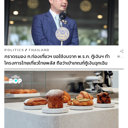
POLITICS
/
THAILAND
ภราดรมอง ก.ท่องเที่ยวฯ ขอใช้งบจาก พ.ร.ก. กู้เงินฯ ทำ
...
โครงการไทยเที่ยวไทยพลัส ถือว่าเข้าเกณฑ์กู้เงินฉุกเฉิน