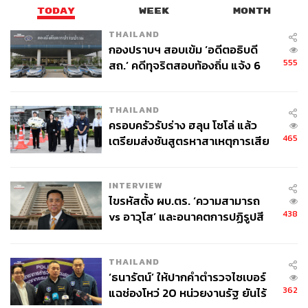
TODAY
WEEK
MONTH
THAILAND
กองปราบฯ สอบเข้ม ‘อดีตอธิบดี
555
สถ.’ คดีทุจริตสอบท้องถิ่น แจ้ง 6
ข้อหาหนัก จ่อชง ป.ป.ช. 12 ส.ค. นี้
THAILAND
ครอบครัวรับร่าง ฮลุน โซโล่ แล้ว
465
เตรียมส่งชันสูตรหาสาเหตุการเสีย
ชีวิต
INTERVIEW
ไขรหัสตั้ง ผบ.ตร. ‘ความสามารถ
438
vs อาวุโส’ และอนาคตการปฏิรูปสี
กากี กับ พล.ต.อ. เอก อังสนานนท์
THAILAND
‘ธนารัตน์’ ให้ปากคำตำรวจไซเบอร์
362
แฉช่องโหว่ 20 หน่วยงานรัฐ ยันไร้