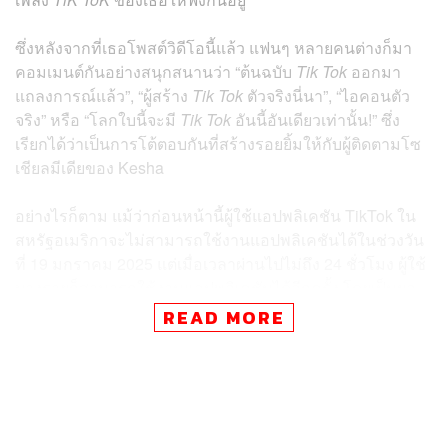
ซึ่งหลังจากที่เธอโพสต์วิดีโอนี้แล้ว แฟนๆ หลายคนต่างก็มา
คอมเมนต์กันอย่างสนุกสนานว่า “ต้นฉบับ
Tik Tok
ออกมา
แถลงการณ์แล้ว”, “ผู้สร้าง
Tik Tok
ตัวจริงนี่นา”, “ไอคอนตัว
จริง” หรือ “โลกใบนี้จะมี
Tik Tok
อันนี้อันเดียวเท่านั้น!” ซึ่ง
เรียกได้ว่าเป็นการโต้ตอบกันที่สร้างรอยยิ้มให้กับผู้ติดตามโซ
เชียลมีเดียของ Kesha
อย่างไรก็ตาม แม้ว่าก่อนหน้านี้ผู้ใช้แอปพลิเคชัน TikTok ใน
สหรัฐอเมริกาจะไม่สามารถใช้งานแอปพลิเคชันได้ในช่วงวัน
ที่ 19 มกราคม 2025 แต่เมื่อเวลาผ่านไปไม่ถึง 24 ชั่วโมง ผู้ใช้
บางรายก็สามารถใช้งานแอปพลิเคชันได้อีกครั้ง โดยเป็นผล
มาจากการที่ Donald Trump ขยายกรอบระยะเวลาการแบน
READ MORE
แอปพลิเคชันออกไปก่อน และนี่ก็อาจเป็นการขยายระยะเวลา
ชั่วคราวเท่านั้น ซึ่งก็ต้องมารอติดตามกันต่อว่า TikTok ใน
สหรัฐอเมริกาจะสามารถกลับมาใช้งานอย่างถาวรอีกครั้งได้
หรือไม่