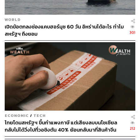
WORLD
เปิดข้อตกลงช่องแคบฮอร์มุซ 60 วัน อิหร่านได้อะไร ทำไม
301
สหรัฐฯ ถึงยอม
ECONOMIC
/
TECH
ไทยโดนสหรัฐฯ ขึ้นกำแพงภาษี แต่เสียงลบบนโซเชียล
212
กลับไม่ได้วิ่งไปที่วอชิงตัน 40% ย้อนกลับมาที่สินค้าจีน
ราคาถูกที่ทะลักจน SME ไทยสู้ไม่ไหว