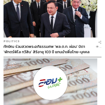
POLITICS
ทักษิณ ร่วมสวดพระอภิธรรมศพ ‘พล.ต.ท. ผ่อน’ บิดา
...
‘พักตร์พิไล ทวีสิน’ สิริอายุ 103 ปี แกนนำเพื่อไทย-บุคคล
หลากวงการร่วมอาลัย