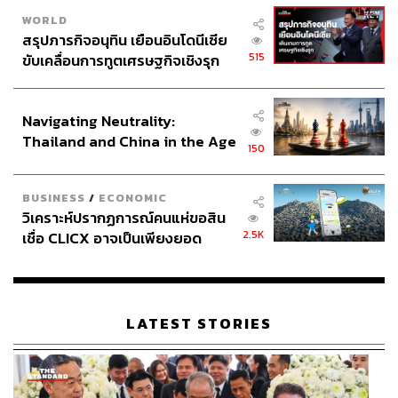
WORLD
สรุปภารกิจอนุทิน เยือนอินโดนีเซีย
515
ขับเคลื่อนการทูตเศรษฐกิจเชิงรุก
ประกาศหุ้นส่วนยุทธศาสตร์ไทย –
อินโดนีเซีย
Navigating Neutrality:
Thailand and China in the Age
150
of a New Global Order
BUSINESS
/
ECONOMIC
วิเคราะห์ปรากฏการณ์คนแห่ขอสิน
2.5K
เชื่อ CLICX อาจเป็นเพียงยอด
ภูเขาน้ำแข็ง ของปัญหาหนี้ครัว
เรือนไทยที่ถูกซุกไว้
LATEST STORIES