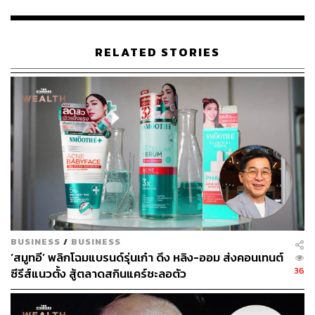
STANDARD
RELATED STORIES
BUSINESS
/
BUSINESS
‘สมูทอี’ พลิกโฉมแบรนด์รุ่นเก๋า ดึง หลิง-ออม ส่งคอนเทนต์
36
ซีรีส์แนวตั้ง สู้ตลาดสกินแคร์ชะลอตัว