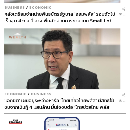
BUSINESS
/
ECONOMIC
คลังเตรียมจำหน่ายพันธบัตรรัฐบาล ‘ออมพลัส’ รอบถัดไป
...
เร็วสุด 4 ก.ย.นี้ อาจเพิ่มสัดส่วนการขายแบบ Small Lot
First มากขึ้น
ECONOMIC
/
BUSINESS
‘เอกนิติ’ เผยอยู่ระหว่างหารือ ‘ไทยเที่ยวไทยพลัส’ มีสิทธิใช้
...
งบจากเงินกู้ 4 แสนล้าน มั่นใจงบต่อ ‘ไทยช่วยไทย พลัส’
เฟส 2 มีเพียงพอ