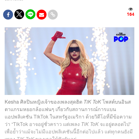
164
Kesha ศิลปินหญิงเจ้าของเพลงสุดฮิต
TiK ToK
โพสต์บนอินส
ตาแกรมหยอกล้อแฟนๆ เกี่ยวกับสถานการณ์การแบน
แอปพลิเคชัน TikTok ในสหรัฐอเมริกา ด้วยวิดีโอที่มีข้อความ
ว่า “TikTok อาจอยู่ชั่วคราว แต่เพลง
TiK ToK
จะอยู่ตลอดไป”
เพื่อย้ำว่าแม้จะไม่มีแอปพลิเคชันนี้อีกต่อไปแล้ว แต่ทุกคนยังมี
เพลง
TiK ToK
ของเธอให้ฟังกันอยู่