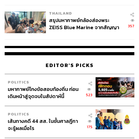
นัยทางการเมือง
THAILAND
สรุปมหากาพย์กล้องส่องพระ
357
ZEISS Blue Marine จากสัญญา
ผลิต 8.3 ล้าน สู่ข้อพิพาท ‘มา
เวลล์ฯ’ ฟ้อง ‘โทน บางแค’ ผิดนัด
จ่ายหนี้-แอบระบุแบรนด์
EDITOR'S PICKS
POLITICS
มหากาพย์โกงข้อสอบท้องถิ่น ก่อน
523
เดินหน้าสู่จุดจบในสัปดาห์นี้
POLITICS
เส้นทางคดี 44 สส. ในชั้นศาลฎีกา
175
จะรู้ผลเมื่อไร